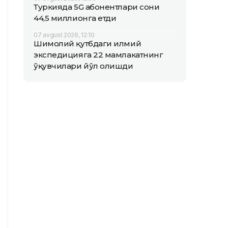
Туркияда 5G абонентлари сони
44,5 миллионга етди
07 avgust 2026, 12:10
Шимолий қутбдаги илмий
экспедицияга 22 мамлакатнинг
ўқувчилари йўл олишди