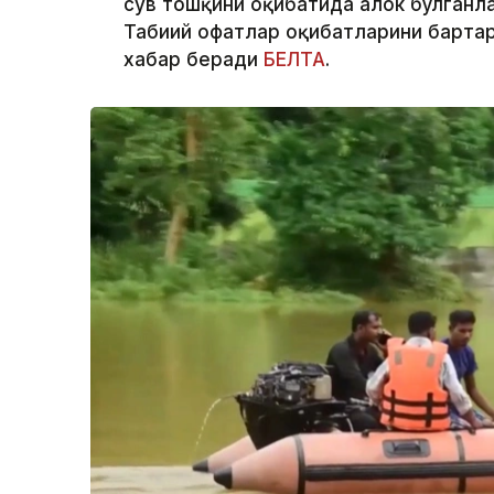
сув тошқини оқибатида ҳалок бўлганла
Табиий офатлар оқибатларини барта
хабар беради
БЕЛТА
.