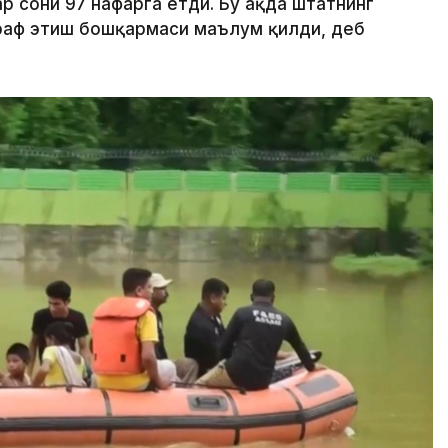
р сони 97 нафарга етди. Бу ҳақда штатнинг
раф этиш бошқармаси маълум қилди, деб