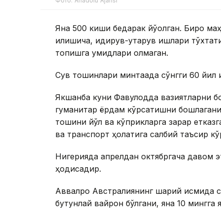
Фото: Anadolu Ajansı
Яна 500 киши бедарак йўқолган. Бироқ 
қилишича, қидирув-қутқарув ишлари тўхта
топишга умидлари қолмаган.
Сув тошқинлари минтақада сўнгги 60 йил
Якшанба куни Фавқулодда вазиятларни б
гуманитар ёрдам кўрсатишни бошлаганин
тошқини йўл ва кўприкларга зарар етказг
ва транспорт ҳолатига салбий таъсир к
Нигерияда апрелдан октябргача давом э
ҳодисадир.
Аввалроқ Австралиянинг шарқий қисмида с
бутунлай вайрон бўлгани, яна 10 мингга 