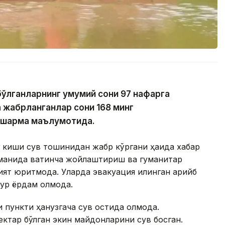
бўлганларнинг умумий сони 97 нафарга
а жабрланганлар сони 168 минг
ошқарма маълумотида.
г киши сув тошқинидан жабр кўргани ҳақида хабар
уманида вақтинча жойлаштириш ва гуманитар
ят юритмоқда. Уларда эвакуация қилинган қарийб
ур ёрдам олмоқда.
 пункти ҳанузгача сув остида қолмоқда.
ектар бўлган экин майдонларини сув босган.