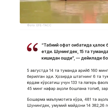
Фото: EFE-ТАСС
“Табиий офат оқибатида ҳалок 
етди. Шунингдек, 15 та туманд
кишидан ошди”, — дейилади б
5 августда 14 та туманда қарийб 160 мин
берилган эди. Ҳозирда штатнинг 6 та т
ёрдам кўрсатиш учун 133 та лагерь фаоли
45 минг нафар аҳоли бошпана топиб, зар
Бошқарма маълумотига кўра, 481 та аҳоли
Шунингдек, умумий майдони 14 382,26 г