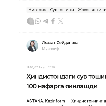
Нигерия
Сув тошқини
Жаҳон янгил
Ляззат Сейданова
Муаллиф
11:40, 07 Август 2026
Ҳиндистондаги сув тошқи
100 нафарга яқинлашди
ASTANA. Kazinform — Ҳиндистоннинг