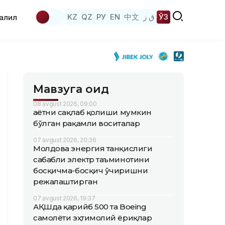
KZ
QZ
РУ
EN
中文
ق ز
ЎЗ
аҳлил
Мавзуга оид
08 avgust 2026, 09:00
Ҳаётни сақлаб қолиши мумкин
бўлган рақамли воситалар
07 avgust 2026, 20:36
Молдова энергия танқислиги
сабабли электр таъминотини
босқичма-босқич ўчиришни
режалаштирган
07 avgust 2026, 19:37
АҚШда қарийб 500 та Boeing
самолёти эҳтимолий ёриқлар