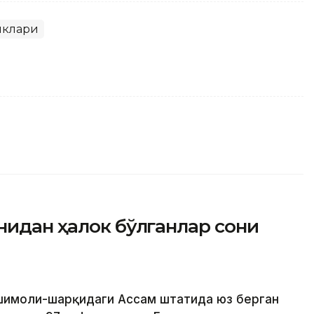
иклари
нидан ҳалок бўлганлар сони
 шимоли-шарқидаги Ассам штатида юз берган