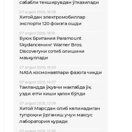
сабабли текширувдан ўтказилади
07 avgust 2026, 18:38
Хитойдан электромобиллар
экспорти 120 фоизга ошди
07 avgust 2026, 18:10
Буюк Британия Paramount
Skydanceнинг Warner Bros.
Discoveryни сотиб олишини
маъқуллади
07 avgust 2026, 16:34
NASA космонавтлари фазога чиқди
07 avgust 2026, 14:37
Таиландда ўқувчи мактабда ўқ
узди: етти киши ҳалок бўлди
07 avgust 2026, 13:39
Хитой Марсдан олиб келинадиган
тупроқни ўрганиш учун махсус
лаборатория қуради
07 avgust 2026, 12:38