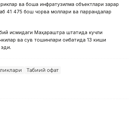
приклар ва бошқа инфратузилма объектлари зарар
лаб 41 475 бош чорва моллари ва паррандалар
бий қисмидаги Маҳараштра штатида кучли
чкилар ва сув тошқинлари оқибатида 13 киши
 эди.
иликлари
Табиий офат