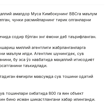
маҳаллий амалдор Муса Кимбокунинг BBCга маълум
тилган, чунки расмийларнинг тирик қолганларни
 ичида содир бўлган энг ёмони деб таърифланган.
ошқариш миллий агентлиги жабрланганларга
и маълум қилди. Агентлик шунингдек, сув
анини, бу эса ўз навбатида маҳаллий иқтисодиёт
ўрсатганини таъкидлади.
тадиган ёмғирли мавсумда сув тошқини одатий
ув тошқинлари оқибатида 800 га яқин объект
яқин бино қисман шикастлангани хабар қилинганди.