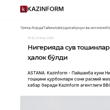
KAZINFORM
Ақорда
Тайинлов
Ҳодиса
Қонун ва интизом
Ко
Тренд:
16:15, 03 Июн 2025
Нигерияда сув тошқинлари
ҳалок бўлди
ASTANA. Kazinform - Пайшанба куни Н
тошқини қурбонлари сони расмий маъ
хабар беради Kazinform агентлиги BB