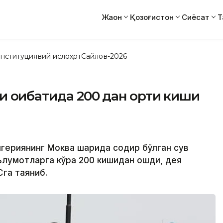
Жаҳон
Қозоғистон
Сиёсат
Т
нституциявий ислоҳот
Сайлов-2026
 оқибатида 200 дан ортиқ киши
игериянинг Моква шаҳрида содир бўлган сув
лумотларга кўра 200 кишидан ошди, дея
Cга таяниб.