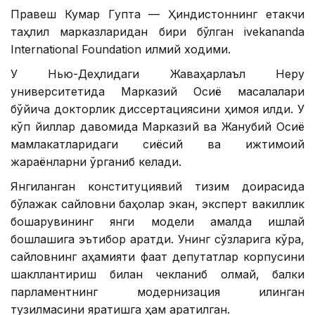
Правеш Кумар Гупта — Ҳиндистоннинг етакчи
таҳлил марказларидан бири бўлган ivekananda
International Foundation илмий ходими.
У Нью-Деҳлидаги Жаваҳарлаъл Неру
университетида Марказий Осиё масалалари
бўйича докторлик диссертациясини ҳимоя қилди. У
кўп йиллар давомида Марказий ва Жанубий Осиё
мамлакатларидаги сиёсий ва ижтимоий
жараёнларни ўрганиб келади.
Янгиланган конституциявий тизим доирасида
бўлажак сайловни баҳолар экан, эксперт вакиллик
бошқарувининг янги модели амалда ишлай
бошлашига эътибор қаратди. Унинг сўзларига кўра,
сайловнинг аҳамияти фақат депутатлар корпусини
шакллантириш билан чекланиб қолмай, балки
парламентнинг модернизация қилинган
тузилмасини яратишга ҳам қаратилган.