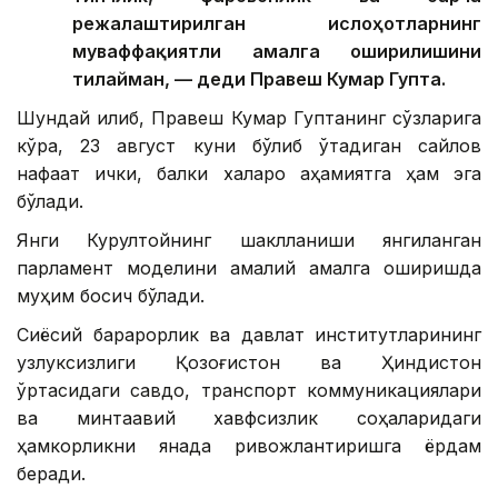
режалаштирилган ислоҳотларнинг
муваффақиятли амалга оширилишини
тилайман, — деди Правеш Кумар Гупта.
Шундай қилиб, Правеш Кумар Гуптанинг сўзларига
кўра, 23 август куни бўлиб ўтадиган сайлов
нафақат ички, балки халқаро аҳамиятга ҳам эга
бўлади.
Янги Курултойнинг шаклланиши янгиланган
парламент моделини амалий амалга оширишда
муҳим босқич бўлади.
Сиёсий барқарорлик ва давлат институтларининг
узлуксизлиги Қозоғистон ва Ҳиндистон
ўртасидаги савдо, транспорт коммуникациялари
ва минтақавий хавфсизлик соҳаларидаги
ҳамкорликни янада ривожлантиришга ёрдам
беради.