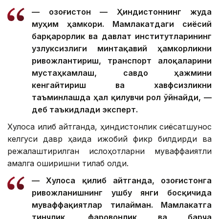
— Қозоғистон — Ҳиндистоннинг жуда
муҳим ҳамкори. Мамлакатдаги сиёсий
барқарорлик ва давлат институтларининг
узлуксизлиги минтақавий ҳамкорликни
ривожлантириш, транспорт алоқаларини
мустаҳкамлаш, савдо ҳажмини
кенгайтириш ва хавфсизликни
таъминлашда ҳал қилувчи рол ўйнайди, —
деб таъкидлади эксперт.
Хулоса қилиб айтганда, ҳиндистонлик сиёсатшунос
келгуси давр ҳақида ижобий фикр билдирди ва
режалаштирилган ислоҳотларни муваффақиятли
амалга оширишни тилаб қолди.
— Хулоса қилиб айтганда, Қозоғистонга
ривожланишнинг ушбу янги босқичида
муваффақиятлар тилайман. Мамлакатга
тинчлик, фаровонлик ва барча