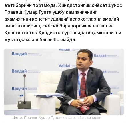
эътиборини тортмоқда. Ҳиндистонлик сиёсатшунос
Правеш Кумар Гупта ушбу кампаниянинг
аҳамиятини конституциявий ислоҳотларни амалий
амалга ошириш, сиёсий барқарорликни сақлаш ва
Қозоғистон ва Ҳиндистон ўртасидаги ҳамкорликни
мустаҳкамлаш билан боғлайди.
Фото: Правеш Кумар Гуптанинг шахсий архивидан