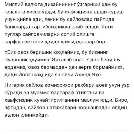
Миллий валюта дизайнининг ўзгариши ҳам бу
ғалаёнга ҳисса қўшди: бу инфляцияга қарши кураш
учун ҳийла эди, лекин бу сайловлар пайтида
банкларда тартибсизликка олиб келди. Янги
пуллар сайловчиларни сотиб олишга
сарфланаётгани ҳақида ҳам иддаолар бор.
«Биз овоз беришни хоҳлаймиз, бу бизнинг
фуқаролик ҳуқуқимиз. Эрталаб соат 7 дан бери шу
ердамиз, овоз бермасдан ҳеч қаерга бормаймиз»,
деди Йола шаҳрида яшовчи Аҳмад Яҳё.
Нигерия сайлов комиссияси раҳбари воқеа учун узр
сўради ва муаммо бартараф этилгани ва
хавфсизлик кучайтирилганини маълум қилди. Бироқ,
афтидан, сайлов натижалари чоршанбадан олдин
эълон қилинмайди.