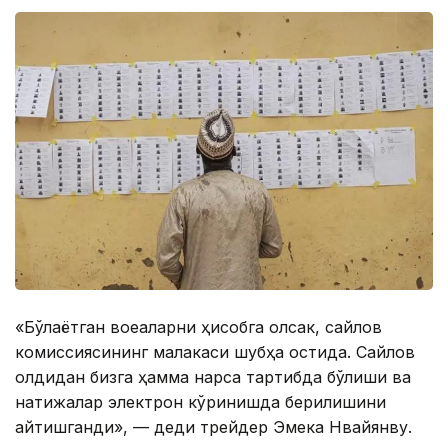
«Бўлаётган воқеаларни ҳисобга олсак, сайлов
комиссиясининг малакаси шубҳа остида. Сайлов
олдидан бизга ҳамма нарса тартибда бўлиши ва
натижалар электрон кўринишда берилишини
айтишганди», — деди трейдер Эмека Нвайянву.