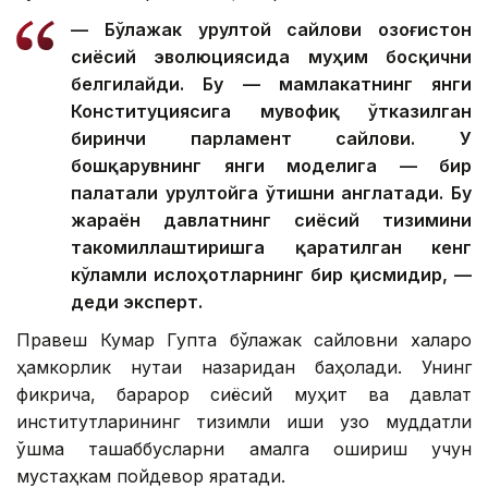
— Бўлажак Қурултой сайлови Қозоғистон
сиёсий эволюциясида муҳим босқични
белгилайди. Бу — мамлакатнинг янги
Конституциясига мувофиқ ўтказилган
биринчи парламент сайлови. У
бошқарувнинг янги моделига — бир
палатали Қурултойга ўтишни англатади. Бу
жараён давлатнинг сиёсий тизимини
такомиллаштиришга қаратилган кенг
кўламли ислоҳотларнинг бир қисмидир, —
деди эксперт.
Правеш Кумар Гупта бўлажак сайловни халқаро
ҳамкорлик нуқтаи назаридан баҳолади. Унинг
фикрича, барқарор сиёсий муҳит ва давлат
институтларининг тизимли иши узоқ муддатли
қўшма ташаббусларни амалга ошириш учун
мустаҳкам пойдевор яратади.