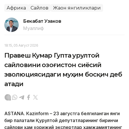
Африка
Сайлов
Жаҳон янгиликлари
Бекабат Узаков
Муаллиф
18:15, 05 Август 2026
Правеш Кумар Гупта Қурултой
сайловини Қозоғистон сиёсий
эволюциясидаги муҳим босқич деб
атади
ASTANА. Кazinform – 23 августга белгиланган янги
бир палатали Қурултой депутатларининг биринчи
сайлови ҳам хорижий экспертлар ҳамжамиятининг