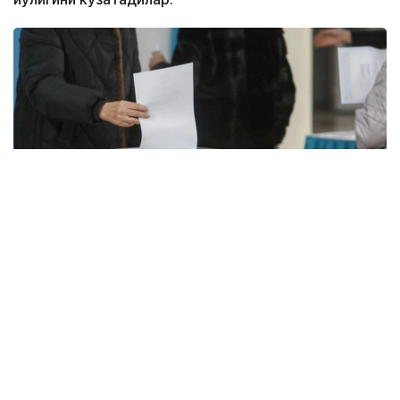
Фото: Kazinform / Александр Павский
«Дауыс» жамоатчи кузатувчилар коалицияси
журналистлар учун матбуот анжумани ўтказди.
Йиғилишда ташкилот вакиллари республика
бўйлаб 10 000 нафар жамоатчи кузатувчи ўқув