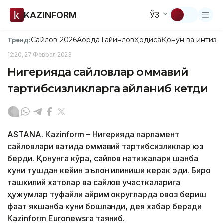
KAZINFORM
ЎЗ
Сайлов-2026
Ақорда
Тайинлов
Ҳодиса
Қонун ва интизо
Тренд:
12:20, 27 Феврал 2023
Нигерияда сайловлар оммавий
тартибсизликларга айланиб кетди
ASTANА. Кazinform – Нигерияда парламент
сайловлари вақтида оммавий тартибсизликлар юз
берди. Қонунга кўра, сайлов натижалари шанба
куни тушдан кейин эълон қилиниши керак эди. Бироқ
ташкилий хатолар ва сайлов участкаларига
ҳужумлар туфайли айрим округларда овоз бериш
фақат якшанба куни бошланди, дея хабар беради
Кazinform Euronewsга таяниб.