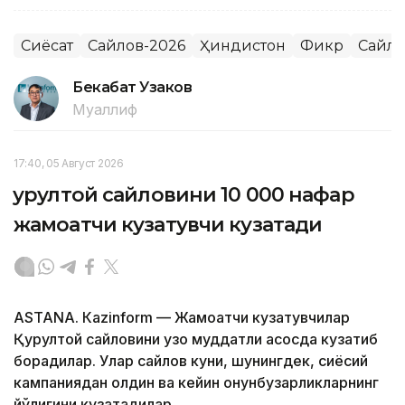
Сиёсат
Сайлов-2026
Ҳиндистон
Фикр
Сайло
Бекабат Узаков
Муаллиф
17:40, 05 Август 2026
Қурултой сайловини 10 000 нафар
жамоатчи кузатувчи кузатади
ASTANА. Кazinform — Жамоатчи кузатувчилар
Қурултой сайловини узоқ муддатли асосда кузатиб
борадилар. Улар сайлов куни, шунингдек, сиёсий
кампаниядан олдин ва кейин қонунбузарликларнинг
йўқлигини кузатадилар.