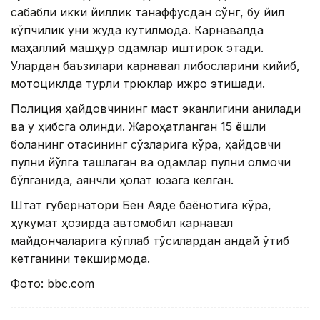
сабабли икки йиллик танаффусдан сўнг, бу йил
кўпчилик уни жуда кутилмоқда. Карнавалда
маҳаллий машҳур одамлар иштирок этади.
Улардан баъзилари карнавал либосларини кийиб,
мотоциклда турли трюклар ижро этишади.
Полиция ҳайдовчининг маст эканлигини аниқлади
ва у ҳибсга олинди. Жароҳатланган 15 ёшли
боланинг отасининг сўзларига кўра, ҳайдовчи
пулни йўлга ташлаган ва одамлар пулни олмоқчи
бўлганида, аянчли ҳолат юзага келган.
Штат губернатори Бен Аяде баёнотига кўра,
ҳукумат ҳозирда автомобил карнавал
майдончаларига кўплаб тўсиқлардан қандай ўтиб
кетганини текширмоқда.
Фото: bbc.com