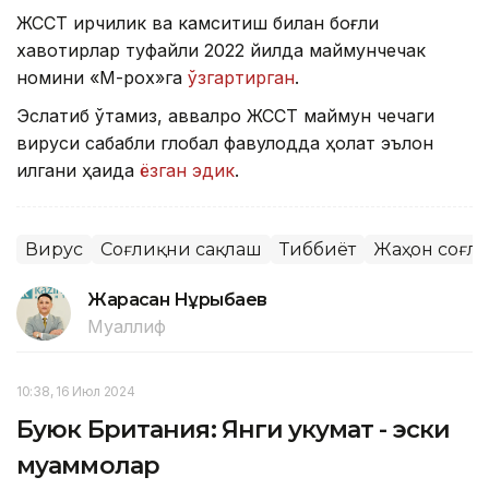
ЖССТ ирқчилик ва камситиш билан боғлиқ
хавотирлар туфайли 2022 йилда маймунчечак
номини «М-pox»га
ўзгартирган
.
Эслатиб ўтамиз, аввалроқ ЖССТ маймун чечаги
вируси сабабли глобал фавқулодда ҳолат эълон
қилгани ҳақида
ёзган эдик
.
Вирус
Соғлиқни сақлаш
Тиббиёт
Жаҳон соғл
Жарасқан Нұрыбаев
Муаллиф
10:38, 16 Июл 2024
Буюк Британия: Янги ҳукумат - эски
муаммолар