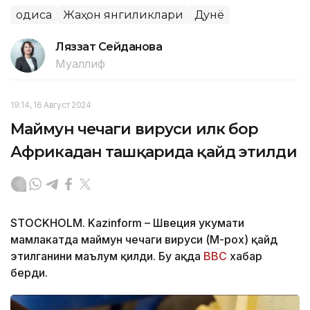
Ҳодиса
Жаҳон янгиликлари
Дунё
Ляззат Сейданова
Муаллиф
19:14, 16 Август 2024
Маймун чечаги вируси илк бор
Африкадан ташқарида қайд этилди
STOCKHOLM. Kazinform – Швеция ҳукумати
мамлакатда маймун чечаги вируси (M-pox) қайд
этилганини маълум қилди. Бу ҳақда
BBC
хабар
берди.