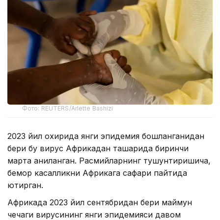
Фото: REUTERS/Arlette Bashizi
2023 йил охирида янги эпидемия бошланганидан
бери бу вирус Африкадан ташқарида биринчи
марта аниқланган. Расмийларнинг тушунтиришича,
бемор касалликни Африкага сафари пайтида
юқтирган.
Африкада 2023 йил сентябридан бери маймун
чечаги вирусининг янги эпидемияси давом