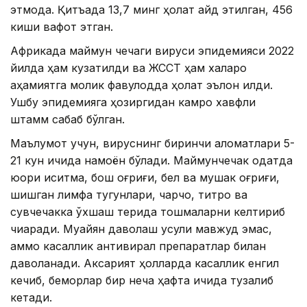
этмоқда. Қитъада 13,7 минг ҳолат қайд этилган, 456
киши вафот этган.
Африкада маймун чечаги вируси эпидемияси 2022
йилда ҳам кузатилди ва ЖССТ ҳам халқаро
аҳамиятга молик фавқулодда ҳолат эълон қилди.
Ушбу эпидемияга ҳозиргидан камроқ хавфли
штамм сабаб бўлган.
Маълумот учун, вируснинг биринчи аломатлари 5-
21 кун ичида намоён бўлади. Маймунчечак одатда
юқори иситма, бош оғриғи, бел ва мушак оғриғи,
шишган лимфа тугунлари, чарчоқ, титроқ ва
сувчечакка ўхшаш терида тошмаларни келтириб
чиқаради. Муайян даволаш усули мавжуд эмас,
аммо касаллик антивирал препаратлар билан
даволанади. Аксарият ҳолларда касаллик енгил
кечиб, беморлар бир неча ҳафта ичида тузалиб
кетади.