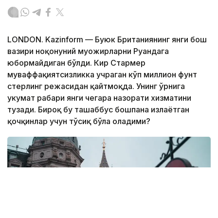
LONDON. Kazinform — Буюк Британиянинг янги бош
вазири ноқонуний муҳожирларни Руандага
юбормайдиган бўлди. Кир Стармер
муваффақиятсизликка учраган кўп миллион фунт
стерлинг режасидан қайтмоқда. Унинг ўрнига
ҳукумат раҳбари янги чегара назорати хизматини
тузади. Бироқ бу ташаббус бошпана излаётган
қочқинлар учун тўсиқ бўла оладими?