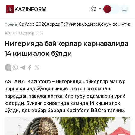
KAZINFORM
ЎЗ
Сайлов-2026
Ақорда
Тайинлов
Ҳодиса
Қонун ва интизо
Тренд:
10:08, 29 Декабр 2022
Нигерияда байкерлар карнавалида
14 киши ҳалок бўлди
ASTANA. Kazinform – Нигерияда байкерлар машҳур
карнавалида йўлдан чиқиб кетган автомобил
параддан завқланаётган бир гуруҳ одамларни уриб
юборди. Бунинг оқибатида камида 14 киши ҳалок
бўлди, деб хабар беради Kazinform BBCга таяниб.