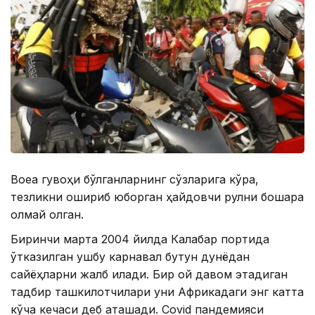
Воқеа гувоҳи бўлганларнинг сўзларига кўра,
тезликни ошириб юборган ҳайдовчи рулни бошқара
олмай қолган.
Биринчи марта 2004 йилда Калабар портида
ўтказилган ушбу карнавал бутун дунёдан
сайёҳларни жалб қилади. Бир ой давом этадиган
тадбир ташкилотчилари уни Африкадаги энг катта
кўча кечаси деб аташади. Covid пандемияси