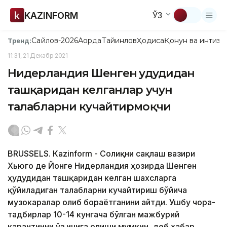
KAZINFORM
ЎЗ
Сайлов-2026
Ақорда
Тайинлов
Ҳодиса
Қонун ва интизо
Тренд:
11:31, 21 Декабр 2021
Нидерландия Шенген ҳудудидан
ташқаридан келганлар учун
талабларни кучайтирмоқчи
BRUSSELS. Кazinform - Соғлиқни сақлаш вазири
Хьюго де Йонге Нидерландия ҳозирда Шенген
ҳудудидан ташқаридан келган шахсларга
қўйиладиган талабларни кучайтириш бўйича
музокаралар олиб бораётганини айтди. Ушбу чора-
тадбирлар 10-14 кунгача бўлган мажбурий
карантинни ўз ичига олиши мумкин, деб хабар