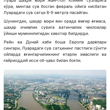
Луара шаҳри мэри Жан-Пол Юэнинг сўзларига
кўра, минтақа сув босган февраль ойига нисбатан
Луарадаги сув сатҳи 8-9 метрга пасайган.
Шунингдек, шаҳар мэри яқин орада ёмғир ёғмаса,
шаҳар ичимлик сувига вақтинчалик чекловлар
қўйиши мумкинлигидан хавотир билдирди.
Рейн ва Дунай каби бошқа Европа дарёлари
сингари, Луарадаги сув сатҳининг пастлиги сўнгги
ойларда ёғингарчиликнинг етарли эмаслиги ва
ғайриоддий иссиқ об-ҳаво билан боғлиқ.