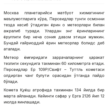
Москва планетарийси матбуот хизматининг
маълумотларига кўра, Персеидлар тунги осмонни
тезда кесиб ўтадиган ёрқин оқ метеорлари билан
ажралиб туради. Улардан энг ёрқинларининг
ёруғлиги бир неча сония давом этиши мумкин.
Бундай ғайриоддий ёрқин метеорлар болидс деб
аталади.
Метеор ёмғиридаги заррачаларнинг ҳаракат
тезлиги секундига тахминан 60 километрга етади.
Персеидлар Ер 109P/Свифт – Туттль кометаси
қолдирган чанг булути орасидан ўтганда пайдо
бўлади.
Комета Қуёш атрофида тахминан 134 йилда бир
марта айланади. Кейинги сафар у Ерга 2126 йил 12
июлда яқинлашади.