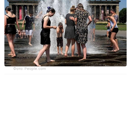
Фото: People.com
Ушбу даврда ўртача ҳарорат 21,62°С ни ташкил
этди. Бу 1991–2020 йиллардаги ўртача
кўрсаткичдан 2,79°С юқори.
Copernicus маълумотларига кўра, Ғарбий
Европадаги иссиқ ҳаво баҳор охиридан бери
давом
этади.
Май ойидан буён минтақа ҳудудида