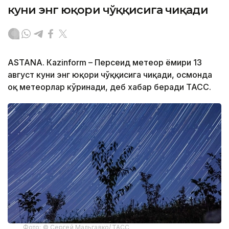
куни энг юқори чўққисига чиқади
ASTANА. Кazinform – Персеид метеор ёмғири 13
август куни энг юқори чўққисига чиқади, осмонда
оқ метеорлар кўринади, деб хабар беради ТАСС.
Фото: © Сергей Мальгавко/ ТАСС