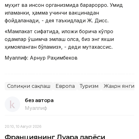
муҳит ва инсон организмида барқарорроқ. Умид
қиламанки, ҳамма учинчи вакцинадан
фойдаланади, - дея таъкидлади Ж. Дисс.
«Мамлакат сифатида, иложи борича кўпроқ
одамлар қўшимча эмлаш олса, биз энг яхши
ҳимояланган бўламиз», - деди мутахассис.
Муаллиф: Арнур Раҳимбеков
Соғлиқни сақлаш
Европа
Туризм
Жаҳон янгил
без автора
Муаллиф
20:10, 10 Август 2026
Франциянинг Луара дарёси