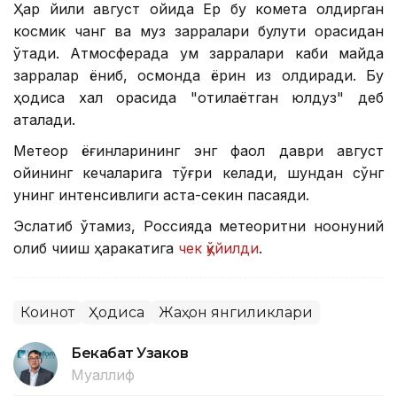
Ҳар йили август ойида Ер бу комета қолдирган
космик чанг ва муз зарралари булути орасидан
ўтади. Атмосферада қум зарралари каби майда
зарралар ёниб, осмонда ёрқин из қолдиради. Бу
ҳодиса халқ орасида "отилаётган юлдуз" деб
аталади.
Метеор ёғинларининг энг фаол даври август
ойининг кечаларига тўғри келади, шундан сўнг
унинг интенсивлиги аста-секин пасаяди.
Эслатиб ўтамиз, Россияда метеоритни ноқонуний
олиб чиқиш ҳаракатига
чек қўйилди
.
Коинот
Ҳодиса
Жаҳон янгиликлари
Бекабат Узаков
Муаллиф