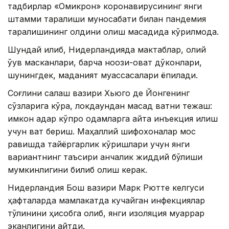
тадбирлар «Омикрон» коронавирусининг янги
штамми тарқалиши муносабати билан пандемия
тарқалишининг олдини олиш мақсадида кўрилмоқда.
Шундай қилиб, Нидерландияда мактаблар, олий
ўқув масканлари, барча ноозиқ-овқат дўконлари,
шунингдек, маданият муассасалари ёпилади.
Соғлиқни сақлаш вазири Хьюго де Йонгенинг
сўзларига кўра, локдаундан мақсад вақтни тежаш:
имкон қадар кўпроқ одамларга қайта инъекция қилиш
учун вақт бериш. Маҳаллий шифохоналар мос
равишда тайёргарлик кўришлари учун янги
вариантнинг таъсири қанчалик жиддий бўлиши
мумкинлигини билиб олиш керак.
Нидерландия Бош вазири Марк Рютте келгуси
ҳафталарда мамлакатда кучайган инфекциялар
тўлқинини ҳисобга олиб, янги изоляция муқаррар
эканлигини айтди.