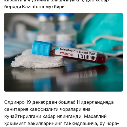
беради Kazinform мухбири.
Олдинроқ 19 декабрдан бошлаб Нидерландияда
санитария хавфсизлиги чоралари яна
кучайтирилгани хабар қилинганди. Маҳаллий
ҳокимият вакилларининг таъкидлашича, бу чора-