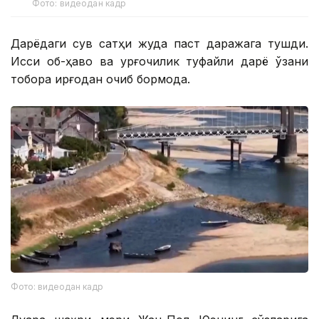
Фото: видеодан кадр
Дарёдаги сув сатҳи жуда паст даражага тушди.
Иссиқ об-ҳаво ва қурғоқчилик туфайли дарё ўзани
тобора қирғоқдан қочиб бормоқда.
Фото: видеодан кадр