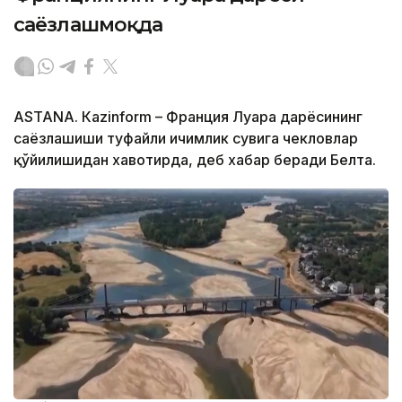
саёзлашмоқда
ASTANА. Кazinform – Франция Луара дарёсининг
саёзлашиши туфайли ичимлик сувига чекловлар
қўйилишидан хавотирда, деб хабар беради Белта.