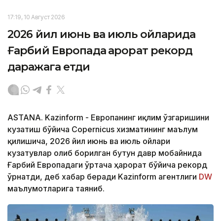
17:19, 10 Август 2026
2026 йил июнь ва июль ойларида
Ғарбий Европада ҳарорат рекорд
даражага етди
ASTANA. Kazinform - Европанинг иқлим ўзгаришини
кузатиш бўйича Copernicus хизматининг маълум
қилишича, 2026 йил июнь ва июль ойлари
кузатувлар олиб борилган бутун давр мобайнида
Ғарбий Европадаги ўртача ҳарорат бўйича рекорд
ўрнатди, деб хабар беради Kazinform агентлиги
DW
маълумотларига таяниб.