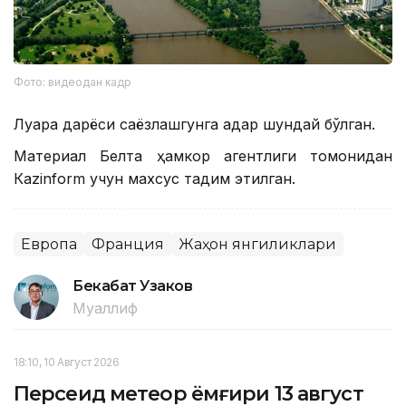
Фото: видеодан кадр
Луара дарёси саёзлашгунга қадар шундай бўлган.
Материал Белта ҳамкор агентлиги томонидан
Кazinform учун махсус тақдим этилган.
Европа
Франция
Жаҳон янгиликлари
Бекабат Узаков
Муаллиф
18:10, 10 Август 2026
Персеид метеор ёмғири 13 август