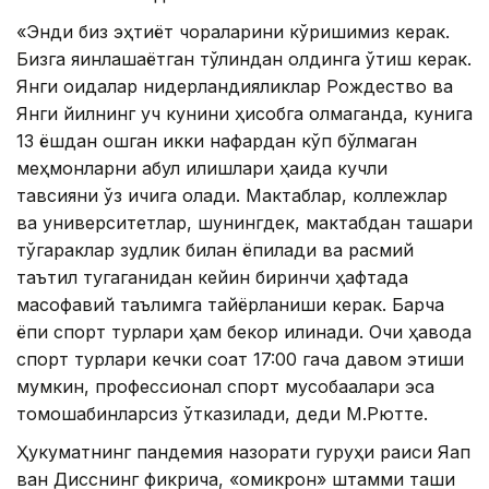
«Энди биз эҳтиёт чораларини кўришимиз керак.
Бизга яқинлашаётган тўлқиндан олдинга ўтиш керак.
Янги қоидалар нидерландияликлар Рождество ва
Янги йилнинг уч кунини ҳисобга олмаганда, кунига
13 ёшдан ошган икки нафардан кўп бўлмаган
меҳмонларни қабул қилишлари ҳақида кучли
тавсияни ўз ичига олади. Мактаблар, коллежлар
ва университетлар, шунингдек, мактабдан ташқари
тўгараклар зудлик билан ёпилади ва расмий
таътил тугаганидан кейин биринчи ҳафтада
масофавий таълимга тайёрланиши керак. Барча
ёпиқ спорт турлари ҳам бекор қилинади. Очиқ ҳавода
спорт турлари кечки соат 17:00 гача давом этиши
мумкин, профессионал спорт мусобақалари эса
томошабинларсиз ўтказилади, деди М.Рютте.
Ҳукуматнинг пандемия назорати гуруҳи раиси Яап
ван Дисснинг фикрича, «омикрон» штамми ташқи