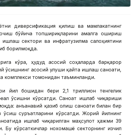
ётни диверсификация қилиш ва мамлакатнинг
 очиш бўйича топшириқларини амалга ошириш
 ишлаш сектори ва инфратузилма салоҳиятини
иб борилмоқда.
рига кўра, ҳудуд асосий соҳаларда барқарор
й ўсишнинг асосий улуши қайта ишлаш саноати,
ка комплекси томонидан таъминланди.
ри йил бошидан бери 2,1 триллион тенгелик
реал ўсишни кўрсатди. Саноат ишлаб чиқариши
моқда: анъанавий қазиб олиш саноати билан бир
з ўсиш суръатларини кўрсатди. Жорий йилнинг
ноатида ишлаб чиқарилган маҳсулот ҳажми 39
ди. Бу кўрсаткичлар нохомашё секторнинг изчил