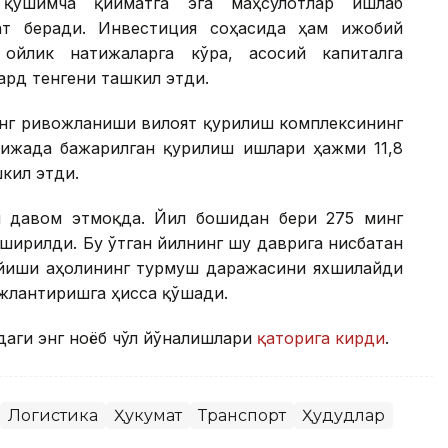
 қўшимча қийматга эга маҳсулотлар ишлаб
ат беради. Инвестиция соҳасида ҳам ижобий
ойлик натижаларга кўра, асосий капиталга
ард тенгени ташкил этди.
инг ривожланиши вилоят қурилиш комплексининг
ижада бажарилган қурилиш ишлари ҳажми 11,8
шкил этди.
 давом этмоқда. Йил бошидан бери 275 минг
ширилди. Бу ўтган йилнинг шу даврига нисбатан
пайиши аҳолининг турмуш даражасини яхшилайди
жлантиришга ҳисса қўшади.
даги энг ноёб чўл йўналишлари
қаторига кирди
.
Логистика
Ҳукумат
Транспорт
Ҳудудлар