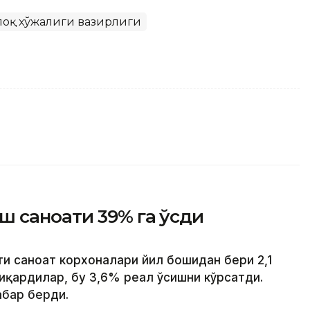
шлоқ хўжалиги вазирлиги
ш саноати 39% га ўсди
ти саноат корхоналари йил бошидан бери 2,1
иқардилар, бу 3,6% реал ўсишни кўрсатди.
абар берди.