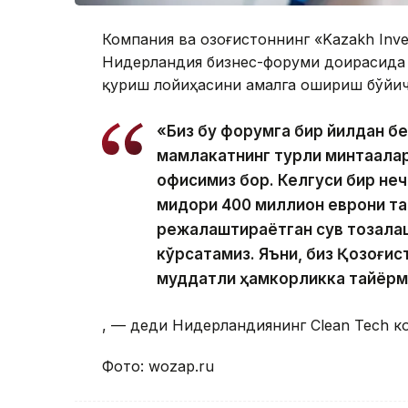
Компания ва Қозоғистоннинг «Kazakh Inv
Нидерландия бизнес-форуми доирасида 
қуриш лойиҳасини амалга ошириш бўйи
«Биз бу форумга бир йилдан бе
мамлакатнинг турли минтақала
офисимиз бор. Келгуси бир неч
миқдори 400 миллион еврони таш
режалаштираётган сув тозала
кўрсатамиз. Яъни, биз Қозоғист
муддатли ҳамкорликка тайёрм
, — деди Нидерландиянинг Clean Tech 
Фото: wozap.ru