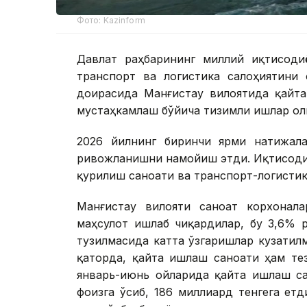
Фото: Kazinform
Давлат раҳбарининг миллий иқтисоди
транспорт ва логистика салоҳиятини
доирасида Манғистау вилоятида қайта
мустаҳкамлаш бўйича тизимли ишлар ол
2026 йилнинг биринчи ярми натижала
ривожланишни намойиш этди. Иқтисоди
қурилиш саноати ва транспорт-логисти
Манғистау вилояти саноат корхонала
маҳсулот ишлаб чиқардилар, бу 3,6% 
тузилмасида катта ўзгаришлар кузатил
қаторда, қайта ишлаш саноати ҳам те
январь-июнь ойларида қайта ишлаш са
фоизга ўсиб, 186 миллиард тенгега ет