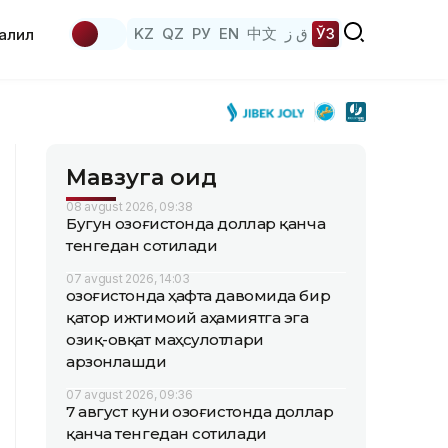
KZ
QZ
РУ
EN
中文
ق ز
ЎЗ
аҳлил
Мавзуга оид
08 avgust 2026, 09:38
Бугун Қозоғистонда доллар қанча
тенгедан сотилади
07 avgust 2026, 14:03
Қозоғистонда ҳафта давомида бир
қатор ижтимоий аҳамиятга эга
озиқ-овқат маҳсулотлари
арзонлашди
07 avgust 2026, 09:36
7 август куни Қозоғистонда доллар
қанча тенгедан сотилади