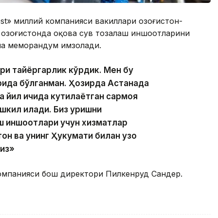
est» миллий компанияси вакиллари Қозоғистон-
Қозоғистонда оқова сув тозалаш иншоотларини
ча меморандум имзолади.
ри тайёргарлик кўрдик. Мен бу
рида бўлганман. Ҳозирда Астанада
а йил ичида кутилаётган сармоя
кил қилади. Биз қуришни
ш иншоотлари учун хизматлар
он ва унинг Ҳукумати билан узоқ
из»
компанияси бош директори Пилкенруд Сандер.