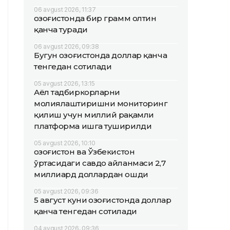
06 avgust 2026, 11:37
Қозоғистонда бир грамм олтин
қанча туради
06 avgust 2026, 09:38
Бугун Қозоғистонда доллар қанча
тенгедан сотилади
05 avgust 2026, 13:15
Аёл тадбиркорларни
молиялаштиришни мониторинг
қилиш учун миллий рақамли
платформа ишга туширилди
05 avgust 2026, 10:10
Қозоғистон ва Ўзбекистон
ўртасидаги савдо айланмаси 2,7
миллиард доллардан ошди
05 avgust 2026, 09:36
5 август куни Қозоғистонда доллар
қанча тенгедан сотилади
04 avgust 2026, 09:36