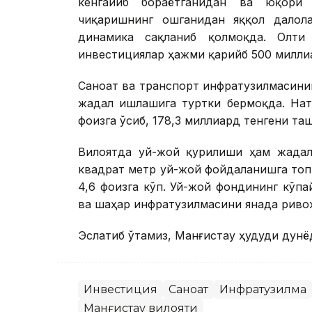
кенгайиб бораётганидан ва юқори
чиқаришнинг ошганидан яққол далол
динамика сақланиб қолмоқда. Олти 
инвестициялар ҳажми қарийб 500 милли
Саноат ва транспорт инфратузилмасин
жадал ишлашига туртки бермоқда. Нат
фоизга ўсиб, 178,3 миллиард тенгени та
Вилоятда уй-жой қурилиши ҳам жадал
квадрат метр уй-жой фойдаланишга топ
4,6 фоизга кўп. Уй-жой фондининг кў
ва шаҳар инфратузилмасини янада риво
Эслатиб ўтамиз, Манғистау ҳудуди дунё
Инвестиция
Саноат
Инфратузилма
Манғистау вилояти