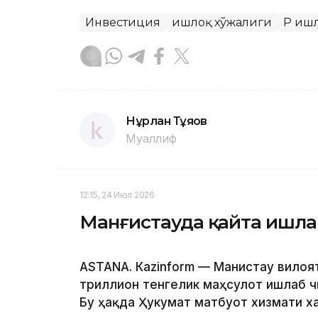
Инвестиция
Қишлоқ хўжалиги
ҚР Қи
Нұрлан Тұяқов
Муаллиф
12:15, 24 Июл 2026
Манғистауда қайта ишла
ASTANА. Кazinform — Манғистау вилоя
триллион тенгелик маҳсулот ишлаб ч
Бу ҳақда Ҳукумат матбуот хизмати х