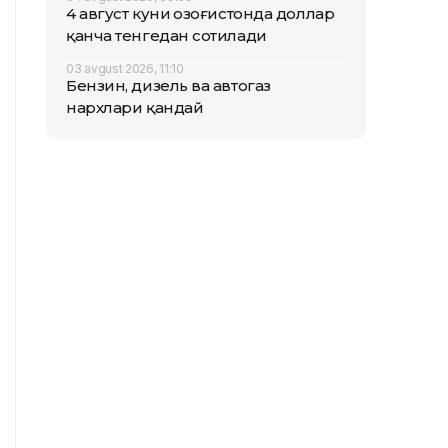
4 август куни Қозоғистонда доллар
қанча тенгедан сотилади
03 avgust 2026, 11:10
Бензин, дизель ва автогаз
нархлари қандай