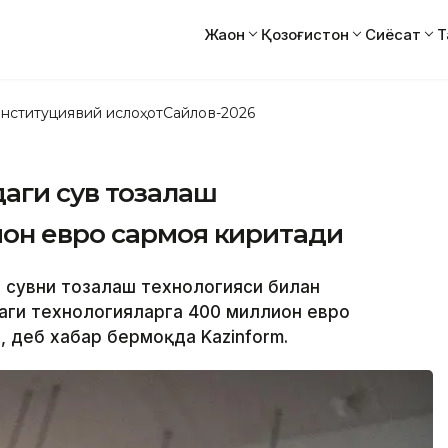
Жаҳон
Қозоғистон
Сиёсат
Т
нституциявий ислоҳот
Сайлов-2026
аги сув тозалаш
он евро сармоя киритади
г сувни тозалаш технологияси билан
даги технологияларга 400 миллион евро
 деб хабар бермоқда Kazinform.