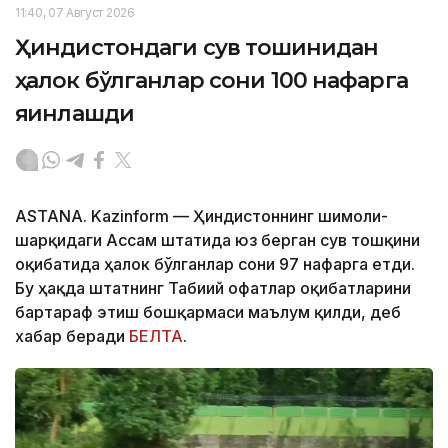
11:40, 07 Август 2026
Ҳиндистондаги сув тошқинидан
ҳалок бўлганлар сони 100 нафарга
яқинлашди
ASTANA. Kazinform — Ҳиндистоннинг шимоли-
шарқидаги Ассам штатида юз берган сув тошқини
оқибатида ҳалок бўлганлар сони 97 нафарга етди.
Бу ҳақда штатнинг Табиий офатлар оқибатларини
бартараф этиш бошқармаси маълум қилди, деб
хабар беради
БЕЛТА
.