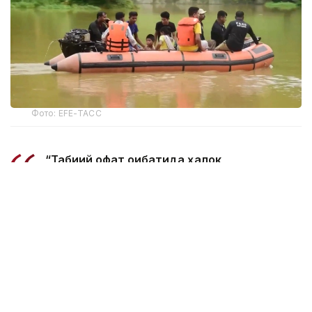
Фото: EFE-ТАСС
“Табиий офат оқибатида ҳалок
бўлганларнинг умумий сони 97 нафарга
етди. Шунингдек, 15 та туманда
жабрланганлар сони 168 минг кишидан
ошди”, — дейилади бошқарма
маълумотида.
5 августда 14 та туманда қарийб 160 минг киши
сув тошқинидан жабр кўргани ҳақида хабар
берилган эди. Ҳозирда штатнинг 6 та туманида