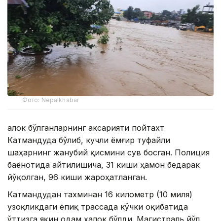
Фото: Nepalkhabar
Ҳалок бўлганларнинг аксарияти пойтахт
Катмандуда бўлиб, кучли ёмғир туфайли
шаҳарнинг жанубий қисмини сув босган. Полиция
баёнотида айтилишича, 31 киши ҳамон бедарак
йўқолган, 96 киши жароҳатланган.
Катмандудан тахминан 16 километр (10 миля)
узоқликдаги ёпиқ трассада кўчки оқибатида
ўттизга яқин одам ҳалок бўлди. Магистраль йўл