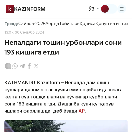
KAZINFORM
ЎЗ
Сайлов-2026
Ақорда
Тайинлов
Ҳодиса
Қонун ва интизо
Тренд:
13:07, 30 Сентябр 2024
Непалдаги тошқин қурбонлари сони
193 кишига етди
KATHMANDU. Kazinform – Непалда дам олиш
кунлари давом этган кучли ёмғир оқибатида юзага
келган сув тошқинлари ва кўчкилар қурбонлари
сони 193 кишига етди. Душанба куни қутқарув
ишлари фаоллашди, деб ёзади
АР
.