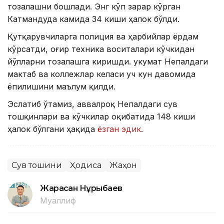
тозалашни бошлади. Энг кўп зарар кўрган
Катмандуда камида 34 киши ҳалок бўлди.
Қутқарувчиларга полиция ва ҳарбийлар ёрдам
кўрсатди, оғир техника воситалари кўчкидан
йўлларни тозалашга киришди. Ҳукумат Непалдаги
мактаб ва коллежлар келаси уч кун давомида
ёпилишини маълум қилди.
Эслатиб ўтамиз, аввалроқ Непалдаги сув
тошқинлари ва кўчкилар оқибатида 148 киши
ҳалок бўлгани ҳақида
ёзган эдик
.
Сув тошқини
Ҳодиса
Жаҳон
Жарасқан Нұрыбаев
Муаллиф