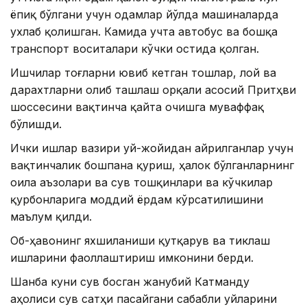
ёпиқ бўлгани учун одамлар йўлда машиналарда
ухлаб қолишган. Камида учта автобус ва бошқа
транспорт воситалари кўчки остида қолган.
Ишчилар тоғларни ювиб кетган тошлар, лой ва
дарахтларни олиб ташлаш орқали асосий Притҳви
шоссесини вақтинча қайта очишга муваффақ
бўлишди.
Ички ишлар вазири уй-жойидан айрилганлар учун
вақтинчалик бошпана қуриш, ҳалок бўлганларнинг
оила аъзолари ва сув тошқинлари ва кўчкилар
қурбонларига моддий ёрдам кўрсатилишини
маълум қилди.
Об-ҳавонинг яхшиланиши қутқарув ва тиклаш
ишларини фаоллаштириш имконини берди.
Шанба куни сув босган жанубий Катманду
аҳолиси сув сатҳи пасайгани сабабли уйларини