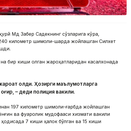
урй Мд Забер Садекнинг сўзларига кўра,
240 километр шимоли-шарқда жойлашган Силхет
ашди.
 Яна бир киши олган жароҳатларидан касалхонада
и жароҳат олди. Ҳозирги маълумотларга
 оғир, – деди полиция вакили.
инан 197 километр шимоли-ғарбда жойлашган
ёнғин ва фуқаролик мудофааси хизмати вакили
 ҳодисада 7 киши ҳалок бўлган ва 15 киши