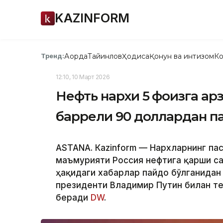
KAZINFORM
Ақорда
Тайинлов
Ҳодиса
Қонун ва интизом
Ко
Тренд:
12:10, 10 Март 2026
Нефть нархи 5 фоизга ар
баррели 90 доллардан п
ASTANА. Кazinform — Нархларнинг па
маъмурияти Россия нефтига қарши с
ҳақидаги хабарлар пайдо бўлганидан 
президенти Владимир Путин билан те
беради
DW
.