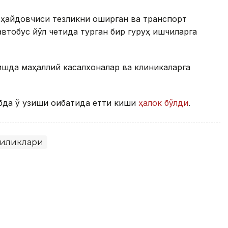
 ҳайдовчиси тезликни оширган ва транспорт
втобус йўл четида турган бир гуруҳ ишчиларга
шда маҳаллий касалхоналар ва клиникаларга
бда ўқ узиши оқибатида етти киши
ҳалок бўлди
.
гиликлари