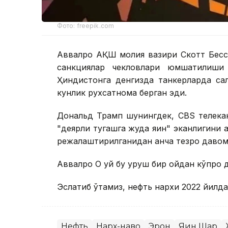
Фото: freepik.com
Аввалроқ АҚШ молия вазири Скотт Бес
санкциялар чекловлари юмшатилиши
Ҳиндистонга денгизда танкерларда са
кунлик рухсатнома берган эди.
Дональд Трамп шунингдек, CBS телека
"деярли тугашга жуда яқин" эканлигини 
режалаштирилганидан анча тезроқ давом 
Аввалроқ Оқ уй бу уруш бир ойдан кўпро
Эслатиб ўтамиз, нефть нархи 2022 йилд
Нефть
Нарх-наво
Эрон
Яқин Шарқ