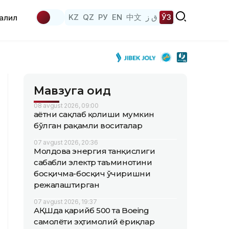
KZ
QZ
РУ
EN
中文
ق ز
ЎЗ
аҳлил
Мавзуга оид
08 avgust 2026, 09:00
Ҳаётни сақлаб қолиши мумкин
бўлган рақамли воситалар
07 avgust 2026, 20:36
Молдова энергия танқислиги
сабабли электр таъминотини
босқичма-босқич ўчиришни
режалаштирган
07 avgust 2026, 19:37
АҚШда қарийб 500 та Boeing
самолёти эҳтимолий ёриқлар