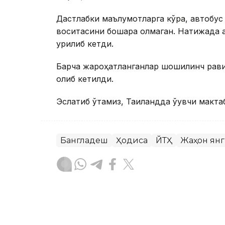
Дастлабки маълумотларга кўра, автобус
воситасини бошқара олмаган. Натижада а
урилиб кетди.
Барча жароҳатланганлар шошилинч рави
олиб кетилди.
Эслатиб ўтамиз, Таиландда ўқувчи макта
Бангладеш
Ҳодиса
ЙТҲ
Жаҳон ян
Бекабат Узаков
Муаллиф