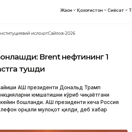
Жаҳон
Қозоғистон
Сиёсат
Т
нституциявий ислоҳот
Сайлов-2026
зонлашди: Brent нефтининг 1
астга тушди
сайиши АҚШ президенти Дональд Трамп
анкцияларни юмшатишни кўриб чиқаётгани
кейин бошланди. АҚШ президенти кеча Россия
лефон орқали мулоқот қилди, деб хабар