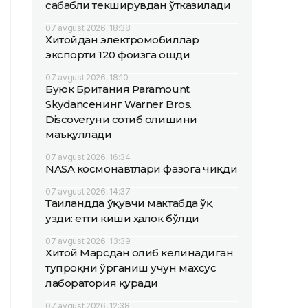
сабабли текширувдан ўтказилади
07 avgust 2026, 18:38
Хитойдан электромобиллар
экспорти 120 фоизга ошди
07 avgust 2026, 18:10
Буюк Британия Paramount
Skydanceнинг Warner Bros.
Discoveryни сотиб олишини
маъқуллади
07 avgust 2026, 16:34
NASA космонавтлари фазога чиқди
07 avgust 2026, 14:37
Таиландда ўқувчи мактабда ўқ
узди: етти киши ҳалок бўлди
07 avgust 2026, 13:39
Хитой Марсдан олиб келинадиган
тупроқни ўрганиш учун махсус
лаборатория қуради
07 avgust 2026, 12:38