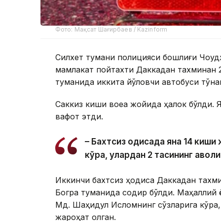
Фото: Мақсат Шағирбаев / Kazinform
Силхет тумани полицияси бошлиғи Чоудҳ
мамлакат пойтахти Даккадан тахминан 
туманида иккита йўловчи автобуси тўқн
Саккиз киши воқеа жойида ҳалок бўлди.
вафот этди.
– Бахтсиз ҳодисада яна 14 киш
кўра, улардан 2 тасининг аҳволи
Иккинчи бахтсиз ҳодиса Даккадан тахм
Богра туманида содир бўлди. Маҳаллий 
Мд. Шаҳидул Исломнинг сўзларига кўра,
жароҳат олган.