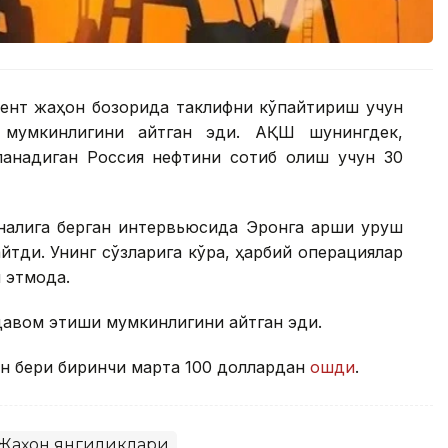
сент жаҳон бозорида таклифни кўпайтириш учун
 мумкинлигини айтган эди. АҚШ шунингдек,
қланадиган Россия нефтини сотиб олиш учун 30
налига берган интервьюсида Эронга қарши уруш
айтди. Унинг сўзларига кўра, ҳарбий операциялар
этмоқда.
қ давом этиши мумкинлигини айтган эди.
ан бери биринчи марта 100 доллардан
ошди
.
Жаҳон янгиликлари