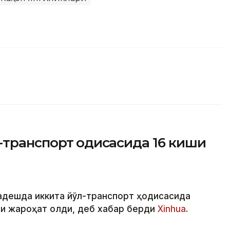
транспорт ҳодисасида 16 киши
ладешда иккита йўл-транспорт ҳодисасида
ши жароҳат олди, деб хабар берди
Xinhua
.