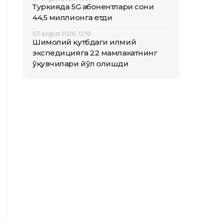
Туркияда 5G абонентлари сони
44,5 миллионга етди
07 avgust 2026, 12:10
Шимолий қутбдаги илмий
экспедицияга 22 мамлакатнинг
ўқувчилари йўл олишди