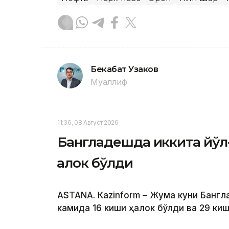
Бекабат Узаков
Муаллиф
11:36, 08 Август 2026
Бангладешда иккита йўл-
ҳалок бўлди
ASTANА. Кazinform – Жума куни Банг
камида 16 киши ҳалок бўлди ва 29 ки