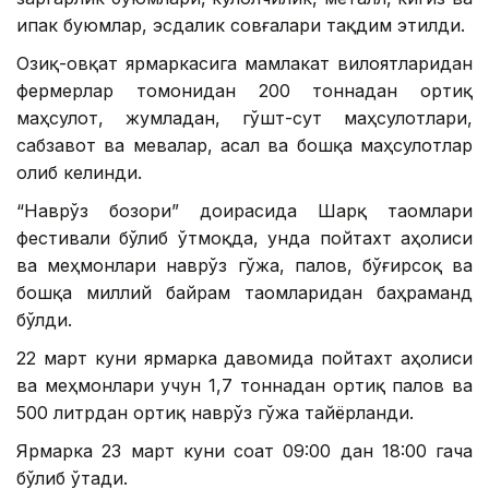
ипак буюмлар, эсдалик совғалари тақдим этилди.
Озиқ-овқат ярмаркасига мамлакат вилоятларидан
фермерлар томонидан 200 тоннадан ортиқ
маҳсулот, жумладан, гўшт-сут маҳсулотлари,
сабзавот ва мевалар, асал ва бошқа маҳсулотлар
олиб келинди.
“Наврўз бозори” доирасида Шарқ таомлари
фестивали бўлиб ўтмоқда, унда пойтахт аҳолиси
ва меҳмонлари наврўз гўжа, палов, бўғирсоқ ва
бошқа миллий байрам таомларидан баҳраманд
бўлди.
22 март куни ярмарка давомида пойтахт аҳолиси
ва меҳмонлари учун 1,7 тоннадан ортиқ палов ва
500 литрдан ортиқ наврўз гўжа тайёрланди.
Ярмарка 23 март куни соат 09:00 дан 18:00 гача
бўлиб ўтади.