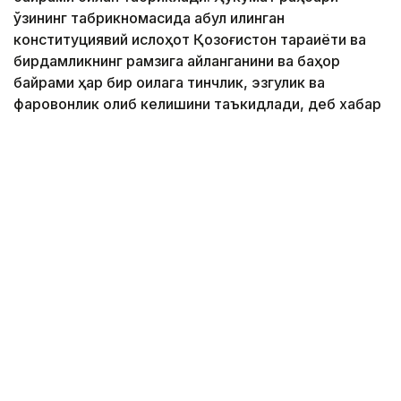
ўзининг табрикномасида қабул қилинган
конституциявий ислоҳот Қозоғистон тараққиёти ва
бирдамликнинг рамзига айланганини ва баҳор
байрами ҳар бир оилага тинчлик, эзгулик ва
фаровонлик олиб келишини таъкидлади, деб хабар
беради Kazinform.
Фото: Ҳукумат