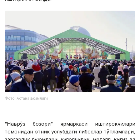
Фото: Астана ҳокимлиги
“Наврўз бозори” ярмаркаси иштирокчилари
томонидан этник услубдаги либослар тўпламлари,
заргарлик буюмлари, кулолчилик, металл, кигиз ва