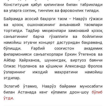
Конституция қабул қилингани билан табриклади
ва уларга соғлиқ, тинчлик ва фаровонлик тилади.
Байрамда асосий баҳорги таом – Наврўз гўжаси
ва қозоқ ошхонасининг анъанавий таомлари
тортилди. Тадбир меҳмонлари замонавий қозоқ
санъатининг барча гўзаллиги ва бойлигини
намойиш этувчи концерт дастуридан баҳраманд
бўлишди. Ғарбий Қозоғистон академик
филармонияси санъаткорлари Еркин Ўтегенов ва
Айбар Хайрханов, шунингдек, виртуоз баянчи
Олжас Нурланов ва қўшиқчи Александр Фролов
ўзларининг ижодий маҳоратини намойиш
этдилар.
Эслатиб ўтамиз, Наврўз байрами муносабати
билан Астанада кенг кўламли дрон-шоу
бўлиб
ўтди
.