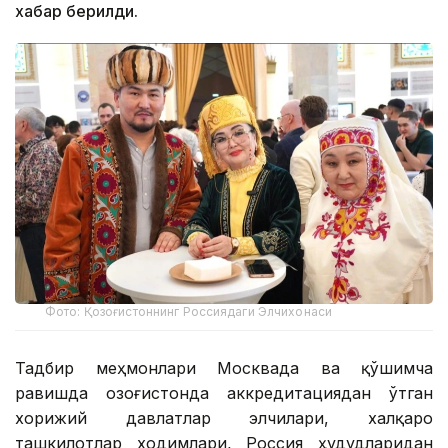
хабар берилди.
Фото: Қозоғистоннинг Россиядаги Элчихонаси
Тадбир меҳмонлари Москвада ва қўшимча
равишда Қозоғистонда аккредитациядан ўтган
хорижий давлатлар элчилари, халқаро
ташкилотлар ходимлари, Россия ҳудудларидан