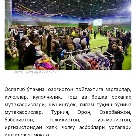
Фото: Астана ҳокимлиги
Эслатиб ўтамиз, Қозоғистон пойтахтига заргарлар,
кулоллар, кулолчилик, тош ва бошқа соҳалар
мутахассислари, шунингдек, гилам тўқиш бўйича
мутахассислар, Туркия, Эрон, Озарбайжон,
Ўзбекистон, Тожикистон, Туркманистон,
Қирғизистондан халқ чолғу асбоблари усталари
иштирок этмоқда.