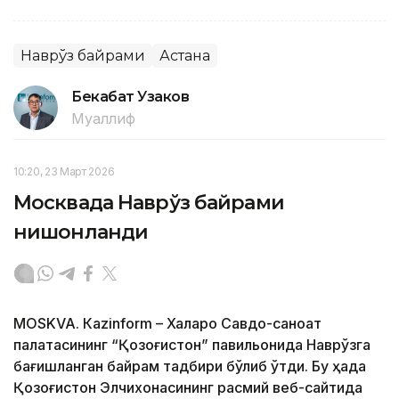
Наврўз байрами
Астана
Бекабат Узаков
Муаллиф
10:20, 23 Март 2026
Москвада Наврўз байрами
нишонланди
МОSKVA. Кazinform – Халқаро Савдо-саноат
палатасининг “Қозоғистон” павильонида Наврўзга
бағишланган байрам тадбири бўлиб ўтди. Бу ҳақда
Қозоғистон Элчихонасининг расмий веб-сайтида