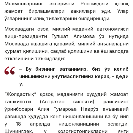
Меҳмонларнинг аксарияти Россиядаги қозоқ
жамоат бирлашмалари вакиллари эди. Улар
ўзларининг илиқ тилакларини билдиришди.
Москвадаги Қозоқ миллий-маданий автономияси
вице-президенти Гулшат Алимова ўз нутқида
Москвада яшашига қарамай, миллий анъаналарни
ҳурмат қилишини, сақлаб қолишини ва ёш авлодга
етказишини таъкидлади:
– Бу бизнинг ватанимиз, биз ўз келиб
чиқишимизни унутмаслигимиз керак, – деди
у.
“Жолдастық” қозоқ маданияти ҳудудий жамоат
ташкилоти (Астрахан вилояти) раисининг
ўринбосари Алия Ғумарова Наврўз анъанавий
равишда ҳудудда кенг нишонланишини ва бу йил
у 18 апрелда нишонланишини эслатди.
Шунингдек, у қозоғистонликларни янги