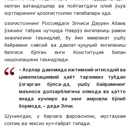
келган ватандошлар ва пойтахтдаги олий ўқув
юртларининг қозоғистонлик талабалари эди.
Қозоғистоннинг Россиядаги Элчиси Даурен Абаев
ўзининг табрик нутқида Наврўз янгиланиш рамзи
эканлигини таъкидлаб, бу йил мамлакат ушбу
байрамни сиёсий ва давлат-ҳуқуқий янгиланиш
белгиси бўлган янги Конституция билан
нишонлашини таъкидлади.
– Асрлар давомида ижтимоий-иқтисодий ва
цивилизациявий ҳаёт тарзимиз тубдан
ўзгарган бўлса-да, ушбу байрамнинг
маъноси долзарблигича қолмоқда ва ҳатто
янада кучлироқ ва кенг қамровли бўлиб
бормоқда, – деди Элчи.
Шунингдек, у барчага фаровонлик, мустаҳкам
соғлиқ ва чексиз куч-ғайрат тилади.