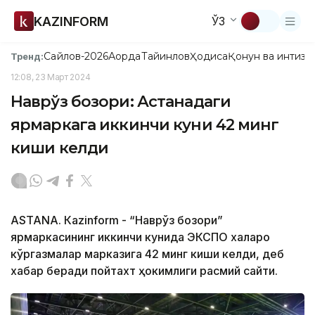
KAZINFORM
ЎЗ
Сайлов-2026
Ақорда
Тайинлов
Ҳодиса
Қонун ва интизо
Тренд:
12:08, 23 Март 2024
Наврўз бозори: Астанадаги
ярмаркага иккинчи куни 42 минг
киши келди
ASTANА. Кazinform - “Наврўз бозори”
ярмаркасининг иккинчи кунида ЭКСПО халқаро
кўргазмалар марказига 42 минг киши келди, деб
хабар беради пойтахт ҳокимлиги расмий сайти.