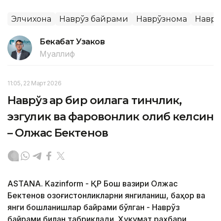
Элчихона
Наврўз байрами
Наврўзнома
Наврў
Бекабат Узаков
Муаллиф
11:05, 22 Март 2026
Наврўз ҳар бир оилага тинчлик,
эзгулик ва фаровонлик олиб келсин
– Олжас Бектенов
ASTANA. Kazinform - ҚР Бош вазири Олжас
Бектенов қозоғистонликларни янгиланиш, баҳор ва
янги бошланишлар байрами бўлган - Наврўз
байрами билан табриклади. Ҳукумат раҳбари