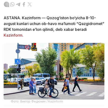
ASTANA. Kazinform — Qozog‘iston bo‘yicha 8-10-
avgust kunlari uchun ob-havo ma’lumoti “Qazgidromet”
RDK tomonidan e’lon qilindi, deb xabar beradi
Kazinform
.
Фото: Виктор Федюнин / Kazinform