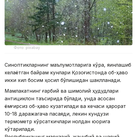
Фото: pixabay
Синоптикларнинг маълумотларига кўра, яқинлашиб
келаётган байрам кунлари Қозоғистонда об-ҳаво
икки хил босим ҳосил бўлишидан шаклланади.
Мамлакатнинг ғарбий ва шимолий ҳудудлари
антициклон таъсирида бўлади, унда асосан
ёмғирсиз об-ҳаво кузатилади ва кечаси ҳарорат
10-18 даражагача пасаяди, лекин кундузи
термометр кўрсаткичлари нолдан юқорига
кўтарилади.
Республиканинг марказий, жанубий ва шарқий