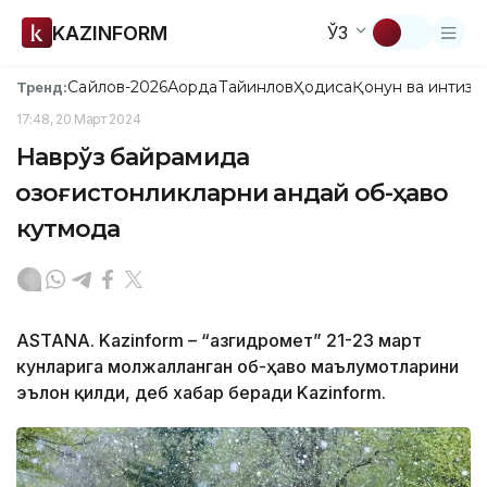
KAZINFORM
ЎЗ
Сайлов-2026
Ақорда
Тайинлов
Ҳодиса
Қонун ва интизо
Тренд:
17:48, 20 Март 2024
Наврўз байрамида
қозоғистонликларни қандай об-ҳаво
кутмоқда
ASTANA. Kazinform – “Қазгидромет” 21-23 март
кунларига мoлжалланган об-ҳаво маълумотларини
эълон қилди, деб хабар беради Kazinform.