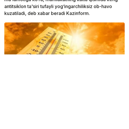
antitsiklon ta'siri tufayli yog‘ingarchiliksiz ob-havo
kuzatiladi, deb xabar beradi Kazinform.
Фото: Казгидромет
Shu bilan birga, sinoptiklar tarqatgan ma’lumotga
ko‘ra, mamlakat sharqida, shuningdek janub va janubi-