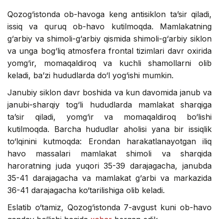
Qozog‘istonda ob-havoga keng antisiklon ta’sir qiladi,
issiq va quruq ob-havo kutilmoqda. Mamlakatning
g‘arbiy va shimoli-g‘arbiy qismida shimoli-g‘arbiy siklon
va unga bog‘liq atmosfera frontal tizimlari davr oxirida
yomg‘ir, momaqaldiroq va kuchli shamollarni olib
keladi, ba’zi hududlarda do‘l yog‘ishi mumkin.
Janubiy siklon davr boshida va kun davomida janub va
janubi-sharqiy tog‘li hududlarda mamlakat sharqiga
ta’sir qiladi, yomg‘ir va momaqaldiroq bo‘lishi
kutilmoqda. Barcha hududlar aholisi yana bir issiqlik
to‘lqinini kutmoqda: Erondan harakatlanayotgan iliq
havo massalari mamlakat shimoli va sharqida
haroratning juda yuqori 35-39 darajagacha, janubda
35-41 darajagacha va mamlakat g‘arbi va markazida
36-41 darajagacha ko‘tarilishiga olib keladi.
Eslatib o‘tamiz, Qozog‘istonda 7-avgust kuni ob-havo