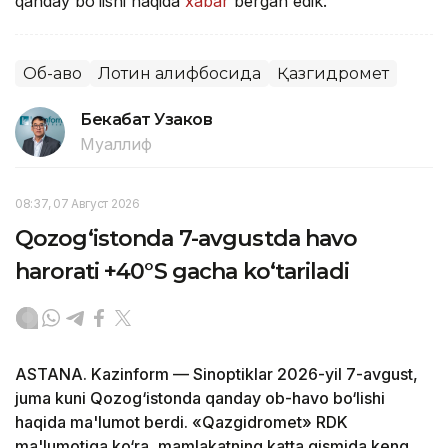
qanday bo‘lishi haqida
xabar
bergan edik.
Об-ҳаво
Лотин алифбосида
Қазгидромет
Бекабат Узаков
Муаллиф
08:37, 07 Август 2026
Qozog‘istonda 7-avgustda havo
harorati +40°S gacha ko‘tariladi
ASTANA. Kazinform — Sinoptiklar 2026-yil 7-avgust,
juma kuni Qozog‘istonda qanday ob-havo bo‘lishi
haqida ma'lumot berdi. «Qazgidromet» RDK
ma'lumotiga ko‘ra, mamlakatning katta qismida keng