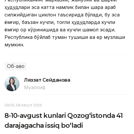
ҳудудлари эса катта намлик билан шарққа қараб
силжийдиган циклон таъсирида бўлади, бу эса
ёмғир, баъзан кучли, тоғли ҳудудларда кучли
ёмғир қор кўринишида ва кучли шамол эсади.
Республика бўйлаб туман тушиши ва ер музлаши
мумкин.
Об-ҳаво
Ляззат Сейданова
Муаллиф
08:05, 08 Август 2026
8-10-avgust kunlari Qozog‘istonda 41
darajagacha issiq bo‘ladi