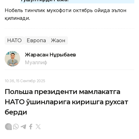
Нобель тинчлик мукофоти октябрь ойида эълон
қилинади.
НАТО
Европа
Жаҳон
Жарасқан Нұрыбаев
Муаллиф
10:36, 15 Сентябр 2025
Польша президенти мамлакатга
НАТО қўшинларига киришга рухсат
берди