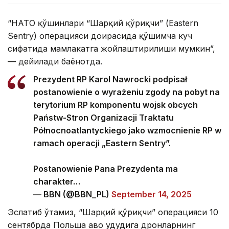
“НАТО қўшинлари “Шарқий қўриқчи” (Eastern
Sentry) операцияси доирасида қўшимча куч
сифатида мамлакатга жойлаштирилиши мумкин”,
— дейилади баёнотда.
Prezydent RP Karol Nawrocki podpisał
postanowienie o wyrażeniu zgody na pobyt na
terytorium RP komponentu wojsk obcych
Państw-Stron Organizacji Traktatu
Północnoatlantyckiego jako wzmocnienie RP w
ramach operacji „Eastern Sentry”.
Postanowienie Pana Prezydenta ma
charakter…
— BBN (@BBN_PL)
September 14, 2025
Эслатиб ўтамиз, “Шарқий қўриқчи” операцияси 10
сентябрда Польша ҳаво ҳудудига дронларнинг