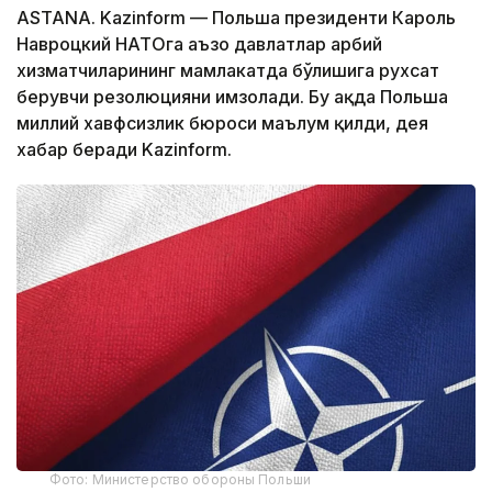
ASTANA. Kazinform — Польша президенти Кароль
Навроцкий НАТОга аъзо давлатлар ҳарбий
хизматчиларининг мамлакатда бўлишига рухсат
берувчи резолюцияни имзолади. Бу ҳақда Польша
миллий хавфсизлик бюроси маълум қилди, дея
хабар беради Kazinform.
Фото: Министерство обороны Польши