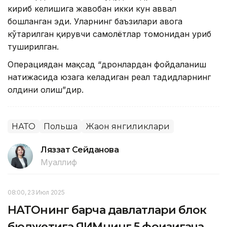
кириб келишига жавобан икки кун аввал
бошланган эди. Уларнинг баъзилари ҳавога
кўтарилган қирувчи самолётлар томонидан уриб
туширилган.
Операциядан мақсад “дронлардан фойдаланиш
натижасида юзага келадиган реал таҳдидларнинг
олдини олиш”дир.
НАТО
Польша
Жаҳон янгиликлари
Ляззат Сейданова
Муаллиф
08:00, 23 Июл 2025
НАТОнинг барча давлатлари блок
бюджетига ЯИМнинг 5 фоизигача