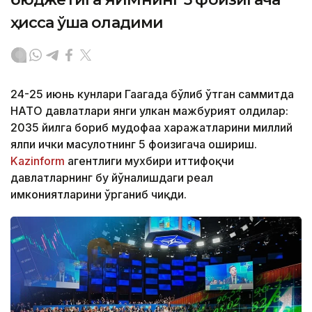
ҳисса қўша оладими
24-25 июнь кунлари Гаагада бўлиб ўтган саммитда
НАТО давлатлари янги улкан мажбурият олдилар:
2035 йилга бориб мудофаа харажатларини миллий
ялпи ички маҳсулотнинг 5 фоизигача ошириш.
Kazinform
агентлиги мухбири иттифоқчи
давлатларнинг бу йўналишдаги реал
имкониятларини ўрганиб чиқди.