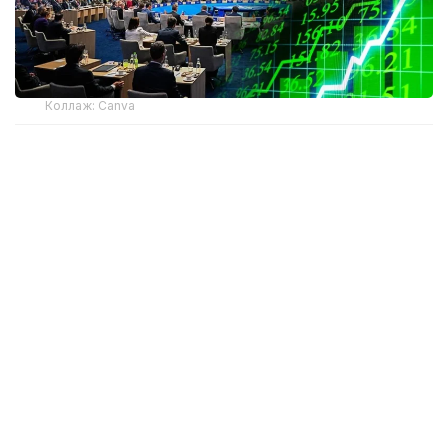
Коллаж: Canva
Рекорд даражадаги бадал
Шартнома альянснинг 75 йиллик тарихидаги энг
катта ҳарбий сармоя мақсади бўлди. 2025 йилга
келиб, НАТОнинг барча давлатлари 2014 йилдаги
атиги учта давлатда бўлгани каби ялпи ички
маҳсулотнинг камида 2 фоизини сармоя киритиш
бўйича дастлабки мақсадни бажариши ёки ундан
ошиб кетиши кутилмоқда.
Охирги ўн йил ичида Европа НАТО давлатлари ва
Канада мудофаа соҳасига жами 485 миллиард
доллардан ортиқ сармоя киритадиган 2014