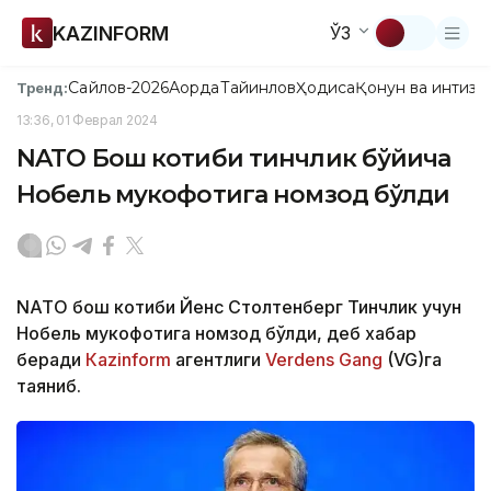
KAZINFORM
ЎЗ
Сайлов-2026
Ақорда
Тайинлов
Ҳодиса
Қонун ва интизо
Тренд:
13:36, 01 Феврал 2024
NATO Бош котиби тинчлик бўйича
Нобель мукофотига номзод бўлди
NATO бош котиби Йенс Столтенберг Тинчлик учун
Нобель мукофотига номзод бўлди, деб хабар
беради
Каzinform
агентлиги
Verdens Gang
(VG)га
таяниб.