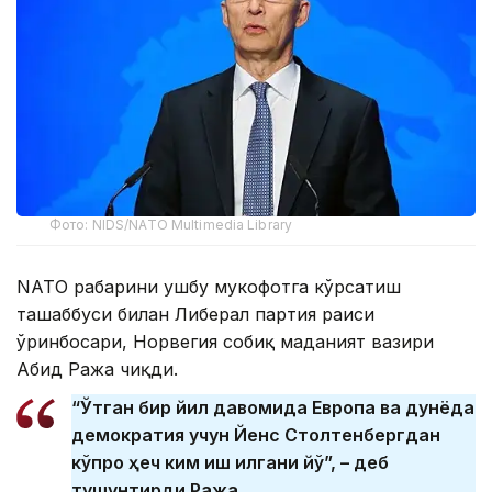
Фото: NIDS/NATO Multimedia Library
NATO раҳбарини ушбу мукофотга кўрсатиш
ташаббуси билан Либерал партия раиси
ўринбосари, Норвегия собиқ маданият вазири
Абид Ража чиқди.
“Ўтган бир йил давомида Европа ва дунёда
демократия учун Йенс Столтенбергдан
кўпроқ ҳеч ким иш қилгани йўқ”, – деб
тушунтирди Ража.