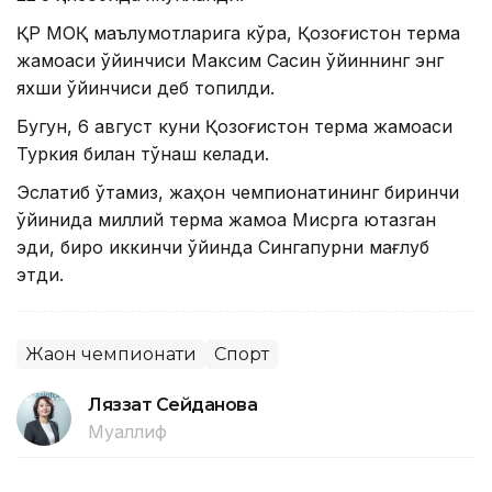
ҚР МОҚ маълумотларига кўра, Қозоғистон терма
жамоаси ўйинчиси Максим Сасин ўйиннинг энг
яхши ўйинчиси деб топилди.
Бугун, 6 август куни Қозоғистон терма жамоаси
Туркия билан тўқнаш келади.
Эслатиб ўтамиз, жаҳон чемпионатининг биринчи
ўйинида миллий терма жамоа Мисрга ютқазган
эди, бироқ иккинчи ўйинда Сингапурни мағлуб
этди.
Жаҳон чемпионати
Спорт
Ляззат Сейданова
Муаллиф