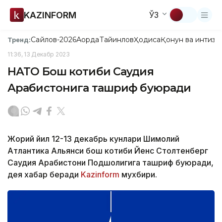
KAZINFORM
ЎЗ
Сайлов-2026
Ақорда
Тайинлов
Ҳодиса
Қонун ва интизо
Тренд:
11:36, 13 Декабр 2023
НАТО Бош котиби Саудия
Арабистонига ташриф буюради
Жорий йил 12-13 декабрь кунлари Шимолий
Атлантика Альянси бош котиби Йенс Столтенберг
Саудия Арабистони Подшоҳлигига ташриф буюради,
дея хабар беради
Kazinform
мухбири.