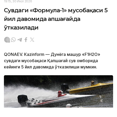
19:15, 30 Июл 2026
Сувдаги «Формула-1» мусобақаси 5
йил давомида Қапшағайда
ўтказилади
QONAEV. Кazinform — Дунёга машҳур «F1H2O»
сувдаги мусобақаси Қапшағай сув омборида
кейинги 5 йил давомида ўтказилиши мумкин.