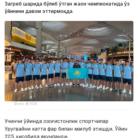
Загреб шаҳрида бўлиб ўтган жаҳон чемпионатида ўз
ўйинини давом эттирмоқда.
Фото: ҚР ҰОК
Учинчи ўйинда қозоғистонлик спортчилар
Уругвайни катта фарқ билан мағлуб этишди. Ўйин
22:5 ҳисобида якунланди.