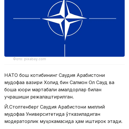
Фото: pixabay.com
НАТО бош котибининг Саудия Арабистони
мудофаа вазири Холид бин Салмон Ол Сауд ва
бошқа юқори мартабали амалдорлар билан
учрашиши режалаштирилган.
Й.Столтенберг Саудия Арабистони миллий
мудофаа Университетида ўтказиладиган
модераторлик муҳокамасида ҳам иштирок этади.