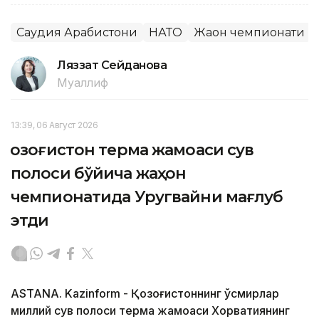
Саудия Арабистони
НАТО
Жаҳон чемпионати
Ляззат Сейданова
Муаллиф
13:39, 06 Август 2026
Қозоғистон терма жамоаси сув
полоси бўйича жаҳон
чемпионатида Уругвайни мағлуб
этди
ASTANA. Kazinform - Қозоғистоннинг ўсмирлар
миллий сув полоси терма жамоаси Хорватиянинг