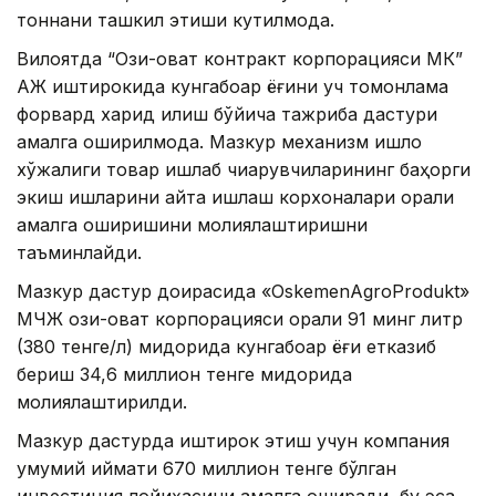
тоннани ташкил этиши кутилмоқда.
Вилоятда “Озиқ-овқат контракт корпорацияси МК”
АЖ иштирокида кунгабоқар ёғини уч томонлама
форвард харид қилиш бўйича тажриба дастури
амалга оширилмоқда. Мазкур механизм қишлоқ
хўжалиги товар ишлаб чиқарувчиларининг баҳорги
экиш ишларини қайта ишлаш корхоналари орқали
амалга оширишини молиялаштиришни
таъминлайди.
Мазкур дастур доирасида «OskemenAgroProdukt»
МЧЖ озиқ-овқат корпорацияси орқали 91 минг литр
(380 тенге/л) миқдорида кунгабоқар ёғи етказиб
бериш 34,6 миллион тенге миқдорида
молиялаштирилди.
Мазкур дастурда иштирок этиш учун компания
умумий қиймати 670 миллион тенге бўлган