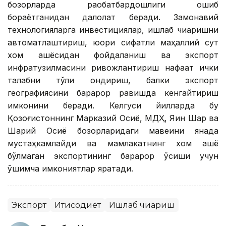
бозорларда рақобатбардошлиги ошиб
бораётганидан далолат беради. Замонавий
технологияларга инвестициялар, ишлаб чиқаришни
автоматлаштириш, юқори сифатли маҳаллий сут
хом ашёсидан фойдаланиш ва экспорт
инфратузилмасини ривожлантириш нафақат ички
талабни тўлиқ қондириш, балки экспорт
географиясини барқарор равишда кенгайтириш
имконини беради. Келгуси йилларда бу
Қозоғистоннинг Марказий Осиё, МДҲ, Яқин Шарқ ва
Шарқий Осиё бозорларидаги мавқеини янада
мустаҳкамлайди ва мамлакатнинг хом ашё
бўлмаган экспортининг барқарор ўсиши учун
қўшимча имкониятлар яратади.
Экспорт
Иқтисодиёт
Ишлаб чиқариш