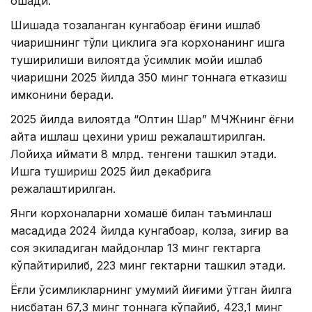
ошади.
Шишада тозаланган кунгабоқар ёғини ишлаб
чиқаришнинг тўлиқ циклига эга корхонанинг ишга
туширилиши вилоятда ўсимлик мойи ишлаб
чиқаришни 2025 йилда 350 минг тоннага етказиш
имконини беради.
2025 йилда вилоятда “Олтин Шарқ” МЧЖнинг ёғни
қайта ишлаш цехини қуриш режалаштирилган.
Лойиҳа қиймати 8 млрд. тенгени ташкил этади.
Ишга тушириш 2025 йил декабрига
режалаштирилган.
Янги корхоналарни хомашё билан таъминлаш
мақсадида 2024 йилда кунгабоқар, колза, зиғир ва
соя экиладиган майдонлар 13 минг гектарга
кўпайтирилиб, 223 минг гектарни ташкил этади.
Ёғли ўсимликларнинг умумий йиғими ўтган йилга
нисбатан 67,3 минг тоннага кўпайиб, 423,1 минг