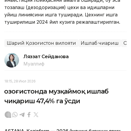
инвестиция лойиҳасини амалга оширади, бу эса
тозалаш (дезодоризация) цехи ва идишларни
қуйиш линиясини ишга туширади. Цехнинг ишга
туширилиши 2024 йил кузига режалаштирилган.
Шарқий Қозоғистон вилояти
Ишлаб чиқариш
Ози
Ляззат Сейданова
Муаллиф
18:15, 28 Июл 2026
Қозоғистонда музқаймоқ ишлаб
чиқариш 47,4% га ўсди