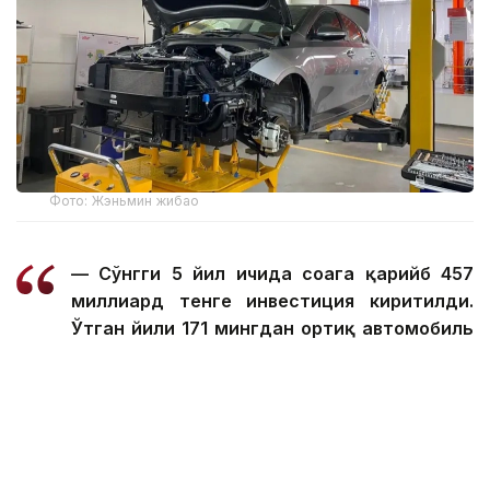
Фото: Жэньмин жибао
— Сўнгги 5 йил ичида соҳага қарийб 457
миллиард тенге инвестиция киритилди.
Ўтган йили 171 мингдан ортиқ автомобиль
ишлаб чиқарилди ва ишлаб чиқариш ҳажми
18 фоизга ошди. Бу ижобий динамика бу
йил ҳам давом этмоқда. Жорий йилнинг
дастлабки 6 ойида 94 400 та автомобиль
ишлаб чиқарилди, бу ўтган йилга нисбатан