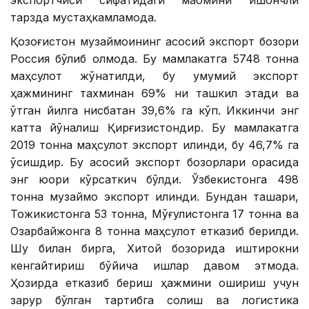
тарзда мустаҳкамламоқда.
Қозоғистон музқаймоқининг асосий экспорт бозори
Россия бўлиб қолмоқда. Бу мамлакатга 5748 тонна
маҳсулот жўнатилди, бу умумий экспорт
ҳажмининг тахминан 69% ни ташкил этади ва
ўтган йилга нисбатан 39,6% га кўп. Иккинчи энг
катта йўналиш Қирғизистондир. Бу мамлакатга
2019 тонна маҳсулот экспорт қилинди, бу 46,7% га
ўсишдир. Бу асосий экспорт бозорлари орасида
энг юқори кўрсаткич бўлди. Ўзбекистонга 498
тонна музқаймоқ экспорт қилинди. Бундан ташқари,
Тожикистонга 53 тонна, Мўғулистонга 17 тонна ва
Озарбайжонга 8 тонна маҳсулот етказиб берилди.
Шу билан бирга, Хитой бозорида иштирокни
кенгайтириш бўйича ишлар давом этмоқда.
Ҳозирда етказиб бериш ҳажмини ошириш учун
зарур бўлган тартибга солиш ва логистика