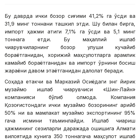
Бу даврда ички бозор сиғими 41,2% га ўсди ва
31,9 минг тоннани ташкил этди. Шу билан бирга,
импорт ҳажми атиги 7,1% га ўсди ва 5,1 минг
тоннага етди. Бу маҳаллий ишлаб
чиқарувчиларнинг бозор улуши кучайиб
бораётганидан, хорижий маҳсулотларга қарамлик
камайиб бораётганидан ва импорт ўрнини босиш
жараёни давом этаётганидан далолат беради.
Соҳада етакчи ва Марказий Осиёдаги энг йирик
музқаймоқ ишлаб чиқарувчиси «Шин-Лайн»
компанияси бўлиб қолмоқда. Компания
Қозоғистондаги ички музқаймоқ бозорининг қарийб
50% ни ва мамлакат музқаймоқ экспортининг 95%
гача қисмини таъминлайди. Ишлаб чиқариш
ҳажмининг сезиларли даражада ошишига Алмати
вилоятида кунига 350 тоннагача маҳсулот ишлаб