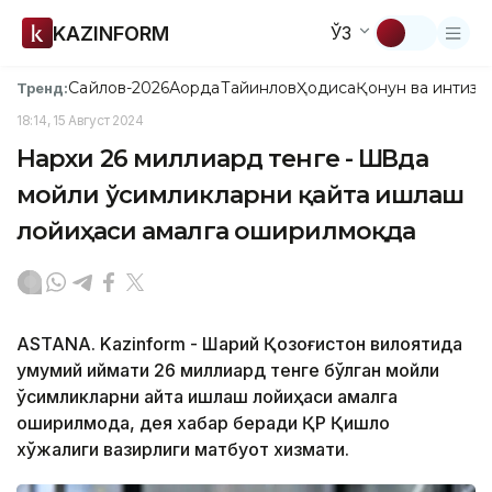
KAZINFORM
ЎЗ
Сайлов-2026
Ақорда
Тайинлов
Ҳодиса
Қонун ва интизо
Тренд:
18:14, 15 Август 2024
Нархи 26 миллиард тенге - ШҚВда
мойли ўсимликларни қайта ишлаш
лойиҳаси амалга оширилмоқда
ASTANA. Kazinform - Шарқий Қозоғистон вилоятида
умумий қиймати 26 миллиард тенге бўлган мойли
ўсимликларни қайта ишлаш лойиҳаси амалга
оширилмоқда, дея хабар беради ҚР Қишлоқ
хўжалиги вазирлиги матбуот хизмати.