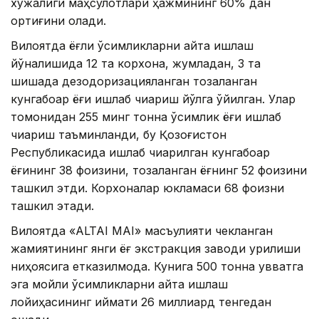
хўжалиги маҳсулотлари ҳажмининг 60% дан
ортиғини олади.
Вилоятда ёғли ўсимликларни қайта ишлаш
йўналишида 12 та корхона, жумладан, 3 та
шишада дезодоризацияланган тозаланган
кунгабоқар ёғи ишлаб чиқариш йўлга қўйилган. Улар
томонидан 255 минг тонна ўсимлик ёғи ишлаб
чиқариш таъминланди, бу Қозоғистон
Республикасида ишлаб чиқарилган кунгабоқар
ёғининг 38 фоизини, тозаланган ёғнинг 52 фоизини
ташкил этди. Корхоналар юкламаси 68 фоизни
ташкил этади.
Вилоятда «ALTAI MAI» масъулияти чекланган
жамиятининг янги ёғ экстракция заводи қурилиши
ниҳоясига етказилмоқда. Кунига 500 тонна қувватга
эга мойли ўсимликларни қайта ишлаш
лойиҳасининг қиймати 26 миллиард тенгедан