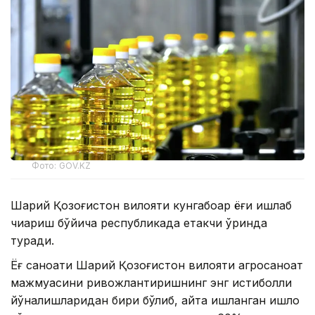
Фото: GOV.KZ
Шарқий Қозоғистон вилояти кунгабоқар ёғи ишлаб
чиқариш бўйича республикада етакчи ўринда
туради.
Ёғ саноати Шарқий Қозоғистон вилояти агросаноат
мажмуасини ривожлантиришнинг энг истиқболли
йўналишларидан бири бўлиб, қайта ишланган қишлоқ