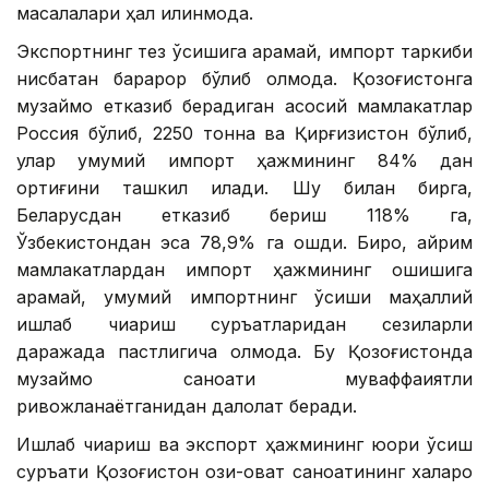
масалалари ҳал қилинмоқда.
Экспортнинг тез ўсишига қарамай, импорт таркиби
нисбатан барқарор бўлиб қолмоқда. Қозоғистонга
музқаймоқ етказиб берадиган асосий мамлакатлар
Россия бўлиб, 2250 тонна ва Қирғизистон бўлиб,
улар умумий импорт ҳажмининг 84% дан
ортиғини ташкил қилади. Шу билан бирга,
Беларусдан етказиб бериш 118% га,
Ўзбекистондан эса 78,9% га ошди. Бироқ, айрим
мамлакатлардан импорт ҳажмининг ошишига
қарамай, умумий импортнинг ўсиши маҳаллий
ишлаб чиқариш суръатларидан сезиларли
даражада пастлигича қолмоқда. Бу Қозоғистонда
музқаймоқ саноати муваффақиятли
ривожланаётганидан далолат беради.
Ишлаб чиқариш ва экспорт ҳажмининг юқори ўсиш
суръати Қозоғистон озиқ-овқат саноатининг халқаро