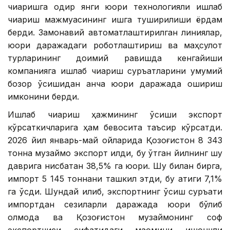
чиқаришга қодир янги юқори технологияли ишлаб
чиқариш мажмуасининг ишга туширилиши ёрдам
берди. Замонавий автоматлаштирилган линиялар,
юқори даражадаги роботлаштириш ва маҳсулот
турларининг доимий равишда кенгайиши
компанияга ишлаб чиқариш суръатларини умумий
бозор ўсишидан анча юқори даражада ошириш
имконини берди.
Ишлаб чиқариш ҳажмининг ўсиши экспорт
кўрсаткичларига ҳам бевосита таъсир кўрсатди.
2026 йил январь-май ойларида Қозоғистон 8 343
тонна музқаймоқ экспорт қилди, бу ўтган йилнинг шу
даврига нисбатан 38,5% га юқори. Шу билан бирга,
импорт 5 145 тоннани ташкил этди, бу атиги 7,1%
га ўсди. Шундай қилиб, экспортнинг ўсиш суръати
импортдан сезиларли даражада юқори бўлиб
қолмоқда ва Қозоғистон музқаймоқнинг соф
экспортчиси сифатидаги мақомини ишончли