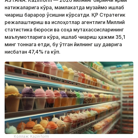
ASTANА. Каzinform — 2026 йилнинг биринчи ярми
натижаларига кўра, мамлакатда музқаймоқ ишлаб
чиқариш барқарор ўсишни кўрсатди. ҚР Стратегик
режалаштириш ва ислоҳотлар агентлиги Миллий
статистика бюроси ва соҳа мутахассисларининг
маълумотларига кўра, ишлаб чиқариш ҳажми 35,1
минг тоннага етди, бу ўтган йилнинг шу даврига
нисбатан 47,4% га кўп.
Коллаж: Kazinform