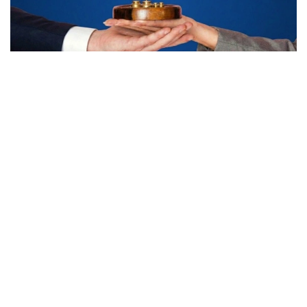
Коллаж: Kazinform/ freepik, nano banana
Унинг сўзларига кўра, ижтимоий лойиҳалар
ҳозирда мамлакатнинг технологик ривожланиши
ва барқарор иқтисодий ўсишида муҳим омилга
айланиб бормоқда. Улар нафақат иқтисодий қиймат
яратади, балки инсон капиталини
ривожлантиришга, янги иш ўринларини яратишга
ва мамлакат ва ҳудудларнинг инвестиция
жозибадорлигини оширишга ҳам ҳисса қўшади.
— Шунинг учун биз Gender Index
ташаббусини ўз вақтида ва долзарб лойиҳа
деб биламиз. Аёлларнинг иқтисодиётдаги