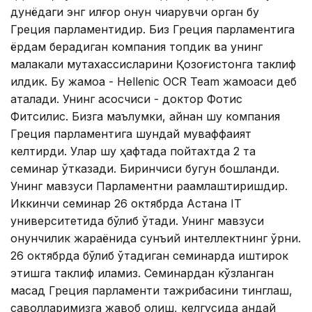
дунёдаги энг илғор қонун чиқарувчи орган бу
Греция парламентидир. Биз Греция парламентига
ёрдам берадиган компания топдик ва унинг
малакали мутахассисларини Қозоғистонга таклиф
қилдик. Бу жамоа - Hellenic OCR Team жамоаси деб
аталади. Унинг асосчиси - доктор Фотиc
Фитсилис. Бизга маълумки, айнан шу компания
Греция парламентига шундай муваффақият
келтирди. Улар шу ҳафтада пойтахтда 2 та
семинар ўтказади. Биринчиси бугун бошланди.
Унинг мавзуси Парламентни рақамлаштиришдир.
Иккинчи семинар 26 октябрда Астана IT
университетида бўлиб ўтади. Унинг мавзуси
қонунчилик жараёнида сунъий интеллектнинг ўрни.
26 октябрда бўлиб ўтадиган семинарда иштирок
этишга таклиф қиламиз. Семинардан кўзланган
мақсад Греция парламенти тажрибасини тинглаш,
саволларимизга жавоб олиш, келгусида қандай