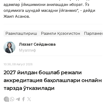
қадамлар қўйишимизни аниқлашдан иборат. Ўз
олдимизга шундай мақсадни қўйганмиз”, - дейди
Жақип Асанов.
Рақамлаштириш
Рақамли Қозоғистон
Парламент
Ляззат Сейданова
Муаллиф
10:36, 08 Август 2026
2027 йилдан бошлаб режали
аккредитация баҳолашлари онлайн
тарзда ўтказилади