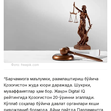
Фото: freepik.com
“Барчамизга маълумки, рақамлаштириш бўйича
Қозоғистон жуда юқори даражада. Шукрки,
муваффақиятлар ҳам бор. Жаҳон Digital IQ
рейтингида Қозоғистон 20-ўринни эгаллади.
Кўплаб соҳалар бўйича давлат органлари яхши
ривожланиб бормоқда. Айни пайтда Парламентга