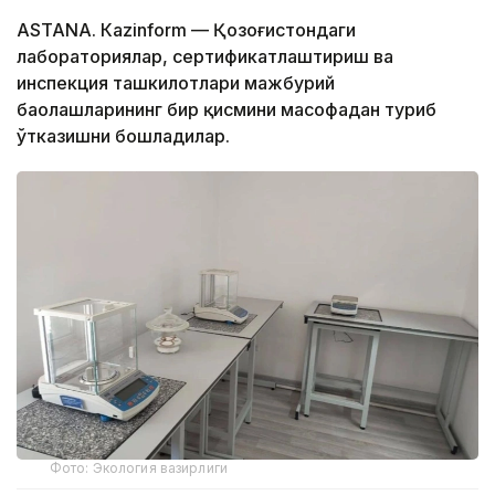
ASTANА. Кazinform — Қозоғистондаги
лабораториялар, сертификатлаштириш ва
инспекция ташкилотлари мажбурий
баҳолашларининг бир қисмини масофадан туриб
ўтказишни бошладилар.
Фото: Экология вазирлиги