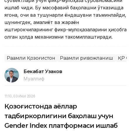
субъектлари учун фикр-мулоҳаза сўровномасини
ишлаб чиқди. Бу масофавий баҳолашни ўтказишда
ягона, очиқ ва тушунарли ёндашувни таъминлайди,
шунингдек, амалиёт ва жараён
иштирокчиларининг фикр-мулоҳазаларини ҳисобга
олган ҳолда механизмни такомиллаштиради.
Рақамли Қозоғистон
Рақамли ривожланиш
ҚР С
Бекабат Узаков
Муаллиф
11:10, 03 Июл 2026
Қозоғистонда аёллар
тадбиркорлигини баҳолаш учун
Gender Index платформаси ишлаб