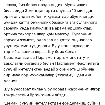
келсак, биз бироз орқада қолдик. Мустақиллик
йилларида 3 мингдан ортиқ қонун ва 10 мингдан
ортиқ қонундан кейинги ҳужжатлар қабул қилинди.
Бундай катта қонунчилик базасига эга бўлганлиги
сабабли унда камчилик ва қарама-қаршиликлар,
ортиқча такрорлашлар ҳам мавжуд. Буларнинг
барчаси жамият, одамлар ва ҳатто қонунчилар
учун муаммо туғдиради. Бу улкан соҳаларни
тартибга солиш керак. Шу боис Сенат
Девонхонаси ва Парламентаризм институти
ваколатли органлар билан Парламент фаолиятига
сунъий интеллектни қандай жорий этиш бўйича
бир неча бор муҳокамалар ўтказди”, - деди Ж.
Асанов.
Шу муносабат билан у бу борада жаҳоннинг илғор
тажрибасини ўрганганини айтди.
“Демак, сунъий интеллектдан фойдаланиш бўйича