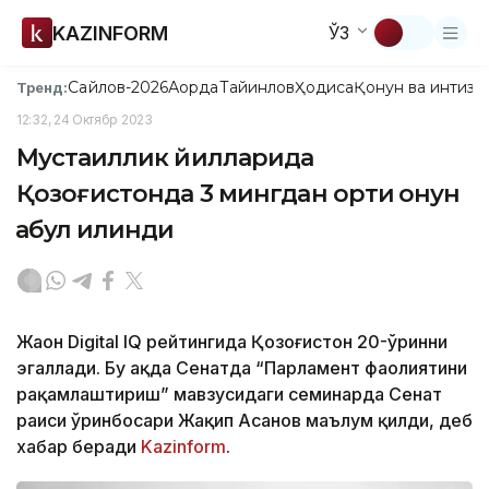
KAZINFORM
ЎЗ
Сайлов-2026
Ақорда
Тайинлов
Ҳодиса
Қонун ва интизо
Тренд:
12:32, 24 Октябр 2023
Мустақиллик йилларида
Қозоғистонда 3 мингдан ортиқ қонун
қабул қилинди
Жаҳон Digital IQ рейтингида Қозоғистон 20-ўринни
эгаллади. Бу ҳақда Сенатда “Парламент фаолиятини
рақамлаштириш” мавзусидаги семинарда Сенат
раиси ўринбосари Жақип Асанов маълум қилди, деб
хабар беради
Kazinform
.