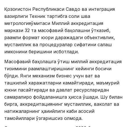
Қозоғистон Республикаси Савдо ва интеграция
вазирлиги Техник тартибга соли шва
метрологияқўмитаси Миллий аккредитация
маркази 32 та масофавий баҳолашни ўтказиб,
рақамли формат юқори даражадаги объективлик,
мустақиллик ва процедуралар сифатини сақлаш
имконини беришини исботлади.
Масофавий баҳолашга ўтиш миллий аккредитация
тизимини рақамлаштиришнинг кейинги босқичи
бўлди. Янги механизм бизнес учун вақт ва
ташкилий харажатларни камайтиради, маъмурий
юкни пасайтиради ва давлат ресурсларидан
самаралироқ фойдаланишга ҳисса қўшади. Шу билан
бирга, аккредитациянинг мустақиллик, ваколат ва
натижаларнинг ҳақиқийлиги каби асосий
тамойиллари ўзгаришсиз қолмоқда.