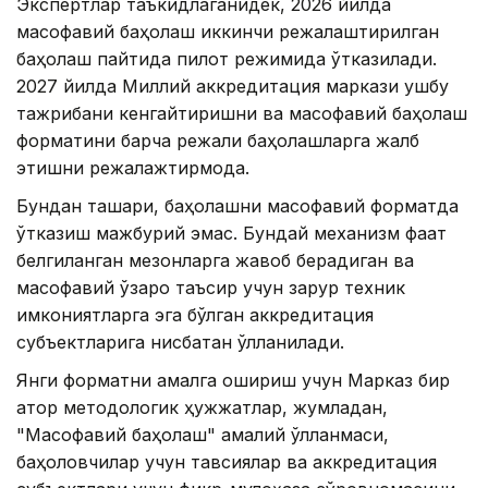
Экспертлар таъкидлаганидек, 2026 йилда
масофавий баҳолаш иккинчи режалаштирилган
баҳолаш пайтида пилот режимида ўтказилади.
2027 йилда Миллий аккредитация маркази ушбу
тажрибани кенгайтиришни ва масофавий баҳолаш
форматини барча режали баҳолашларга жалб
этишни режалажтирмоқда.
Бундан ташқари, баҳолашни масофавий форматда
ўтказиш мажбурий эмас. Бундай механизм фақат
белгиланган мезонларга жавоб берадиган ва
масофавий ўзаро таъсир учун зарур техник
имкониятларга эга бўлган аккредитация
субъектларига нисбатан қўлланилади.
Янги форматни амалга ошириш учун Марказ бир
қатор методологик ҳужжатлар, жумладан,
"Масофавий баҳолаш" амалий қўлланмаси,
баҳоловчилар учун тавсиялар ва аккредитация