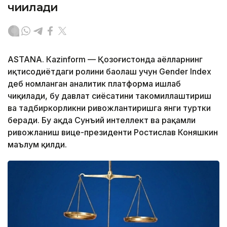
чиқилади
ASTANА. Кazinform — Қозоғистонда аёлларнинг
иқтисодиётдаги ролини баҳолаш учун Gender Index
деб номланган аналитик платформа ишлаб
чиқилади, бу давлат сиёсатини такомиллаштириш
ва тадбиркорликни ривожлантиришга янги туртки
беради. Бу ҳақда Сунъий интеллект ва рақамли
ривожланиш вице-президенти Ростислав Коняшкин
маълум қилди.