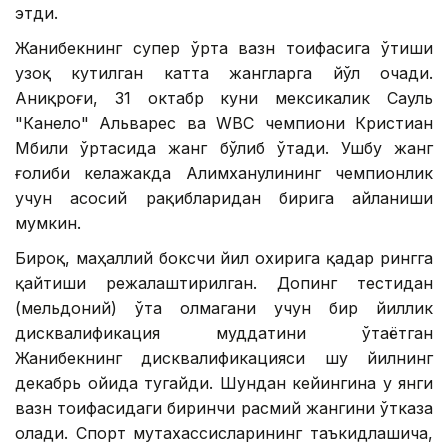
этди.
Жанибекнинг супер ўрта вазн тоифасига ўтиши
узоқ кутилган катта жангларга йўл очади.
Аниқроғи, 31 октабр куни мексикалик Сауль
"Канело" Альварес ва WВC чемпиони Кристиан
Мбили ўртасида жанг бўлиб ўтади. Ушбу жанг
ғолиби келажакда Алимханулининг чемпионлик
учун асосий рақибларидан бирига айланиши
мумкин.
Бироқ, маҳаллий боксчи йил охирига қадар рингга
қайтиши режалаштирилган. Допинг тестидан
(мельдоний) ўта олмагани учун бир йиллик
дисквалификация муддатини ўтаётган
Жанибекнинг дисквалификацияси шу йилнинг
декабрь ойида тугайди. Шундан кейингина у янги
вазн тоифасидаги биринчи расмий жангини ўтказа
олади. Спорт мутахассисларининг таъкидлашича,