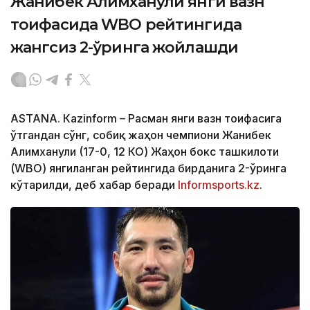
Жанибек Алимханули янги вазн
тоифасида WBO рейтингида
жангсиз 2-ўринга жойлашди
ASTANА. Кazinform – Расман янги вазн тоифасига
ўтгандан сўнг, собиқ жаҳон чемпиони Жанибек
Алимханули (17-0, 12 КО) Жаҳон бокс ташкилоти
(WBО) янгиланган рейтингида бирданига 2-ўринга
кўтарилди, деб хабар беради
Informsports.kz
.