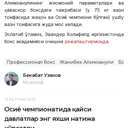
Алимханулининг жисмоний параметрлари ва
ҳаваскор боксдаги тажрибаси (у 75 кг вазн
тоифасида жаҳон ва Осиё чемпиони бўлган) ушбу
вазн тоифасига жуда мос келади.
Эслатиб ўтамиз, Эвандер Холифилд Қирғизистонда
бокс академияси очишни
режалаштирмоқда
.
Профессионал бокс
Жанибек Алимханули
Бок
Бекабат Узаков
Муаллиф
13:33, 17 Июл 2026
Осиё чемпионатида қайси
давлатлар энг яхши натижа