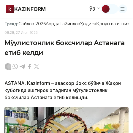
KAZINFORM
ЎЗ
Сайлов-2026
Ақорда
Тайинлов
Ҳодиса
Қонун ва интизо
Тренд:
09:28, 27 Июн 2025
Мўғулистонлик боксчилар Астанага
етиб келди
ASTANА. Кazinform – Ҳаваскор бокс бўйича Жаҳон
кубогида иштирок этадиган мўғулистонлик
боксчилар Астанага етиб келишди.