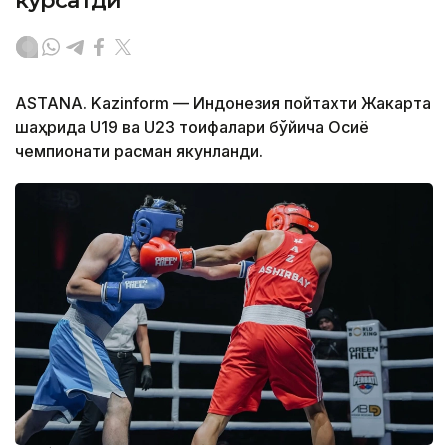
кўрсатди
ASTANA. Kazinform — Индонезия пойтахти Жакарта
шаҳрида U19 ва U23 тоифалари бўйича Осиё
чемпионати расман якунланди.