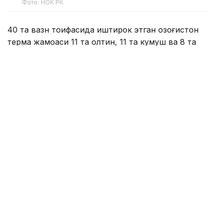
Фото: НОК РК
40 та вазн тоифасида иштирок этган Қозоғистон
терма жамоаси 11 та олтин, 11 та кумуш ва 8 та
бронза медаль билан умумжамоа ҳисобида 2-
ўринни эгаллади.
U23 тоифаси:
Ўзбекистон — 10 та олтин, 3 та кумуш, 5 та бронза
Қозоғистон — 6 та олтин, 7 та кумуш, 3 та бронза
Ҳиндистон — 3 та олтин, 5 та кумуш, 7 та бронза
Япония — 1 та олтин, 2 та кумуш, 3 та бронза
Мўғулистон — 1 та кумуш
Жанубий Корея — 5 та бронза
Индонезия — 3 та бронза