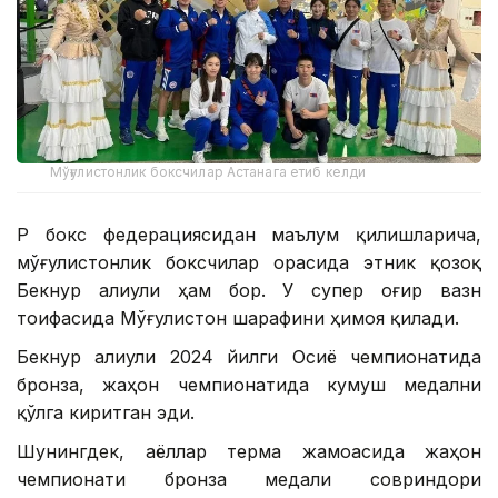
Мўғулистонлик боксчилар Астанага етиб келди
ҚР бокс федерациясидан маълум қилишларича,
мўғулистонлик боксчилар орасида этник қозоқ
Бекнур Қалиули ҳам бор. У супер оғир вазн
тоифасида Мўғулистон шарафини ҳимоя қилади.
Бекнур Қалиули 2024 йилги Осиё чемпионатида
бронза, жаҳон чемпионатида кумуш медални
қўлга киритган эди.
Шунингдек, аёллар терма жамоасида жаҳон
чемпионати бронза медали совриндори