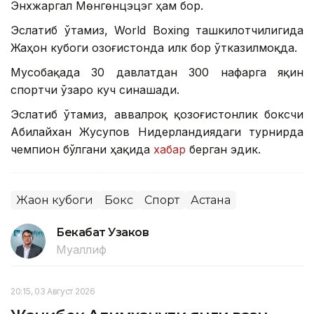
Энхжаргал Мөнгөнцэцэг ҳам бор.
Эслатиб ўтамиз, World Boxing ташкилотчилигида
Жаҳон кубоги Қозоғистонда илк бор ўтказилмоқда.
Мусобақада 30 давлатдан 300 нафарга яқин
спортчи ўзаро куч синашади.
Эслатиб ўтамиз, аввалроқ қозоғистонлик боксчи
Абилайхан Жусупов Нидерландиядаги турнирда
чемпион бўлгани ҳақида
хабар
берган эдик.
Жаҳон кубоги
Бокс
Спорт
Астана
Бекабат Узаков
Муаллиф
20:15, 03 Август 2026