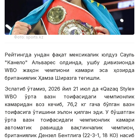
Фото: sports.kz
Рейтингда ундан фақат мексикалик юлдуз Сауль
"Канело" Альварес олдинда, ушбу дивизионда
WBО жаҳон чемпиони камари эса ҳозирда
британиялик Ҳамза Ширазга тегишли.
Эслатиб ўтамиз, 2026 йил 21 июл да «Qazaq Style»
WВО ўрта вазн тоифасидаги чемпионлик
камаридан воз кечиб, 76,2 кг гача бўлган вазн
тоифасига ўтишини эълон қилган эди. У бўшатган
ўрта вазн тоифасидаги чемпионлик камари
автоматик равишда вақтинчалик чемпион,
британиялик Дензел Бентлига (22-3-1, 18 КО) насиб