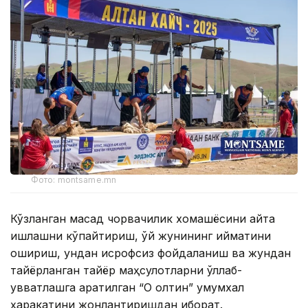
Фото: montsame.mn
Кўзланган мақсад чорвачилик хомашёсини қайта
ишлашни кўпайтириш, қўй жунининг қийматини
ошириш, ундан исрофсиз фойдаланиш ва жундан
тайёрланган тайёр маҳсулотларни қўллаб-
қувватлашга қаратилган “Оқ олтин” умумхалқ
ҳаракатини жонлантиришдан иборат.