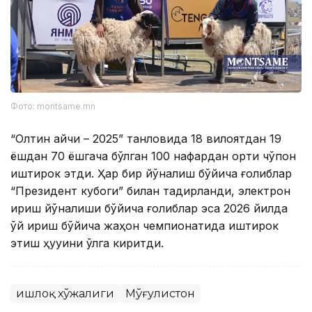
Фото: montsame.mn
“Олтин қайчи – 2025” танловида 18 вилоятдан 19
ёшдан 70 ёшгача бўлган 100 нафардан ортиқ чўпон
иштирок этди. Ҳар бир йўналиш бўйича ғолиблар
“Президент кубоги” билан тақдирланди, электрон
қирқиш йўналиши бўйича ғолиблар эса 2026 йилда
қўй қирқиш бўйича жаҳон чемпионатида иштирок
этиш ҳуқуқини қўлга киритди.
Қишлоқ хўжалиги
Мўғулистон