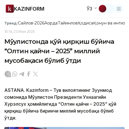
KAZINFORM
ЎЗ
Сайлов-2026
Ақорда
Тайинлов
Ҳодиса
Қонун ва интизо
Тренд:
15:14, 23 Июн 2025
Мўғулистонда қўй қирқиш бўйича
“Олтин қайчи – 2025” миллий
мусобақаси бўлиб ўтди
ASTANA. Kazinform – Тув вилоятининг Зуунмод
сомонида Мўғулистон Президенти Ухнаагийн
Хурэлсух ҳомийлигида “Олтин қайчи – 2025” қўй
қирқиш бўйича биринчи миллий мусобақа бўлиб
ўтди.