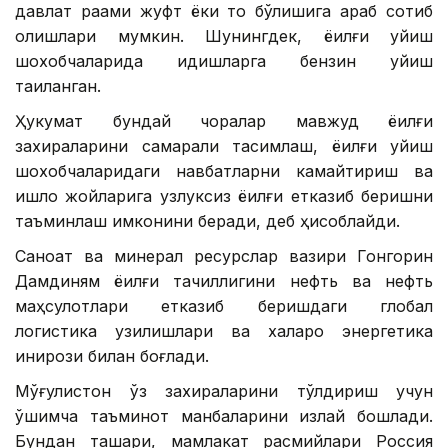
давлат рақами жуфт ёки тоқ бўлишига қараб сотиб
олишлари мумкин. Шунингдек, ёқилғи қуйиш
шохобчаларида идишларга бензин қуйиш
тақиқланган.
Ҳукумат бундай чоралар мавжуд ёқилғи
захираларини самарали тақсимлаш, ёқилғи қуйиш
шохобчаларидаги навбатларни камайтириш ва
қишлоқ жойларига узлуксиз ёқилғи етказиб беришни
таъминлаш имконини беради, деб ҳисоблайди.
Саноат ва минерал ресурслар вазири Гонгорин
Дамдиням ёқилғи тақчиллигини нефть ва нефть
маҳсулотлари етказиб беришдаги глобал
логистика узилишлари ва халқаро энергетика
инқирози билан боғлади.
Мўғулистон ўз захираларини тўлдириш учун
қўшимча таъминот манбаларини излай бошлади.
Бундан ташқари, мамлакат расмийлари Россия