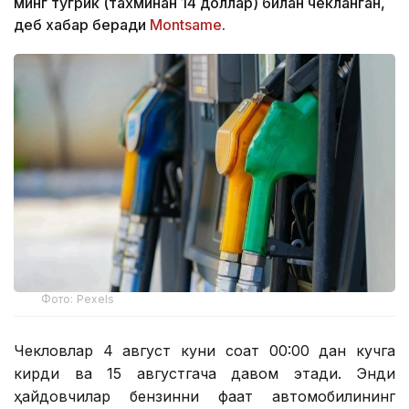
минг тугрик (тахминан 14 доллар) билан чекланган,
деб хабар беради
Montsame
.
Фото: Pexels
Чекловлар 4 август куни соат 00:00 дан кучга
кирди ва 15 августгача давом этади. Энди
ҳайдовчилар бензинни фақат автомобилининг