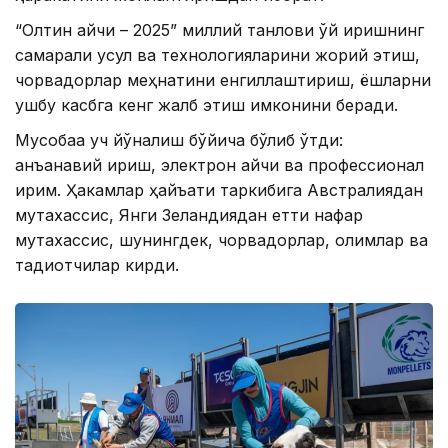
“Олтин қайчи – 2025” миллий танлови қўй қирқишнинг
самарали усул ва технологияларини жорий этиш,
чорвадорлар меҳнатини енгиллаштириш, ёшларни
ушбу касбга кенг жалб этиш имконини беради.
Мусобақа уч йўналиш бўйича бўлиб ўтди:
анъанавий қирқиш, электрон қайчи ва профессионал
қирқим. Ҳакамлар ҳайъати таркибига Австралиядан
мутахассис, Янги Зеландиядан етти нафар
мутахассис, шунингдек, чорвадорлар, олимлар ва
тадқиқотчилар кирди.