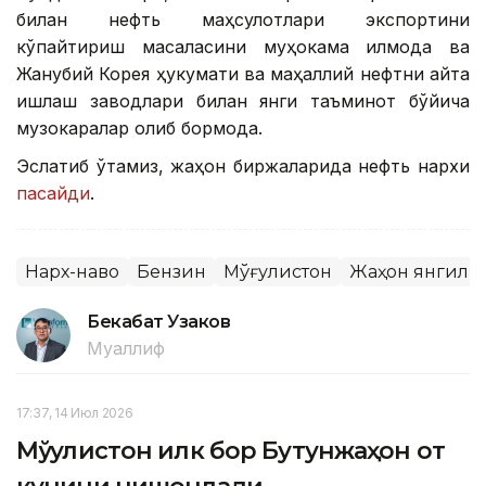
билан нефть маҳсулотлари экспортини
кўпайтириш масаласини муҳокама қилмоқда ва
Жанубий Корея ҳукумати ва маҳаллий нефтни қайта
ишлаш заводлари билан янги таъминот бўйича
музокаралар олиб бормоқда.
Эслатиб ўтамиз, жаҳон биржаларида нефть нархи
пасайди
.
Нарх-наво
Бензин
Мўғулистон
Жаҳон янгили
Бекабат Узаков
Муаллиф
17:37, 14 Июл 2026
Мўғулистон илк бор Бутунжаҳон от