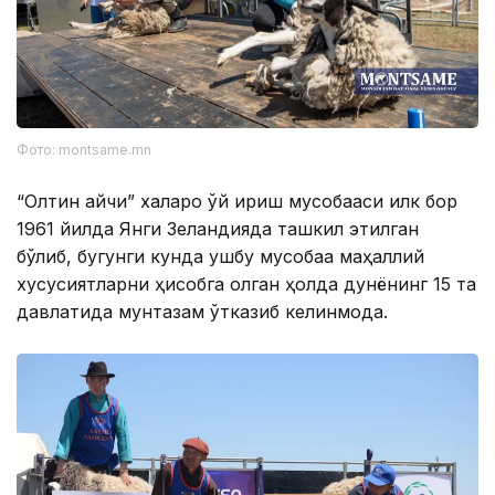
Фото: montsame.mn
“Олтин қайчи” халқаро қўй қирқиш мусобақаси илк бор
1961 йилда Янги Зеландияда ташкил этилган
бўлиб, бугунги кунда ушбу мусобақа маҳаллий
хусусиятларни ҳисобга олган ҳолда дунёнинг 15 та
давлатида мунтазам ўтказиб келинмоқда.