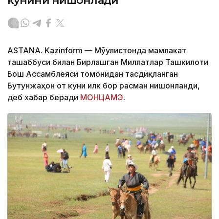
кунини нишонлади
ASTANA. Kazinform — Мўғулистонда мамлакат
ташаббуси билан Бирлашган Миллатлар Ташкилоти
Бош Ассамблеяси томонидан тасдиқланган
Бутунжаҳон от куни илк бор расман нишонланди,
деб хабар беради
МОНЦАМЭ
.