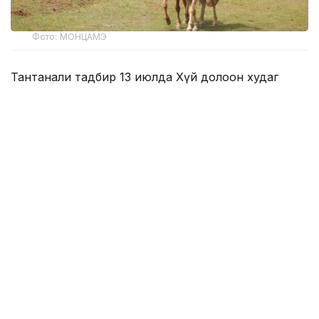
Фото: МОНЦАМЭ
Тантанали тадбир 13 июлда Хүй долоон худаг
ҳудудида бўлиб ўтди. Унда Мўғулистон
Президенти Ухнаагийн Хурэлсух иштирок этди.
Давлат раҳбари ўз нутқида мўғул оти инсоният
тарихи, кўчманчи цивилизациянинг шаклланиши
ҳамда Шарқ ва Ғарб ўртасидаги алоқаларни
мустаҳкамлашда муҳим ўрин тутганини
таъкидлади. Шунингдек, у от Мўғулистон миллий
меросининг ажралмас қисми эканини қайд этди.
Президент маълумотига кўра, бугунги кунда
дунёда 60 миллиондан ортиқ от мавжуд бўлиб,
уларнинг 5 миллиондан зиёди Мўғулистонда
парвариш қилинади. Мамлакат отлар сони бўйича