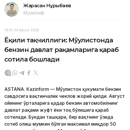
Жарасқан Нұрыбаев
Муаллиф
19:15, 04 Август 2026
Ёқилғи тақчиллиги: Мўғулистонда
бензин давлат рақамларига қараб
сотила бошлади
ASTANА. Кazinform — Мўғулистон ҳукумати бензин
савдосига вақтинчалик чеклов жорий қилди. Август
ойининг ўрталарига қадар бензин автомобилнинг
давлат рақами жуфт ёки тоқ бўлишига қараб
сотилади. Бундан ташқари, бир вақтнинг ўзида
сотиб олиш мумкин бўлган максимал миқдор 50