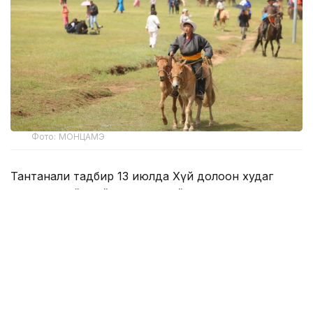
Фото: МОНЦАМЭ
Тантанали тадбир 13 июлда Хүй долоон худаг
ҳудудида бўлиб ўтди. Унда Мўғулистон
Президенти Ухнаагийн Хурэлсух иштирок этди.
Давлат раҳбари ўз нутқида мўғул оти инсоният
тарихи, кўчманчи цивилизациянинг шаклланиши
ҳамда Шарқ ва Ғарб ўртасидаги алоқаларни
мустаҳкамлашда муҳим ўрин тутганини
таъкидлади. Шунингдек, у от Мўғулистон миллий