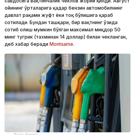
савдосига вақтинчалик чеклов жорий қилди. Август
ойининг ўрталарига қадар бензин автомобилнинг
давлат рақами жуфт ёки тоқ бўлишига қараб
сотилади. Бундан ташқари, бир вақтнинг ўзида
сотиб олиш мумкин бўлган максимал миқдор 50
минг тугрик (тахминан 14 доллар) билан чекланган,
деб хабар беради
Montsame
.
Фото: Pexels