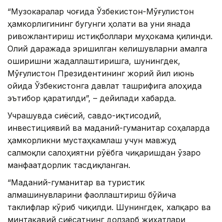
“Музокаралар чоғида Ўзбекистон-Мўғулистон
ҳамкорлигининг бугунги ҳолати ва уни янада
ривожлантириш истиқболлари муҳокама қилинди.
Олий даражада эришилган келишувларни амалга
оширишни жадаллаштиришга, шунингдек,
Мўғулистон Президентининг жорий йил июнь
ойида Ўзбекистонга давлат ташрифига алоҳида
эътибор қаратилди”, – дейилади хабарда.
Учрашувда сиёсий, савдо-иқтисодий,
инвестициявий ва маданий-гуманитар соҳаларда
ҳамкорликни мустаҳкамлаш учун мавжуд
салмоқли салоҳиятни рўёбга чиқаришдан ўзаро
манфаатдорлик тасдиқланган.
“Маданий-гуманитар ва туристик
алмашинувларини фаоллаштириш бўйича
таклифлар кўриб чиқилди. Шунингдек, халқаро ва
минтақавий сиёсатнинг долзарб жиҳатлари