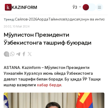
KAZINFORM
ЎЗ
Сайлов-2026
Ақорда
Тайинлов
Ҳодиса
Қонун ва интизо
Тренд:
20:02, 10 Май 2024
Мўғулистон Президенти
Ўзбекистонга ташриф буюради
ASTANA. Kazinform – Мўғулистон Президенти
Ухнаагийн Хурэлсух июнь ойида Ўзбекистонга
давлат ташрифи билан боради. Бу ҳақда ЎР Ташқи
ишлар вазирлиги
хабар берди
.