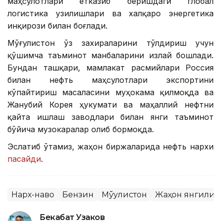
маҳсулотлари етказиб беришдаги глобал
логистика узилишлари ва халқаро энергетика
инқирози билан боғлади.
Мўғулистон ўз захираларини тўлдириш учун
қўшимча таъминот манбаларини излай бошлади.
Бундан ташқари, мамлакат расмийлари Россия
билан нефть маҳсулотлари экспортини
кўпайтириш масаласини муҳокама қилмоқда ва
Жанубий Корея ҳукумати ва маҳаллий нефтни
қайта ишлаш заводлари билан янги таъминот
бўйича музокаралар олиб бормоқда.
Эслатиб ўтамиз, жаҳон биржаларида нефть нархи
пасайди
.
Нарх-наво
Бензин
Мўғулистон
Жаҳон янгилик
Бекабат Узаков