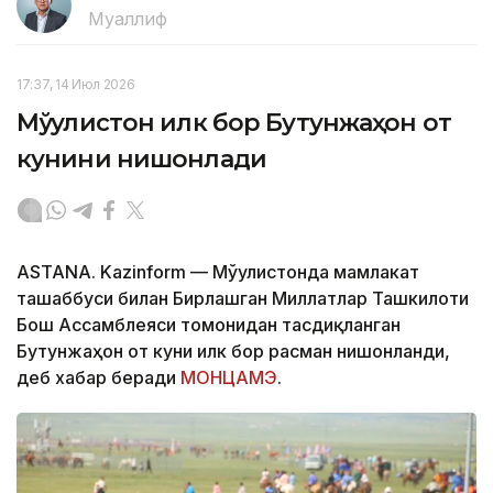
Муаллиф
17:37, 14 Июл 2026
Мўғулистон илк бор Бутунжаҳон от
кунини нишонлади
ASTANA. Kazinform — Мўғулистонда мамлакат
ташаббуси билан Бирлашган Миллатлар Ташкилоти
Бош Ассамблеяси томонидан тасдиқланган
Бутунжаҳон от куни илк бор расман нишонланди,
деб хабар беради
МОНЦАМЭ
.