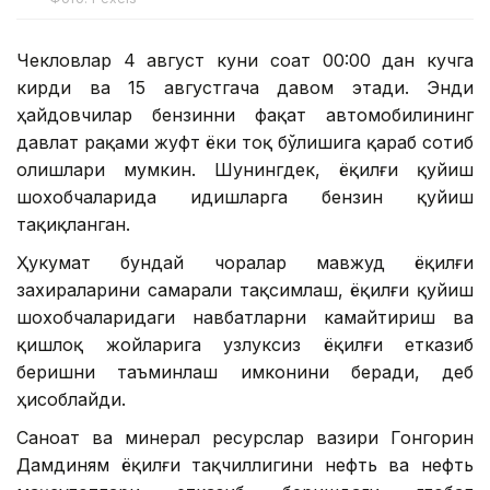
Чекловлар 4 август куни соат 00:00 дан кучга
кирди ва 15 августгача давом этади. Энди
ҳайдовчилар бензинни фақат автомобилининг
давлат рақами жуфт ёки тоқ бўлишига қараб сотиб
олишлари мумкин. Шунингдек, ёқилғи қуйиш
шохобчаларида идишларга бензин қуйиш
тақиқланган.
Ҳукумат бундай чоралар мавжуд ёқилғи
захираларини самарали тақсимлаш, ёқилғи қуйиш
шохобчаларидаги навбатларни камайтириш ва
қишлоқ жойларига узлуксиз ёқилғи етказиб
беришни таъминлаш имконини беради, деб
ҳисоблайди.
Саноат ва минерал ресурслар вазири Гонгорин
Дамдиням ёқилғи тақчиллигини нефть ва нефть