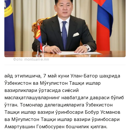
Фото: montsame.mn
Қайд этилишича, 7 май куни Улан-Батор шаҳрида
Ўзбекистон ва Мўғулистон Ташқи ишлар
вазирликлари ўртасида сиёсий
маслаҳатлашувларнинг навбатдаги давраси бўлиб
ўтган. Томонлар делегацияларига Ўзбекистон
Ташқи ишлар вазири ўринбосари Бобур Усманов
ва Мўғулистон Ташқи ишлар вазири ўринбосари
Амартувшин Гомбосурен бошчилик қилган.