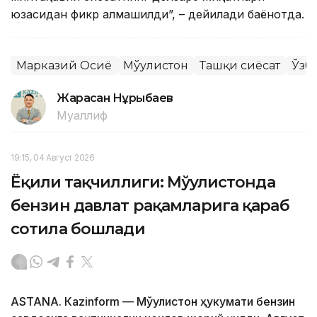
юзасидан фикр алмашилди”, – дейилади баёнотда.
Марказий Осиё
Мўғулистон
Ташқи сиёсат
Ўзб
Жарасқан Нұрыбаев
Муаллиф
19:15, 04 Август 2026
Ёқилғи тақчиллиги: Мўғулистонда
бензин давлат рақамларига қараб
сотила бошлади
ASTANА. Кazinform — Мўғулистон ҳукумати бензин