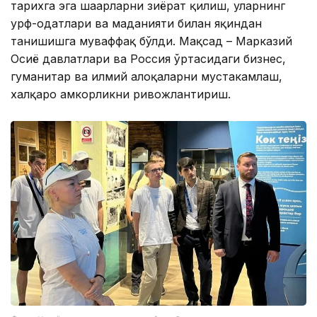
тарихга эга шаҳарларни зиёрат қилиш, уларнинг
урф-одатлари ва маданияти билан яқиндан
танишишга муваффақ бўлди. Мақсад – Марказий
Осиё давлатлари ва Россия ўртасидаги бизнес,
гуманитар ва илмий алоқаларни мустаҳкамлаш,
халқаро ҳамкорликни ривожлантириш.