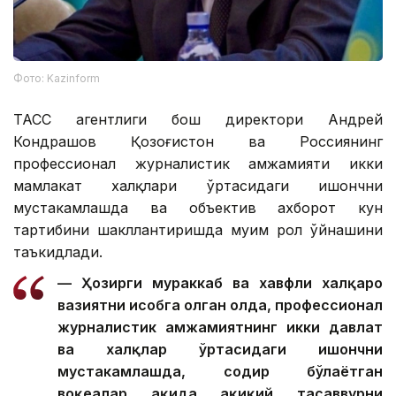
Фото: Kazinform
ТАСС агентлиги бош директори Андрей
Кондрашов Қозоғистон ва Россиянинг
профессионал журналистик ҳамжамияти икки
мамлакат халқлари ўртасидаги ишончни
мустаҳкамлашда ва объектив ахборот кун
тартибини шакллантиришда муҳим рол ўйнашини
таъкидлади.
— Ҳозирги мураккаб ва хавфли халқаро
вазиятни ҳисобга олган ҳолда, профессионал
журналистик ҳамжамиятнинг икки давлат
ва халқлар ўртасидаги ишончни
мустаҳкамлашда, содир бўлаётган
воқеалар ҳақида ҳақиқий тасаввурни