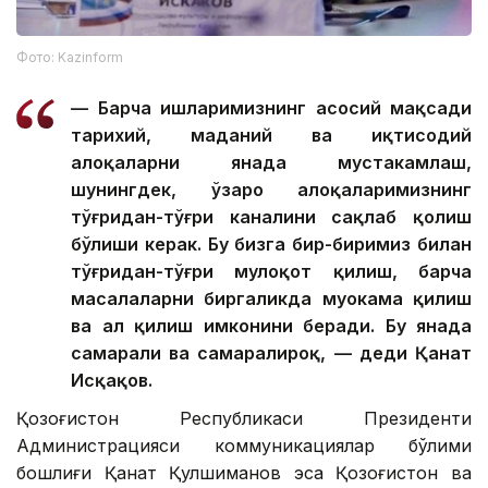
Фото: Kazinform
— Барча ишларимизнинг асосий мақсади
тарихий, маданий ва иқтисодий
алоқаларни янада мустаҳкамлаш,
шунингдек, ўзаро алоқаларимизнинг
тўғридан-тўғри каналини сақлаб қолиш
бўлиши керак. Бу бизга бир-биримиз билан
тўғридан-тўғри мулоқот қилиш, барча
масалаларни биргаликда муҳокама қилиш
ва ҳал қилиш имконини беради. Бу янада
самарали ва самаралироқ, — деди Қанат
Исқақов.
Қозоғистон Республикаси Президенти
Администрацияси коммуникациялар бўлими
бошлиғи Қанат Қулшиманов эса Қозоғистон ва