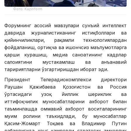
Фото: Kazinform
Форумнинг асосий мавзулари сунъий интеллект
даврида журналистиканинг истиқболлари ва
қийинчиликлари, рақамли технологиялардан
фойдаланиш, ортиқча ва ишончсиз маълумотларга
қарши курашиш, медиа саноатининг кадрлар
салоҳиятини мустаҳкамлаш ва анъанавий
таҳририятларни ўзгартиришдан иборат эди.
Президент Телерадиокомплекси директори
Раушан Қажибаева Қозоғистон ва Россия
ўртасидаги узоқ йиллик шериклик ва
иттифоқчилик муносабатларини ахборот билан
таъминлашда оммавий ахборот воситаларининг
муҳим ролини таъкидлади, бу муносабатлар
Қасим-Жомарт Тоқаев ва Владимир Путин
раҳбарлигида кенг қамровли стратегик ҳамкорлик