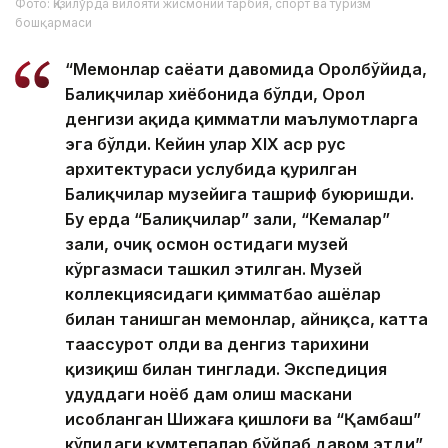
Фото: Қизилўрда вилояти жисмоний тарбия, спорт ва туризм
бошқармаси
“Меҳмонлар саёҳати давомида Оролбўйида,
Балиқчилар хиёбонида бўлди, Орол
денгизи ҳақида қимматли маълумотларга
эга бўлди. Кейин улар XIX аср рус
архитектураси услубида қурилган
Балиқчилар музейига ташриф буюришди.
Бу ерда “Балиқчилар” зали, “Кемалар”
зали, очиқ осмон остидаги музей
кўргазмаси ташкил этилган. Музей
коллекциясидаги қимматбаҳо ашёлар
билан танишган меҳмонлар, айниқса, катта
таассурот олди ва денгиз тарихини
қизиқиш билан тинглади. Экспедиция
ҳудуддаги ноёб дам олиш маскани
ҳисобланган Шижаға қишлоғи ва “Қамбаш”
кўлидаги қумтепалар бўйлаб давом этди”,