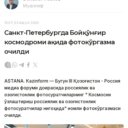
Муаллиф
15:07, 03 Август 2026
Санкт-Петербургда Бойқўнғир
космодроми ҳақида фотокўргазма
очилди
ASTANA. Кazinform — Бугун III Қозоғистон - Россия
медиа форуми доирасида россиялик ва
қозоғистонлик фотосуратчиларнинг " Космосни
ўзлаштириш россиялик ва қозоғистонлик
фотосуратчилар нигоҳида" номли фотокўргазмаси
очилди.