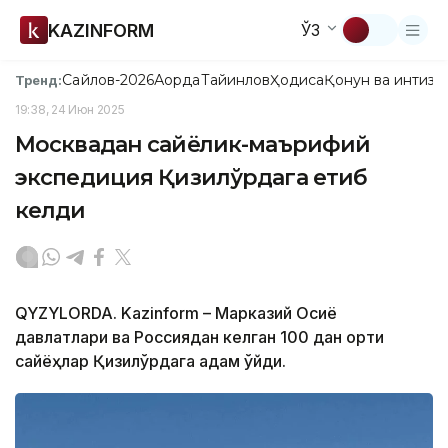
KAZINFORM
ЎЗ
Сайлов-2026
Ақорда
Тайинлов
Ҳодиса
Қонун ва интизо
Тренд:
19:38, 24 Июн 2025
Москвадан сайёҳлик-маърифий
экспедиция Қизилўрдага етиб
келди
QYZYLORDA. Kazinform – Марказий Осиё
давлатлари ва Россиядан келган 100 дан ортиқ
сайёҳлар Қизилўрдага қадам қўйди.