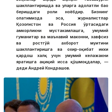
шакллантиришда ва уларга адолатли баҳо
беришдаги роли ноёбдир. Бизнинг
ҳолатимизда эса, журналистлар
Қозоғистон ва Россия ўртасидаги
ҳамкорликни мустаҳкамлашга, умумий
гуманитар ва маънавий маконни, хавфсиз
ва ростгўй ахборот муҳитини
шакллантиришга ва охир-оқибат икки
қардош халқ учун умумий келажакни
яратишга ҳақиқий ҳисса қўшмоқдалар, —
деди Андрей Кондрашов.