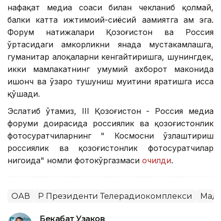
нафақат медиа соҳаси билан чекланиб қолмай,
балки катта ижтимоий-сиёсий аҳамиятга ҳам эга.
Форум натижалари Қозоғистон ва Россия
ўртасидаги ҳамкорликни янада мустаҳкамлашга,
гуманитар алоқаларни кенгайтиришга, шунингдек,
икки мамлакатнинг умумий ахборот маконида
ишонч ва ўзаро тушуниш муҳитини яратишга ҳисса
қўшади.
Эслатиб ўтамиз, III Қозоғистон - Россия медиа
форуми доирасида россиялик ва қозоғистонлик
фотосуратчиларнинг " Космосни ўзлаштириш
россиялик ва қозоғистонлик фотосуратчилар
нигоҳида" номли фотокўргазмаси
очилди
.
ОАВ
ҚР Президенти Телерадиокомплекси
Мад
Бекабат Узаков