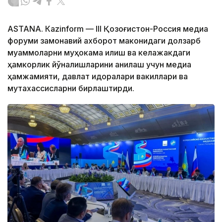
ASTANА. Кazinform — III Қозоғистон-Россия медиа
форуми замонавий ахборот маконидаги долзарб
муаммоларни муҳокама қилиш ва келажакдаги
ҳамкорлик йўналишларини аниқлаш учун медиа
ҳамжамияти, давлат идоралари вакиллари ва
мутахассисларни бирлаштирди.