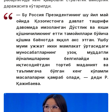
даражасига кўтарилди.
— Бу Россия Президентининг шу йил май
ойида Қозоғистонга давлат ташрифи
давомида имзоланган Дўстлик ва яхши
қўшничиликнинг етти тамойиллари бўйича
қўшма баёнотда яққол акс этган. Ушбу
муҳим ҳужжат икки мамлакат ўртасидаги
муносабатларнинг узоқ муддатли
йўналишларини белгилайди ва
иқтисодиётдан тортиб маданият ва
таълимгача бўлган кенг кўламли
масалаларни қамраб олади, — деди Р.
Қажибаева.