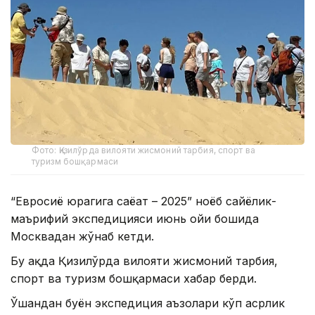
Фото: Қизилўрда вилояти жисмоний тарбия, спорт ва
туризм бошқармаси
“Евросиё юрагига саёҳат – 2025” ноёб сайёҳлик-
маърифий экспедицияси июнь ойи бошида
Москвадан жўнаб кетди.
Бу ҳақда Қизилўрда вилояти жисмоний тарбия,
спорт ва туризм бошқармаси хабар берди.
Ўшандан буён экспедиция аъзолари кўп асрлик