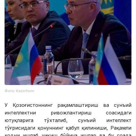
Фото: Kazinform
У Қозоғистоннинг рақамлаштириш ва сунъий
интеллектни ривожлантириш соҳасидаги
ютуқларига тўхталиб, сунъий интеллект
тўғрисидаги қонуннинг қабул қилиниши, Рақамли
кодни ишлаб чиқиш бўйича ишлар ва бу соҳада