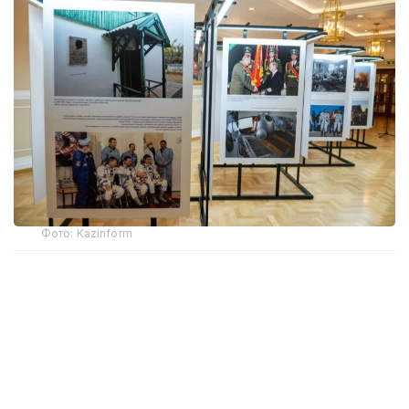
Фото: Kazinform
Фотокўргазма - Қозоғистон Президенти
Телерадиокомплекси ва ИТАР-ТАСС ахборот
агентлигининг қўшма лойиҳаси. Бойқўнғир
тарихини акс эттирувчи экспозицияда икки медиа
ташкилоти томонидан тақдим этилган ноёб
фотосуратлар мавжуд.