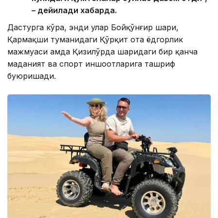
– дейилади хабарда.
Дастурга кўра, энди улар Бойқўнғир шаҳри,
Қармақши туманидаги Қўрқит ота ёдгорлик
мажмуаси ҳамда Қизилўрда шаҳридаги бир қанча
маданият ва спорт иншоотларига ташриф
буюришади.