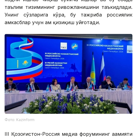
таълим тизимининг ривожланишини таъкидлади.
Унинг сўзларига кўра, бу тажриба россиялик
ҳамкасблар учун ҳам қизиқиш уйғотади.
Фото: Kazinform
III Қозоғистон-Россия медиа форумининг аҳамияти