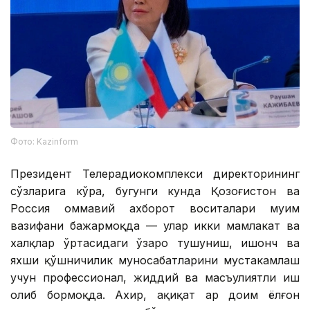
Фото: Kazinform
Президент Телерадиокомплекси директорининг
сўзларига кўра, бугунги кунда Қозоғистон ва
Россия оммавий ахборот воситалари муҳим
вазифани бажармоқда — улар икки мамлакат ва
халқлар ўртасидаги ўзаро тушуниш, ишонч ва
яхши қўшничилик муносабатларини мустаҳкамлаш
учун профессионал, жиддий ва масъулиятли иш
олиб бормоқда. Ахир, ҳақиқат ҳар доим ёлғон