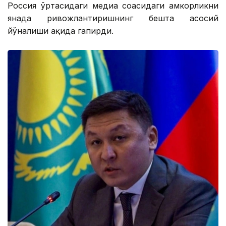
Россия ўртасидаги медиа соҳасидаги ҳамкорликни
янада ривожлантиришнинг бешта асосий
йўналиши ҳақида гапирди.