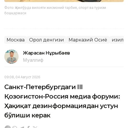
Фото: Қизилўрда вилояти жисмоний тарбия, спорт ва туризм
бошқармаси
Москва
Орол денгизи
Марказий Осиё
Қизилў
Жарасқан Нұрыбаев
Муаллиф
09:08, 04 Август 2026
Санкт-Петербургдаги III
Қозоғистон-Россия медиа форуми:
Ҳақиқат дезинформациядан устун
бўлиши керак