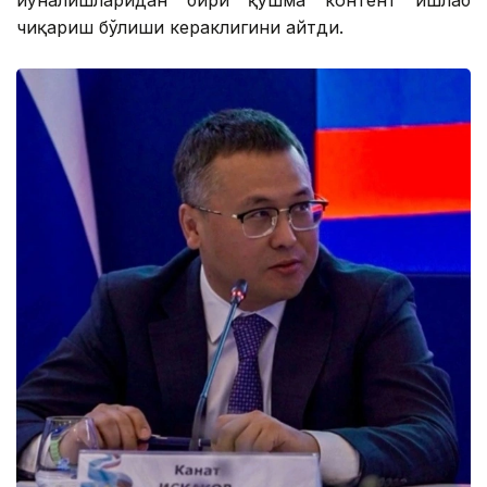
йўналишларидан бири қўшма контент ишлаб
чиқариш бўлиши кераклигини айтди.