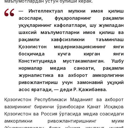
маълумотлардан устун бўлиши керак.
— Интеллектуал мулкни ҳимоя қилиш
асослари, фуқароларнинг рақамли
ҳуқуқларининг кафолатлари, шу жумладан
шахсий маълумотларни ҳимоя қилиш ва
рақамли хавфсизликни таъминлаш
Қозоғистон модернизациясининг янги
босқичида кучга кирган янги
Конституцияда мустаҳкамланган. Ушбу
нормалар медиа саноати, рақамли
журналистика ва ахборот ҳамкорлигини
ривожлантириш учун замонавий ҳуқуқий
асос яратади, — деди Р. Қажибаева.
Қозоғистон Республикаси Маданият ва ахборот
вазирининг биринчи ўринбосари Қанат Исқақов
Қозоғистон ва Россия ўртасида медиа соҳасидаги
ҳамкорликни ривожлантиришнинг муҳим