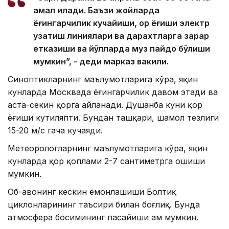
амал қилади. Баъзи жойларда
ёғингарчилик кучайиши, қор ёғиши электр
узатиш линиялари ва дарахтларга зарар
етказиши ва йўлларда муз пайдо бўлиши
мумкин”, - деди марказ вакили.
Синоптикларнинг маълумотларига кўра, яқин
кунларда Москвада ёғингарчилик давом этади ва
аста-секин қорга айланади. Душанба куни қор
ёғиши кутиляпти. Бундан ташқари, шамол тезлиги
15-20 м/с гача кучаяди.
Метеорологларнинг маълумотларига кўра, яқин
кунларда қор қоплами 2-7 сантиметрга ошиши
мумкин.
Об-ҳавонинг кескин ёмонлашиши Болтиқ
циклонларининг таъсири билан боғлиқ. Бунда
атмосфера босимининг пасайиши ҳам мумкин.