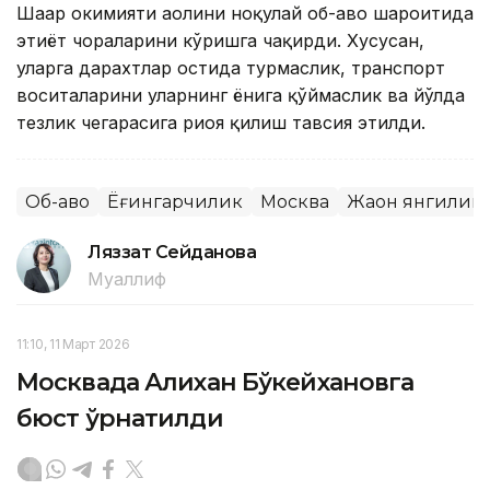
Шаҳар ҳокимияти аҳолини ноқулай об-ҳаво шароитида
эҳтиёт чораларини кўришга чақирди. Хусусан,
уларга дарахтлар остида турмаслик, транспорт
воситаларини уларнинг ёнига қўймаслик ва йўлда
тезлик чегарасига риоя қилиш тавсия этилди.
Об-ҳаво
Ёғингарчилик
Москва
Жаҳон янгилик
Ляззат Сейданова
Муаллиф
11:10, 11 Март 2026
Москвада Алихан Бўкейхановга
бюст ўрнатилди