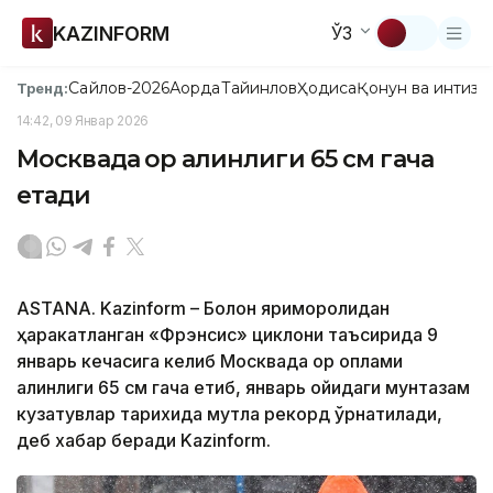
KAZINFORM
ЎЗ
Сайлов-2026
Ақорда
Тайинлов
Ҳодиса
Қонун ва интизо
Тренд:
14:42, 09 Январ 2026
Москвада қор қалинлиги 65 см гача
етади
ASTANA. Kazinform – Болқон яриморолидан
ҳаракатланган «Фрэнсис» циклони таъсирида 9
январь кечасига келиб Москвада қор қоплами
қалинлиги 65 см гача етиб, январь ойидаги мунтазам
кузатувлар тарихида мутлақ рекорд ўрнатилади,
деб хабар беради Kazinform.