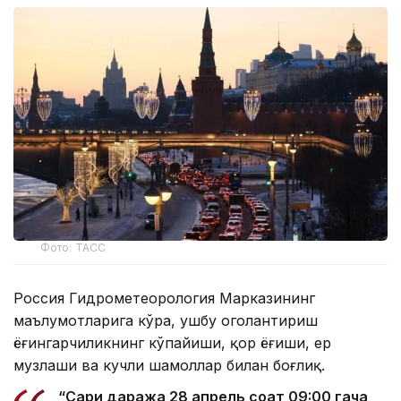
Фото: ТАСС
Россия Гидрометеорология Марказининг
маълумотларига кўра, ушбу огоҳлантириш
ёғингарчиликнинг кўпайиши, қор ёғиши, ер
музлаши ва кучли шамоллар билан боғлиқ.
“Сариқ даража 28 апрель соат 09:00 гача