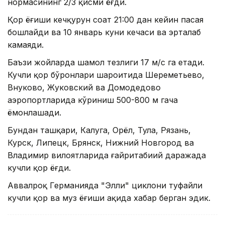
нормасининг 2/3 қисми ёғди.
Қор ёғиши кечқурун соат 21:00 дан кейин пасая
бошлайди ва 10 январь куни кечаси ва эрталаб
камаяди.
Баъзи жойларда шамол тезлиги 17 м/с га етади.
Кучли қор бўронлари шароитида Шереметьево,
Внуково, Жуковский ва Домодедово
аэропортларида кўриниш 500-800 м гача
ёмонлашади.
Бундан ташқари, Калуга, Орёл, Тула, Рязань,
Курск, Липецк, Брянск, Нижний Новгород ва
Владимир вилоятларида ғайритабиий даражада
кучли қор ёғди.
Аввалроқ Германияда "Элли" циклони туфайли
кучли қор ва муз ёғиши ҳақида хабар берган эдик.