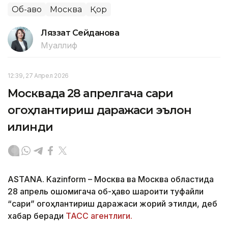
Об-ҳаво
Москва
Қор
Ляззат Сейданова
Муаллиф
12:39, 27 Апрел 2026
Москвада 28 апрелгача сариқ
огоҳлантириш даражаси эълон
қилинди
ASTANA. Kazinform – Москва ва Москва областида
28 апрель оқшомигача об-ҳаво шароити туфайли
“сариқ” огоҳлантириш даражаси жорий этилди, деб
хабар беради
ТАСС агентлиги.