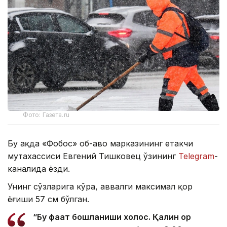
Фото: Газета.ru
Бу ҳақда «Фобос» об-ҳаво марказининг етакчи
мутахассиси Евгений Тишковец ўзининг
Telegram
-
каналида ёзди.
Унинг сўзларига кўра, аввалги максимал қор
ёғиши 57 см бўлган.
“Бу фақат бошланиши холос. Қалин қор