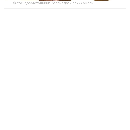
Фото: Қозоғистоннинг Россиядаги элчихонаси
– Бўкейхонов Россия империясининг
Давлат думаси ишида иштирок этиб,
қозоқлар ва бошқа тубжой халқларнинг
манфаатларини ҳимоя қилди. У кўп
миллатли бирлик ва тараққиётга ишонган ва
унинг мероси бугунги кунда
мамлакатларимиз ўртасидаги стратегик
шериклик тамойилларида акс этган, - деб
таъкидлади Қозоғистоннинг Россиядаги
элчиси Даурен Абаев.