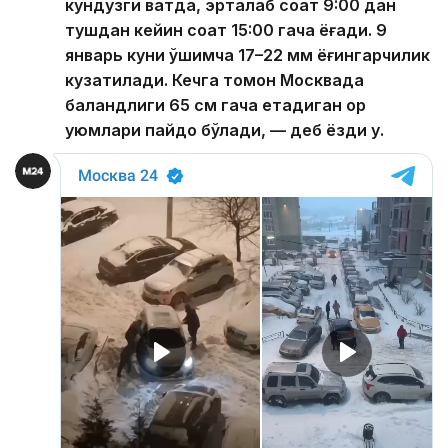
кундузги вақтда, эрталаб соат 9:00 дан
тушдан кейин соат 15:00 гача ёғади. 9
январь куни қўшимча 17–22 мм ёғингарчилик
кузатилади. Кечга томон Москвада
баландлиги 65 см гача етадиган қор
уюмлари пайдо бўлади, — деб ёзди у.