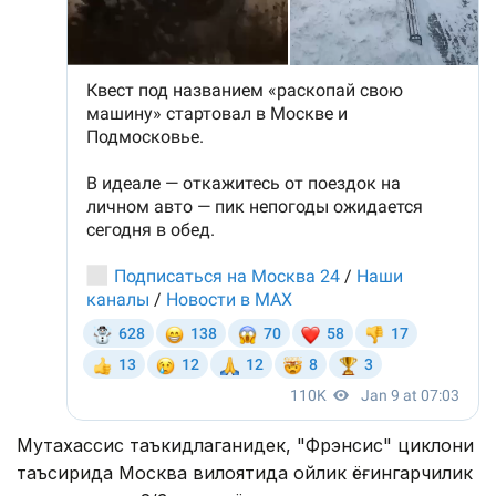
Мутахассис таъкидлаганидек, "Фрэнсис" циклони
таъсирида Москва вилоятида ойлик ёғингарчилик