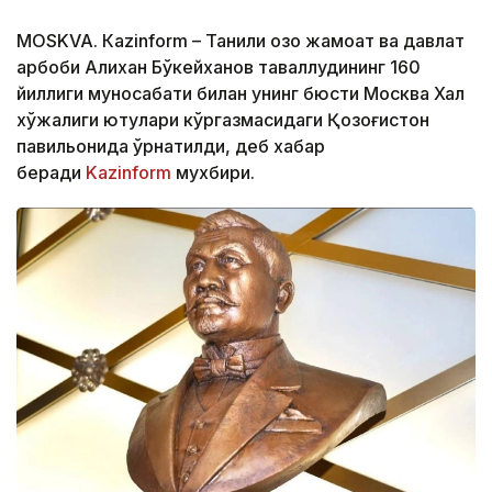
МОSKVA. Кazinform – Таниқли қозоқ жамоат ва давлат
арбоби Алихан Бўкейханов таваллудининг 160
йиллиги муносабати билан унинг бюсти Москва Халқ
хўжалиги ютуқлари кўргазмасидаги Қозоғистон
павильонида ўрнатилди, деб хабар
беради
Kazinform
мухбири.