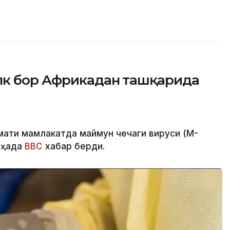
лк бор Африкадан ташқарида
мати мамлакатда маймун чечаги вируси (M-
 ҳақда
BBC
хабар берди.