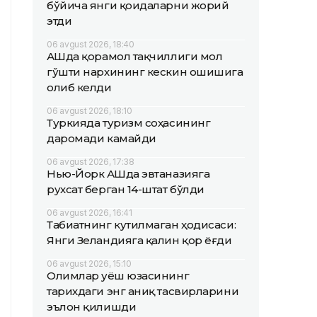
бўйича янги қоидаларни жорий
этди
06 avgust 2026, 18:40
АҚШда қорамол тақчиллиги мол
гўшти нархининг кескин ошишига
олиб келди
06 avgust 2026, 18:10
Туркияда туризм соҳасининг
даромади камайди
06 avgust 2026, 17:38
Нью-Йорк АҚШда эвтаназияга
рухсат берган 14-штат бўлди
06 avgust 2026, 16:41
Табиатнинг кутилмаган ҳодисаси:
Янги Зеландияга қалин қор ёғди
06 avgust 2026, 15:10
Олимлар Қуёш юзасининг
тарихдаги энг аниқ тасвирларини
эълон қилишди