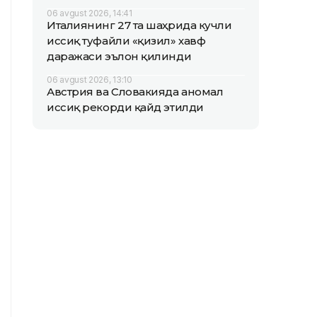
06 avgust 2026, 14:41
Италиянинг 27 та шаҳрида кучли
иссиқ туфайли «қизил» хавф
даражаси эълон қилинди
06 avgust 2026, 13:10
Австрия ва Словакияда аномал
иссиқ рекорди қайд этилди