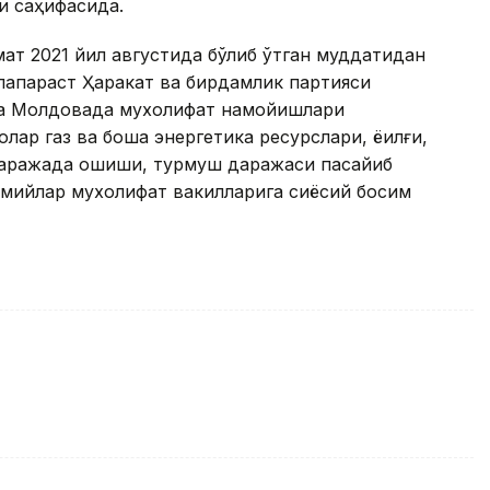
и саҳифасида.
ат 2021 йил августида бўлиб ўтган муддатидан
опапараст Ҳаракат ва бирдамлик партияси
да Молдовада мухолифат намойишлари
олар газ ва бошқа энергетика ресурслари, ёқилғи,
 даражада ошиши, турмуш даражаси пасайиб
смийлар мухолифат вакилларига сиёсий босим