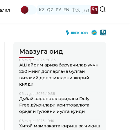
KZ
QZ
РУ
EN
中文
ق ز
ЎЗ
аҳлил
Мавзуга оид
06 avgust 2026, 20:36
АҚШ айрим ариза берувчилар учун
250 минг долларгача бўлган
визавий депозитларни жорий
қилди
06 avgust 2026, 19:38
Дубай аэропортларидаги Duty
Free дўконлари криптовалюта
орқали тўловни йўлга қўйди
06 avgust 2026, 19:10
Хитой мамлакатга кириш ва чиқиш