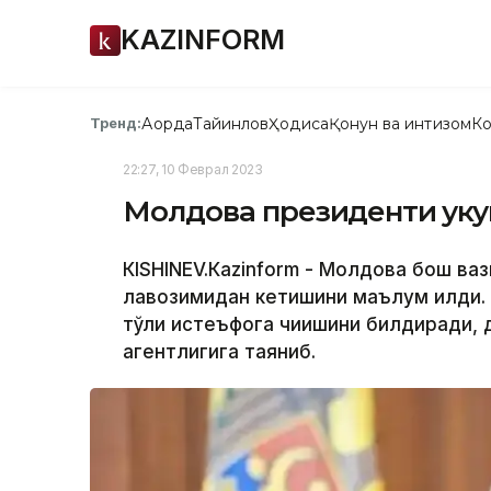
KAZINFORM
Ақорда
Тайинлов
Ҳодиса
Қонун ва интизом
Ко
Тренд:
22:27, 10 Феврал 2023
Молдова президенти ҳук
КISHINEV.Кazinform - Молдова бош ва
лавозимидан кетишини маълум қилди. 
тўлиқ истеъфога чиқишини билдиради,
агентлигига таяниб.