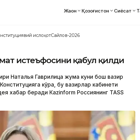
Жаҳон
Қозоғистон
Сиёсат
Т
нституциявий ислоҳот
Сайлов-2026
умат истеъфосини қабул қилди
зири Наталья Гаврилица жума куни бош вазир
Конституцияга кўра, бу вазирлар кабинети
 дея хабар беради Кazinform Россиянинг ТАSS