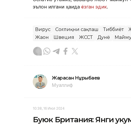
эълон қилгани ҳақида
ёзган эдик
.
Вирус
Соғлиқни сақлаш
Тиббиёт
Жаҳон
Швеция
ЖССТ
Дунё
Майму
Жарасқан Нұрыбаев
Муаллиф
10:38, 16 Июл 2024
Буюк Британия: Янги ҳуку