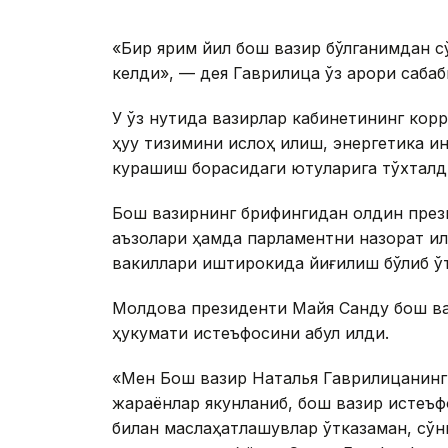
«Бир ярим йил бош вазир бўлганимдан сў
келди», — дея Гаврилица ўз қарори саба
У ўз нутқида вазирлар кабинетининг кор
ҳуқуқ тизимини ислоҳ қилиш, энергетика и
курашиш борасидаги ютуқларига тўхталд
Бош вазирнинг брифингидан олдин през
аъзолари ҳамда парламентни назорат қи
вакиллари иштирокида йиғилиш бўлиб ў
Молдова президенти Майя Санду бош ва
ҳукумати истеъфосини қабул қилди.
«Мен Бош вазир Наталья Гаврилицанинг
жараёнлар якунланиб, бош вазир истеъф
билан маслаҳатлашувлар ўтказаман, сўн