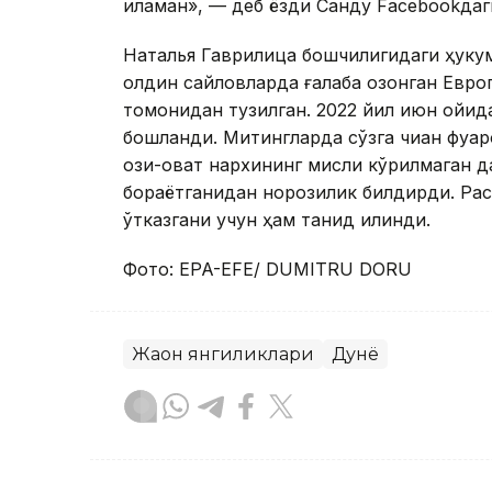
қиламан», — деб ёзди Санду Facebookдаг
Наталья Гаврилица бошчилигидаги ҳукум
олдин сайловларда ғалаба қозонган Евр
томонидан тузилган. 2022 йил июн ойи
бошланди. Митингларда сўзга чиққан фуқар
озиқ-овқат нархининг мисли кўрилмаган
бораётганидан норозилик билдирди. Ра
ўтказгани учун ҳам танқид қилинди.
Фото: EPA-EFE/ DUMITRU DORU
Жаҳон янгиликлари
Дунё