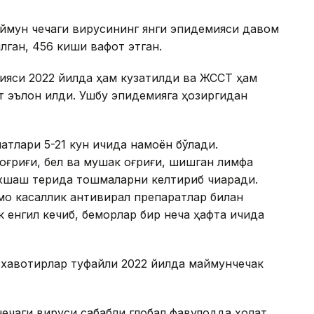
ймун чечаги вирусининг янги эпидемияси давом
илган, 456 киши вафот этган.
ияси 2022 йилда ҳам кузатилди ва ЖССТ ҳам
т эълон қилди. Ушбу эпидемияга ҳозиргидан
атлари 5-21 кун ичида намоён бўлади.
оғриғи, бел ва мушак оғриғи, шишган лимфа
 ўхшаш терида тошмаларни келтириб чиқаради.
мо касаллик антивирал препаратлар билан
 енгил кечиб, беморлар бир неча ҳафта ичида
қ хавотирлар туфайли 2022 йилда маймунчечак
ечаги вируси сабабли глобал фавқулодда ҳолат