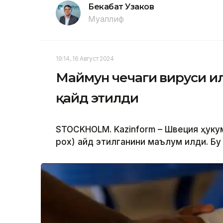
Бекабат Узаков
Муаллиф
19:14, 16 Август 2024
Маймун чечаги вируси и
қайд этилди
STOCKHOLM. Kazinform – Швеция ҳуку
pox) қайд этилганини маълум қилди. Бу