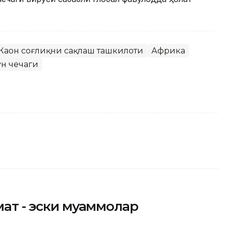
Жаҳон соғлиқни сақлаш ташкилоти
Африка
н чечаги
мат - эски муаммолар