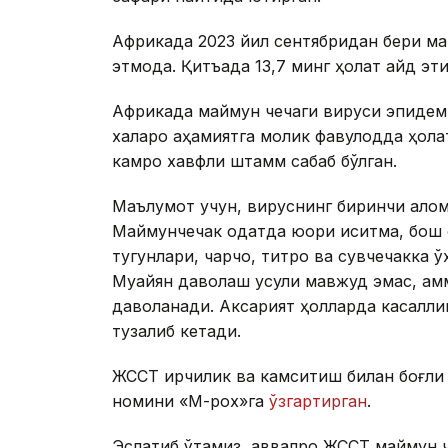
Африкада 2023 йил сентябридан бери ма
этмоқда. Қитъада 13,7 минг ҳолат қайд эт
Африкада маймун чечаги вируси эпидем
халқаро аҳамиятга молик фавқулодда ҳола
камроқ хавфли штамм сабаб бўлган.
Маълумот учун, вируснинг биринчи алом
Маймунчечак одатда юқори иситма, бош 
тугунлари, чарчоқ, титроқ ва сувчечакка
Муайян даволаш усули мавжуд эмас, ам
даволанади. Аксарият ҳолларда касаллик
тузалиб кетади.
ЖССТ ирқчилик ва камситиш билан боғли
номини «М-pox»га
ўзгартирган
.
Эслатиб ўтамиз, аввалроқ ЖССТ маймун ч