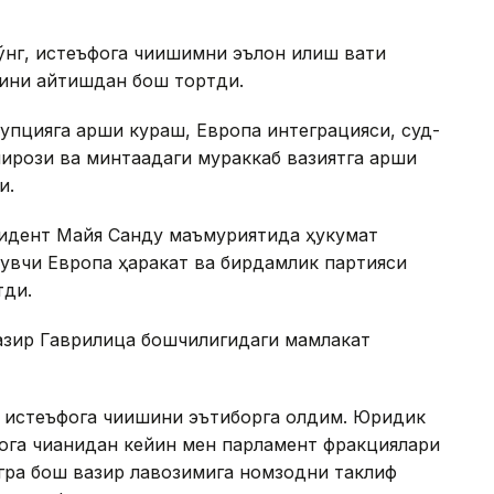
нг, истеъфога чиқишимни эълон қилиш вақти
бини айтишдан бош тортди.
рупцияга қарши кураш, Европа интеграцияси, суд-
нқирози ва минтақадаги мураккаб вазиятга қарши
и.
идент Майя Санду маъмуриятида ҳукумат
лувчи Европа ҳаракат ва бирдамлик партияси
тди.
зир Гаврилица бошчилигидаги мамлакат
 истеъфога чиқишини эътиборга олдим. Юридик
ога чиққанидан кейин мен парламент фракциялари
гра бош вазир лавозимига номзодни таклиф