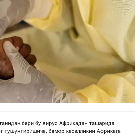
ганидан бери бу вирус Африкадан ташқарида
нг тушунтиришича, бемор касалликни Африкага