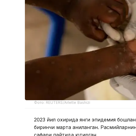
Фото: REUTERS/Arlette Bashizi
2023 йил охирида янги эпидемия бошлан
биринчи марта аниқланган. Расмийларни
сафари пайтида юқтирган.