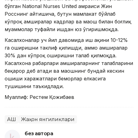
бўлган National Nurses United ҳамраиси Жин
Росснинг айтишича, бутун мамлакат бўйлаб
кўпроқ ҳамширалар кадрлар ва маош билан боғлиқ
муаммолар туфайли ишдан юз ўгиришмоқда.
Касалхоналар уч йил давомида иш ҳақини 10-12%
га оширишни таклиф қилишди, аммо ҳамширалар
30% дан кўпроқ оширишни талаб қилмоқда.
Касалхона раҳбарлари ҳамшираларнинг талабларини
беқарор деб атади ва маошнинг бундай кескин
ошиши харажатлари беморлар елкасига
тушишини таъкидлади.
Муаллиф: Рестем Қожибаев
АҚШ
Жаҳон янгиликлари
без автора