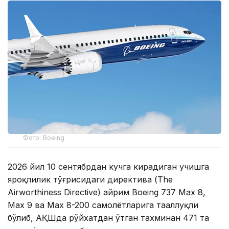
Фото: Boeing
2026 йил 10 сентябрдан кучга кирадиган учишга
яроқлилик тўғрисидаги директива (The
Airworthiness Directive) айрим Boeing 737 Max 8,
Max 9 ва Max 8-200 самолётларига тааллуқли
бўлиб, АҚШда рўйхатдан ўтган тахминан 471 та