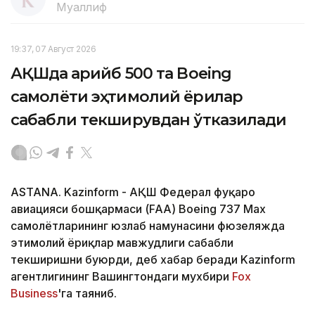
Муаллиф
19:37, 07 Август 2026
АҚШда қарийб 500 та Boeing
самолёти эҳтимолий ёриқлар
сабабли текширувдан ўтказилади
ASTANA. Kazinform - АҚШ Федерал фуқаро
авиацияси бошқармаси (FAA) Boeing 737 Max
самолётларининг юзлаб намунасини фюзеляжда
эҳтимолий ёриқлар мавжудлиги сабабли
текширишни буюрди, деб хабар беради Kazinform
агентлигининг Вашингтондаги мухбири
Fox
Business
'га таяниб.