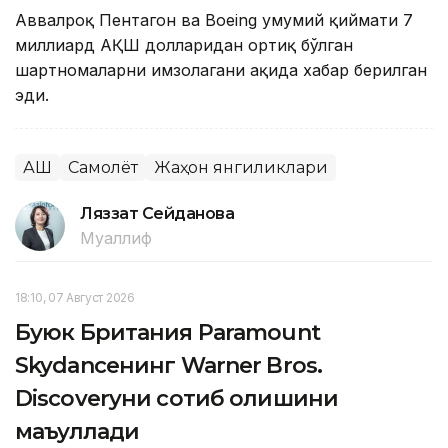
Аввалроқ Пентагон ва Boeing умумий қиймати 7
миллиард АҚШ долларидан ортиқ бўлган
шартномаларни имзолагани ҳақида хабар берилган
эди.
АҚШ
Самолёт
Жаҳон янгиликлари
Ляззат Сейданова
Муаллиф
18:10, 07 Август 2026
Буюк Британия Paramount
Skydanceнинг Warner Bros.
Discoveryни сотиб олишини
маъқуллади