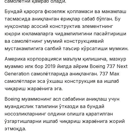
самолётни қамраб олади.
Бундай қарорга фюзеляж қопламаси ва маҳкамлаш
тасмасида аниқланган ёриқлар сабаб бўлган. Бу
нуқсонлар асосий конструктив элементнинг
юқори юкламаларга чидамлилигини пасайтириши
ва самолётнинг умумий конструкциявий
мустаҳкамлигига салбий таъсир кўрсатиши мумкин.
Америка корпорацияси маълум қилишича, мазкур
муаммо илк бор 2019 йилда айрим Boeing 737 Next
Generation самолётларида аниқланган. 737 Max
самолётлари эса ўхшаш конструкция ва ишлаб
чиқариш жараёнига эга.
Boeing муаммонинг асл сабабини аниқлаш учун
муҳандислик таҳлилини ўтказди ва бундай
носозликларнинг олдини олишга қаратилган
ўзгартишларни ишлаб чиқариш жараёнига жорий
этмоқда.