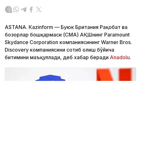
ASTANА. Кazinform — Буюк Британия Рақобат ва
бозорлар бошқармаси (CМА) АҚШнинг Paramount
Skydance Corporation компаниясининг Warner Bros.
Discovery компаниясини сотиб олиш бўйича
битимини маъқуллади, деб хабар беради
Аnadolu
.