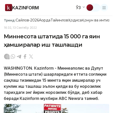
KAZINFORM
ЎЗ
Сайлов-2026
Ақорда
Тайинлов
Ҳодиса
Қонун ва интизо
Тренд:
16:32, 13 Сентябр 2022
Миннесота штатида 15 000 га яқин
ҳамширалар иш ташлашди
WASHINGTON. Кazinform - Миннеаполис ва Дулут
(Миннесота штати) шаҳарларидаги еттита соғлиқни
сақлаш тизимидан 15 мингга яқин ҳамширалар уч
кунлик иш ташлаш эълон қилди ва бу норозилик
тарихдаги энг йирик норозилик бўлди, деб хабар
беради Кazinform мухбири АBC Newsга таяниб.