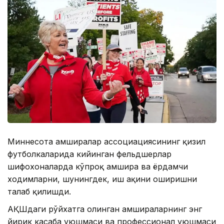
Миннесота ҳамширалар ассоциациясининг қизил
футболкаларида кийинган фельдшерлар
шифохоналарда кўпроқ ҳамшира ва ёрдамчи
ходимларни, шунингдек, иш ҳақини оширишни
талаб қилишди.
АҚШдаги рўйхатга олинган ҳамшираларнинг энг
йирик касаба уюшмаси ва профессионал уюшмаси