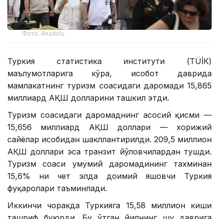
Фото: Anadolu
Туркия статистика институти (ТÜİК)
маълумотларига кўра, ҳисобот даврида
мамлакатнинг туризм соҳасидаги даромади 15,865
миллиард АҚШ долларини ташкил этди.
Туризм соҳасидаги даромаднинг асосий қисми —
15,656 миллиард АҚШ доллари — хорижий
сайёҳлар ҳисобидан шакллантирилди. 209,5 миллион
АҚШ доллари эса транзит йўловчилардан тушди.
Туризм соҳаси умумий даромадининг тахминан
15,6% ни чет элда доимий яшовчи Туркия
фуқаролари таъминлади.
Иккинчи чоракда Туркияга 15,58 миллион киши
ташриф буюрди. Бу ўтган йилнинг шу даврига