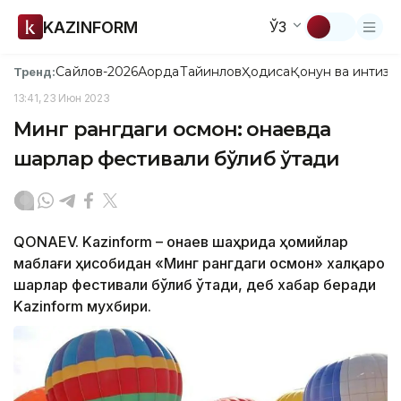
KAZINFORM
ЎЗ
Сайлов-2026
Ақорда
Тайинлов
Ҳодиса
Қонун ва интизо
Тренд:
13:41, 23 Июн 2023
Минг рангдаги осмон: Қонаевда
шарлар фестивали бўлиб ўтади
QONAEV. Kazinform – Қонаев шаҳрида ҳомийлар
маблағи ҳисобидан «Минг рангдаги осмон» халқаро
шарлар фестивали бўлиб ўтади, деб хабар беради
Kazinform мухбири.