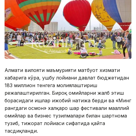
Алмати вилояти маъмурияти матбуот хизмати
хабарига кўра, ушбу лойиҳани давлат бюджетидан
183 миллион тенгега молиялаштириш
режалаштирилган. Бироқ ҳомийларни жалб этиш
борасидаги ишлар ижобий натижа берди ва «Минг
рангдаги осмон» халқаро шар фестивали маҳаллий
ҳомийлар ва бизнес тузилмалари билан шартнома
тузиб, тижорат лойиҳаси сифатида қайта
тасдиқланди.