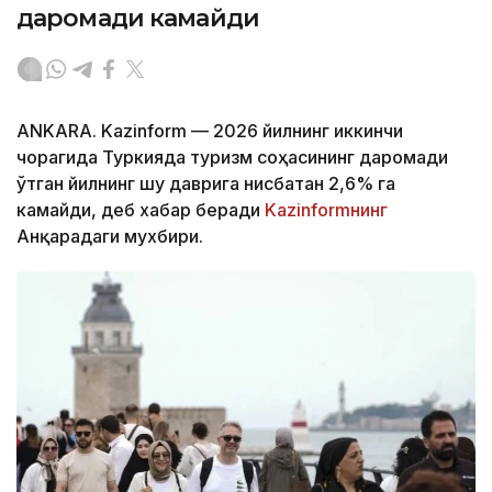
даромади камайди
ANKARA. Kazinform — 2026 йилнинг иккинчи
чорагида Туркияда туризм соҳасининг даромади
ўтган йилнинг шу даврига нисбатан 2,6% га
камайди, деб хабар беради
Kazinformнинг
Анқарадаги мухбири.