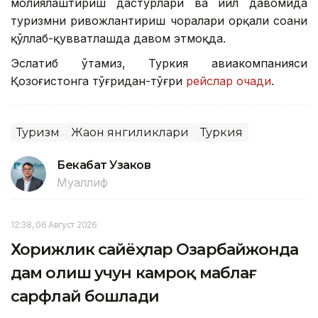
молиялаштириш дастурлари ва йил давомида
туризмни ривожлантириш чоралари орқали соҳани
қўллаб-қувватлашда давом этмоқда.
Эслатиб ўтамиз, Туркия авиакомпанияси
Қозоғистонга тўғридан-тўғри
рейслар очади
.
Туризм
Жаҳон янгиликлари
Туркия
Бекабат Узаков
Муаллиф
12:38, 06 Август 2026
Хорижлик сайёҳлар Озарбайжонда
дам олиш учун камроқ маблағ
сарфлай бошлади