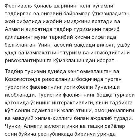
Фестиваль Қонаев шаҳрининг кенг кўламли
тадбирлар ва оилавий байрамлар ўтказиладиган
жой сифатида ижобий имиджини яратади ва
Алмати вилоятида тадбир туризмини тарғиб
қилишнинг муҳим таркибий қисми сифатида
белгиланган. Унинг асосий мақсади вилоят, ушбу
ҳудуд ва мамлакатнинг туризм ва иқтисодиётини
ривожлантиришга кўмаклашишдан иборат.
Тадбир туризми дунёда кенг оммалашган ва
Қозоғистонда ривожланиш босқичида турган
туристик фаолиятнинг истиқболли йўналиши
ҳисобланади. Туристик фаолиятнинг бошқа турлари
қаторида ўзининг интерактивлиги, яъни тадбирга
кўп сонли одамларни жалб этиши, эмоционаллиги
ва мавзуий хилма-хиллиги билан ажралиб туради.
Чунки, Алмати вилояти ички ва ташқи сайёҳлар
сони бўйича республикада биринчи ўринда