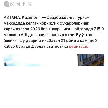
ASTANA. Kazinform — Озарбайжонга туризм
мақсадида келган хорижлик фуқароларнинг
харажатлари 2026 йил январь–июнь ойларида 715,9
миллион АҚШ долларини ташкил этди. Бу ўтган
йилнинг шу даврига нисбатан 21 фоизга кам, деб
хабар беради Давлат статистика
қўмитаси.