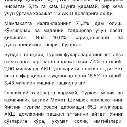
нисбатан 5,1% га кам. Шунга қарамай, бир кеча
учун ўртача харажат 113 АҚШ долларига ошди.
Мамлакатга келганларнинг 71,3% дам олиш,
кўнгилочар ва маданий тадбирлар учун саёҳат
қилишган. Яна 16,6% қариндошлари ва
дўстлариникига ташриф буюрган.
Бундан ташқари, Туркия фуқароларининг чет элга
саёҳатларга сарфлаган харажатлари 7,4% га ошиб,
2,96 миллиард АҚШ долларини ташкил этди. Чет
элга сафар қилган фуқаролар сони 16,5% га ошиб,
3,43 миллион кишини ташкил этди.
Геосиёсий хавфларга қарамай, Туркия молия ва
ғазначилик вазири Меҳмет Шимшек мамлакатнинг
йиллик туризм соҳаси даромади 65,2 миллиард
АҚШ долларини ташкил этганини айтди. Унинг
сўзларига кўра, ҳукумат солиқ имтиёзлари,