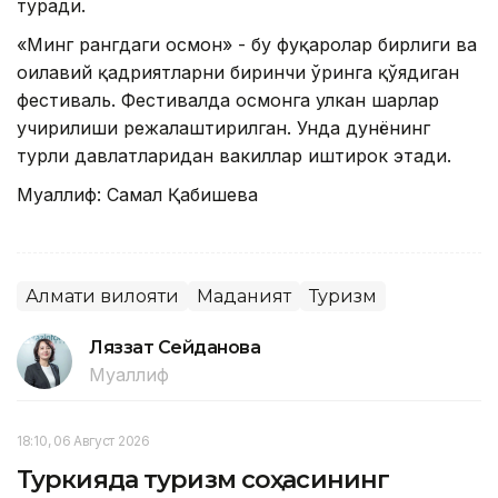
туради.
«Минг рангдаги осмон» - бу фуқаролар бирлиги ва
оилавий қадриятларни биринчи ўринга қўядиган
фестиваль. Фестивалда осмонга улкан шарлар
учирилиши режалаштирилган. Унда дунёнинг
турли давлатларидан вакиллар иштирок этади.
Муаллиф: Самал Қабишева
Алмати вилояти
Маданият
Туризм
Ляззат Сейданова
Муаллиф
18:10, 06 Август 2026
Туркияда туризм соҳасининг