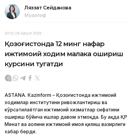
Ляззат Сейданова
Муаллиф
20:10, 06 Август 2026
Қозоғистонда 12 минг нафар
ижтимоий ходим малака ошириш
курсини тугатди
ASTANА. Кazinform – Қозоғистонда ижтимоий
ходимлар институтини ривожлантириш ва
кўрсатилаётган ижтимоий хизматлар сифатини
ошириш бўйича ишлар давом этмоқда. Бу ҳақда ҚР
Меҳнат ва аҳолини ижтимоий ҳимоя қилиш вазирлиги
хабар берди.