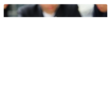
Фото: Меҳнат вазирлиги
Вазирлик маълумотларига кўра, ижтимоий
ходимлар кекса ёшдагилар, ногиронлар, болали
оилалар ва ёрдамга муҳтож бошқа фуқароларга
кундалик ёрдам кўрсатадилар. Шу муносабат
билан вазирлик уларни ўқитиш ва касбий