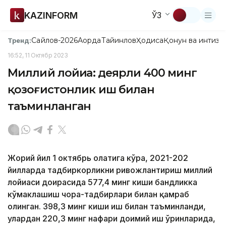
KAZINFORM
ЎЗ
Сайлов-2026
Ақорда
Тайинлов
Ҳодиса
Қонун ва интизо
Тренд:
16:52, 11 Октябр 2023
Миллий лойиҳа: деярли 400 минг
қозоғистонлик иш билан
таъминланган
Жорий йил 1 октябрь ҳолатига кўра, 2021-202
йилларда тадбиркорликни ривожлантириш миллий
лойиҳаси доирасида 577,4 минг киши бандликка
кўмаклашиш чора-тадбирлари билан қамраб
олинган. 398,3 минг киши иш билан таъминланди,
улардан 220,3 минг нафари доимий иш ўринларида,