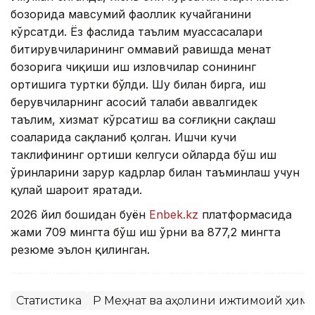
бозорида мавсумий фаоллик кучайганини
кўрсатди. Ёз фаслида таълим муассасалари
битирувчиларининг оммавий равишда меҳнат
бозорига чиқиши иш изловчилар сонининг
ортишига туртки бўлди. Шу билан бирга, иш
берувчиларнинг асосий талаби аввалгидек
таълим, хизмат кўрсатиш ва соғлиқни сақлаш
соҳаларида сақланиб қолган. Ишчи кучи
таклифининг ортиши келгуси ойларда бўш иш
ўринларини зарур кадрлар билан таъминлаш учун
қулай шароит яратади.
2026 йил бошидан буён
Enbek.kz
платформасида
жами 709 мингта бўш иш ўрни ва 877,2 мингта
резюме эълон қилинган.
Статистика
ҚР Меҳнат ва аҳолини ижтимоий ҳим