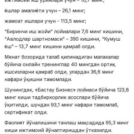
ёшлар амалиёти учун – 26,1 минг;
жамоат ишлари учун - 113,5 минг;
“Биринчи иш жойи” лойиҳалари 7,6 минг кишини,
“Авлодлар шартномаси” – 390 кишини, “Кумуш
ёш” – 13,7 минг кишини қамраб олди.
Меҳнат бозорида талаб қилинадиган малакалар
бўйича онлайн тренинглар 40 мингдан ортиқ
ишсизларни қамраб олди, улардан 36,6 минг
нафари ўқишни тамомлади.
Шунингдек, «Бастау Бизнес» лойиҳаси бўйича 123,8
минг киши тадбиркорлик асослари бўйича
ўқитилди, шундан 93,1 минг нафари тамомлаб,
сертификат олди.
Фаолият йўналишини танлаш мақсадида 95,3 минг
киши ижтимоий йўналтиришдан ўтказилди.