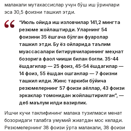
малакали мутахассислар учун бўш иш ўринлари
эса 30,5 фоизни ташкил этди.
“Июль ойида иш изловчилар 141,2 мингта
резюме жойлаштирди. Уларнинг 54
фоизини 35 ёшгача бўлган фуқаролар
ташкил этди. Бу ёз ойларида таълим
муассасалари битирувчиларининг меҳнат
бозорига фаол чиқиши билан боғлиқ. 35-44
ёшдагилар — 25 фоиз, 45-54 ёшдагилар —
14 фоиз, 55 ёшдан ошганлар — 7 фоизни
ташкил қилди. Жинс таркиби бўйича
резюмелернинг 57 фоизи аёллар, 43 фоизи
эркаклар томонидан жойлаштирилган”, —
деб маълум қилди вазирлик.
Ишчи кучи таклифининг малака тузилмаси меҳнат
бозоридаги талабга умумий жиҳатдан мос келади.
Резюмелернинг 38 фоизи ўрта малакали, 38 фоизи