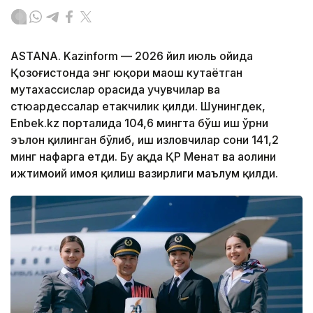
ASTANA. Kazinform — 2026 йил июль ойида
Қозоғистонда энг юқори маош кутаётган
мутахассислар орасида учувчилар ва
стюардессалар етакчилик қилди. Шунингдек,
Enbek.kz порталида 104,6 мингта бўш иш ўрни
эълон қилинган бўлиб, иш изловчилар сони 141,2
минг нафарга етди. Бу ҳақда ҚР Меҳнат ва аҳолини
ижтимоий ҳимоя қилиш вазирлиги маълум қилди.