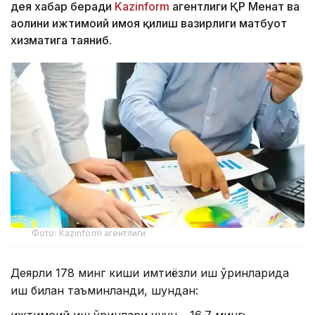
дея хабар беради
Kazinform
агентлиги ҚР Меҳнат ва
аҳолини ижтимоий ҳимоя қилиш вазирлиги матбуот
хизматига таяниб.
Фото: Kazinform агентлиги
Деярли 178 минг киши имтиёзли иш ўринларида
иш билан таъминланди, шундан:
ижтимоий иш ўринлари учун – 16,7 минг;