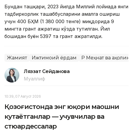
Бундан ташқари, 2023 йилда Миллий лойиҳада янги
тадбиркорлик ташаббусларини амалга ошириш
учун 400 БҲМ (1 380 000 тенге) миқдорида 9
мингта грант ажратиш кўзда тутилган. Йил
бошидан буён 5397 та грант ажратилди.
Жамият
Ижтимоий ёрдам
ҚР Меҳнат ва аҳоли
Ляззат Сейданова
Муаллиф
10:39, 07 Август 2026
Қозоғистонда энг юқори маошни
кутаётганлар — учувчилар ва
стюардессалар