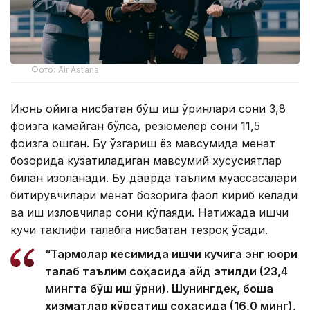
Фото: Air Astana
Июнь ойига нисбатан бўш иш ўринлари сони 3,8
фоизга камайган бўлса, резюмелер сони 11,5
фоизга ошган. Бу ўзгариш ёз мавсумида меҳнат
бозорида кузатиладиган мавсумий хусусиятлар
билан изоҳланади. Бу даврда таълим муассасалари
битирувчилари меҳнат бозорига фаол кириб келади
ва иш изловчилар сони кўпаяди. Натижада ишчи
кучи таклифи талабга нисбатан тезроқ ўсади.
“Тармоқлар кесимида ишчи кучига энг юқори
талаб таълим соҳасида қайд этилди (23,4
мингта бўш иш ўрни). Шунингдек, бошқа
хизматлар кўрсатиш соҳасида (16,0 минг),