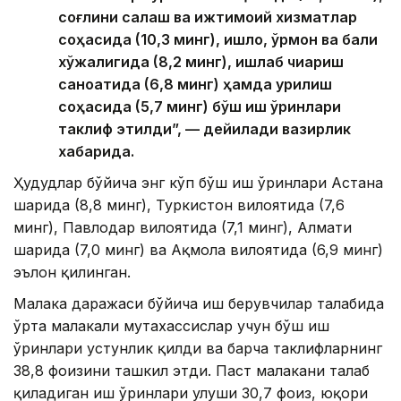
соғлиқни сақлаш ва ижтимоий хизматлар
соҳасида (10,3 минг), қишлоқ, ўрмон ва балиқ
хўжалигида (8,2 минг), ишлаб чиқариш
саноатида (6,8 минг) ҳамда қурилиш
соҳасида (5,7 минг) бўш иш ўринлари
таклиф этилди”, — дейилади вазирлик
хабарида.
Ҳудудлар бўйича энг кўп бўш иш ўринлари Астана
шаҳрида (8,8 минг), Туркистон вилоятида (7,6
минг), Павлодар вилоятида (7,1 минг), Алмати
шаҳрида (7,0 минг) ва Ақмола вилоятида (6,9 минг)
эълон қилинган.
Малака даражаси бўйича иш берувчилар талабида
ўрта малакали мутахассислар учун бўш иш
ўринлари устунлик қилди ва барча таклифларнинг
38,8 фоизини ташкил этди. Паст малакани талаб
қиладиган иш ўринлари улуши 30,7 фоиз, юқори