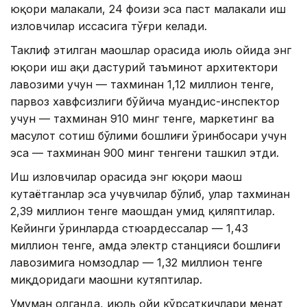
юқори малакали, 24 фоизи эса паст малакали иш
изловчилар ҳиссасига тўғри келади.
Таклиф этилган маошлар орасида июль ойида энг
юқори иш ҳақи дастурий таъминот архитектори
лавозими учун — тахминан 1,12 миллион тенге,
парвоз хавфсизлиги бўйича муҳандис-инспектор
учун — тахминан 910 минг тенге, маркетинг ва
маҳсулот сотиш бўлими бошлиғи ўринбосари учун
эса — тахминан 900 минг тенгени ташкил этди.
Иш изловчилар орасида энг юқори маош
кутаётганлар эса учувчилар бўлиб, улар тахминан
2,39 миллион тенге маошдан умид қиляптилар.
Кейинги ўринларда стюардессалар — 1,43
миллион тенге, ҳамда электр станцияси бошлиғи
лавозимига номзодлар — 1,32 миллион тенге
миқдоридаги маошни кутяптилар.
Умуман олганда, июль ойи кўрсаткичлари меҳнат