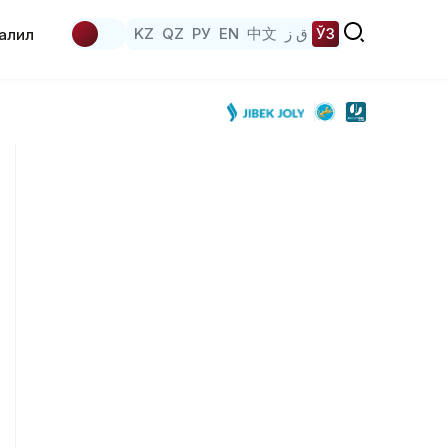
KZ
QZ
РУ
EN
中文
ق ز
ЎЗ
аҳлил