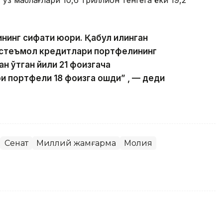
инг сифати юқори. Қабул қилинган
истеъмол кредитлари портфелининг
ан ўтган йили 21 фоизгача
и портфели 18 фоизга ошди” , — деди
Сенат
Миллий жамғарма
Молия