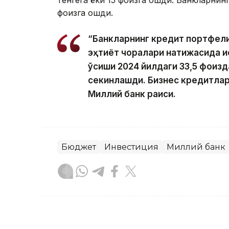
фоизга ошди.
“Банкларнинг кредит портфелин
эҳтиёт чоралари натижасида 
ўсиши 2024 йилдаги 33,5 фоизд
секинлашди. Бизнес кредитлар
Миллий банк раиси.
Бюджет
Инвестиция
Миллий банк
Ляззат Сейданова