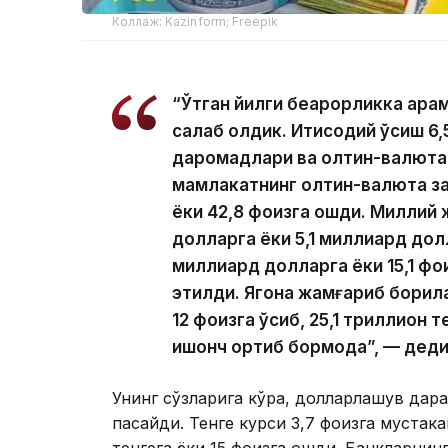
Коллаж: Kazinform; Freepik
“Ўтган йилги беқарорликка қара
сақлаб қолдик. Иқтисодий ўсиш 
даромадлари ва олтин-валюта
мамлакатнинг олтин-валюта з
ёки 42,8 фоизга ошди. Миллий
долларга ёки 5,1 миллиард дол
миллиард долларга ёки 15,1 фо
этилди. Ягона жамғариб борил
12 фоизга ўсиб, 25,1 триллион 
ишонч ортиб бормоқда”, — дед
Унинг сўзларига кўра, долларлашув дара
пасайди. Тенге курси 3,7 фоизга мустаҳ
тенгега ёки 15 фоизга ошди. Банкларнинг