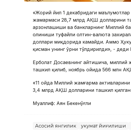
«Жорий йил 1 декабридаги маълумотлар
жамҳармаси 28,7 млрд АҚШ долларини т
арзонлашиши ва банкларнинг Миллий бан
олиниши туфайли олтин-валюта захирал
доллари миқдорида камайди. Аммо Ҳуку
қисман унинг ўрни тўлдирилди», - деди 
Ерболат Досаевнинг айтишича, миллий 
ташкил қилиб, ноябрь ойида 566 млн АҚ
«11 ойда Миллий жамғарма активларини
3,4 млрд АҚШ долларини ташкил қилгани
Муаллиф: Аян Бекенўғли
Асосий янгилик
Ҳукумат йиғилиши