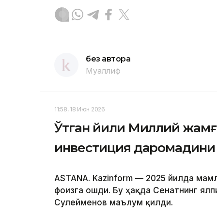
без автора
Муаллиф
11:58, 18 Июн 2026
Ўтган йили Миллий жам
инвестиция даромадини
ASTANA. Kazinform — 2025 йилда мам
фоизга ошди. Бу ҳақда Сенатнинг ял
Сулейменов маълум қилди.