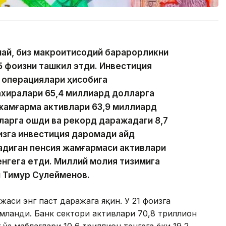
май, биз макроиқтисодий барқарорликни
6,5 фоизни ташкил этди. Инвестиция
 операциялари ҳисобига
ахиралари 65,4 миллиард долларга
 жамғарма активлари 63,9 миллиард
ларга ошди ва рекорд даражадаги 8,7
изга инвестиция даромади қайд
адиган пенсия жамғармаси активлари
тенгега етди. Миллий молия тизимига
и Тимур Сулейменов.
жаси энг паст даражага яқин. У 21 фоизга
камланди. Банк сектори активлари 70,8 триллион
 ўз маблағлари 10,6 триллион тенгега ёки 19,2