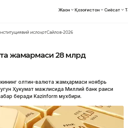
Жаҳон
Қозоғистон
Сиёсат
Т
нституциявий ислоҳот
Сайлов-2026
та жамҳармаси 28 млрд
анкининг олтин-валюта жамҳармаси ноябрь
 бугун Ҳукумат мажлисида Миллий банк раиси
абар беради Kazinform мухбири.