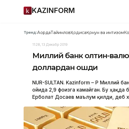
KAZINFORM
Ақорда
Тайинлов
Ҳодиса
Қонун ва интизом
Ко
Тренд:
11:28, 13 Декабр 2019
Миллий банк олтин-валю
доллардан ошди
NUR-SULTAN. Kazinform – ҚР Миллий б
ойида 2,9 фоизга камайган. Бу ҳақда
Ерболат Досаев маълум қилди, деб х