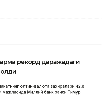
ғарма рекорд даражадаги
 олди
лакатнинг олтин-валюта захиралари 42,8
пи мажлисида Миллий банк раиси Тимур