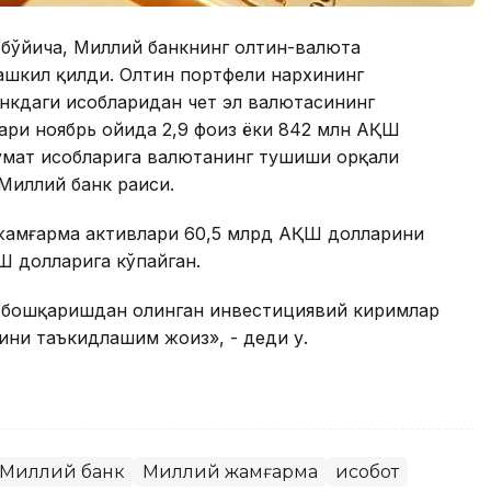
 бўйича, Миллий банкнинг олтин-валюта
ашкил қилди. Олтин портфели нархининг
кдаги ҳисобларидан чет эл валютасининг
ари ноябрь ойида 2,9 фоиз ёки 842 млн АҚШ
мат ҳисобларига валютанинг тушиши орқали
Миллий банк раиси.
жамғарма активлари 60,5 млрд АҚШ долларини
Ш долларига кўпайган.
 бошқаришдан олинган инвестициявий киримлар
ни таъкидлашим жоиз», - деди у.
Миллий банк
Миллий жамғарма
Ҳисобот