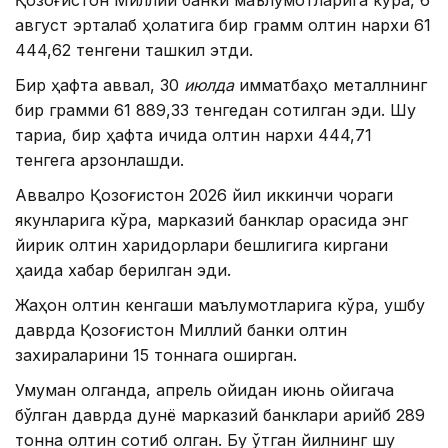
август эрталаб ҳолатига бир грамм олтин нархи 61
444,62 тенгени ташкил этди.
Бир ҳафта аввал, 30
июлда
қимматбаҳо металлнинг
бир грамми 61 889,33 тенгедан сотилган эди. Шу
тариқа, бир ҳафта ичида олтин нархи 444,71
тенгега арзонлашди.
Аввалроқ Қозоғистон 2026 йил иккинчи чораги
якунларига кўра, марказий банклар орасида энг
йирик олтин харидорлари бешлигига киргани
ҳақида хабар берилган эди.
Жаҳон олтин кенгаши маълумотларига кўра, ушбу
даврда Қозоғистон Миллий банки олтин
захираларини 15 тоннага оширган.
Умуман олганда, апрель ойидан июнь ойигача
бўлган даврда дунё марказий банклари қарийб 289
тонна олтин сотиб олган. Бу ўтган йилнинг шу