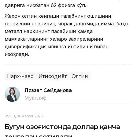
даврига нисбатан 62 фоизга кўп.
Жаҳон олтин кенгаши талабнинг ошишини
геосиёсий ноаниқлик, чорак давомида қимматбаҳо
металл нархининг пасайиши ҳамда
мамлакатларнинг халқаро захираларини
диверсификация қилишга интилиши билан
изоҳлади.
Нарх-наво
Иқтисодиёт
Олтин
Ляззат Сейданова
Муаллиф
09:38, 06 Август 2026
Бугун Қозоғистонда доллар қанча
тенгедан сотилади