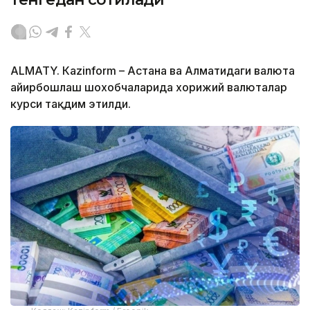
ALMATY. Кazinform – Астана ва Алматидаги валюта
айирбошлаш шохобчаларида хорижий валюталар
курси тақдим этилди.