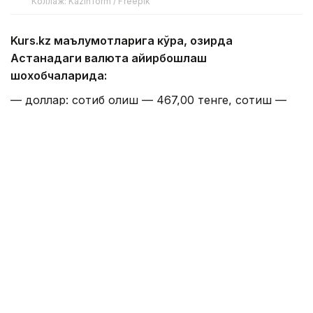
Коллаж: Kazinform / Freepik
Kurs.kz маълумотларига кўра, ҳозирда
Астанадаги валюта айирбошлаш
шохобчаларида:
— доллар: сотиб олиш — 467,00 тенге, сотиш —
474,00 тенге;
— евро: сотиб олиш — 534,00 тенге, сотиш —
544,00 тенге;
— рубль: сотиб олиш — 5,55 тенге, сотиш — 5,75
тенге;
— юань: сотиб олиш — 68,83 тенге, сотиш — 73,06
тенге.
Алматидаги валюта айирбошлаш
шохобчаларида:
— доллар: сотиб олиш — 468,86 тенге, сотиш —