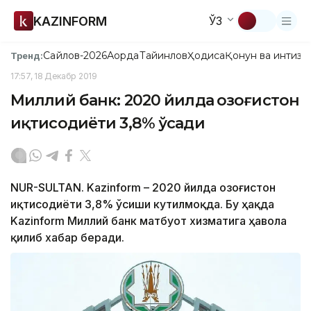
KAZINFORM
ЎЗ
Сайлов-2026
Ақорда
Тайинлов
Ҳодиса
Қонун ва интизо
Тренд:
17:57, 18 Декабр 2019
Миллий банк: 2020 йилда Қозоғистон
иқтисодиёти 3,8% ўсади
NUR-SULTAN. Kazinform – 2020 йилда Қозоғистон
иқтисодиёти 3,8% ўсиши кутилмоқда. Бу ҳақда
Kazinform Миллий банк матбуот хизматига ҳавола
қилиб хабар беради.