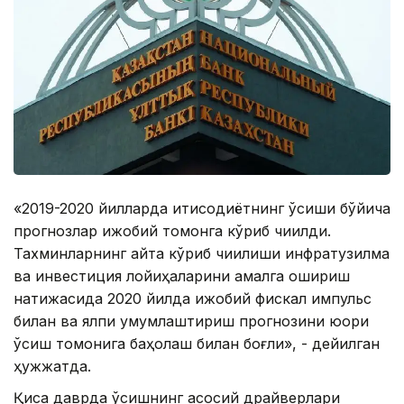
«2019-2020 йилларда иқтисодиётнинг ўсиши бўйича
прогнозлар ижобий томонга кўриб чиқилди.
Тахминларнинг қайта кўриб чиқилиши инфратузилма
ва инвестиция лойиҳаларини амалга ошириш
натижасида 2020 йилда ижобий фискал импульс
билан ва ялпи умумлаштириш прогнозини юқори
ўсиш томонига баҳолаш билан боғлиқ», - дейилган
ҳужжатда.
Қисқа даврда ўсишнинг асосий драйверлари