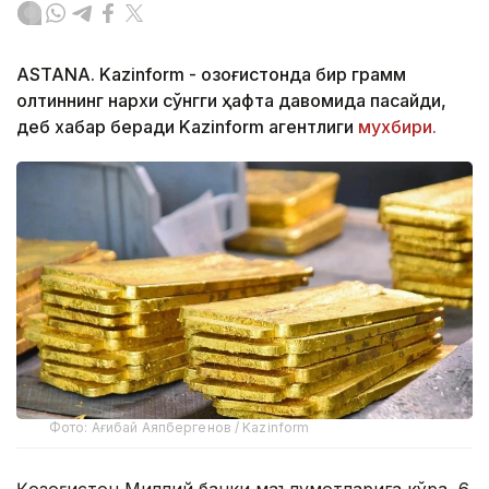
ASTANA. Kazinform - Қозоғистонда бир грамм
олтиннинг нархи сўнгги ҳафта давомида пасайди,
деб хабар беради Kazinform агентлиги
мухбири.
Фото: Ағибай Аяпбергенов / Kazinform
Қозоғистон Миллий банки маълумотларига кўра, 6