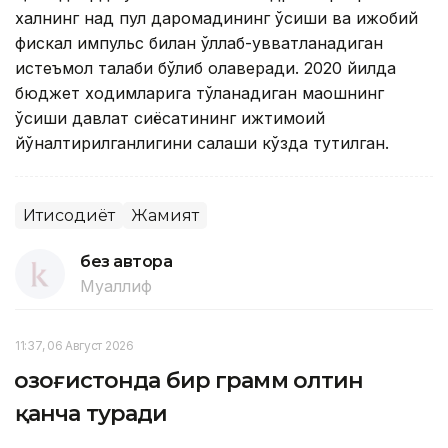
халқнинг нақд пул даромадининг ўсиши ва ижобий
фискал импульс билан қўллаб-қувватланадиган
истеъмол талаби бўлиб қолаверади. 2020 йилда
бюджет ходимларига тўланадиган маошнинг
ўсиши давлат сиёсатининг ижтимоий
йўналтирилганлигини сақлаши кўзда тутилган.
Иқтисодиёт
Жамият
без автора
Муаллиф
11:37, 06 Август 2026
Қозоғистонда бир грамм олтин
қанча туради