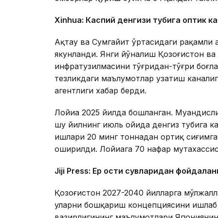
Xinhuа: Каспий денгизи тубига оптик к
Ақтау ва Сумгайит ўртасидаги рақамли 
якунланди. Янги йўналиш Қозоғистон в
инфратузилмасини тўғридан-тўғри боғл
тезликдаги маълумотлар узатиш каналиг
агентлиги хабар берди.
Лойиҳа 2025 йилда бошланган. Муҳандисл
шу йилнинг июль ойида денгиз тубига 
ишлари 20 минг тоннадан ортиқ сиғимга
оширилди. Лойиҳага 70 нафар мутахасси
Jiji Press: Ер ости сувларидан фойдала
Қозоғистон 2027-2040 йилларга мўлжалл
уларни бошқариш концепциясини ишлаб 
вазирлигининг маълумотлари Японияни