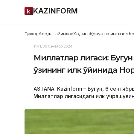
KAZINFORM
Ақорда
Тайинлов
Ҳодиса
Қонун ва интизом
Ко
Тренд:
11:41, 06 Сентябр 2024
Миллатлар лигаси: Бугун
ўзининг илк ўйинида Но
ASTANA. Kazinform – Бугун, 6 сентябр
Миллатлар лигасидаги илк учрашувин