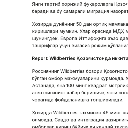
Янги тартиб хорижий фуқароларга Қозо
беради ва бу самарали миграция назора
Ҳозирда дунёнинг 50 дан ортиқ мамлака
киришлари мумкин. Улар орасида МДҲ м
шунингдек, Европа Иттифоқига аъзо дав
ташрифлар учун визасиз режим қўллани
Report: Wildberries Қозоғистонда иккит
Россиянинг Wildberries бозори Қозоғис
бўлган омбор мажмуаларини қурмоқда. 
Астанада, яна 100 минг квадрат метрл
агентлигининг хабар беришича, янги ло
чорагида фойдаланишга топширилади.
Ҳозирда Wildberries тахминан 46 минг 
олмоқда. Савдо ва интеграция вазирлиги
омборлар қуриш бўйича ҳеч қандай такли