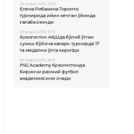
06 avgust 2026, 12:10
Елена Рибакина Торонто
турнирида қийин кечган ўйинда
ғалаба қозонди
05 avgust 2026, 19:15
Қозоғистон АҚШда бўлиб ўтган
сузиш бўйича халқаро турнирда 17
та медални қўлга киритди
05 avgust 2026, 16:15
PSG Academy Қозоғистонда
биринчи расмий футбол
академиясини очади