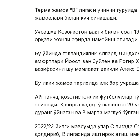
Терма жамоа “В” лигаси учинчи гуруҳида
жамоалари билан куч синашади.
Учрашув Қозоғистон вақти билан соат 1
орқали жонли эфирда намойиш этилади.
Бу ўйинда голландиялик Аллард Линдхоу
ҳамюртлари Йоост ван Зуйлен ва Рогир 
вазифасини шу мамлакат вакили Алекс 
Бу икки жамоа тарихида илк бор учраша
Айтганча, қозоғистонлик футболчилар т
этишади. Ҳозирга қадар ўтказилган 20 у
дуранг ўйнаган ва 8 марта мағлуб бўлган
2022/23 йилги мавсумда улар C лигада 
қолдириб, В лигасида иштирок этиш имк