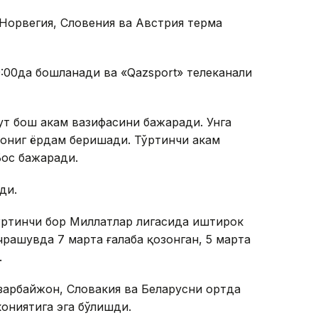
 Норвегия, Словения ва Австрия терма
9:00да бошланади ва «Qazsport» телеканали
т бош ҳакам вазифасини бажаради. Унга
Хониг ёрдам беришади. Тўртинчи ҳакам
Бос бажаради.
ди.
ўртинчи бор Миллатлар лигасида иштирок
чрашувда 7 марта ғалаба қозонган, 5 марта
.
Озарбайжон, Словакия ва Беларусни ортда
ониятига эга бўлишди.