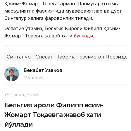
Қасим-Жомарт Тоқаев Тарман Шанмугаратнамга
масъулиятли фаолиятида муваффақиятлар ва дўст
Сингапур халқига фаровонлик тилади.
Эслатиб ўтамиз, Бельгия Қироли Филипп Қасим-
Жомарт Тоқаевга жавоб хати
йўллади
.
Сингапур
Сиёсат
Табрик
Қозоғистон Президе
Бекабат Узаков
Муаллиф
17:12, 08 Август 2026
Бельгия Қироли Филипп Қасим-
Жомарт Тоқаевга жавоб хати
йўллади