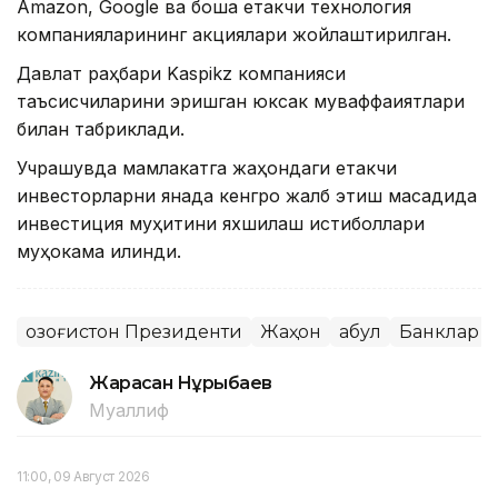
Amazon, Google ва бошқа етакчи технология
компанияларининг акциялари жойлаштирилган.
Давлат раҳбари Kaspikz компанияси
таъсисчиларини эришган юксак муваффақиятлари
билан табриклади.
Учрашувда мамлакатга жаҳондаги етакчи
инвесторларни янада кенгроқ жалб этиш мақсадида
инвестиция муҳитини яхшилаш истиқболлари
муҳокама қилинди.
Қозоғистон Президенти
Жаҳон
Қабул
Банклар
Жарасқан Нұрыбаев
Муаллиф
11:00, 09 Август 2026