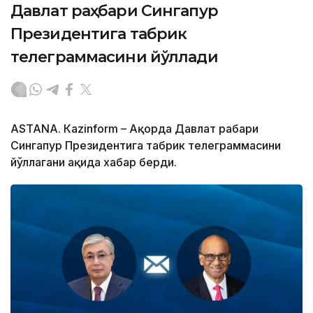
Давлат раҳбари Сингапур
Президентига табрик
телеграммасини йўллади
ASTANА. Кazinform – Ақорда Давлат раҳбари
Сингапур Президентига табрик телеграммасини
йўллагани ҳақида хабар берди.