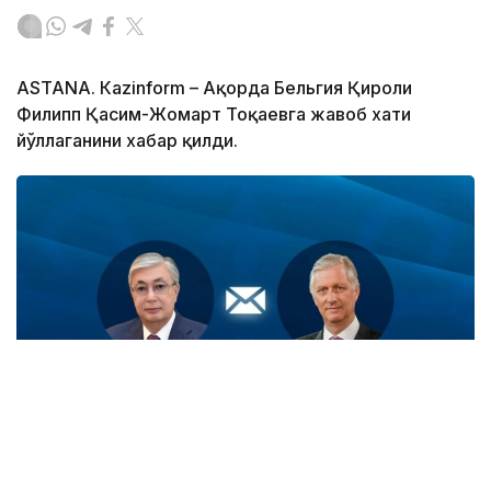
ASTANА. Кazinform – Ақорда Бельгия Қироли
Филипп Қасим-Жомарт Тоқаевга жавоб хати
йўллаганини хабар қилди.
Фото: Ақорда