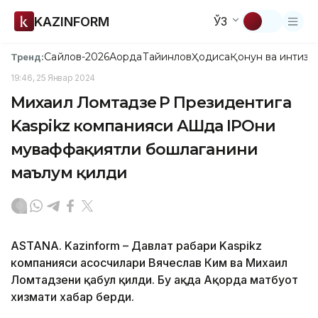
KAZINFORM
ЎЗ
Сайлов-2026
Ақорда
Тайинлов
Ҳодиса
Қонун ва интизо
Тренд:
19:46, 25 Январ 2024
Михаил Ломтадзе ҚР Президентига
Kaspikz компанияси АҚШда IPOни
муваффақиятли бошлаганини
маълум қилди
ASTANA. Kazinform – Давлат раҳбари Kaspikz
компанияси асосчилари Вячеслав Ким ва Михаил
Ломтадзени қабул қилди. Бу ҳақда Ақорда матбуот
хизмати хабар берди.