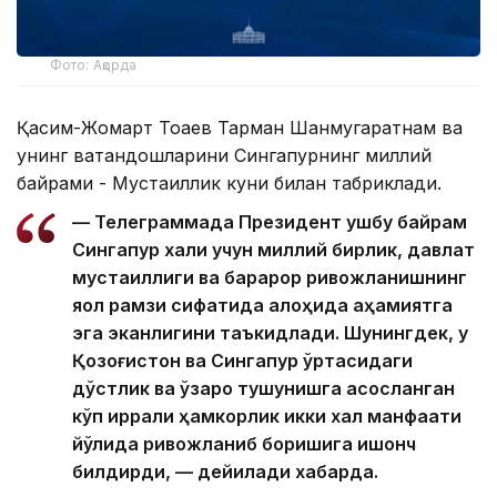
Фото: Ақорда
Қасим-Жомарт Тоқаев Тарман Шанмугаратнам ва
унинг ватандошларини Сингапурнинг миллий
байрами - Мустақиллик куни билан табриклади.
— Телеграммада Президент ушбу байрам
Сингапур халқи учун миллий бирлик, давлат
мустақиллиги ва барқарор ривожланишнинг
яққол рамзи сифатида алоҳида аҳамиятга
эга эканлигини таъкидлади. Шунингдек, у
Қозоғистон ва Сингапур ўртасидаги
дўстлик ва ўзаро тушунишга асосланган
кўп қиррали ҳамкорлик икки халқ манфаати
йўлида ривожланиб боришига ишонч
билдирди, — дейилади хабарда.