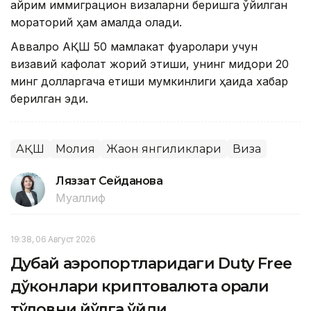
айрим иммиграцион визаларни беришга қўйилган
мораторий ҳам амалда қолади.
Аввалроқ АҚШ 50 мамлакат фуқаролари учун
визавий кафолат жорий этиши, унинг миқдори 20
минг долларгача етиши мумкинлиги ҳақида хабар
берилган эди.
АҚШ
Молия
Жаҳон янгиликлари
Виза
Ляззат Сейданова
Муаллиф
19:38, 06 Август 2026
Дубай аэропортларидаги Duty Free
дўконлари криптовалюта орқали
тўловни йўлга қўйди