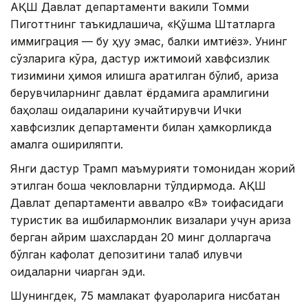
АҚШ Давлат департаменти вакили Томми
Пиготтнинг таъкидлашича, «Қўшма Штатларга
иммиграция — бу ҳуқуқ эмас, балки имтиёз». Унинг
сўзларига кўра, дастур ижтимоий хавфсизлик
тизимини ҳимоя қилишга қаратилган бўлиб, ариза
берувчиларнинг давлат ёрдамига қарамлигини
баҳолаш қоидаларини кучайтирувчи Ички
хавфсизлик департаменти билан ҳамкорликда
амалга ошириляпти.
Янги дастур Трамп маъмурияти томонидан жорий
этилган бошқа чекловларни тўлдирмоқда. АҚШ
Давлат департаменти аввалроқ «B» тоифасидаги
туристик ва ишбилармонлик визалари учун ариза
берган айрим шахслардан 20 минг долларгача
бўлган кафолат депозитини талаб қилувчи
қоидаларни чиқарган эди.
Шунингдек, 75 мамлакат фуқароларига нисбатан