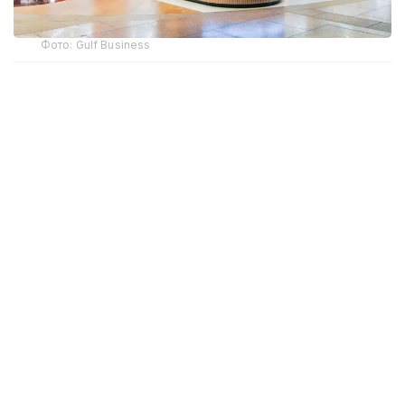
Фото: Gulf Business
Crypto.com Pay хизмати орқали криптовалюта
билан харидлар учун тўлов қилиш имконияти Дубай
халқаро аэропорти (DXB) ва Ал-Мактум
аэропортида (AMIA) ишга туширилди.
Дубай ҳукумати матбуот хизмати
Dubai Media
Office
маълум қилишича, янги тўлов имконияти ҳам
жисмоний дўконларда, ҳам интернет орқали
буюртма расмийлаштиришда мавжуд. Тўлов
амалга оширилаётганда харидор илова орқали
транзакцияни тасдиқлаши керак, шундан сўнг
маблағлар БАА дирҳамига айлантирилиб,
сотувчига ўтказилади.
“Мижозлар
Crypto.com
Pay орқали хавфсиз