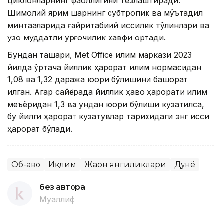
циклонларнинг фаоллигини тезлаштиради.
Шимолий ярим шарнинг субтропик ва мўътадил
минтақаларида ғайритабиий иссиқлик тўлқинлари ва
узоқ муддатли қурғоқчилик хавфи ортади.
Бундан ташқари, Met Office иқлим маркази 2023
йилда ўртача йиллик ҳарорат иқлим нормасидан
1,08 ва 1,32 даража юқори бўлишини башорат
қилган. Агар сайёрада йиллик ҳаво ҳарорати иқлим
меъёридан 1,3 ва ундан юқори бўлиши кузатилса,
бу йилги ҳарорат кузатувлар тарихидаги энг иссиқ
ҳарорат бўлади.
Об-ҳаво
Иқлим
Жаҳон янгиликлари
Дунё
без автора
Муаллиф