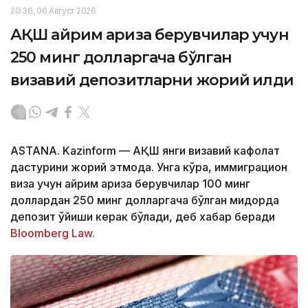
20:36, 06 Август 2026
АҚШ айрим ариза берувчилар учун
250 минг долларгача бўлган
визавий депозитларни жорий қилди
ASTANA. Kazinform — АҚШ янги визавий кафолат
дастурини жорий этмоқда. Унга кўра, иммиграцион
виза учун айрим ариза берувчилар 100 минг
доллардан 250 минг долларгача бўлган миқдорда
депозит қўйиши керак бўлади, деб хабар беради
Bloomberg Law.