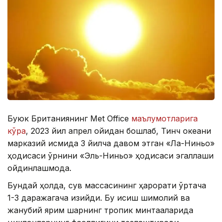
Буюк Британиянинг Met Office
маълумотларига
кўра
, 2023 йил апрел ойидан бошлаб, Тинч океани
марказий қисмида 3 йилча давом этган «Ла-Ниньо»
ҳодисаси ўрнини «Эль-Ниньо» ҳодисаси эгаллаши
ойдинлашмоқда.
Бундай ҳолда, сув массасининг ҳарорати ўртача
1-3 даражагача қизийди. Бу исиш шимолий ва
жанубий ярим шарнинг тропик минтақаларида