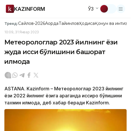
KAZINFORM
ЎЗ
Сайлов-2026
Ақорда
Тайинлов
Ҳодиса
Қонун ва интизо
Тренд:
10:09, 31 Январ 2023
Метеорологлар 2023 йилнинг ёзи
жуда иссиқ бўлишини башорат
қилмоқда
ASTANA. Kazinform – Метеорологлар 2023 йилнинг
ёзи 2022 йилнинг ёзига қараганда иссиқроқ бўлишини
тахмин қилмоқда, деб хабар беради Kazinform.