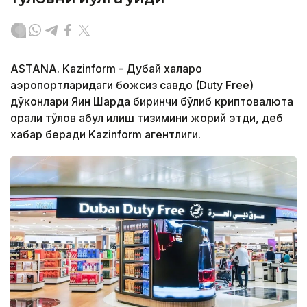
ASTANA. Kazinform - Дубай халқаро
аэропортларидаги божсиз савдо (Duty Free)
дўконлари Яқин Шарқда биринчи бўлиб криптовалюта
орқали тўлов қабул қилиш тизимини жорий этди, деб
хабар беради Kazinform агентлиги.