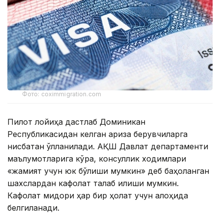
Фото: coximmigration.com
Пилот лойиҳа дастлаб Доминикан
Республикасидан келган ариза берувчиларга
нисбатан қўлланилади. АҚШ Давлат департаменти
маълумотларига кўра, консуллик ходимлари
«жамият учун юк бўлиши мумкин» деб баҳоланган
шахслардан кафолат талаб қилиши мумкин.
Кафолат миқдори ҳар бир ҳолат учун алоҳида
белгиланади.