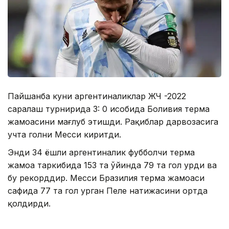
Пайшанба куни аргентиналиклар ЖЧ -2022
саралаш турнирида 3: 0 ҳисобида Боливия терма
жамоасини мағлуб этишди. Рақиблар дарвозасига
учта голни Месси киритди.
Энди 34 ёшли аргентиналик фубболчи терма
жамоа таркибида 153 та ўйинда 79 та гол урди ва
бу рекорддир. Месси Бразилия терма жамоаси
сафида 77 та гол урган Пеле натижасини ортда
қолдирди.