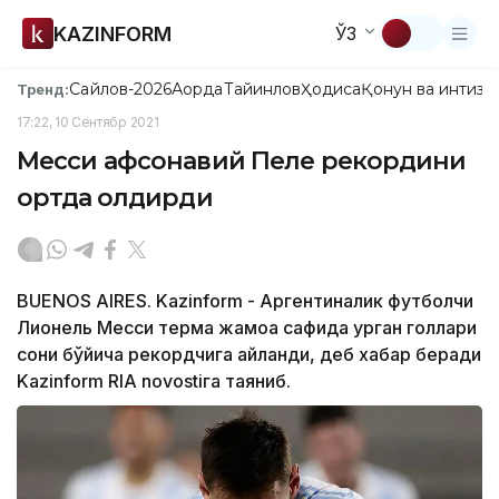
KAZINFORM
ЎЗ
Сайлов-2026
Ақорда
Тайинлов
Ҳодиса
Қонун ва интизо
Тренд:
17:22, 10 Сентябр 2021
Месси афсонавий Пеле рекордини
ортда қолдирди
BUENOS AIRES. Kazinform - Aргентиналик футболчи
Лионель Месси терма жамоа сафида урган голлари
сони бўйича рекордчига айланди, деб хабар беради
Kazinform RIA novostiга таяниб.