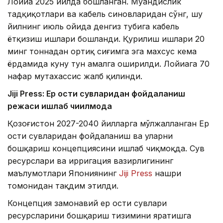
Лойиҳа 2025 йилда бошланган. Муҳандислик
тадқиқотлари ва кабель синовларидан сўнг, шу
йилнинг июль ойида денгиз тубига кабель
ётқизиш ишлари бошланди. Қурилиш ишлари 20
минг тоннадан ортиқ сиғимга эга махсус кема
ёрдамида куну тун амалга оширилди. Лойиҳага 70
нафар мутахассис жалб қилинди.
Jiji Press: Ер ости сувларидан фойдаланиш
режаси ишлаб чиқилмоқда
Қозоғистон 2027-2040 йилларга мўлжалланган Ер
ости сувларидан фойдаланиш ва уларни
бошқариш концепциясини ишлаб чиқмоқда. Сув
ресурслари ва ирригация вазирлигининг
маълумотлари Япониянинг
Jiji Press
нашри
томонидан тақдим этилди.
Концепция замонавий ер ости сувлари
ресурсларини бошқариш тизимини яратишга