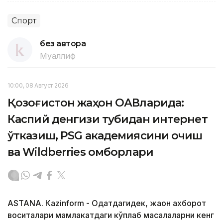
Спорт
без автора
Муаллиф
10:00, 08 Август 2026
Қозоғистон жаҳон ОАВларида:
Каспий денгизи тубидан интернет
ўтказиш, PSG академиясини очиш
ва Wildberries омборлари
ASTANА. Кazinform - Одатдагидек, жаҳон ахборот
воситалари мамлакатдаги кўплаб масалаларни кенг