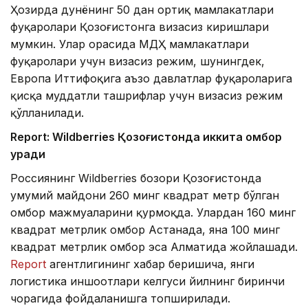
Ҳозирда дунёнинг 50 дан ортиқ мамлакатлари
фуқаролари Қозоғистонга визасиз киришлари
мумкин. Улар орасида МДҲ мамлакатлари
фуқаролари учун визасиз режим, шунингдек,
Европа Иттифоқига аъзо давлатлар фуқароларига
қисқа муддатли ташрифлар учун визасиз режим
қўлланилади.
Report: Wildberries Қозоғистонда иккита омбор
қуради
Россиянинг Wildberries бозори Қозоғистонда
умумий майдони 260 минг квадрат метр бўлган
омбор мажмуаларини қурмоқда. Улардан 160 минг
квадрат метрлик омбор Астанада, яна 100 минг
квадрат метрлик омбор эса Алматида жойлашади.
Report
агентлигининг хабар беришича, янги
логистика иншоотлари келгуси йилнинг биринчи
чорагида фойдаланишга топширилади.