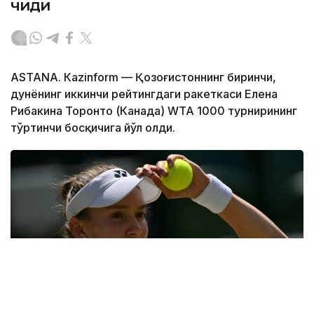
чиқди
ASTANА. Кazinform — Қозоғистоннинг биринчи,
дунёнинг иккинчи рейтингдаги ракеткаси Елена
Рибакина Торонто (Канада) WТА 1000 турнирининг
тўртинчи босқичига йўл олди.