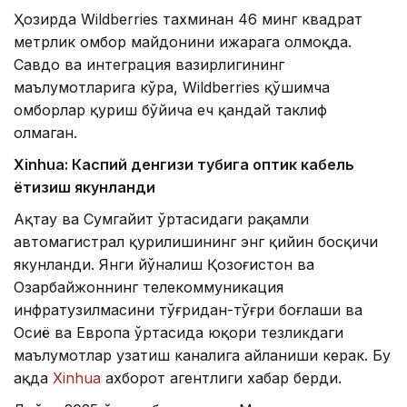
Ҳозирда Wildberries тахминан 46 минг квадрат
метрлик омбор майдонини ижарага олмоқда.
Савдо ва интеграция вазирлигининг
маълумотларига кўра, Wildberries қўшимча
омборлар қуриш бўйича ҳеч қандай таклиф
олмаган.
Xinhuа: Каспий денгизи тубига оптик кабель
ётқизиш якунланди
Ақтау ва Сумгайит ўртасидаги рақамли
автомагистрал қурилишининг энг қийин босқичи
якунланди. Янги йўналиш Қозоғистон ва
Озарбайжоннинг телекоммуникация
инфратузилмасини тўғридан-тўғри боғлаши ва
Осиё ва Европа ўртасида юқори тезликдаги
маълумотлар узатиш каналига айланиши керак. Бу
ҳақда
Xinhua
ахборот агентлиги хабар берди.