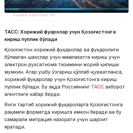
Коллаж: kazinform/ СИ
ТАСС: Хорижий фуқаролар учун Қозоғистонга
кириш пуллик бўлади
Қозоғистон хорижий фуқаролар ва фуқаролиги
бўлмаган шахслар учун мамлакатга кириш учун
электрон рухсатнома тизимини жорий қилиши
мумкин. Агар ушбу ўзгариш қўллаб-қувватланса,
хорижий фуқаролар учун Қозоғистонга кириш
пуллик бўлади. Бу ҳақда Россиянинг
ТАСС
ахборот
агентлиги хабар берди.
Янги тартиб хорижий фуқароларга Қозоғистонга
рақамли форматда киришга имкон беради ва бу
самарали миграция назорати учун шароит
яратади.