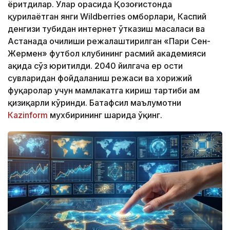
ёритдилар. Улар орасида Қозоғистонда
қурилаётган янги Wildberries омборлари, Каспий
денгизи тубидан интернет ўтказиш масаласи ва
Астанада очилиши режалаштирилган «Пари Сен-
Жермен» футбол клубининг расмий академияси
ҳақида сўз юритилди. 2040 йилгача ер ости
сувларидан фойдаланиш режаси ва хорижий
фуқаролар учун мамлакатга кириш тартиби ҳам
қизиқарли кўринди. Батафсил маълумотни
Кazinform
мухбирининг шарҳида ўқинг.