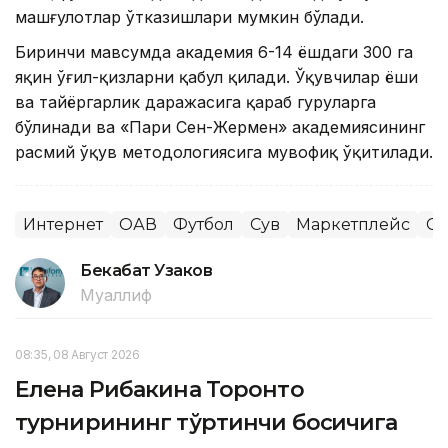
машғулотлар ўтказишлари мумкин бўлади.
Биринчи мавсумда академия 6-14 ёшдаги 300 га
яқин ўғил-қизларни қабул қилади. Ўқувчилар ёши
ва тайёргарлик даражасига қараб гуруҳларга
бўлинади ва «Пари Сен-Жермен» академиясининг
расмий ўқув методологиясига мувофиқ ўқитилади.
Интернет
ОАВ
Футбол
Сув
Маркетплейс
Сп
Бекабат Узаков
Муаллиф
08:35, 08 Август 2026
Елена Рибакина Торонто
турнирининг тўртинчи босқичига