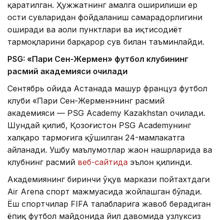
қаратилган. Ҳужжатнинг амалга оширилиши ер
ости сувларидан фойдаланиш самарадорлигини
оширади ва аҳоли пунктлари ва иқтисодиёт
тармоқларини барқарор сув билан таъминлайди.
PSG: «Пари Сен-Жермен» футбол клубининг
расмий академияси очилади
Сентябрь ойида Астанада машҳур француз футбол
клуби «Пари Сен-Жермен»нинг расмий
академияси — PSG Academy Kazakhstan очилади.
Шундай қилиб, Қозоғистон PSG Academyнинг
халқаро тармоғига қўшилган 24-мамлакатга
айланади. Ушбу маълумотлар жаҳон нашрларида ва
клубнинг расмий
веб-сайтида
эълон қилинди.
Академиянинг биринчи ўқув маркази пойтахтдаги
Air Arena спорт мажмуасида жойлашган бўлади.
Ёш спортчилар FIFA талабларига жавоб берадиган
ёпиқ футбол майдонида йил давомида узлуксиз