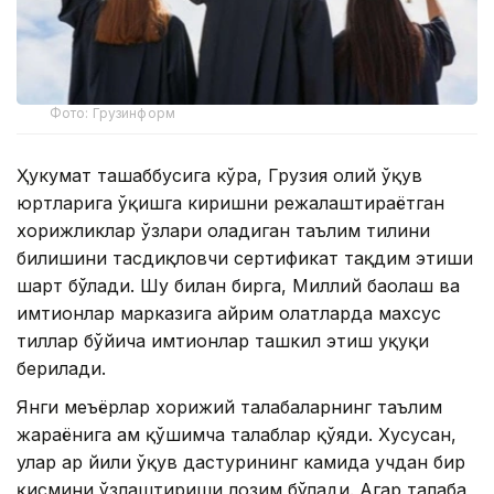
Фото: Грузинформ
Ҳукумат ташаббусига кўра, Грузия олий ўқув
юртларига ўқишга киришни режалаштираётган
хорижликлар ўзлари оладиган таълим тилини
билишини тасдиқловчи сертификат тақдим этиши
шарт бўлади. Шу билан бирга, Миллий баҳолаш ва
имтиҳонлар марказига айрим ҳолатларда махсус
тиллар бўйича имтиҳонлар ташкил этиш ҳуқуқи
берилади.
Янги меъёрлар хорижий талабаларнинг таълим
жараёнига ҳам қўшимча талаблар қўяди. Хусусан,
улар ҳар йили ўқув дастурининг камида учдан бир
қисмини ўзлаштириши лозим бўлади. Агар талаба