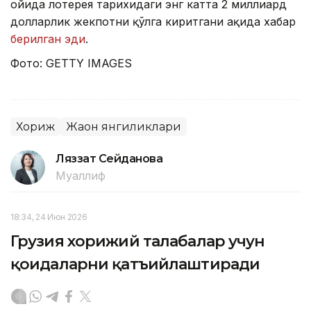
ойида лотерея тарихидаги энг катта 2 миллиард
долларлик жекпотни қўлга киритгани ҳақида хабар
берилган эди
.
Фото: GETTY IMAGES
Хориж
Жаҳон янгиликлари
Ляззат Сейданова
Муаллиф
18:34, 24 Июн 2026
Грузия хорижий талабалар учун
қоидаларни қатъийлаштиради