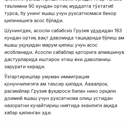
таълимни 90 кундан ортиқ муддатга тўхтатиб
турса, бу унинг яшаш учун рухсатномаси бекор
қилинишига асос бўлади.
Шунингдек, асосли сабабсиз Грузия ҳудудидан 183
кундан ортиқ вақт давомида ташқарида бўлиш ҳам
яшаш ҳуқуқидан маҳрум қилиш учун асос
ҳисобланади. Асосли сабаблар қаторига алмашинув
дастурларида иштирок этиш ёки даволаниш
зарурати киради.
Ўзгартиришлар умуман иммиграция
қонунчилигига ҳам таъсир қилади. Аввалроқ
расмийлар Грузия фуқароси билан никоҳ орқали
доимий яшаш учун рухсатнома олиш устидан
назоратни кучайтириш ниятида эканлиги ҳақида
хабар қилинган эди.