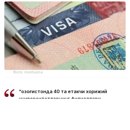
Фото: montsame
“Қозоғистонда 40 та етакчи хорижий
университетларнинг филиаллари
очилмоқда. Бугунги кунда
мамлакатимизда 31 минг 500 нафар
хорижлик талаба таҳсил олмоқда – бу
тарихий рекорддир. 2029 йилга бориб бу