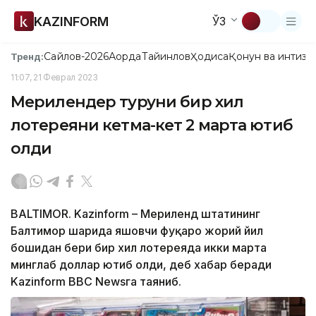
KAZINFORM
ЎЗ
Сайлов-2026
Ақорда
Тайинлов
Ҳодиса
Қонун ва интизо
Тренд:
11:07, 21 Феврал 2023
Мерилендер турғуни бир хил
лотереяни кетма-кет 2 марта ютиб
олди
BALTIMOR. Kazinform – Мериленд штатининг
Балтимор шаҳрида яшовчи фуқаро жорий йил
бошидан бери бир хил лотереяда икки марта
минглаб доллар ютиб олди, деб хабар беради
Kazinform BBC Newsга таяниб.