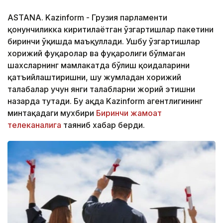
ASTANA. Kazinform - Грузия парламенти
қонунчиликка киритилаётган ўзгартишлар пакетини
биринчи ўқишда маъқуллади. Ушбу ўзгартишлар
хорижий фуқаролар ва фуқаролиги бўлмаган
шахсларнинг мамлакатда бўлиш қоидаларини
қатъийлаштиришни, шу жумладан хорижий
талабалар учун янги талабларни жорий этишни
назарда тутади. Бу ҳақда Kazinform агентлигининг
минтақадаги мухбири
Биринчи жамоат
телеканалига
таяниб хабар берди.