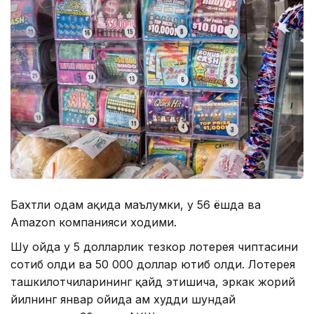
Бахтли одам ҳақида маълумки, у 56 ёшда ва
Amazon компанияси ходими.
Шу ойда у 5 долларлик тезкор лотерея чиптасини
сотиб олди ва 50 000 доллар ютиб олди. Лотерея
ташкилотчиларининг қайд этишича, эркак жорий
йилнинг январ ойида ҳам худди шундай