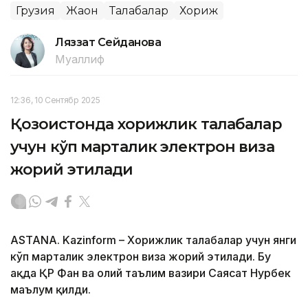
Грузия
Жаҳон
Талабалар
Хориж
Ляззат Сейданова
Муаллиф
12:36, 10 Сентябр 2025
Қозоғистонда хорижлик талабалар
учун кўп марталик электрон виза
жорий этилади
ASTANA. Kazinform – Хорижлик талабалар учун янги
кўп марталик электрон виза жорий этилади. Бу
ҳақда ҚР Фан ва олий таълим вазири Саясат Нурбек
маълум қилди.