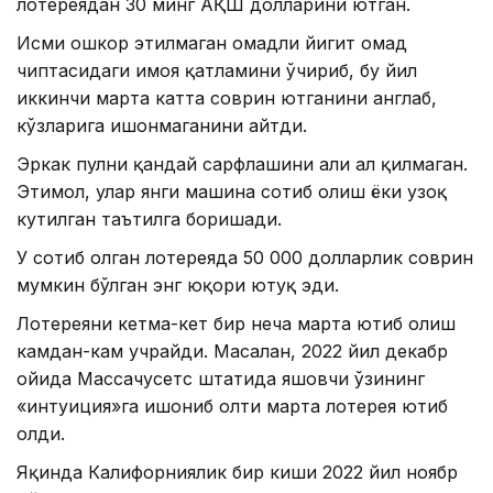
лотереядан 30 минг АҚШ долларини ютган.
Исми ошкор этилмаган омадли йигит омад
чиптасидаги ҳимоя қатламини ўчириб, бу йил
иккинчи марта катта соврин ютганини англаб,
кўзларига ишонмаганини айтди.
Эркак пулни қандай сарфлашини ҳали ҳал қилмаган.
Эҳтимол, улар янги машина сотиб олиш ёки узоқ
кутилган таътилга боришади.
У сотиб олган лотереяда 50 000 долларлик соврин
мумкин бўлган энг юқори ютуқ эди.
Лотереяни кетма-кет бир неча марта ютиб олиш
камдан-кам учрайди. Масалан, 2022 йил декабр
ойида Массачусетс штатида яшовчи ўзининг
«интуиция»га ишониб олти марта лотерея ютиб
олди.
Яқинда Калифорниялик бир киши 2022 йил ноябр