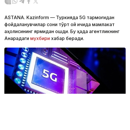
ASTANA. Kazinform — Туркияда 5G тармоғидан
фойдаланувчилар сони тўрт ой ичида мамлакат
аҳолисининг ярмидан ошди. Бу ҳақда агентликнинг
Анқарадаги
мухбири
хабар беради.
Фото: Anadolu ajansı