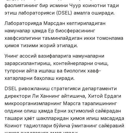
фаолиятининг бир қисмини Чуқур коинотни тадқиқ
этиш лабораторияси (DSEL) амалга оширади.
Лабораторияда Марсдан келтириладиган
намуналар ҳамда Ер биосферасининг
хавфсизлигини таъминлайдиган икки томонлама
ҳимоя тизими жорий этилади.
Унинг асосий вазифаларига намуналарни
зарарсизлантириш, контейнерларни очиш,
тупроқни қайта ишлаш ва биологик хавф-
хатарларни баҳолаш киради.
DSEL ривожланиш стратегияси департаменти
директори Ли Ханнинг айтишича, Хитой Ердаги
микроорганизмларнинг Марсга тарқалишининг
олдини олиш ҳамда Ерни эҳтимолий сайёрадан
ташқари ҳаёт шаклларидан ҳимоя қилиш мақсадида
Коинот тадқиқотлари бўйича қўмитанинг сайёравий
ҳимоя қоидаларига амал қилади.