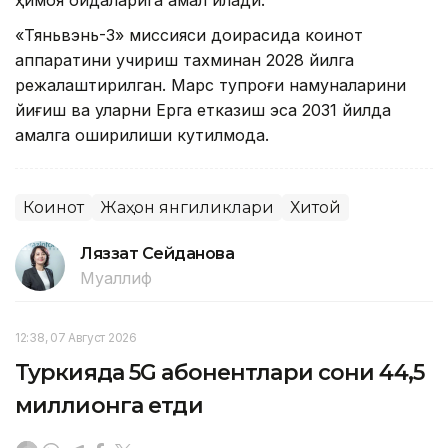
«Тяньвэнь-3» миссияси доирасида коинот
аппаратини учириш тахминан 2028 йилга
режалаштирилган. Марс тупроғи намуналарини
йиғиш ва уларни Ерга етказиш эса 2031 йилда
амалга оширилиши кутилмоқда.
Коинот
Жаҳон янгиликлари
Хитой
Ляззат Сейданова
Муаллиф
12:38, 07 Август 2026
Туркияда 5G абонентлари сони 44,5
миллионга етди