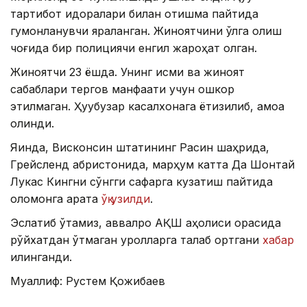
тартибот идоралари билан отишма пайтида
гумонланувчи яраланган. Жиноятчини қўлга олиш
чоғида бир полициячи енгил жароҳат олган.
Жиноятчи 23 ёшда. Унинг исми ва жиноят
сабаблари тергов манфаати учун ошкор
этилмаган. Ҳуқуқбузар касалхонага ётқизилиб, қамоққа
олинди.
Яқинда, Висконсин штатининг Расин шаҳрида,
Грейсленд қабристонида, марҳум катта Да Шонтай
Лукас Кингни сўнгги сафарга кузатиш пайтида
оломонга қарата
ўқ узилди
.
Эслатиб ўтамиз, аввалроқ АҚШ аҳолиси орасида
рўйхатдан ўтмаган қуролларга талаб ортгани
хабар
қилинганди.
Муаллиф: Рустем Қожибаев