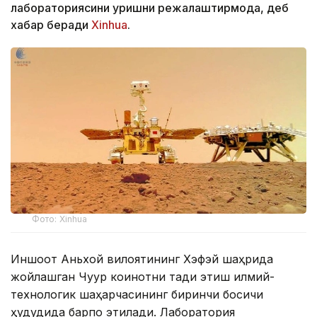
лабораториясини қуришни режалаштирмоқда, деб
хабар беради
Xinhua
.
Фото: Xinhua
Иншоот Аньхой вилоятининг Хэфэй шаҳрида
жойлашган Чуқур коинотни тадқиқ этиш илмий-
технологик шаҳарчасининг биринчи босқичи
ҳудудида барпо этилади. Лаборатория