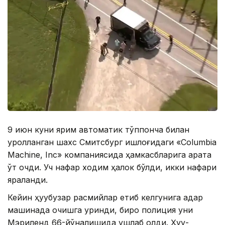
9 июн куни ярим автоматик тўппонча билан
қуролланган шахс Смитсбург қишлоғидаги «Cоlumbia
Мachine, Inc» компаниясида ҳамкасбларига қарата
ўт очди. Уч нафар ходим ҳалок бўлди, икки нафари
яраланди.
Кейин ҳуқуқбузар расмийлар етиб келгунига қадар
машинада қочишга уринди, бироқ полиция уни
Мэриленд 66-йўналишида ушлаб олди. Ҳуқуқ-