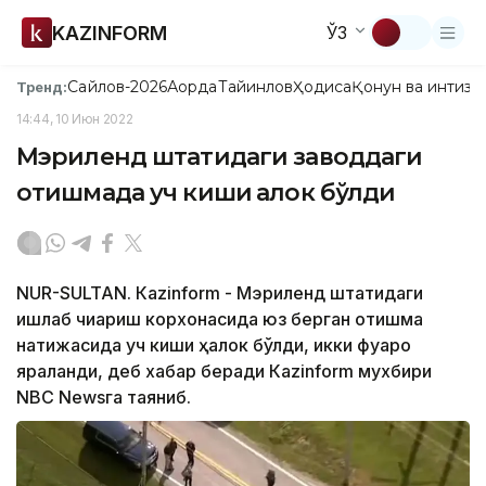
KAZINFORM
ЎЗ
Сайлов-2026
Ақорда
Тайинлов
Ҳодиса
Қонун ва интизо
Тренд:
14:44, 10 Июн 2022
Мэриленд штатидаги заводдаги
отишмада уч киши ҳалок бўлди
NUR-SULTAN. Кazinform - Мэриленд штатидаги
ишлаб чиқариш корхонасида юз берган отишма
натижасида уч киши ҳалок бўлди, икки фуқаро
яраланди, деб хабар беради Каzinform мухбири
NBC Newsга таяниб.