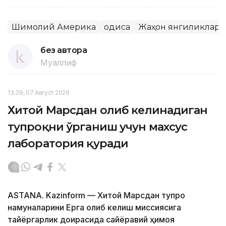
Шимолий Америка
Ҳодиса
Жаҳон янгиликлари
без автора
Муаллиф
13:39, 07 Август 2026
Хитой Марсдан олиб келинадиган
тупроқни ўрганиш учун махсус
лаборатория қуради
ASTANA. Kazinform — Хитой Марсдан тупроқ
намуналарини Ерга олиб келиш миссиясига
тайёргарлик доирасида сайёравий ҳимоя