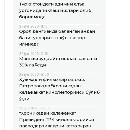
Туркистондаги қадимий қалъа
қўрғонида тиклаш ишлари олиб
борилмоқда
27 iyul 2026, 11:10
Орол денгизида овланган қандай
балиқ турлари энг кўп экспорт
қилинади
24 iyul 2026, 12:15
Манғистауда қайта ишлаш саноати
39% га ўсди
23 iyul 2026, 18:50
Ҳужжатли фильмлар оқшоми:
Петропавлда "Хроникадан
келажакка" кинолекторийси бўлиб
ўтди
22 iyul 2026, 17:50
"Хроникадан келажакка":
Президент ТРК кинолекторийси
павлодарликларни катта экран