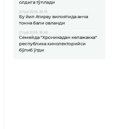
олдига тўплади
21 iyul 2026, 20:15
Бу йил Атирау вилоятида қанча
тонна балиқ овланди
21 iyul 2026, 19:40
Семейда "Хроникадан келажакка"
республика кинолекторийси
бўлиб ўтди