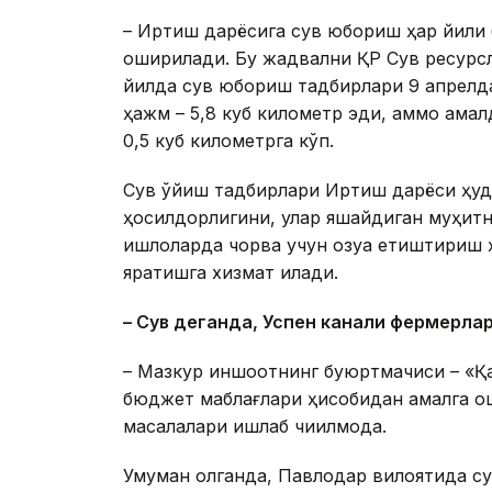
– Иртиш дарёсига сув юбориш ҳар йили 
оширилади. Бу жадвални ҚР Сув ресурсл
йилда сув юбориш тадбирлари 9 апрелд
ҳажм – 5,8 куб километр эди, аммо амал
0,5 куб километрга кўп.
Сув қўйиш тадбирлари Иртиш дарёси ҳуд
ҳосилдорлигини, улар яшайдиган муҳитни 
қишлоқларда чорва учун озуқа етиштириш 
яратишга хизмат қилади.
– Сув деганда, Успен канали фермерла
– Мазкур иншоотнинг буюртмачиси – «Қ
бюджет маблағлари ҳисобидан амалга о
масалалари ишлаб чиқилмоқда.
Умуман олганда, Павлодар вилоятида су