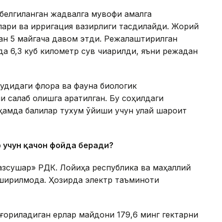
белгиланган жадвалга мувофиқ амалга
ари ва ирригация вазирлиги тасдиқлайди. Жорий
ан 5 майгача давом этди. Режалаштирилган
да 6,3 куб километр сув чиқарилди, яъни режадан
удидаги флора ва фауна биологик
сақлаб қолишга қаратилган. Бу соҳилдаги
ҳамда балиқлар тухум қўйиши учун қулай шароит
р учун қачон фойда беради?
азсушар» РДК. Лойиҳа республика ва маҳаллий
ширилмоқда. Ҳозирда электр таъминоти
ғориладиган ерлар майдони 179,6 минг гектарни