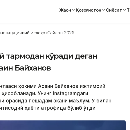
Жаҳон
Қозоғистон
Сиёсат
Т
нституциявий ислоҳот
Сайлов-2026
й тармоқдан кўради деган
аин Байханов
нтақаси ҳокими Асаин Байханов ижтимоий
ҳисобланади. Унинг Instagramдаги
и орасида пешқадам экани маълум. У билан
қтисодий ҳаёти атрофида бўлиб ўтди.