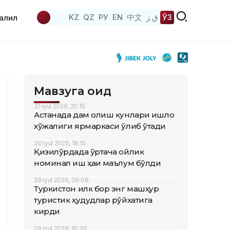
KZ
QZ
РУ
EN
中文
ق ز
ЎЗ
аҳлил
Мавзуга оид
31 iyul 2026, 20:15
Астанада дам олиш кунлари қишлоқ
хўжалиги ярмаркаси ўлиб ўтади
30 iyul 2026, 18:15
Қизилўрдада ўртача ойлик
номинал иш ҳақи маълум бўлди
29 iyul 2026, 09:08
Туркистон илк бор энг машҳур
туристик ҳудудлар рўйхатига
кирди
28 iyul 2026, 10:36