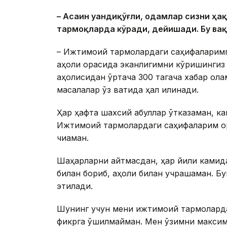
– Асаин Қуандиқўғли, одамлар сизни ҳ
тармоқларда кўради, дейишади. Бу ва
– Ижтимоий тармоқлардаги саҳифаларимг
аҳоли орасида эканлигимни кўришингиз 
аҳолисидан ўртача 300 тагача хабар ола
масалалар ўз вақтида ҳал қилинади.
Ҳар ҳафта шахсий қабуллар ўтказаман, кам
Ижтимоий тармоқлардаги саҳифаларим ор
чиқаман.
Шаҳарларни айтмасдан, ҳар йили камида 
билан бориб, аҳоли билан учрашаман. Б
этилади.
Шунинг учун мени ижтимоий тармоқларда 
фикрга қўшилмайман. Мен ўзимни максим