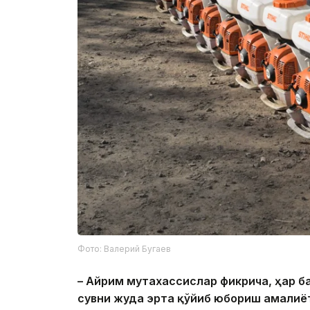
Фото: Валерий Бугаев
– Айрим мутахассислар фикрича, ҳар 
сувни жуда эрта қўйиб юбориш амалиёт