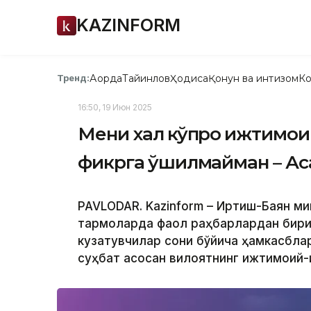
KAZINFORM
Ақорда
Тайинлов
Ҳодиса
Қонун ва интизом
Ко
Тренд:
16:50, 19 Июн 2025
Мени халқ кўпроқ ижтимои
фикрга қўшилмайман – Ас
PAVLODAR. Kazinform – Иртиш-Баян ми
тармоқларда фаол раҳбарлардан бири 
кузатувчилар сони бўйича ҳамкасблар
суҳбат асосан вилоятнинг ижтимоий-и