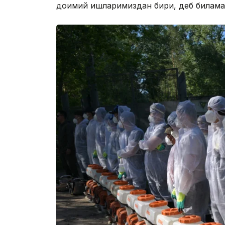
доимий ишларимиздан бири, деб билама