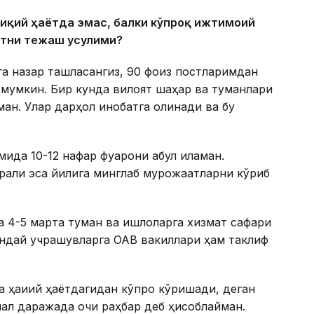
ақиқий ҳаётда эмас, балки кўпроқ ижтимоий
қтни тежаш усулими?
а назар ташласангиз, 90 фоиз постларимдан
мумкин. Бир кунда вилоят шаҳар ва туманлари
ман. Улар дарҳол инобатга олинади ва бу
ида 10-12 нафар фуқарони қабул қиламан.
қали эса йилига минглаб мурожаатларни кўриб
4-5 марта туман ва қишлоқларга хизмат сафари
ундай учрашувларга ОАВ вакиллари ҳам таклиф
ҳақиқий ҳаётдагидан кўпроқ кўришади, деган
ал даражада очиқ раҳбар деб ҳисоблайман.