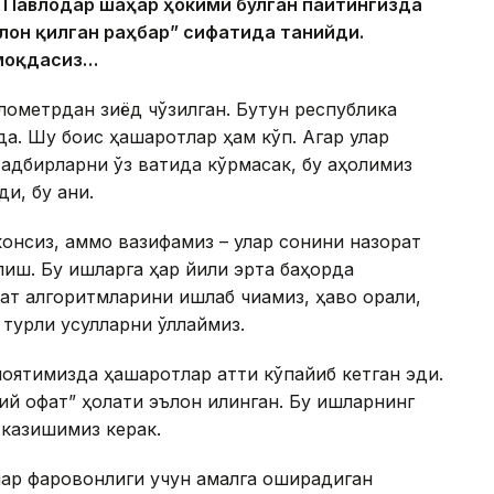
 Павлодар шаҳар ҳокими бўлган пайтингизда
лон қилган раҳбар” сифатида танийди.
шмоқдасиз…
лометрдан зиёд чўзилган. Бутун республика
да. Шу боис ҳашаротлар ҳам кўп. Агар улар
адбирларни ўз вақтида кўрмасак, бу аҳолимиз
, бу аниқ.
консиз, аммо вазифамиз – улар сонини назорат
лиш. Бу ишларга ҳар йили эрта баҳорда
ат алгоритмларини ишлаб чиқамиз, ҳаво орқали,
 турли усулларни қўллаймиз.
оятимизда ҳашаротлар қаттиқ кўпайиб кетган эди.
ий офат” ҳолати эълон қилинган. Бу ишларнинг
тказишимиз керак.
олар фаровонлиги учун амалга оширадиган