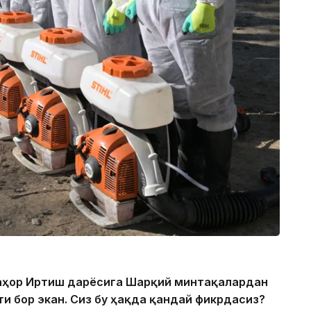
баҳор Иртиш дарёсига Шарқий минтақалардан
и бор экан. Сиз бу ҳақда қандай фикрдасиз?