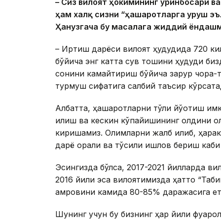
– Сиз вилоят ҳокимининг ўринбосари
ва
ҳам халқ сизни “ҳашаротларга уруш эъ
Ҳанузгача бу масалага жиддий ёнда
– Иртиш дарёси вилоят ҳудудида 720 ки
бўйича энг катта сув тошқини ҳудуди биз
сонини камайтириш бўйича зарур чора-т
турмуш сифатига салбий таъсир кўрсатади
Албатта, ҳашаротларни тўлиқ йўқотиш им
қилиш ва кескин кўпайишининг олдини о
киришамиз. Олимларни жалб қилиб, ҳарак
дарё орқали ва тўсиқли ишлов бериш каби
Эсингизда бўлса, 2017-2021 йилларда вил
2016 йили эса вилоятимизда ҳатто “Таби
қамровини камида 80-85% даражасига е
Шунинг учун бу бизнинг ҳар йили фуқар