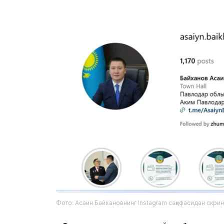
Фото: Асаин Байхановнинг Instagram саҳифасидан скри