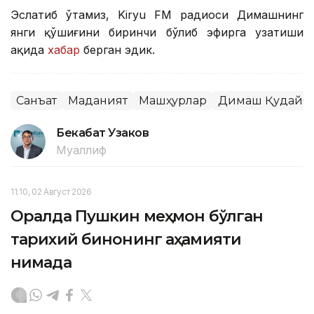
Эслатиб ўтамиз, Kiryu FM радиоси Димашнинг
янги қўшиғини биринчи бўлиб эфирга узатиши
ҳақида
хабар
берган эдик.
Санъат
Маданият
Машҳурлар
Димаш Қудайб
Бекабат Узаков
Муаллиф
11:10, 02 Август 2026
Оралда Пушкин меҳмон бўлган
тарихий бинонинг аҳамияти
нимада