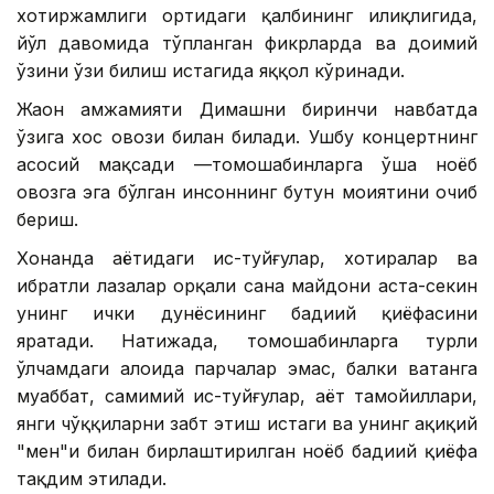
хотиржамлиги ортидаги қалбининг илиқлигида,
йўл давомида тўпланган фикрларда ва доимий
ўзини ўзи билиш истагида яққол кўринади.
Жаҳон ҳамжамияти Димашни биринчи навбатда
ўзига хос овози билан билади. Ушбу концертнинг
асосий мақсади —томошабинларга ўша ноёб
овозга эга бўлган инсоннинг бутун моҳиятини очиб
бериш.
Хонанда ҳаётидаги ҳис-туйғулар, хотиралар ва
ибратли лаҳзалар орқали саҳна майдони аста-секин
унинг ички дунёсининг бадиий қиёфасини
яратади. Натижада, томошабинларга турли
ўлчамдаги алоҳида парчалар эмас, балки ватанга
муҳаббат, самимий ҳис-туйғулар, ҳаёт тамойиллари,
янги чўққиларни забт этиш истаги ва унинг ҳақиқий
"мен"и билан бирлаштирилган ноёб бадиий қиёфа
тақдим этилади.