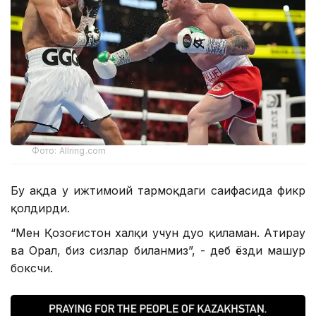
Фото: Allring.com
Бу ҳақда у ижтимоий тармоқдаги саҳифасида фикр
қолдирди.
“Мен Қозоғистон халқи учун дуо қиламан. Атирау
ва Орал, биз сизлар биланмиз”, - деб ёзди машҳур
боксчи.