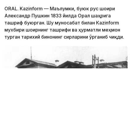
ORAL. Kazinform — Маълумки, буюк рус шоири
Александр Пушкин 1833 йилда Орал шаҳрига
ташриф буюрган. Шу муносабат билан Кazinform
мухбири шоирнинг ташрифи ва ҳурматли меҳмон
турган тарихий бинонинг сирларини ўрганиб чиқди.
Фото: Ғарбий Қозоғистон вилояти ўлкашунослик музейи