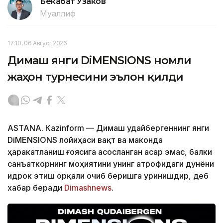
Бекабат Узаков
Муаллиф
17:10, 06 Август 2026
Димаш янги DiMENSIONS номли
жаҳон турнесини эълон қилди
ASTANА. Кazinform — Димаш Қудайбергеннинг янги
DiMENSIONS лойиҳаси вақт ва маконда
ҳаракатланиш ғоясига асосланган асар эмас, балки
санъаткорнинг моҳиятини унинг атрофидаги дунёни
идрок этиш орқали очиб беришга уринишдир, деб
хабар беради
Dimashnews
.