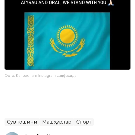
Фото: Канелонинг Instagram саҳифасидан
Сув тошқини
Машҳурлар
Спорт