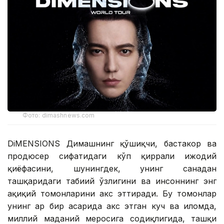
Фото: dimashnews.com
DiMENSIONS Димашнинг қўшиқчи, бастакор ва
продюсер сифатидаги кўп қиррали ижодий
қиёфасини, шунингдек, унинг саҳнадан
ташқаридаги табиий ўзлигини ва инсоннинг энг
ҳақиқий томонларини акс эттиради. Бу томонлар
унинг ҳар бир асарида акс этган куч ва илҳомда,
миллий маданий меросига содиқлигида, ташқи