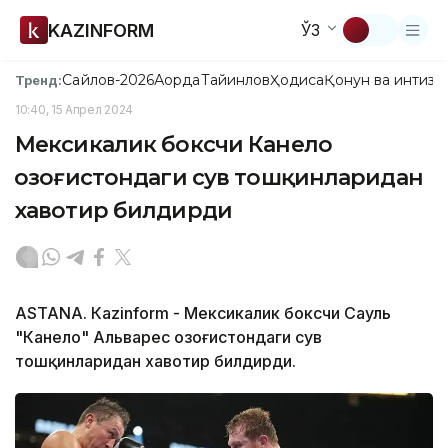
KAZINFORM
ЎЗ
Сайлов-2026
Ақорда
Тайинлов
Ҳодиса
Қонун ва интизо
Тренд:
10:40, 15 Апрел 2024
Мексикалик боксчи Канело
Қозоғистондаги сув тошқинларидан
хавотир билдирди
ASTANA. Кazinform - Мексикалик боксчи Сауль
"Канело" Альварес Қозоғистондаги сув
тошқинларидан хавотир билдирди.