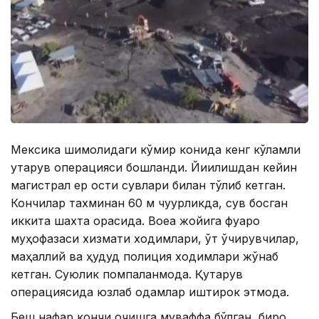
Мексика шимолидаги кўмир конида кенг кўламли
қутқарув операцияси бошланди. Йиқилишдан кейин
магистрал ер ости сувлари билан тўлиб кетган.
Кончилар тахминан 60 м чуқурликда, сув босган
иккита шахта орасида. Воқеа жойига фуқаро
муҳофазаси хизмати ходимлари, ўт ўчирувчилар,
маҳаллий ва ҳудуд полиция ходимлари жўнаб
кетган. Суюқлик помпаланмоқда. Қутқарув
операциясида юзлаб одамлар иштирок этмоқда.
Беш нафар кончи қочишга муваффақ бўлган, бироқ