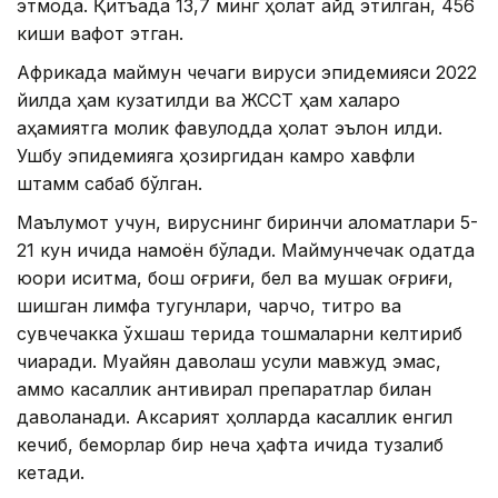
этмоқда. Қитъада 13,7 минг ҳолат қайд этилган, 456
киши вафот этган.
Африкада маймун чечаги вируси эпидемияси 2022
йилда ҳам кузатилди ва ЖССТ ҳам халқаро
аҳамиятга молик фавқулодда ҳолат эълон қилди.
Ушбу эпидемияга ҳозиргидан камроқ хавфли
штамм сабаб бўлган.
Маълумот учун, вируснинг биринчи аломатлари 5-
21 кун ичида намоён бўлади. Маймунчечак одатда
юқори иситма, бош оғриғи, бел ва мушак оғриғи,
шишган лимфа тугунлари, чарчоқ, титроқ ва
сувчечакка ўхшаш терида тошмаларни келтириб
чиқаради. Муайян даволаш усули мавжуд эмас,
аммо касаллик антивирал препаратлар билан
даволанади. Аксарият ҳолларда касаллик енгил
кечиб, беморлар бир неча ҳафта ичида тузалиб
кетади.