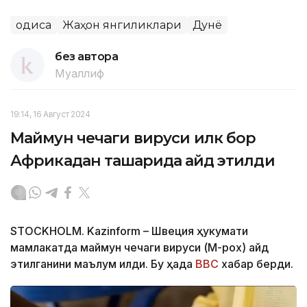
Ҳодиса
Жаҳон янгиликлари
Дунё
без автора
Муаллиф
19:14, 16 Август 2024
Маймун чечаги вируси илк бор
Африкадан ташқарида қайд этилди
STOCKHOLM. Kazinform – Швеция ҳукумати
мамлакатда маймун чечаги вируси (M-pox) қайд
этилганини маълум қилди. Бу ҳақда
BBC
хабар берди.