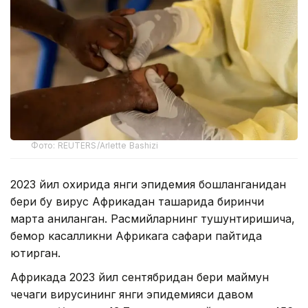
Фото: REUTERS/Arlette Bashizi
2023 йил охирида янги эпидемия бошланганидан
бери бу вирус Африкадан ташқарида биринчи
марта аниқланган. Расмийларнинг тушунтиришича,
бемор касалликни Африкага сафари пайтида
юқтирган.
Африкада 2023 йил сентябридан бери маймун
чечаги вирусининг янги эпидемияси давом