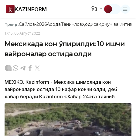
KAZINFORM
ЎЗ
Сайлов-2026
Ақорда
Тайинлов
Ҳодиса
Қонун ва интизо
Тренд:
17:15, 05 Август 2022
Мексикада кон ўпирилди: 10 ишчи
вайроналар остида қолди
МЕXIKO. Кazinform - Мексика шимолида кон
вайроналари остида 10 нафар кончи қолди, деб
хабар беради Кazinform «Хабар 24»га таяниб.