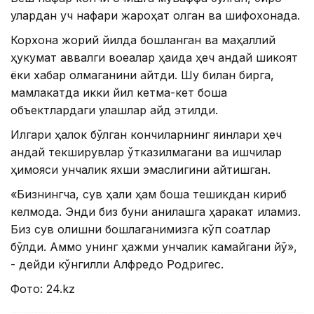
улардан уч нафари жароҳат олган ва шифохонада.
Корхона жорий йилда бошланган ва маҳаллий
ҳукумат аввалги воқеалар ҳақида ҳеч қандай шикоят
ёки хабар олмаганини айтди. Шу билан бирга,
мамлакатда икки йил кетма-кет бошқа
объектлардаги қулашлар қайд этилди.
Илгари ҳалок бўлган кончиларнинг яқинлари ҳеч
қандай текширувлар ўтказилмагани ва ишчилар
ҳимояси унчалик яхши эмаслигини айтишган.
«Бизнингча, сув ҳали ҳам бошқа тешикдан кириб
келмоқда. Энди биз буни аниқлашга ҳаракат қиламиз.
Биз сув олишни бошлаганимизга кўп соатлар
бўлди. Аммо унинг ҳажми унчалик камайгани йўқ»,
- дейди кўнгилли Алфредо Родригес.
Фото: 24.kz