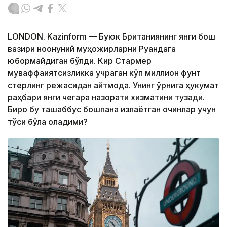
LONDON. Kazinform — Буюк Британиянинг янги бош
вазири ноқонуний муҳожирларни Руандага
юбормайдиган бўлди. Кир Стармер
муваффақиятсизликка учраган кўп миллион фунт
стерлинг режасидан қайтмоқда. Унинг ўрнига ҳукумат
раҳбари янги чегара назорати хизматини тузади.
Бироқ бу ташаббус бошпана излаётган қочқинлар учун
тўсиқ бўла оладими?