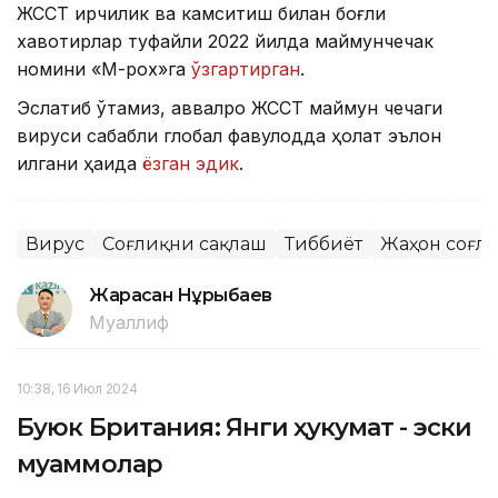
ЖССТ ирқчилик ва камситиш билан боғлиқ
хавотирлар туфайли 2022 йилда маймунчечак
номини «М-pox»га
ўзгартирган
.
Эслатиб ўтамиз, аввалроқ ЖССТ маймун чечаги
вируси сабабли глобал фавқулодда ҳолат эълон
қилгани ҳақида
ёзган эдик
.
Вирус
Соғлиқни сақлаш
Тиббиёт
Жаҳон соғл
Жарасқан Нұрыбаев
Муаллиф
10:38, 16 Июл 2024
Буюк Британия: Янги ҳукумат - эски
муаммолар