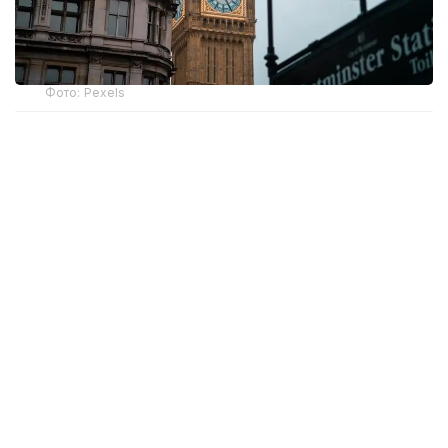
Фото: Pexels
Бошпана изловчиларни Руандага олиб келиши
керак бўлган биринчи рейс икки йил олдин амалга
ошиши керак эди. Бироқ Инсон ҳуқуқлари бўйича
Европа суди ва Буюк Британия Олий суди бу
халқаро ҳуқуққа зид эканини айтиб, ташаббусга
тўсқинлик қилди.
Гарчи консерваторлар қонунни айланиб ўтиш
йўлини топсалар-да, сайловда мағлуб бўлдилар ва
ўз режаларини амалга ошира олмадилар. Янги бош
вазир, аввалроқ ваъда қилганидек, депортация
дастурини тўхтатди.
“Қаранг, Руанда режаси амалга