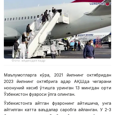
Фото: видеодан кадр
Маълумотларга кўра, 2021 йилнинг октябридан
2023 йилнинг октябрига қадар АҚШда чегарани
ноқонуний кесиб ўтишга уринган 13 мингдан ортиқ
Ўзбекистон фуқароси қўлга олинган.
Ўзбекистонга қайтган фуқаронинг айтишича, унга
айтилган катта ваъдалар саробга айланган. У 2-3