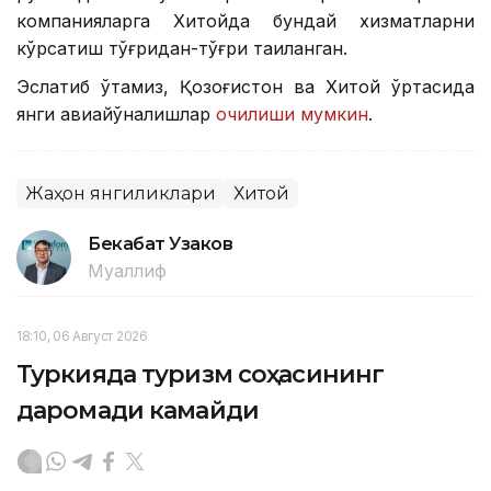
компанияларга Хитойда бундай хизматларни
кўрсатиш тўғридан-тўғри тақиқланган.
Эслатиб ўтамиз, Қозоғистон ва Хитой ўртасида
янги авиайўналишлар
очилиши мумкин
.
Жаҳон янгиликлари
Хитой
Бекабат Узаков
Муаллиф
18:10, 06 Август 2026
Туркияда туризм соҳасининг
даромади камайди