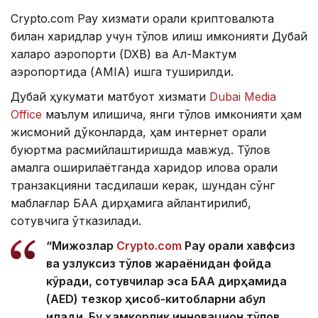
Crypto.com Pay хизмати орқали криптовалюта
билан харидлар учун тўлов қилиш имконияти Дубай
халқаро аэропорти (DXB) ва Ал-Мактум
аэропортида (AMIA) ишга туширилди.
Дубай ҳукумати матбуот хизмати
Dubai Media
Office
маълум қилишича, янги тўлов имконияти ҳам
жисмоний дўконларда, ҳам интернет орқали
буюртма расмийлаштиришда мавжуд. Тўлов
амалга оширилаётганда харидор илова орқали
транзакцияни тасдиқлаши керак, шундан сўнг
маблағлар БАА дирҳамига айлантирилиб,
сотувчига ўтказилади.
“Мижозлар
Crypto.com
Pay орқали хавфсиз
ва узлуксиз тўлов жараёнидан фойда
кўради, сотувчилар эса БАА дирҳамида
(AED) тезкор ҳисоб-китобларни қабул
қилади. Бу ҳамкорлик инновацион тўлов