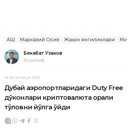
АҚШ
Марказий Осиё
Жаҳон янгиликлари
Миг
Бекабат Узаков
Муаллиф
19:38, 06 Август 2026
Дубай аэропортларидаги Duty Free
дўконлари криптовалюта орқали
тўловни йўлга қўйди