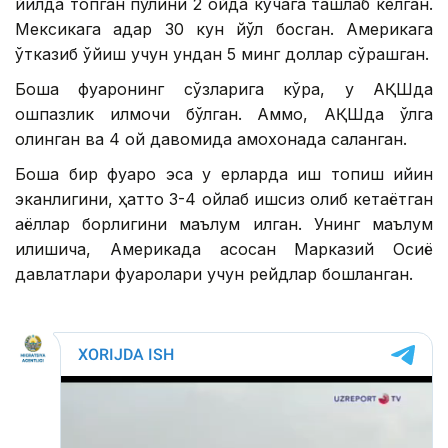
йилда топган пулини 2 ойда кўчага ташлаб келган.
Мексикага қадар 30 кун йўл босган. Америкага
ўтказиб қўйиш учун ундан 5 минг доллар сўрашган.
Бошқа фуқаронинг сўзларига кўра, у АҚШда
ошпазлик қилмоқчи бўлган. Аммо, АҚШда қўлга
олинган ва 4 ой давомида қамоқхонада сақланган.
Бошқа бир фуқаро эса у ерларда иш топиш қийин
эканлигини, ҳатто 3-4 ойлаб ишсиз қолиб кетаётган
аёллар борлигини маълум қилган. Унинг маълум
қилишича, Америкада асосан Марказий Осиё
давлатлари фуқаролари учун рейдлар бошланган.