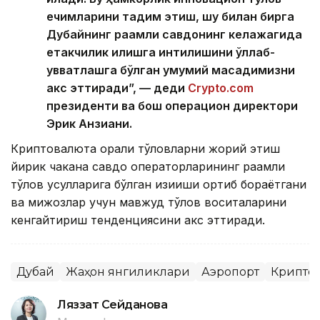
ечимларини тақдим этиш, шу билан бирга
Дубайнинг рақамли савдонинг келажагида
етакчилик қилишга
интилишини қўллаб-
қувватлашга бўлган умумий мақсадимизни
акс эттиради”, — деди
Crypto.com
президенти ва бош операцион директори
Эрик Анзиани.
Криптовалюта орқали тўловларни жорий этиш
йирик чакана савдо операторларининг рақамли
тўлов усулларига бўлган қизиқиши ортиб бораётгани
ва мижозлар учун мавжуд тўлов воситаларини
кенгайтириш тенденциясини акс эттиради.
Дубай
Жаҳон янгиликлари
Аэропорт
Крипто
Ляззат Сейданова