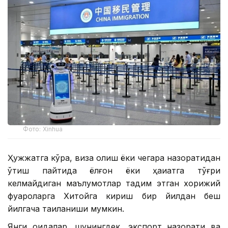
Фото: Xinhua
Ҳужжатга кўра, виза олиш ёки чегара назоратидан
ўтиш пайтида ёлғон ёки ҳақиқатга тўғри
келмайдиган маълумотлар тақдим этган хорижий
фуқароларга Хитойга кириш бир йилдан беш
йилгача тақиқланиши мумкин.
Янги қоидалар, шунингдек, экспорт назорати ва