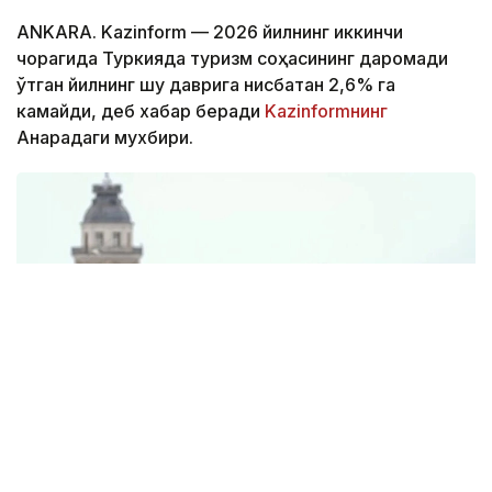
ANKARA. Kazinform — 2026 йилнинг иккинчи
чорагида Туркияда туризм соҳасининг даромади
ўтган йилнинг шу даврига нисбатан 2,6% га
камайди, деб хабар беради
Kazinformнинг
Анқарадаги мухбири.
Фото: Anadolu