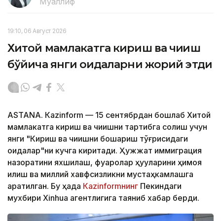
Муаллиф
19:10, 06 Август 2026
Хитой мамлакатга кириш ва чиқиш
бўйича янги қоидаларни жорий этди
ASTANА. Кazinform — 15 сентябрдан бошлаб Хитой
мамлакатга кириш ва чиқишни тартибга солиш учун
янги "Кириш ва чиқишни бошқариш тўғрисидаги
қоидалар"ни кучга киритади. Ҳужжат иммиграция
назоратини яхшилаш, фуқаролар ҳуқуқларини ҳимоя
қилиш ва миллий хавфсизликни мустаҳкамлашга
қаратилган. Бу ҳақда
Кazinformнинг
Пекиндаги
мухбири Xinhua агентлигига таяниб хабар берди.