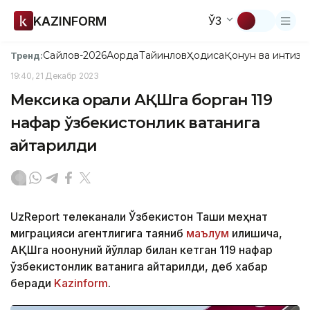
KAZINFORM
ЎЗ
Сайлов-2026
Ақорда
Тайинлов
Ҳодиса
Қонун ва интизо
Тренд:
19:40, 21 Декабр 2023
Мексика орқали АҚШга борган 119
нафар ўзбекистонлик ватанига
қайтарилди
UzReport телеканали Ўзбекистон Ташқи меҳнат
миграцияси агентлигига таяниб
маълум
қилишича,
АҚШга ноқонуний йўллар билан кетган 119 нафар
ўзбекистонлик ватанига қайтарилди, деб хабар
беради
Kazinform
.