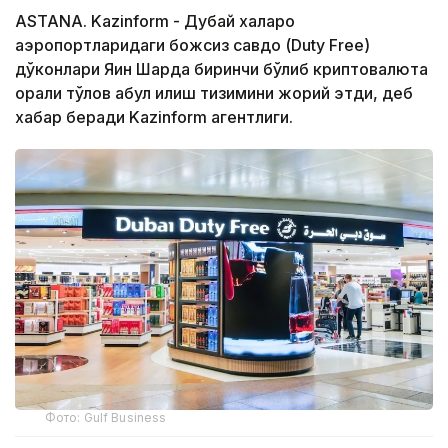
ASTANA. Kazinform - Дубай халқаро
аэропортларидаги божсиз савдо (Duty Free)
дўконлари Яқин Шарқда биринчи бўлиб криптовалюта
орқали тўлов қабул қилиш тизимини жорий этди, деб
хабар беради Kazinform агентлиги.
Фото: Gulf Business