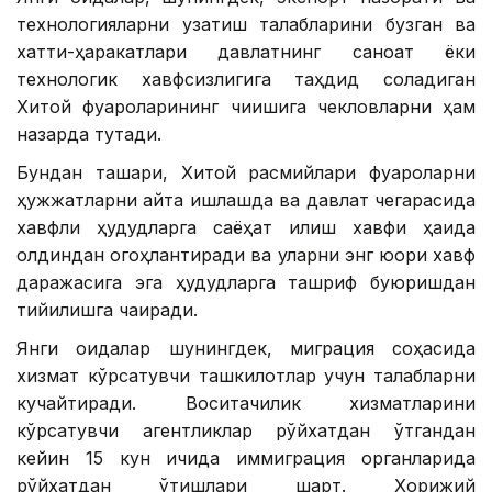
технологияларни узатиш талабларини бузган ва
хатти-ҳаракатлари давлатнинг саноат ёки
технологик хавфсизлигига таҳдид соладиган
Хитой фуқароларининг чиқишига чекловларни ҳам
назарда тутади.
Бундан ташқари, Хитой расмийлари фуқароларни
ҳужжатларни қайта ишлашда ва давлат чегарасида
хавфли ҳудудларга саёҳат қилиш хавфи ҳақида
олдиндан огоҳлантиради ва уларни энг юқори хавф
даражасига эга ҳудудларга ташриф буюришдан
тийилишга чақиради.
Янги қоидалар шунингдек, миграция соҳасида
хизмат кўрсатувчи ташкилотлар учун талабларни
кучайтиради. Воситачилик хизматларини
кўрсатувчи агентликлар рўйхатдан ўтгандан
кейин 15 кун ичида иммиграция органларида
рўйхатдан ўтишлари шарт. Хорижий