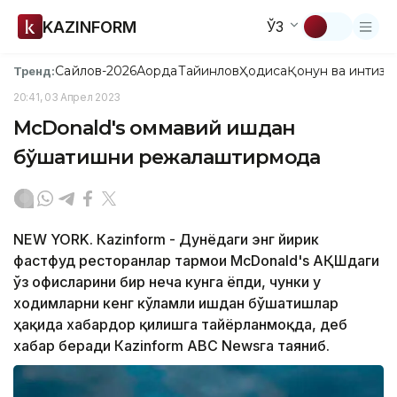
KAZINFORM
ЎЗ
Сайлов-2026
Ақорда
Тайинлов
Ҳодиса
Қонун ва интизо
Тренд:
20:41, 03 Апрел 2023
McDonald's оммавий ишдан
бўшатишни режалаштирмоқда
NEW YORK. Кazinform - Дунёдаги энг йирик
фастфуд ресторанлар тармоғи McDonald's АҚШдаги
ўз офисларини бир неча кунга ёпди, чунки у
ходимларни кенг кўламли ишдан бўшатишлар
ҳақида хабардор қилишга тайёрланмоқда, деб
хабар беради Каzinform АBC Newsга таяниб.