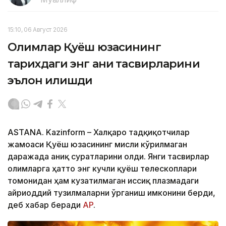
15:10, 06 Август 2026
Олимлар Қуёш юзасининг
тарихдаги энг аниқ тасвирларини
эълон қилишди
ASTANА. Kazinform – Халқаро тадқиқотчилар
жамоаси Қуёш юзасининг мисли кўрилмаган
даражада аниқ суратларини олди. Янги тасвирлар
олимларга ҳатто энг кучли қуёш телескоплари
томонидан ҳам кузатилмаган иссиқ плазмадаги
ғайриоддий тузилмаларни ўрганиш имконини берди,
деб хабар беради
АP
.