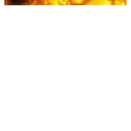
Фото: AP
Суратлар АҚШ Миллий фан жамғармасининг Гавайи
оролидаги Мауида жойлашган Дэниел К.Иноуэ
қуёш телескопи ёрдамида олинган.
Мутахассисларнинг таъкидлашича, Қуёшни махсус
ҳимоя воситаларисиз кузатиш хавфли, шунинг
учун тадқиқот профессионал илмий ускуналар