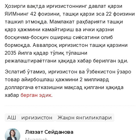
Ҳозирги вақтда Қирғизистоннинг давлат қарзи
ЯИМнинг 42 фоизини, ташқи қарзи эса 22 фоизини
ташкил этмоқда. Мамлакат раҳбарияти ташқи
қарз ҳажмини камайтириш ва ички қарзни
босқичма-босқич ошириш сиёсатини олиб
бормоқда. Аввалроқ Қирғизистон ташқи қарзини
2035 йилга қадар тўлиқ тўлашни
режалаштираётгани ҳақида хабар берилган эди.
Эслатиб ўтамиз, Қирғизистон ва Ўзбекистон ўзаро
товар айирбошлаш ҳажмини 2 миллиард
долларгача етказишни мақсад қилгани ҳақида
хабар
берган эдик.
АҚШ
Қирғизистон
Жаҳон янгиликлари
Ляззат Сейданова
Муаллиф