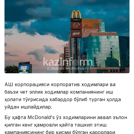
АҚШ корпорацияси корпоратив ходимлари ва
баъзи чет эллик ходимлар компаниянинг иш
ҳолати тўғрисида хабардор бўлиб турган ҳолда
уйдан ишлайдилар.
Бу ҳафта McDonald's ўз ходимларини аввал эълон
қилган кенг қамровли қайта ташкил этиш
кампаниясининг бир қисми бўлган қарорлари