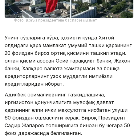
Фото: Қырғыз президентінің баспасөз қызметі
Унинг сўзларига кўра, ҳозирги кунда Хитой
олдидаги қарз мамлакат умумий ташқи қарзининг
20 фоиздан бироз ортиқ қисмини ташкил этади.
Қолган қисми асосан Осиё тараққиёт банки, Жаҳон
банки, Халқаро валюта жамғармаси ва бошқа
кредиторларнинг узоқ муддатли имтиёзли
кредитларидан иборат.
Адилбек Қосималиевнинг таъкидлашича,
Қирғизистон қонунчилигига мувофиқ давлат
қарзининг ялпи ички маҳсулотга нисбатан улуши
60 фоиздан ошмаслиги керак. Бироқ Президент
Садир Жапаров топшириғига биноан бу чегара 50
фоиз даражасида белгиланган.