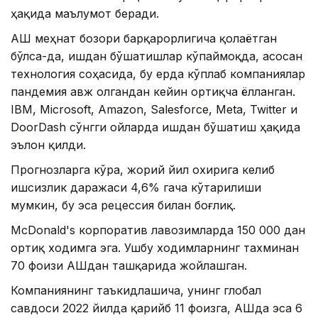
ҳақида маълумот беради.
АҚШ меҳнат бозори барқарорлигича қолаётган
бўлса-да, ишдан бўшатишлар кўпаймоқда, асосан
технология соҳасида, бу ерда кўплаб компаниялар
пандемия авж олгандан кейин ортиқча ёлланган.
IBM, Microsoft, Amazon, Salesforce, Meta, Twitter и
DoorDash сўнгги ойларда ишдан бўшатиш ҳақида
эълон қилди.
Прогнозларга кўра, жорий йил охирига келиб
ишсизлик даражаси 4,6% гача кўтарилиши
мумкин, бу эса рецессия билан боғлиқ.
McDonald's корпоратив лавозимларда 150 000 дан
ортиқ ходимга эга. Ушбу ходимларнинг тахминан
70 фоизи АҚШдан ташқарида жойлашган.
Компаниянинг таъкидлашича, унинг глобал
савдоси 2022 йилда қарийб 11 фоизга, АҚШда эса 6