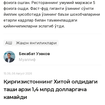
фоизга ошган. Рестораннинг умумий маржаси 5
фоизга ошди. Фаст-фуд гиганти ўзининг сўнгги
йиллик ҳисоботида ўзининг баъзи шохобчаларини
етарли кадрлар билан таъминлашдаги
қийинчиликларни эслатиб ўтди.
АҚШ
Жаҳон янгиликлари
Бекабат Узаков
Муаллиф
15:39, 06 Август 2026
Қирғизистоннинг Хитой олдидаги
ташқи қарзи 1,4 млрд долларгача
камайди