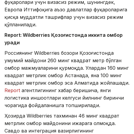
фуқаролари учун визасиз режим, шунингдек,
Европа Иттифоқига аъзо давлатлар фуқароларига
қисқа муддатли ташрифлар учун визасиз режим
қўлланилади.
Report: Wildberries Қозоғистонда иккита омбор
қуради
Россиянинг Wildberries бозори Қозоғистонда
умумий майдони 260 минг квадрат метр бўлган
омбор мажмуаларини қурмоқда. Улардан 160 минг
квадрат метрлик омбор Астанада, яна 100 минг
квадрат метрлик омбор эса Алматида жойлашади.
Report
агентлигининг хабар беришича, янги
логистика иншоотлари келгуси йилнинг биринчи
чорагида фойдаланишга топширилади.
Ҳозирда Wildberries тахминан 46 минг квадрат
метрлик омбор майдонини ижарага олмоқда.
Савдо ва интеграция вазирлигининг