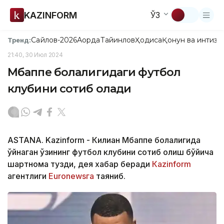
KAZINFORM
ЎЗ
Сайлов-2026
Ақорда
Тайинлов
Ҳодиса
Қонун ва интизо
Тренд:
21:40, 30 Июл 2024
Мбаппе болалигидаги футбол
клубини сотиб олади
ASTANA. Kazinform - Килиан Мбаппе болалигида
ўйнаган ўзининг футбол клубини сотиб олиш бўйича
шартнома тузди, дея хабар беради
Кazinform
агентлиги
Euronewsга
таяниб.