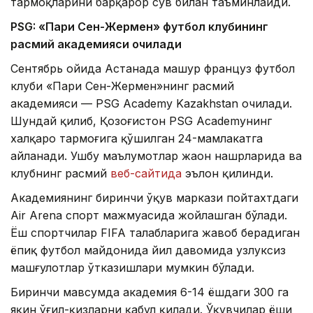
тармоқларини барқарор сув билан таъминлайди.
PSG: «Пари Сен-Жермен» футбол клубининг
расмий академияси очилади
Сентябрь ойида Астанада машҳур француз футбол
клуби «Пари Сен-Жермен»нинг расмий
академияси — PSG Academy Kazakhstan очилади.
Шундай қилиб, Қозоғистон PSG Academyнинг
халқаро тармоғига қўшилган 24-мамлакатга
айланади. Ушбу маълумотлар жаҳон нашрларида ва
клубнинг расмий
веб-сайтида
эълон қилинди.
Академиянинг биринчи ўқув маркази пойтахтдаги
Air Arena спорт мажмуасида жойлашган бўлади.
Ёш спортчилар FIFA талабларига жавоб берадиган
ёпиқ футбол майдонида йил давомида узлуксиз
машғулотлар ўтказишлари мумкин бўлади.
Биринчи мавсумда академия 6-14 ёшдаги 300 га
яқин ўғил-қизларни қабул қилади. Ўқувчилар ёши