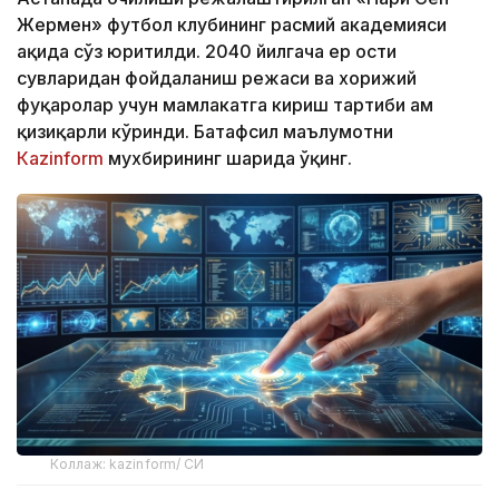
Жермен» футбол клубининг расмий академияси
ҳақида сўз юритилди. 2040 йилгача ер ости
сувларидан фойдаланиш режаси ва хорижий
фуқаролар учун мамлакатга кириш тартиби ҳам
қизиқарли кўринди. Батафсил маълумотни
Кazinform
мухбирининг шарҳида ўқинг.
Коллаж: kazinform/ СИ