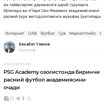
ва тайёргарлик даражасига қараб гуруҳларга
бўлинади ва «Пари Сен-Жермен» академиясининг
расмий ўқув методологиясига мувофиқ ўқитилади.
Интернет
ОАВ
Футбол
Сув
Маркетплейс
Сп
Бекабат Узаков
Муаллиф
16:15, 05 Август 2026
PSG Academy Қозоғистонда биринчи
расмий футбол академиясини
очади