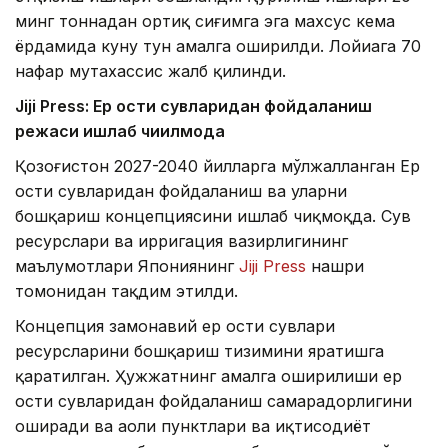
минг тоннадан ортиқ сиғимга эга махсус кема
ёрдамида куну тун амалга оширилди. Лойиҳага 70
нафар мутахассис жалб қилинди.
Jiji Press: Ер ости сувларидан фойдаланиш
режаси ишлаб чиқилмоқда
Қозоғистон 2027-2040 йилларга мўлжалланган Ер
ости сувларидан фойдаланиш ва уларни
бошқариш концепциясини ишлаб чиқмоқда. Сув
ресурслари ва ирригация вазирлигининг
маълумотлари Япониянинг
Jiji Press
нашри
томонидан тақдим этилди.
Концепция замонавий ер ости сувлари
ресурсларини бошқариш тизимини яратишга
қаратилган. Ҳужжатнинг амалга оширилиши ер
ости сувларидан фойдаланиш самарадорлигини
оширади ва аҳоли пунктлари ва иқтисодиёт