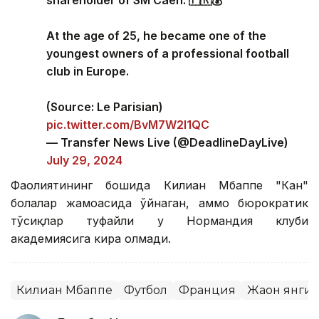
shareholder of SM Caen. 🇫🇷💰
At the age of 25, he became one of the
youngest owners of a professional football
club in Europe.
(Source: Le Parisian)
pic.twitter.com/BvM7W2l1QC
— Transfer News Live (@DeadlineDayLive)
July 29, 2024
Фаолиятининг бошида Килиан Мбаппе "Кан"
болалар жамоасида ўйнаган, аммо бюрократик
тўсиқлар туфайли у Нормандия клуби
академиясига кира олмади.
Килиан Мбаппе
Футбол
Франция
Жаҳон янги