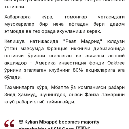
тегишли.
Хабарларга кўра, томонлар ўртасидаги
музокаралар бир неча ҳафтадан бери давом
этмоқда ва тез орада якунланиши керак.
Келишув натижасида "Реал Мадрид" юлдузи
ўтган мавсумда Франция иккинчи дивизионида
олтинчи ўринни эгаллаган ва аввалги асосий
акциядор - Америка инвестиция фонди Oaktree
ўрнини эгаллаган клубнинг 80% акцияларига эга
бўлади.
Тахминларга кўра, Мбаппе ўз компанияси раҳбари
Зиёд Ҳаммуд, шунингдек, онаси Фаиза Ламарини
клуб раҳбари этиб тайинлайди.
🚨 Kylian Mbappé becomes majority