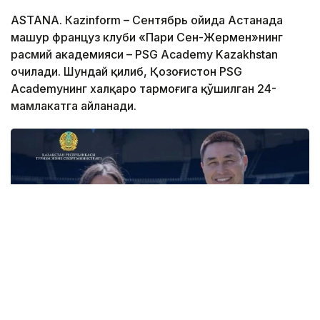
ASTANА. Кazinform – Сентябрь ойида Астанада
машҳур француз клуби «Пари Сен-Жермен»нинг
расмий академияси – PSG Academy Kazakhstan
очилади. Шундай қилиб, Қозоғистон PSG
Academyнинг халқаро тармоғига қўшилган 24-
мамлакатга айланади.