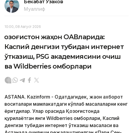
Бекабат Узаков
Муаллиф
10:00, 08 Август 2026
Қозоғистон жаҳон ОАВларида:
Каспий денгизи тубидан интернет
ўтказиш, PSG академиясини очиш
ва Wildberries омборлари
ASTANА. Кazinform - Одатдагидек, жаҳон ахборот
воситалари мамлакатдаги кўплаб масалаларни кенг
ёритдилар. Улар орасида Қозоғистонда
қурилаётган янги Wildberries омборлари, Каспий
денгизи тубидан интернет ўтказиш масаласи ва
Астанада очилиши режалаштирилган «Пари Сен-