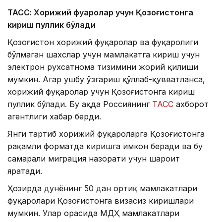
ТАСС: Хорижий фуқаролар учун Қозоғистонга
кириш пуллик бўлади
Қозоғистон хорижий фуқаролар ва фуқаролиги
бўлмаган шахслар учун мамлакатга кириш учун
электрон рухсатнома тизимини жорий қилиши
мумкин. Агар ушбу ўзгариш қўллаб-қувватланса,
хорижий фуқаролар учун Қозоғистонга кириш
пуллик бўлади. Бу ҳақда Россиянинг
ТАСС
ахборот
агентлиги хабар берди.
Янги тартиб хорижий фуқароларга Қозоғистонга
рақамли форматда киришга имкон беради ва бу
самарали миграция назорати учун шароит
яратади.
Ҳозирда дунёнинг 50 дан ортиқ мамлакатлари
фуқаролари Қозоғистонга визасиз киришлари
мумкин. Улар орасида МДҲ мамлакатлари