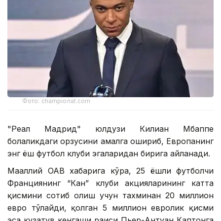
Фото: championat.com
"Реал Мадрид" юлдузи Килиан Мбаппе
болаликдаги орзусини амалга ошириб, Европанинг
энг ёш футбол клуби эгаларидан бирига айланади.
Маҳаллий ОАВ хабарига кўра, 25 ёшли футболчи
Франциянинг “Кан” клуби акцияларининг катта
қисмини сотиб олиш учун тахминан 20 миллион
евро тўлайди, қолган 5 миллион евролик қисми
эса кузатув кенгаши раиси Пьер-Антуан Каптонга