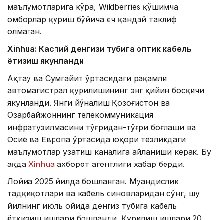
маълумотларига кўра, Wildberries қўшимча
омборлар қуриш бўйича ҳеч қандай таклиф
олмаган.
Xinhuа: Каспий денгизи тубига оптик кабель
ётқизиш якунланди
Ақтау ва Сумгайит ўртасидаги рақамли
автомагистрал қурилишининг энг қийин босқичи
якунланди. Янги йўналиш Қозоғистон ва
Озарбайжоннинг телекоммуникация
инфратузилмасини тўғридан-тўғри боғлаши ва
Осиё ва Европа ўртасида юқори тезликдаги
маълумотлар узатиш каналига айланиши керак. Бу
ҳақда
Xinhua
ахборот агентлиги хабар берди.
Лойиҳа 2025 йилда бошланган. Муҳандислик
тадқиқотлари ва кабель синовларидан сўнг, шу
йилнинг июль ойида денгиз тубига кабель
ётқизиш ишлари бошланди. Қурилиш ишлари 20