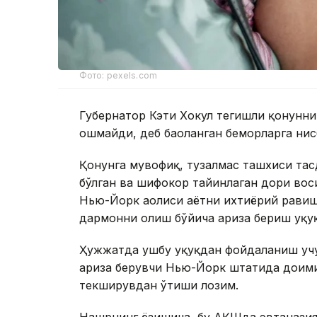
Фото: pexels.com
Губернатор Кэти Хокул тегишли қонунн
ошмайди, деб баҳоланган беморларга нис
Қонунга мувофиқ, тузалмас ташхиси тасд
бўлган ва шифокор тайинлаган дори вос
Нью-Йорк аҳолиси ҳаётни ихтиёрий рави
дармонни олиш бўйича ариза бериш ҳуқуқ
Ҳужжатда ушбу ҳуқуқдан фойдаланиш учу
ариза берувчи Нью-Йорк штатида доимий
текширувдан ўтиши лозим.
Нашрнинг ёзишича, бу АҚШда эвтаназия 