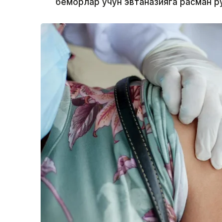
беморлар учун эвтаназияга расман р