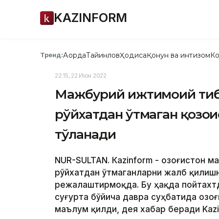
KAZINFORM
Ақорда
Тайинлов
Ҳодиса
Қонун ва интизом
Ко
Тренд:
22:15, 22 Июн 2022
Мажбурий ижтимоий тибб
рўйхатдан ўтмаган қозоғ
тўланади
NUR-SULTAN. Кazinform - Қозоғистон 
рўйхатдан ўтмаганларни жалб қилиш
режалаштирмоқда. Бу ҳақда пойтахт
суғурта бўйича давра суҳбатида Қозо
маълум қилди, дея хабар беради Kazi