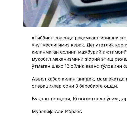
«Тиббиёт соҳасида рақамлаштиришни ж
унутмаслигимиз керак. Депутатлик корп
қилинмаган аҳолини мажбурий ижтимоий 
муқобил механизмини жорий этиш режал
ўтмаган шахс 12 ойлик аванс тўловини о
Аввал хабар қилинганидек, мамлакатда 
операциялар сони 3 баробарга ошди.
Бундан ташқари, Қозоғистонда ўлим дар
Муаллиф: Али Ибраев