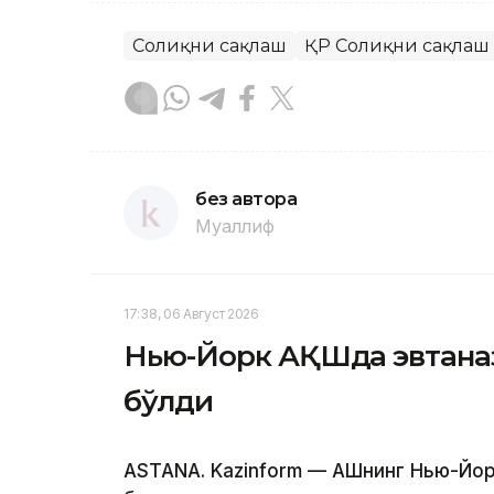
Соғлиқни сақлаш
ҚР Соғлиқни сақлаш
без автора
Муаллиф
17:38, 06 Август 2026
Нью-Йорк АҚШда эвтаназ
бўлди
ASTANA. Kazinform — АҚШнинг Нью-Йо