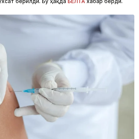
ухсат берилди. Бу ҳақда
БЕЛТА
хабар берди.