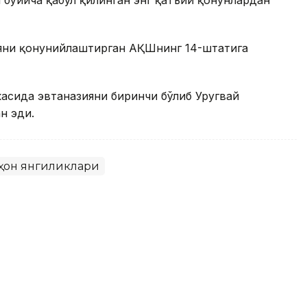
ияни қонунийлаштирган АҚШнинг 14-штатига
асида эвтаназияни биринчи бўлиб Уругвай
н эди.
ҳон янгиликлари