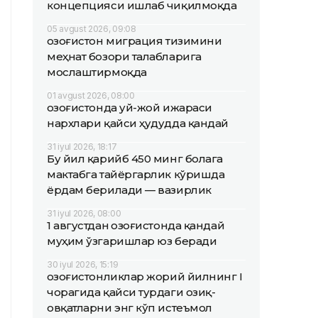
концепцияси ишлаб чиқилмоқда
05 avgust 2026, 09:08
Қозоғистон миграция тизимини
меҳнат бозори талабларига
мослаштирмоқда
01 avgust 2026, 08:00
Қозоғистонда уй-жой ижараси
нархлари қайси ҳудудда қандай
31 iyul 2026, 18:17
Бу йил қарийб 450 минг болага
мактабга тайёргарлик кўришда
ёрдам берилади — вазирлик
31 iyul 2026, 08:00
1 августдан Қозоғистонда қандай
муҳим ўзгаришлар юз беради
30 iyul 2026, 15:19
Қозоғистонликлар жорий йилнинг I
чорагида қайси турдаги озиқ-
овқатларни энг кўп истеъмол