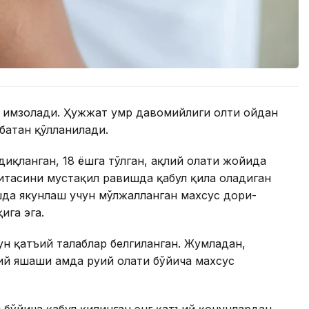
и имзолади. Ҳужжат умр давомийлиги олти ойдан
батан қўлланилади.
иқланган, 18 ёшга тўлган, ақлий ҳолати жойида
итасини мустақил равишда қабул қила оладиган
шда якунлаш учун мўлжалланган махсус дори-
ига эга.
н қатъий талаблар белгиланган. Жумладан,
 яшаши ҳамда руҳий ҳолати бўйича махсус
бўйича қабул қилинган энг қатъий қонунлардан