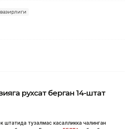
 вазирлиги
ияга рухсат берган 14-штат
рк штатида тузалмас касалликка чалинган