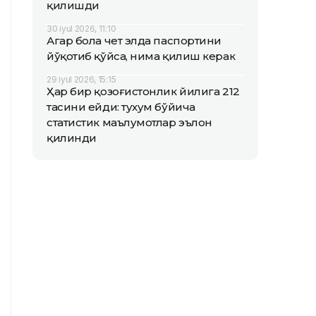
қилишди
30 iyul 2026, 11:10
Агар бола чет элда паспортини
йўқотиб қўйса, нима қилиш керак
29 iyul 2026, 15:15
Ҳар бир қозоғистонлик йилига 212
тасини ейди: тухум бўйича
статистик маълумотлар эълон
қилинди