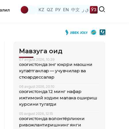
KZ
QZ
РУ
EN
中文
ق ز
ЎЗ
аҳлил
Мавзуга оид
07 avgust 2026, 10:39
Қозоғистонда энг юқори маошни
кутаётганлар — учувчилар ва
стюардессалар
06 avgust 2026, 20:10
Қозоғистонда 12 минг нафар
ижтимоий ходим малака ошириш
курсини тугатди
05 avgust 2026, 12:15
Қозоғистонда волонтёрликни
ривожлантиришнинг янги