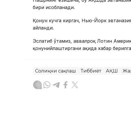
бири ҳисобланади.
Қонун кучга киргач, Нью-Йорк эвтаназ
айланди.
Эслатиб ўтамиз, аввалроқ Лотин Америк
қонунийлаштиргани ҳақида хабар берилга
Соғлиқни сақлаш
Тиббиёт
АҚШ
Жа
Ляззат Сейданова
Муаллиф