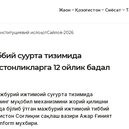
Жаҳон
Қозоғистон
Сиёсат
Т
нституциявий ислоҳот
Сайлов-2026
ий суғурта тизимида
истонликларга 12 ойлик бадал
мажбурий ижтимоий суғурта тизимида
нинг муқобил механизмини жорий қилишни
да бўлиб ўтган мажбурий ижтимоий тиббий
ғистон Соғлиқни сақлаш вазири Ажар Ғиният
nform мухбири.