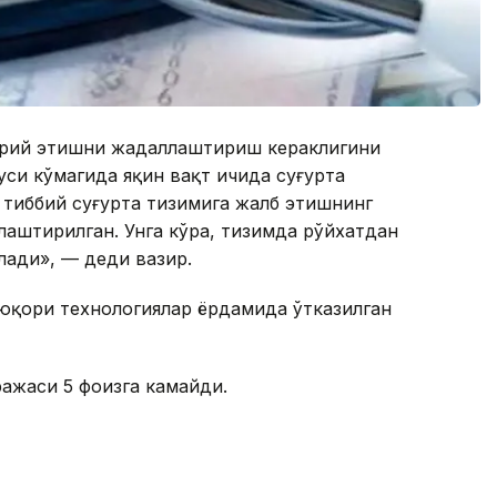
орий этишни жадаллаштириш кераклигини
уси кўмагида яқин вақт ичида суғурта
тиббий суғурта тизимига жалб этишнинг
аштирилган. Унга кўра, тизимда рўйхатдан
лади», — деди вазир.
юқори технологиялар ёрдамида ўтказилган
ажаси 5 фоизга камайди.