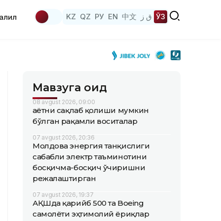
KZ
QZ
РУ
EN
中文
ق ز
ЎЗ
аҳлил
Мавзуга оид
08 avgust 2026, 09:00
Ҳаётни сақлаб қолиши мумкин
бўлган рақамли воситалар
07 avgust 2026, 20:36
Молдова энергия танқислиги
сабабли электр таъминотини
босқичма-босқич ўчиришни
режалаштирган
07 avgust 2026, 19:37
АҚШда қарийб 500 та Boeing
самолёти эҳтимолий ёриқлар