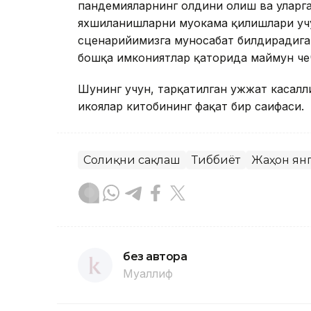
пандемияларнинг олдини олиш ва уларг
яхшиланишларни муҳокама қилишлари уч
сценарийимизга муносабат билдирадиган
бошқа имкониятлар қаторида маймун чеча
Шунинг учун, тарқатилган ҳужжат касалл
ҳикоялар китобининг фақат бир саҳифаси.
Соғлиқни сақлаш
Тиббиёт
Жаҳон ян
без автора
Муаллиф