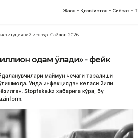
Жаҳон
Қозоғистон
Сиёсат
Т
нституциявий ислоҳот
Сайлов-2026
иллион одам ўлади» - фейк
ойдаланувчилари маймун чечаги тарқалиши
ўлишмоқда. Унда инфекциядан келаси йили
зилган. Stopfake.kz хабарига кўра, бу
zinform.