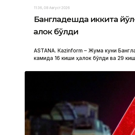
11:36, 08 Август 2026
Бангладешда иккита йўл-
ҳалок бўлди
ASTANА. Кazinform – Жума куни Банг
камида 16 киши ҳалок бўлди ва 29 ки