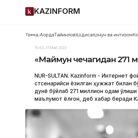
KAZINFORM
Ақорда
Тайинлов
Ҳодиса
Қонун ва интизом
Ко
Тренд:
15:43, 31 Май 2022
«Маймун чечагидан 271 м
NUR-SULTAN. Кazinform - Интернет ф
стсенарийси ёзилган ҳужжат билан б
дунё бўйлаб 271 миллион одам ўлиши ё
маълумот ёлғон, деб хабар беради Ka