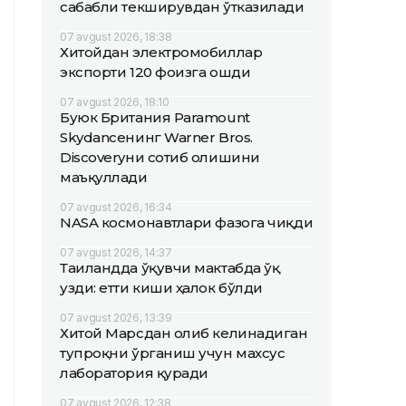
сабабли текширувдан ўтказилади
07 avgust 2026, 18:38
Хитойдан электромобиллар
экспорти 120 фоизга ошди
07 avgust 2026, 18:10
Буюк Британия Paramount
Skydanceнинг Warner Bros.
Discoveryни сотиб олишини
маъқуллади
07 avgust 2026, 16:34
NASA космонавтлари фазога чиқди
07 avgust 2026, 14:37
Таиландда ўқувчи мактабда ўқ
узди: етти киши ҳалок бўлди
07 avgust 2026, 13:39
Хитой Марсдан олиб келинадиган
тупроқни ўрганиш учун махсус
лаборатория қуради
07 avgust 2026, 12:38