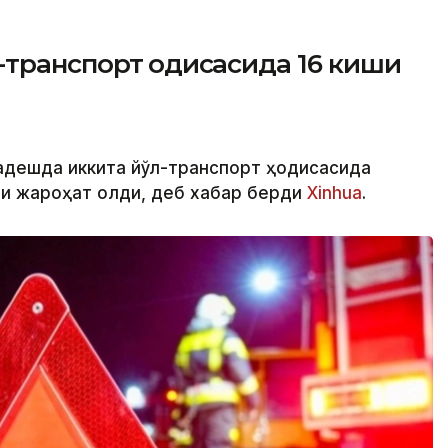
транспорт ҳодисасида 16 киши
ладешда иккита йўл-транспорт ҳодисасида
ши жароҳат олди, деб хабар берди
Xinhua
.