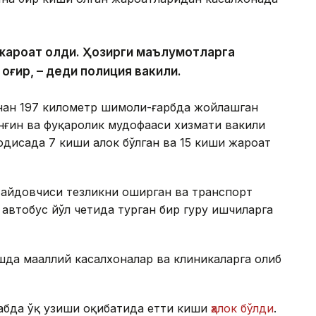
и жароҳат олди. Ҳозирги маълумотларга
 оғир, – деди полиция вакили.
инан 197 километр шимоли-ғарбда жойлашган
ёнғин ва фуқаролик мудофааси хизмати вакили
одисада 7 киши ҳалок бўлган ва 15 киши жароҳат
 ҳайдовчиси тезликни оширган ва транспорт
втобус йўл четида турган бир гуруҳ ишчиларга
да маҳаллий касалхоналар ва клиникаларга олиб
абда ўқ узиши оқибатида етти киши
ҳалок бўлди
.