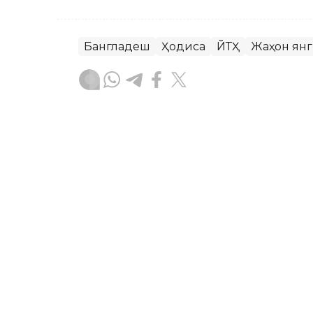
Бангладеш
Ҳодиса
ЙТҲ
Жаҳон ян
Бекабат Узаков
Муаллиф
09:00, 08 Август 2026
Ҳаётни сақлаб қолиши м
воситалар