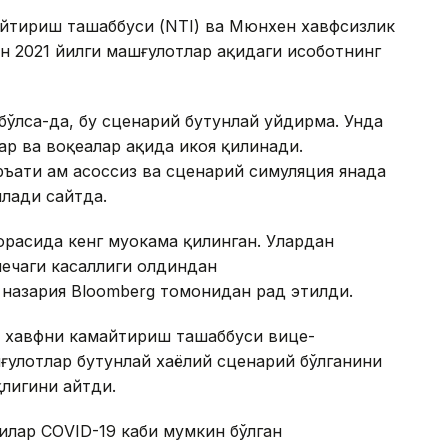
айтириш ташаббуси (NTI) ва Мюнхен хавфсизлик
 2021 йилги машғулотлар ҳақидаги ҳисоботнинг
 бўлса-да, бу сценарий бутунлай уйдирма. Унда
р ва воқеалар ҳақида ҳикоя қилинади.
ъати ҳам асоссиз ва сценарий симуляция янада
илади сайтда.
орасида кенг муҳокама қилинган. Улардан
чечаги касаллиги олдиндан
назария Bloomberg томонидан рад этилди.
 хавфни камайтириш ташаббуси вице-
ғулотлар бутунлай хаёлий сценарий бўлганини
қлигини айтди.
илар CОVID-19 каби мумкин бўлган