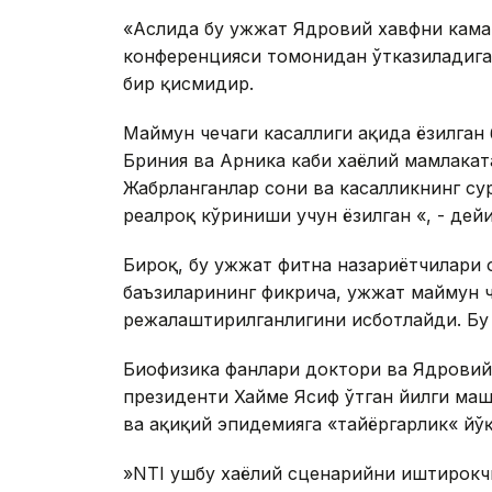
«Аслида бу ҳужжат Ядровий хавфни кам
конференцияси томонидан ўтказиладиган
бир қисмидир.
Маймун чечаги касаллиги ҳақида ёзилган
Бриния ва Арника каби хаёлий мамлаката
Жабрланганлар сони ва касалликнинг сур
реалроқ кўриниши учун ёзилган «, - дей
Бироқ, бу ҳужжат фитна назариётчилари 
баъзиларининг фикрича, ҳужжат маймун 
режалаштирилганлигини исботлайди. Бу 
Биофизика фанлари доктори ва Ядровий
президенти Хайме Ясиф ўтган йилги маш
ва ҳақиқий эпидемияга «тайёргарлик« йў
»NTI ушбу хаёлий сценарийни иштирокч