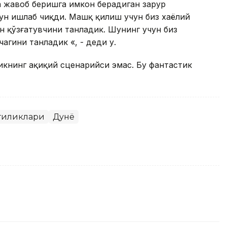
а жавоб беришга имкон берадиган зарур
ун ишлаб чиқди. Машқ қилиш учун биз хаёлий
 қўзғатувчини танладик. Шунинг учун биз
гини танладик «, - деди у.
икнинг ҳақиқий сценарийси эмас. Бу фантастик
гиликлари
Дунё