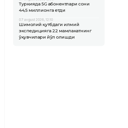
Туркияда 5G абонентлари сони
44,5 миллионга етди
07 avgust 2026, 12:10
Шимолий қутбдаги илмий
экспедицияга 22 мамлакатнинг
ўқувчилари йўл олишди