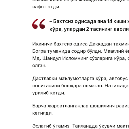
вафот этди.
– Бахтсиз ҳодисада яна 14 киш
кўра, улардан 2 тасининг аҳволи
Иккинчи бахтсиз ҳодиса Даккадан тахм
Богра туманида содир бўлди. Маҳаллий 
Мд. Шаҳидул Исломнинг сўзларига кўра, ҳ
олган.
Дастлабки маълумотларга кўра, автобус
воситасини бошқара олмаган. Натижада а
урилиб кетди.
Барча жароҳатланганлар шошилинч равиш
кетилди.
Эслатиб ўтамиз, Таиландда ўқувчи макт