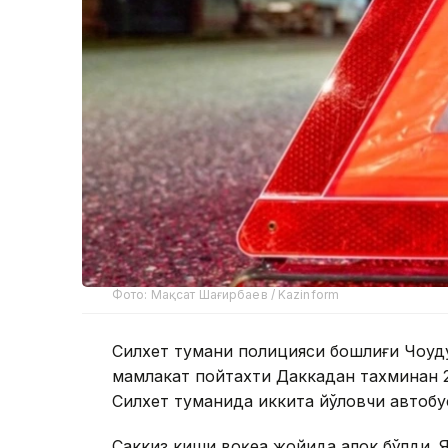
Фото: Мақсат Шағирбаев / Kazinform
Силхет тумани полицияси бошлиғи Чоудҳ
мамлакат пойтахти Даккадан тахминан
Силхет туманида иккита йўловчи автобу
Саккиз киши воқеа жойида ҳалок бўлди. 