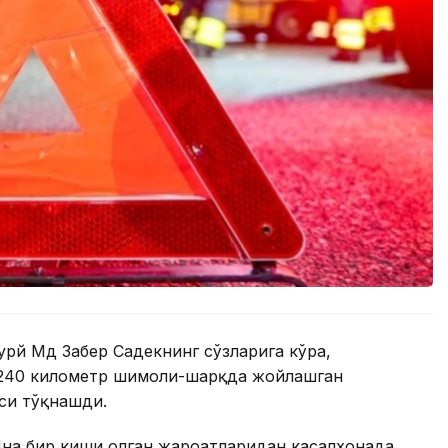
урй Мд Забер Садекнинг сўзларига кўра,
 240 километр шимоли-шарқда жойлашган
си тўқнашди.
Яна бир киши олган жароҳатларидан касалхонада