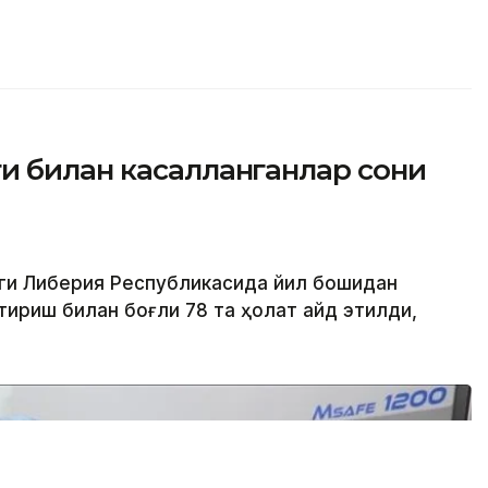
и билан касалланганлар сони
аги Либерия Республикасида йил бошидан
ириш билан боғлиқ 78 та ҳолат қайд этилди,