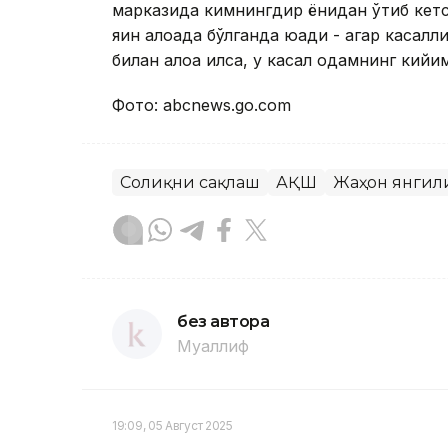
марказида кимнингдир ёнидан ўтиб кетса,
яқин алоқада бўлганда юқади - агар каса
билан алоқа қилса, у касал одамнинг кийи
Фото: аbcnews.gо.cоm
Соғлиқни сақлаш
АҚШ
Жаҳон янгил
без автора
Муаллиф
19:09, 05 Август 2025