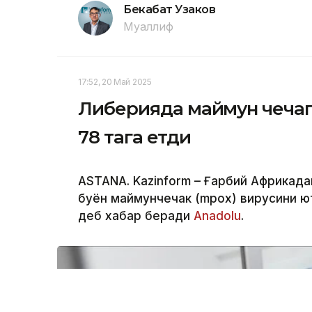
Бекабат Узаков
Муаллиф
17:52, 20 Май 2025
Либерияда маймун чечаг
78 тага етди
ASTANA. Kazinform – Ғарбий Африкад
буён маймунчечак (mpox) вирусини юқт
деб хабар беради
Anadolu
.