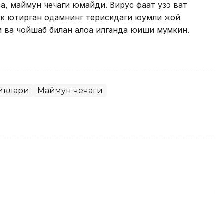
 маймун чечаги юқмайди. Вирус фақат узоқ вақт
ллик юқтирган одамнинг терисидаги юқумли жой
м ва чойшаб билан алоқа қилганда юқиши мумкин.
иклари
Маймун чечаги