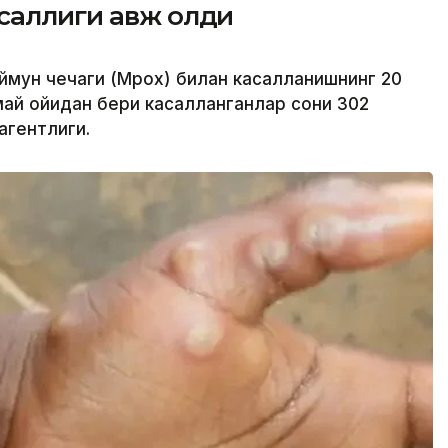
саллиги авж олди
аймун чечаги (Мpох) билан касалланишнинг 20
 май ойидан бери касалланганлар сони 302
агентлиги.