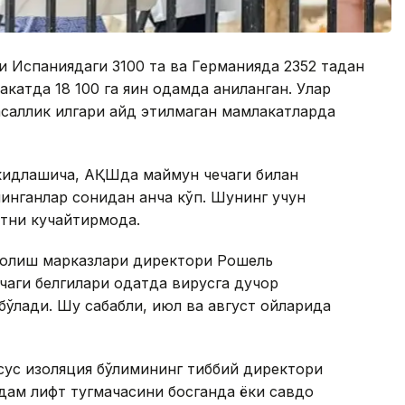
и Испаниядаги 3100 та ва Германияда 2352 тадан
катда 18 100 га яқин одамда аниқланган. Улар
асаллик илгари қайд этилмаган мамлакатларда
ъкидлашича, АҚШда маймун чечаги билан
линганлар сонидан анча кўп. Шунинг учун
тни кучайтирмоқда.
и олиш марказлари директори Рошель
чаги белгилари одатда вирусга дучор
бўлади. Шу сабабли, июл ва август ойларида
сус изоляция бўлимининг тиббий директори
дам лифт тугмачасини босганда ёки савдо