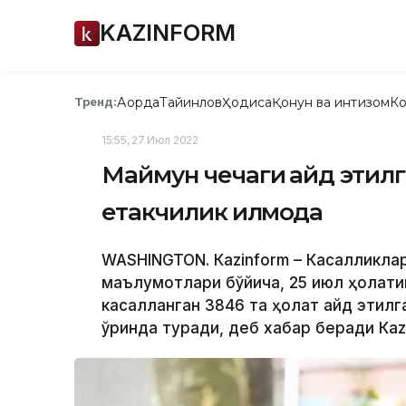
KAZINFORM
Ақорда
Тайинлов
Ҳодиса
Қонун ва интизом
Ко
Тренд:
15:55, 27 Июл 2022
Маймун чечаги қайд эти
етакчилик қилмоқда
WASHINGTON. Кazinform – Касалликлар
маълумотлари бўйича, 25 июл ҳолати
касалланган 3846 та ҳолат қайд этилг
ўринда туради, деб хабар беради Кaz