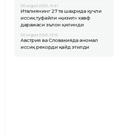
06 avgust 2026, 14:41
Италиянинг 27 та шаҳрида кучли
иссиқ туфайли «қизил» хавф
даражаси эълон қилинди
06 avgust 2026, 13:10
Австрия ва Словакияда аномал
иссиқ рекорди қайд этилди