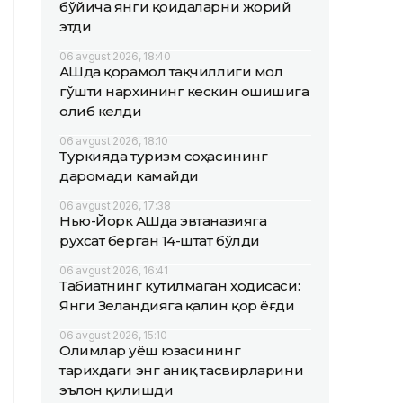
бўйича янги қоидаларни жорий
этди
06 avgust 2026, 18:40
АҚШда қорамол тақчиллиги мол
гўшти нархининг кескин ошишига
олиб келди
06 avgust 2026, 18:10
Туркияда туризм соҳасининг
даромади камайди
06 avgust 2026, 17:38
Нью-Йорк АҚШда эвтаназияга
рухсат берган 14-штат бўлди
06 avgust 2026, 16:41
Табиатнинг кутилмаган ҳодисаси:
Янги Зеландияга қалин қор ёғди
06 avgust 2026, 15:10
Олимлар Қуёш юзасининг
тарихдаги энг аниқ тасвирларини
эълон қилишди