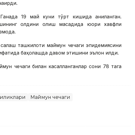
ақирди.
анада 19 май куни тўрт кишида аниқланган.
шининг олдини олиш мақсадида юқори хавфли
моқда.
 сақлаш ташкилоти маймун чечаги эпидемиясини
 сифатида баҳолашда давом этишини эълон қилди.
ймун чечаги билан касалланганлар сони 78 тага
гиликлари
Маймун чечаги