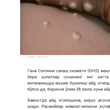
Фото: who.int
Гана Соғлиқни сақлаш хизмати (GHS) маъ
бери ҳолатлар сонининг энг катта
янгиланишда муҳим бурилиш қайд этилди
бўлса-да, биринчи ўлим 28 июль куни қай
Баёнотда қайд этилишича, вирус асоса
юқади. Расмийлар жамоатчиликни эҳтиёт