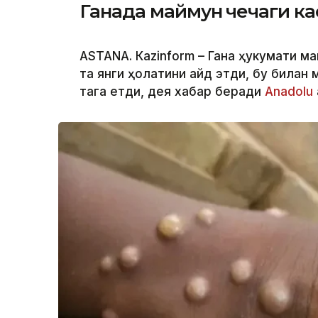
Ганада маймун чечаги ка
ASTANА. Кazinform – Гана ҳукумати м
та янги ҳолатини қайд этди, бу билан
тага етди, дея хабар беради
Аnadolu