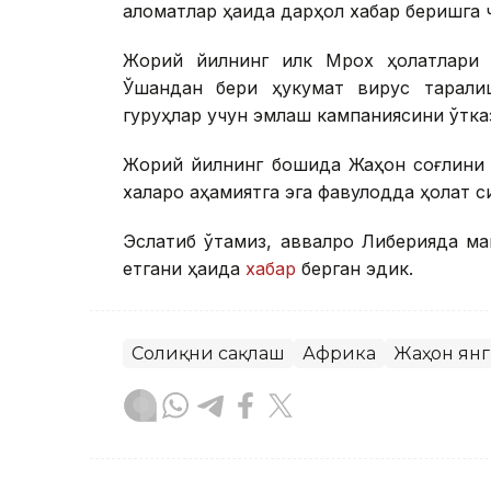
аломатлар ҳақида дарҳол хабар беришга ч
Жорий йилнинг илк Мрох ҳолатлари Г
Ўшандан бери ҳукумат вирус тарқали
гуруҳлар учун эмлаш кампаниясини ўтказ
Жорий йилнинг бошида Жаҳон соғлиқни
халқаро аҳамиятга эга фавқулодда ҳолат
Эслатиб ўтамиз, аввалроқ Либерияда ма
етгани ҳақида
хабар
берган эдик.
Соғлиқни сақлаш
Африка
Жаҳон ян