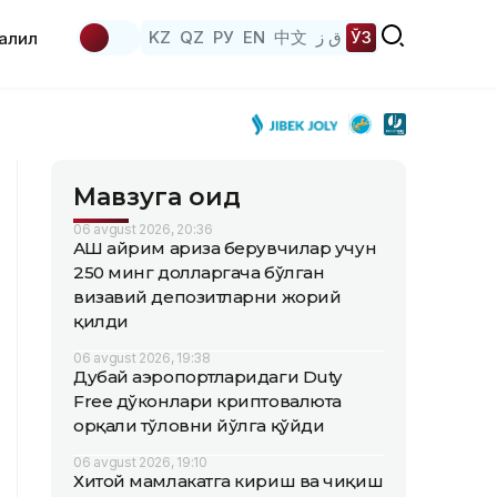
KZ
QZ
РУ
EN
中文
ق ز
ЎЗ
аҳлил
Мавзуга оид
06 avgust 2026, 20:36
АҚШ айрим ариза берувчилар учун
250 минг долларгача бўлган
визавий депозитларни жорий
қилди
06 avgust 2026, 19:38
Дубай аэропортларидаги Duty
Free дўконлари криптовалюта
орқали тўловни йўлга қўйди
06 avgust 2026, 19:10
Хитой мамлакатга кириш ва чиқиш