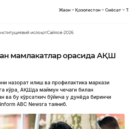
Жаҳон
Қозоғистон
Сиёсат
Т
нституциявий ислоҳот
Сайлов-2026
лган мамлакатлар орасида АҚШ
ни назорат қилиш ва профилактика маркази
га кўра, АҚШда маймун чечаги билан
ан ва бу кўрсаткич бўйича у дунёда биринчи
inform АBC Newsга таяниб.