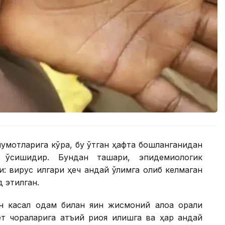
лумотларига кўра, бу ўтган ҳафта бошланганидан
 ўсишидир. Бундан ташқари, эпидемиологик
: вирус илгари ҳеч қандай ўлимга олиб келмаган
д этилган.
н касал одам билан яқин жисмоний алоқа орқали
 чораларига қатъий риоя қилишга ва ҳар қандай