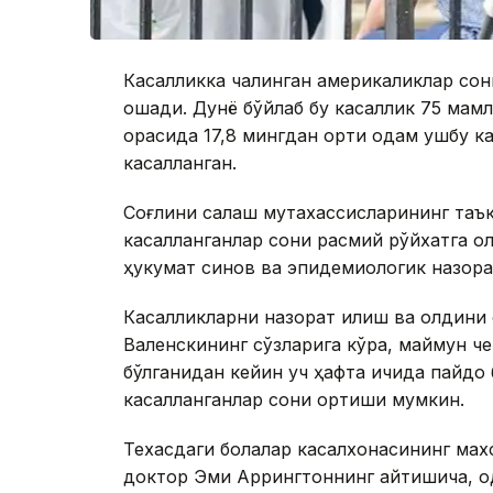
Касалликка чалинган америкаликлар сон
ошади. Дунё бўйлаб бу касаллик 75 мамла
орасида 17,8 мингдан ортиқ одам ушбу к
касалланган.
Соғлиқни сақлаш мутахассисларининг та
касалланганлар сони расмий рўйхатга о
ҳукумат синов ва эпидемиологик назора
Касалликларни назорат қилиш ва олдин
Валенскининг сўзларига кўра, маймун че
бўлганидан кейин уч ҳафта ичида пайдо 
касалланганлар сони ортиши мумкин.
Техасдаги болалар касалхонасининг мах
доктор Эми Аррингтоннинг айтишича, о