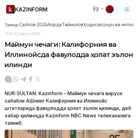
KAZINFORM
ЎЗ
Сайлов-2026
Ақорда
Тайинлов
Ҳодиса
Қонун ва интизо
Тренд:
13:12, 02 Август 2022
Маймун чечаги: Калифорния ва
Иллинойсда фавқулодда ҳолат эълон
қилинди
NUR-SULTAN. Kazinform – Маймун чечаги вируси
сабабли АҚШнинг Калифорния ва Иллинойс
штатларида фавқулодда ҳолат эълон қилинди, деб
хабар қилмоқда Kazinform NBC News телеканалига
таяниб.