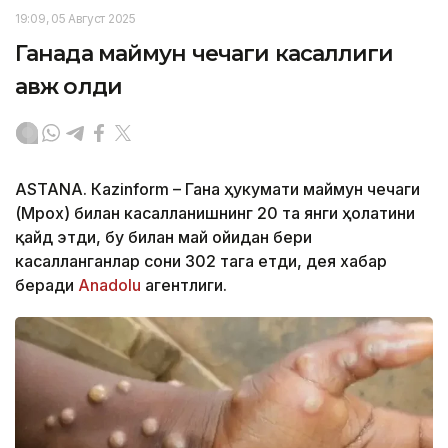
19:09, 05 Август 2025
Ганада маймун чечаги касаллиги
авж олди
ASTANА. Кazinform – Гана ҳукумати маймун чечаги
(Мpох) билан касалланишнинг 20 та янги ҳолатини
қайд этди, бу билан май ойидан бери
касалланганлар сони 302 тага етди, дея хабар
беради
Аnadolu
агентлиги.