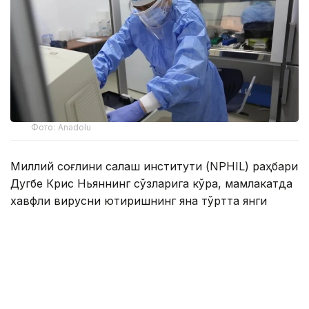
Фото: Anadolu
Миллий соғлиқни сақлаш институти (NPHIL) раҳбари
Дугбе Крис Ньяннинг сўзларига кўра, мамлакатда
хавфли вирусни юқтиришнинг яна тўртта янги
ҳолати аниқланган.
Вирус тарқалишининг олдини олиш чора-
тадбирлари доирасида Либерия ўтган ой Европа
Комиссиясининг Соғлиқни сақлаш бўйича фавқулодда
вазиятлар бўлимидан mpox вирусига қарши 10,8