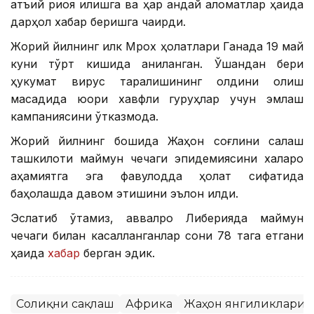
қатъий риоя қилишга ва ҳар қандай аломатлар ҳақида
дарҳол хабар беришга чақирди.
Жорий йилнинг илк Мрох ҳолатлари Ганада 19 май
куни тўрт кишида аниқланган. Ўшандан бери
ҳукумат вирус тарқалишининг олдини олиш
мақсадида юқори хавфли гуруҳлар учун эмлаш
кампаниясини ўтказмоқда.
Жорий йилнинг бошида Жаҳон соғлиқни сақлаш
ташкилоти маймун чечаги эпидемиясини халқаро
аҳамиятга эга фавқулодда ҳолат сифатида
баҳолашда давом этишини эълон қилди.
Эслатиб ўтамиз, аввалроқ Либерияда маймун
чечаги билан касалланганлар сони 78 тага етгани
ҳақида
хабар
берган эдик.
Соғлиқни сақлаш
Африка
Жаҳон янгиликлари