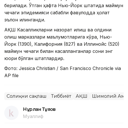
берилади. Ўтган ҳафта Нью-Йорк штатида маймун
чечаги эпидемияси сабабли фавқулодда ҳолат
эълон қилинганди.
АҚШ Касалликларни назорат қилиш ва олдини
олиш марказлари маълумотларига кўра, Нью-
Йорк (1390), Калифорния (827) ва Иллинойс (520)
маймун чечаги билан касалланганлар сони энг
юқори бўлган штатлардир.
Фото: Jessica Christian / San Francisco Chronicle via
AP file
Соғлиқни сақлаш
Тиббиёт
АҚШ
Шимолий Аме
Нұрлан Тұяқов
Муаллиф