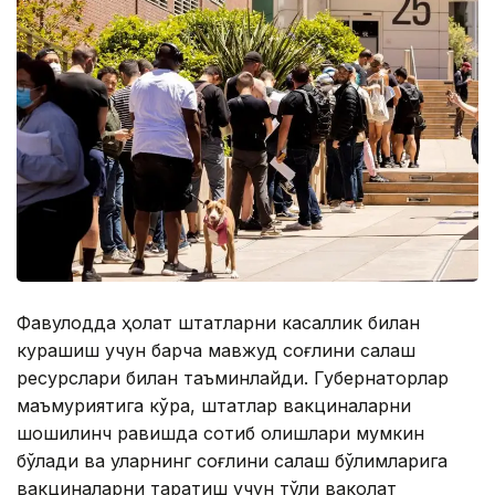
Фавқулодда ҳолат штатларни касаллик билан
курашиш учун барча мавжуд соғлиқни сақлаш
ресурслари билан таъминлайди. Губернаторлар
маъмуриятига кўра, штатлар вакциналарни
шошилинч равишда сотиб олишлари мумкин
бўлади ва уларнинг соғлиқни сақлаш бўлимларига
вакциналарни тарқатиш учун тўлиқ ваколат