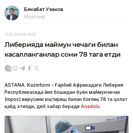
Бекабат Узаков
Муаллиф
17:52, 20 Май 2025
Либерияда маймун чечаги билан
касалланганлар сони 78 тага етди
ASTANA. Kazinform – Ғарбий Африкадаги Либерия
Республикасида йил бошидан буён маймунчечак
(mpox) вирусини юқтириш билан боғлиқ 78 та ҳолат
қайд этилди, деб хабар беради
Anadolu
.