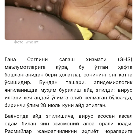
Фото: who.int
Гана Соғлиқни сақлаш хизмати (GHS)
маълумотларига кўра, бу ўтган ҳафта
бошланганидан бери ҳолатлар сонининг энг катта
ўсишидир. Бундан ташқари, эпидемиологик
янгиланишда муҳим бурилиш қайд этилди: вирус
илгари ҳеч қандай ўлимга олиб келмаган бўлса-да,
биринчи ўлим 28 июль куни қайд этилган.
Баёнотда қайд этилишича, вирус асосан касал
одам билан яқин жисмоний алоқа орқали юқади.
Расмийлар жамоатчиликни эҳтиёт чораларига