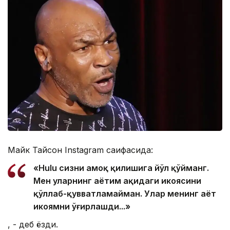
Майк Тайсон Instagram саҳифасида:
«Hulu сизни аҳмоқ қилишига йўл қўйманг.
Мен уларнинг ҳаётим ҳақидаги ҳикоясини
қўллаб-қувватламайман. Улар менинг ҳаёт
ҳикоямни ўғирлашди...»
, - деб ёзди.