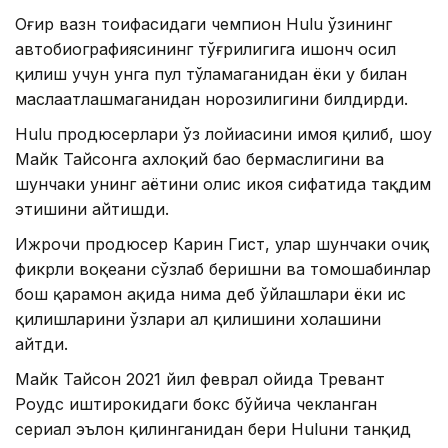
Оғир вазн тоифасидаги чемпион Hulu ўзининг
автобиографиясининг тўғрилигига ишонч ҳосил
қилиш учун унга пул тўламаганидан ёки у билан
маслаҳатлашмаганидан норозилигини билдирди.
Hulu продюсерлари ўз лойиҳасини ҳимоя қилиб, шоу
Майк Тайсонга ахлоқий баҳо бермаслигини ва
шунчаки унинг ҳаётини ҳолис ҳикоя сифатида тақдим
этишини айтишди.
Ижрочи продюсер Карин Гист, улар шунчаки очиқ
фикрли воқеани сўзлаб беришни ва томошабинлар
бош қаҳрамон ҳақида нима деб ўйлашлари ёки ҳис
қилишларини ўзлари ҳал қилишини хоҳлашини
айтди.
Майк Тайсон 2021 йил феврал ойида Тревант
Роудс иштирокидаги бокс бўйича чекланган
сериал эълон қилинганидан бери Huluни танқид