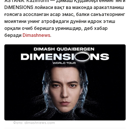
ASTANА. Кazinform — Димаш Қудайбергеннинг янги
DiMENSIONS лойиҳаси вақт ва маконда ҳаракатланиш
ғоясига асосланган асар эмас, балки санъаткорнинг
моҳиятини унинг атрофидаги дунёни идрок этиш
орқали очиб беришга уринишдир, деб хабар
беради
Dimashnews
.
Фото: dimashnews.com