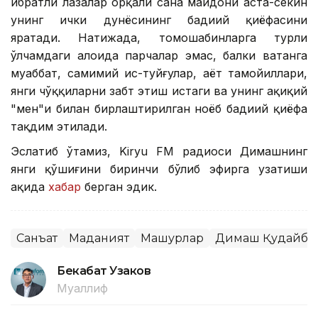
ибратли лаҳзалар орқали саҳна майдони аста-секин
унинг ички дунёсининг бадиий қиёфасини
яратади. Натижада, томошабинларга турли
ўлчамдаги алоҳида парчалар эмас, балки ватанга
муҳаббат, самимий ҳис-туйғулар, ҳаёт тамойиллари,
янги чўққиларни забт этиш истаги ва унинг ҳақиқий
"мен"и билан бирлаштирилган ноёб бадиий қиёфа
тақдим этилади.
Эслатиб ўтамиз, Kiryu FM радиоси Димашнинг
янги қўшиғини биринчи бўлиб эфирга узатиши
ҳақида
хабар
берган эдик.
Санъат
Маданият
Машҳурлар
Димаш Қудайбе
Бекабат Узаков
Муаллиф