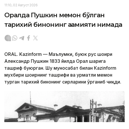
11:10, 02 Август 2026
Оралда Пушкин меҳмон бўлган
тарихий бинонинг аҳамияти нимада
ORAL. Kazinform — Маълумки, буюк рус шоири
Александр Пушкин 1833 йилда Орал шаҳрига
ташриф буюрган. Шу муносабат билан Кazinform
мухбири шоирнинг ташрифи ва ҳурматли меҳмон
турган тарихий бинонинг сирларини ўрганиб чиқди.