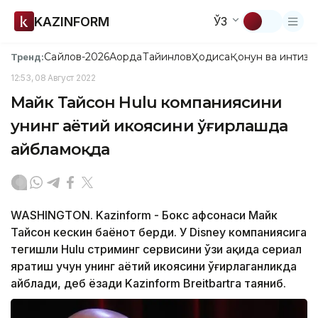
KAZINFORM
ЎЗ
Сайлов-2026
Ақорда
Тайинлов
Ҳодиса
Қонун ва интизо
Тренд:
12:53, 08 Август 2022
Майк Тайсон Hulu компаниясини
унинг ҳаётий ҳикоясини ўғирлашда
айбламоқда
WASHINGTON. Kazinform - Бокс афсонаси Майк
Тайсон кескин баёнот берди. У Disney компаниясига
тегишли Hulu стриминг сервисини ўзи ҳақида сериал
яратиш учун унинг ҳаётий ҳикоясини ўғирлаганликда
айблади, деб ёзади Kazinform Breitbartга таяниб.