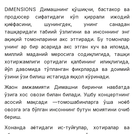
DiMENSIONS Димашнинг қўшиқчи, бастакор ва
продюсер сифатидаги кўп қиррали ижодий
қиёфасини, шунингдек, унинг саҳнадан
ташқаридаги табиий ўзлигини ва инсоннинг энг
ҳақиқий томонларини акс эттиради. Бу томонлар
унинг ҳар бир асарида акс этган куч ва илҳомда,
миллий маданий меросига содиқлигида, ташқи
хотиржамлиги ортидаги қалбининг илиқлигида,
йўл давомида тўпланган фикрларда ва доимий
ўзини ўзи билиш истагида яққол кўринади.
Жаҳон ҳамжамияти Димашни биринчи навбатда
ўзига хос овози билан билади. Ушбу концертнинг
асосий мақсади —томошабинларга ўша ноёб
овозга эга бўлган инсоннинг бутун моҳиятини очиб
бериш.
Хонанда ҳаётидаги ҳис-туйғулар, хотиралар ва