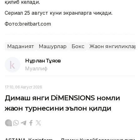
қилиб келади.
Сериал 25 август куни экранларга чиқади.
Фото:breitbart.com
Маданият
Машҳурлар
Бокс
Жаҳон янгиликлар
Нұрлан Тұяқов
Муаллиф
17:10, 06 Август 2026
Димаш янги DiMENSIONS номли
жаҳон турнесини эълон қилди