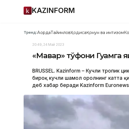
KAZINFORM
Ақорда
Тайинлов
Ҳодиса
Қонун ва интизом
Ко
Тренд:
20:49, 24 Май 2023
«Мавар» тўфони Гуамга я
BRUSSEL. Kazinform – Кучли тропик ци
бироқ кучли шамол оролнинг катта қ
деб хабар беради Kazinform Еuronews