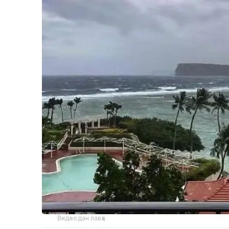
Видеодан лавҳа