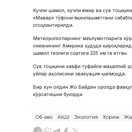
Кучли шамол, кучли ёмғир ва сув тошқин
«Мавар» тўфони яқинлашаётгани сабабли
огоҳлантирилди.
Метеорологларнинг маълумотларига кўра
океанининг Америка ҳудуди қирғоқларид
шамол тезлиги соатига 225 км га етган.
Сув тошқини хавфи туфайли маҳаллий ҳо
уйлар аҳолисини эвакуация қилмоқда.
Бир кун олдин Жо Байден оролда фавқу
кўрсатишни буюрди.
Об-ҳаво
АҚШ
Экология
Хориж
Жа