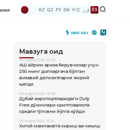
KZ
QZ
РУ
EN
中文
ق ز
ЎЗ
аҳлил
Мавзуга оид
06 avgust 2026, 20:36
АҚШ айрим ариза берувчилар учун
250 минг долларгача бўлган
визавий депозитларни жорий
қилди
06 avgust 2026, 19:38
Дубай аэропортларидаги Duty
Free дўконлари криптовалюта
орқали тўловни йўлга қўйди
06 avgust 2026, 19:10
Хитой мамлакатга кириш ва чиқиш