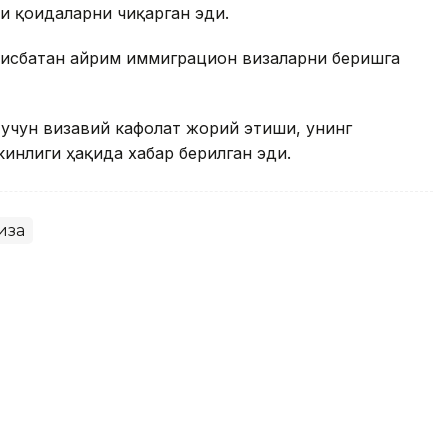
и қоидаларни чиқарган эди.
нисбатан айрим иммиграцион визаларни беришга
учун визавий кафолат жорий этиши, унинг
инлиги ҳақида хабар берилган эди.
иза