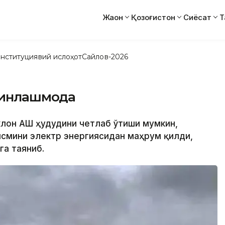
Жаҳон
Қозоғистон
Сиёсат
Т
нституциявий ислоҳот
Сайлов-2026
қинлашмоқда
клон АҚШ ҳудудини четлаб ўтиши мумкин,
исмини электр энергиясидан маҳрум қилди,
га таяниб.