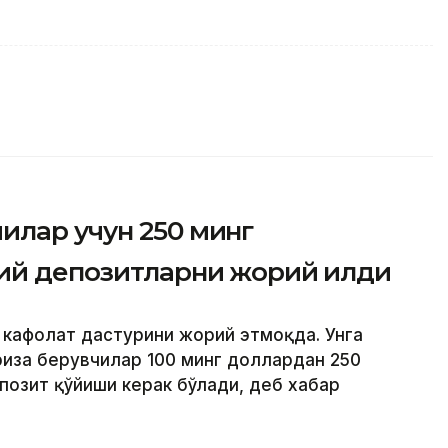
илар учун 250 минг
ий депозитларни жорий қилди
й кафолат дастурини жорий этмоқда. Унга
риза берувчилар 100 минг доллардан 250
позит қўйиши керак бўлади, деб хабар