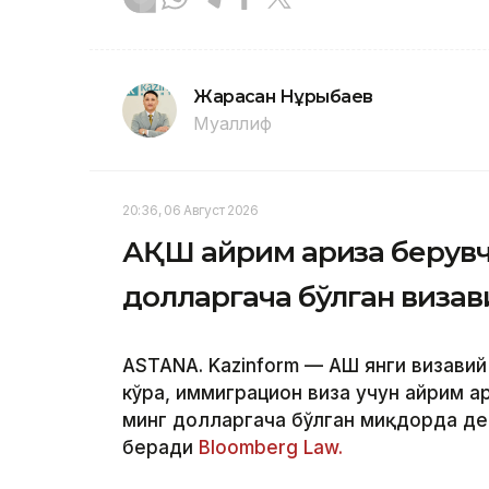
Жарасқан Нұрыбаев
Муаллиф
20:36, 06 Август 2026
АҚШ айрим ариза берувч
долларгача бўлган визав
ASTANA. Kazinform — АҚШ янги визави
кўра, иммиграцион виза учун айрим а
минг долларгача бўлган миқдорда де
беради
Bloomberg Law.