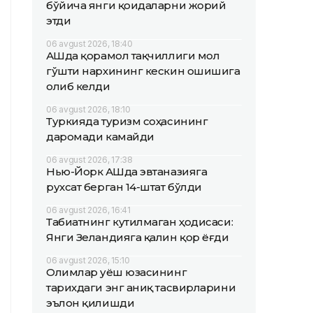
бўйича янги қоидаларни жорий
этди
06 avgust 2026, 18:40
АҚШда қорамол тақчиллиги мол
гўшти нархининг кескин ошишига
олиб келди
06 avgust 2026, 18:10
Туркияда туризм соҳасининг
даромади камайди
06 avgust 2026, 17:38
Нью-Йорк АҚШда эвтаназияга
рухсат берган 14-штат бўлди
06 avgust 2026, 16:41
Табиатнинг кутилмаган ҳодисаси:
Янги Зеландияга қалин қор ёғди
06 avgust 2026, 15:10
Олимлар Қуёш юзасининг
тарихдаги энг аниқ тасвирларини
эълон қилишди