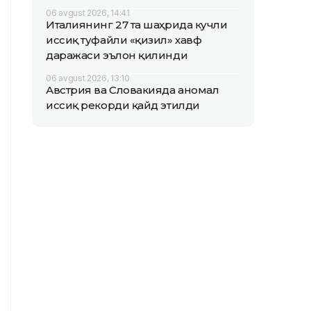
06 avgust 2026, 14:41
Италиянинг 27 та шаҳрида кучли
иссиқ туфайли «қизил» хавф
даражаси эълон қилинди
06 avgust 2026, 13:10
Австрия ва Словакияда аномал
иссиқ рекорди қайд этилди