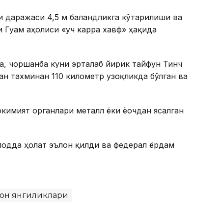
и даражаси 4,5 м баландликга кўтарилиши ва
 Гуам аҳолиси «уч карра хавф» ҳақида
, чоршанба куни эрталаб йирик тайфун Тинч
ан тахминан 110 километр узоқликда бўлган ва
кимият органлари металл ёки ёғочдан ясалган
лодда ҳолат эълон қилди ва федерал ёрдам
ҳон янгиликлари