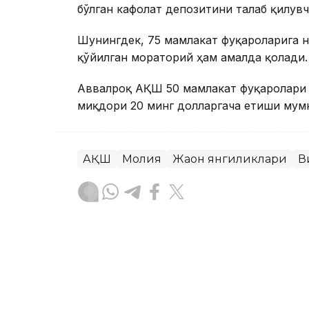
бўлган кафолат депозитини талаб қилувч
Шунингдек, 75 мамлакат фуқароларига 
қўйилган мораторий ҳам амалда қолади.
Аввалроқ АҚШ 50 мамлакат фуқаролари 
миқдори 20 минг долларгача етиши мумк
АҚШ
Молия
Жаҳон янгиликлари
В
Ляззат Сейданова
Муаллиф