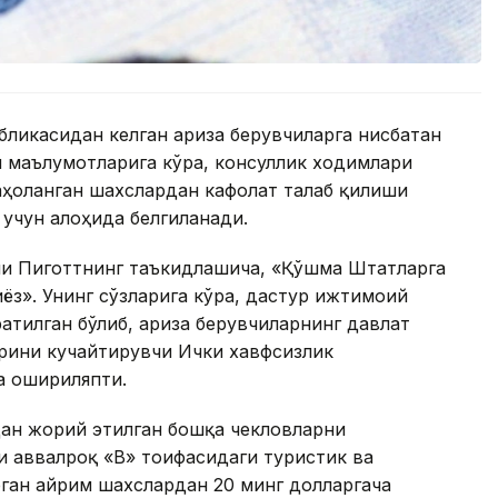
ликасидан келган ариза берувчиларга нисбатан
 маълумотларига кўра, консуллик ходимлари
аҳоланган шахслардан кафолат талаб қилиши
 учун алоҳида белгиланади.
и Пиготтнинг таъкидлашича, «Қўшма Штатларга
ёз». Унинг сўзларига кўра, дастур ижтимоий
атилган бўлиб, ариза берувчиларнинг давлат
рини кучайтирувчи Ички хавфсизлик
а ошириляпти.
ан жорий этилган бошқа чекловларни
 аввалроқ «B» тоифасидаги туристик ва
ган айрим шахслардан 20 минг долларгача