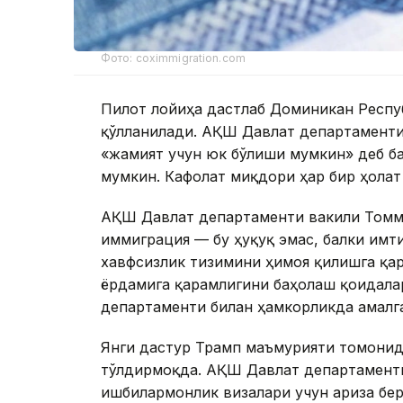
Фото: coximmigration.com
Пилот лойиҳа дастлаб Доминикан Респуб
қўлланилади. АҚШ Давлат департаменти
«жамият учун юк бўлиши мумкин» деб б
мумкин. Кафолат миқдори ҳар бир ҳолат
АҚШ Давлат департаменти вакили Томм
иммиграция — бу ҳуқуқ эмас, балки имти
хавфсизлик тизимини ҳимоя қилишга қар
ёрдамига қарамлигини баҳолаш қоидала
департаменти билан ҳамкорликда амалг
Янги дастур Трамп маъмурияти томонид
тўлдирмоқда. АҚШ Давлат департаменти
ишбилармонлик визалари учун ариза бер