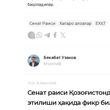
баҳоладилар.
Сенат Раиси
Халқаро алоқалар
ЕХҲТ
Бекабат Узаков
Муаллиф
13:20, 16 Апрел 2026
Сенат раиси Қозоғистон
этилиши ҳақида фикр б