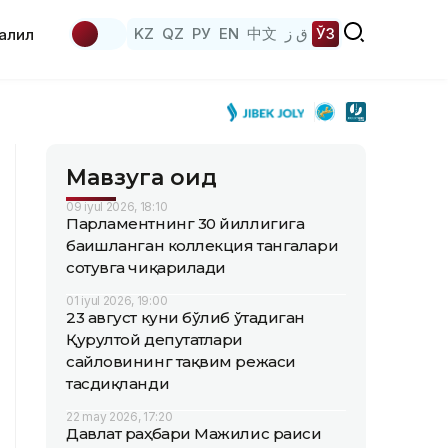
KZ
QZ
РУ
EN
中文
ق ز
ЎЗ
аҳлил
Мавзуга оид
09 iyul 2026, 18:10
Парламентнинг 30 йиллигига
бағишланган коллекция тангалари
сотувга чиқарилади
01 iyul 2026, 19:00
23 август куни бўлиб ўтадиган
Қурултой депутатлари
сайловининг тақвим режаси
тасдиқланди
22 may 2026, 17:20
Давлат раҳбари Мажилис раиси