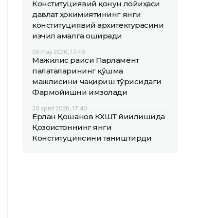
Конституциявий қонун лойиҳаси
давлат ҳокимиятининг янги
конституциявий архитектурасини
изчил амалга оширади
05 may 2026, 17:46
Мажилис раиси Парламент
палаталарининг қўшма
мажлисини чақириш тўғрисидаги
Фармойишни имзолади
20 aprel 2026, 17:40
Ерлан Қошанов КХШТ йиғилишида
Қозоғистоннинг янги
Конституциясини таништирди