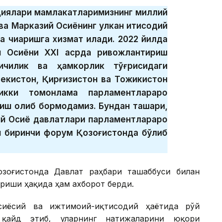
нциялари мамлакатларимизнинг миллий
а Марказий Осиёнинг улкан иқтисодий
 чиқаришга хизмат қилади. 2022 йилда
й Осиёни ХХI асрда ривожлантириш
ичилик ва ҳамкорлик тўғрисидаги
екистон, Қирғизистон ва Тожикистон
икки томонлама парламентлараро
ш олиб бормоқдамиз. Бундан ташқари,
ий Осиё давлатлари парламентлараро
и биринчи форум Қозоғистонда бўлиб
озоғистонда Давлат раҳбари ташаббуси билан
риши ҳақида ҳам ахборот берди.
сиёсий ва ижтимоий-иқтисодий ҳаётида рўй
 қайд этиб, уларнинг натижаларини юқори