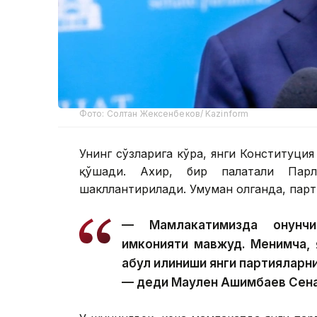
Фото: Солтан Жексенбеков/ Kazinform
Унинг сўзларига кўра, янги Конституци
қўшади. Ахир, бир палатали Пар
шакллантирилади. Умуман олганда, парт
— Мамлакатимизда қонунч
имконияти мавжуд. Менимча, 
қабул қилиниши янги партияларн
— деди Маулен Ашимбаев Сена