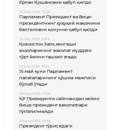
Ерлан Қошановни қабул қилди
20 may 2026, 10:26
Парламент Президент ва Вице-
президентнинг ҳуқуқий мақомини
белгиловчи қонунни қабул қилди
15 may 2026, 10:53
Қозоғистон Халқ кенгаши
аъзоларининг ваколат муддати
тўрт йилни ташкил этади
13 may 2026, 16:25
15 май куни Парламент
палаталарининг қўшма мажлиси
бўлиб ўтади
08 may 2026, 11:39
ҚР Президенти сайловидан кейин
Вице-президент ваколатлари
тўхтатилмайди
08 may 2026, 10:46
Президент тўғрисидаги