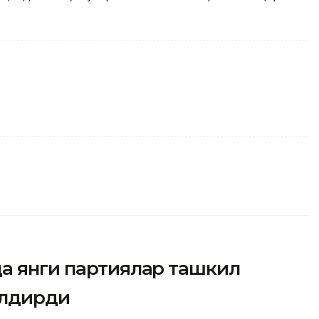
да янги партиялар ташкил
илдирди