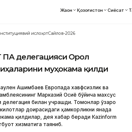
Жаҳон
Қозоғистон
Сиёсат
Т
нституциявий ислоҳот
Сайлов-2026
Т ПА делегацияси Орол
йиҳаларини муҳокама қилди
 Маулен Ашимбаев Европада хавфсизлик ва
амблеясининг Марказий Осиё бўйича махсус
 делегация билан учрашди. Томонлар ўзаро
шкилотлар доирасидаги ҳамкорликни янада
ама қилдилар, дея хабар беради Кazinform
тбуот хизматига таяниб.