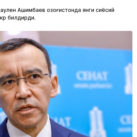
 Маулен Ашимбаев Қозоғистонда янги сиёсий
кр билдирди.