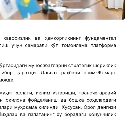
 хавфсизлик ва ҳамкорликнинг фундаментал
илиш учун самарали кўп томонлама платформа
 ўртасидаги муносабатларни стратегик шериклик
ибор қаратди. Давлат раҳбари Қасим-Жомарт
моқда.
муҳит ҳолати, иқлим ўзгариши, трансчегаравий
ан оқилона фойдаланиш ва бошқа соҳалардаги
алари муҳокама қилинди. Хусусан, Орол денгизи
иҳалар ва палатанинг бу борадаги қонунчилик