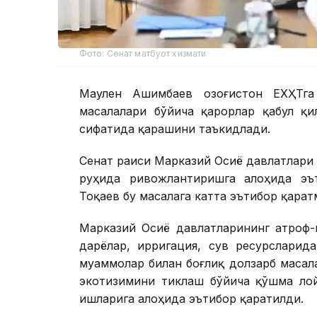
Фото: Сенат матбуот хизмати
Маулен Ашимбаев Қозоғистон ЕХҲТга
масалалари бўйича қарорлар қабул қ
сифатида қарашини таъкидлади.
Сенат раиси Марказий Осиё давлатлари
руҳида ривожлантиришга алоҳида эът
Тоқаев бу масалага катта эътибор қарат
Марказий Осиё давлатларининг атроф-
дарёлар, ирригация, сув ресурсларид
муаммолар билан боғлиқ долзарб масал
экотизимини тиклаш бўйича қўшма лой
ишларига алоҳида эътибор қаратилди.