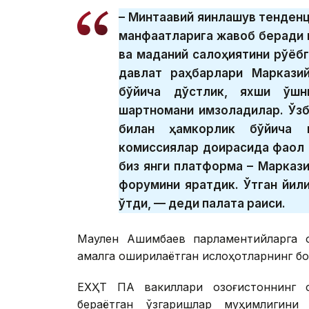
– Минтақавий яқинлашув тенде
манфаатларига жавоб беради в
ва маданий салоҳиятини рўёбга
давлат раҳбарлари Маркази
бўйича дўстлик, яхши қўшн
шартномани имзоладилар. Ўзб
билан ҳамкорлик бўйича 
комиссиялар доирасида фаол и
биз янги платформа – Марказ
форумини яратдик. Ўтган йил
ўтди, — деди палата раиси.
Маулен Ашимбаев парламентийларга Қ
амалга оширилаётган ислоҳотларнинг бо
ЕХҲТ ПА вакиллари Қозоғистоннинг 
бераётган ўзгаришлар муҳимлигини