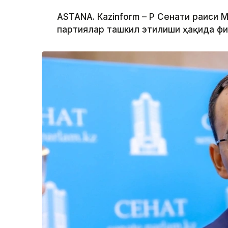
ASTANА. Кazinform – ҚР Сенати раиси
партиялар ташкил этилиши ҳақида фи