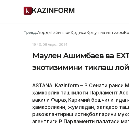
KAZINFORM
Ақорда
Тайинлов
Ҳодиса
Қонун ва интизом
Ко
Тренд:
19:40, 09 Апрел 2024
Маулен Ашимбаев ва ЕХҲ
экотизимини тиклаш ло
ASTANA. Kazinform – ҚР Сенати раиси
ҳамкорлик ташкилоти Парламент Асс
вакили Фараҳ Каримий бошчилигидаги
ҳамкорликни, жумладан, халқаро та
ривожлантириш истиқболларини муҳок
агентлиги ҚР Парламенти палатаси ма