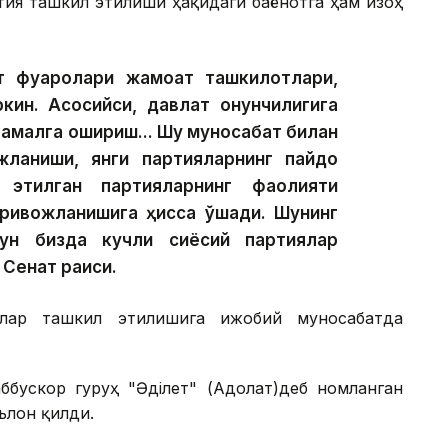
тия ташкил этилиши ҳақидаги баёнотга ҳам изоҳ
 фуқаролари жамоат ташкилотлари,
кин. Асосийси, давлат қонунчилигига
 амалга ошириш... Шу муносабат билан
ожланиши, янги партияларнинг пайдо
этилган партияларнинг фаолияти
ривожланишига ҳисса қўшади. Шунинг
чун бизда кучли сиёсий партиялар
Сенат раиси.
лар ташкил этилишига ижобий муносабатда
бускор гуруҳ "Әділет" (Адолат)деб номланган
ълон қилди.