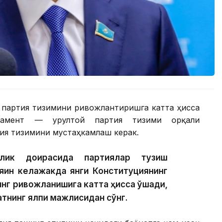
я партия тизимини ривожлантиришга катта ҳисса
ламент — Қурултой партия тизими орқали
ия тизимини мустаҳкамлаш керак.
илик доирасида партиялар тузиш
яқин келажакда янги Конституциянинг
инг ривожланишига катта ҳисса қўшади,
тнинг ялпи мажлисидан сўнг.