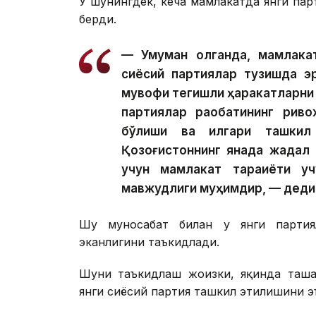
У шунингдек, кеча мамлакатда янги пар
берди.
— Умуман олганда, мамлакат
сиёсий партиялар тузишда эр
мувофиқ тегишли ҳаракатларни
партиялар рақобатининг рив
бўлиши ва илгари ташкил 
Қозоғистоннинг янада жадал 
учун мамлакат тараққиёти у
мавжудлиги муҳимдир, — деди 
Шу муносабат билан у янги партия
эканлигини таъкидлади.
Шуни таъкидлаш жоизки, яқинда ташаб
янги сиёсий партия ташкил этилишини э