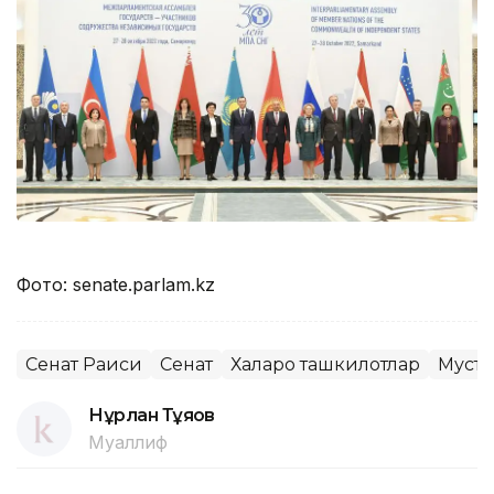
Фото: senate.parlam.kz
Сенат Раиси
Сенат
Халқаро ташкилотлар
Муста
Нұрлан Тұяқов
Муаллиф