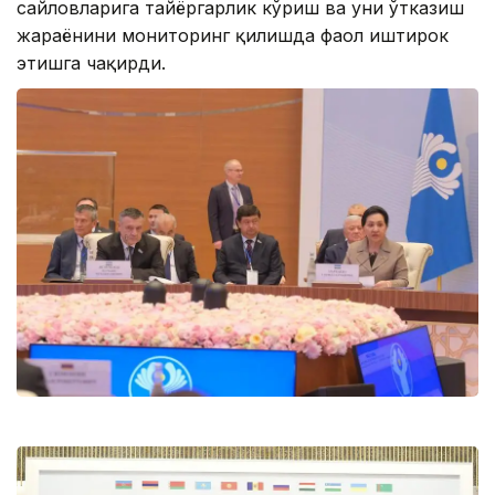
сайловларига тайёргарлик кўриш ва уни ўтказиш
жараёнини мониторинг қилишда фаол иштирок
этишга чақирди.