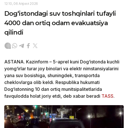
12:10, 06 Апрел 2026
Dog‘istondagi suv toshqinlari tufayli
4000 dan ortiq odam evakuatsiya
qilindi
ASTANA. Kazinform – 5-aprel kuni Dog‘istonda kuchli
yomg‘irlar turar joy binolari va elektr nimstansiyalarini
yana suv bosishiga, shuningdek, transportda
cheklovlarga olib keldi. Respublika hukumati
Dog‘istonning 10 dan ortiq munitsipalitetlarida
favqulodda holat joriy etdi, deb xabar beradi
TASS
.