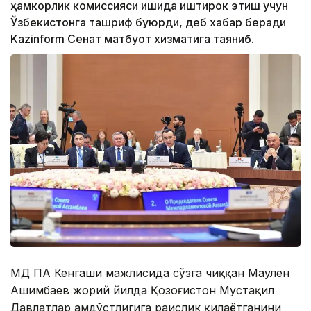
ҳамкорлик комиссияси ишида иштирок этиш учун
Ўзбекистонга ташриф буюрди, деб хабар беради
Kazinform Сенат матбуот хизматига таяниб.
МДҲ ПА Кенгаши мажлисида сўзга чиққан Маулен
Ашимбаев жорий йилда Қозоғистон Мустақил
Давлатлар Ҳамдўстлигига раислик қилаётганини