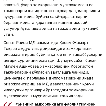
эслатиб, ўзаро ҳамкорликни мустаҳкамлаш ва
томонларни қизиқтирган соҳаларда ҳамкорликни
чуқурлаштириш бўйича саъй-ҳаракатларни
бирлаштиришга қаратилган ишнинг асосий
устувор йўналишлари ва натижаларига тўхталиб
ўтди.
Сенат Раиси МДҲ саммитида Қасим-Жомарт
Тоқаев Ҳамдўстлик доирасидаги ҳамкорликни
ривожлантириш бўйича қатор янги ташаббусларни
илгари сурганини эслатди. Шу муносабат билан
Маулен Ашимбаев ҳамкасбларини Қозоғистон
таклифларини қўллаб-қувватлашга чақирди,
шунингдек, парламент дипломатиясини янада
ривожлантириш ва МДҲ давлатларининг қонун
чиқарувчи органлари ўртасидаги ҳамкорликни
мустаҳкамлаш муҳимлигини таъкидлади.
«Бизнинг ҳамкорликдаги фаолиятимизни