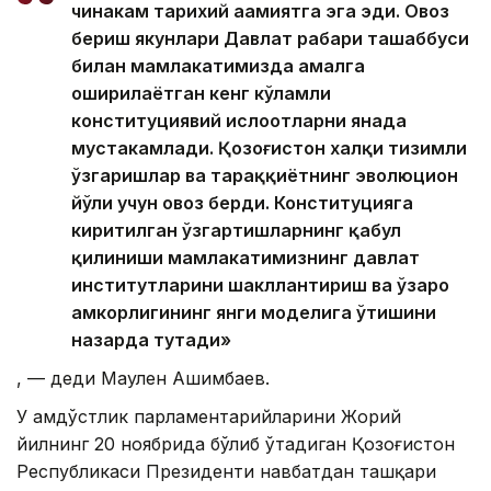
чинакам тарихий аҳамиятга эга эди. Овоз
бериш якунлари Давлат раҳбари ташаббуси
билан мамлакатимизда амалга
оширилаётган кенг кўламли
конституциявий ислоҳотларни янада
мустаҳкамлади. Қозоғистон халқи тизимли
ўзгаришлар ва тараққиётнинг эволюцион
йўли учун овоз берди. Конституцияга
киритилган ўзгартишларнинг қабул
қилиниши мамлакатимизнинг давлат
институтларини шакллантириш ва ўзаро
ҳамкорлигининг янги моделига ўтишини
назарда тутади»
, — деди Маулен Ашимбаев.
У Ҳамдўстлик парламентарийларини Жорий
йилнинг 20 ноябрида бўлиб ўтадиган Қозоғистон
Республикаси Президенти навбатдан ташқари