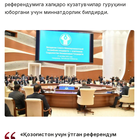
референдумига халқаро кузатувчилар гуруҳини
юборгани учун миннатдорлик билдирди.
«Қозоғистон учун ўтган референдум