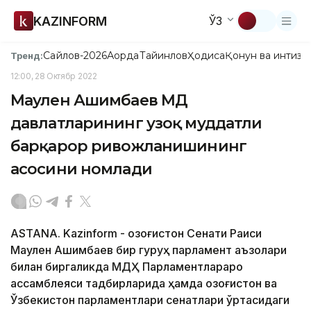
KAZINFORM
ЎЗ
Сайлов-2026
Ақорда
Тайинлов
Ҳодиса
Қонун ва интизо
Тренд:
12:00, 28 Октябр 2022
Маулен Ашимбаев МДҲ
давлатларининг узоқ муддатли
барқарор ривожланишининг
асосини номлади
ASTANA. Kazinform - Қозоғистон Сенати Раиси
Маулен Ашимбаев бир гуруҳ парламент аъзолари
билан биргаликда МДҲ Парламентлараро
ассамблеяси тадбирларида ҳамда Қозоғистон ва
Ўзбекистон парламентлари сенатлари ўртасидаги