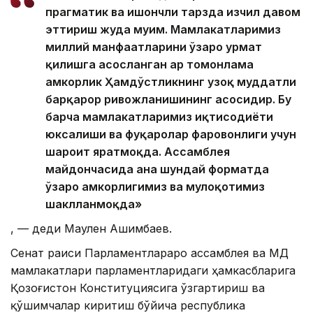
прагматик ва ишончли тарзда изчил давом
эттириш жуда муҳим. Мамлакатларимиз
миллий манфаатларини ўзаро ҳурмат
қилишга асосланган ҳар томонлама
ҳамкорлик Ҳамдўстликнинг узоқ муддатли
барқарор ривожланишининг асосидир. Бу
барча мамлакатларимиз иқтисодиёти
юксалиши ва фуқаролар фаровонлиги учун
шароит яратмоқда. Ассамблея
майдончасида ана шундай форматда
ўзаро ҳамкорлигимиз ва мулоқотимиз
шаклланмоқда»
, — деди Маулен Ашимбаев.
Сенат раиси Парламентлараро ассамблея ва МДҲ
мамлакатлари парламентларидаги ҳамкасбларига
Қозоғистон Конституциясига ўзгартириш ва
қўшимчалар киритиш бўйича республика