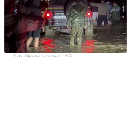
Фото: Видеодан скриншот/ ТАСС
Gedjux suv ombori to‘g‘onida suv sathining haddan
tashqari ko‘pligi sababli mahalliy portlashlar qayd etildi.
Rossiya Favqulodda vaziyatlar vazirligi ma’lumotlariga
ko‘ra, suv omborining toshib ketishi tufayli 4,1 mingdan
ortiq odam evakuatsiya qilindi. 28 ta turar joy binosi
suv ostida qoldi. Eng yomon holatda, 4 ta aholi punkti
suv ostida qolishi mumkin, ularda 3 mingdan ortiq turar
joy binosi va 20 mingdan ortiq odam yashaydi.