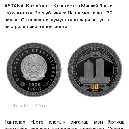
ASTANА. Кazinform – Қозоғистон Миллий банки
“Қозоғистон Республикаси Парламентининг 30
йиллиги” коллекция кумуш тангалари сотувга
чиқарилишини эълон қилди.
Фото: Миллий банк
Тангалар «Есте қалатын оқиғалар мен біртуар