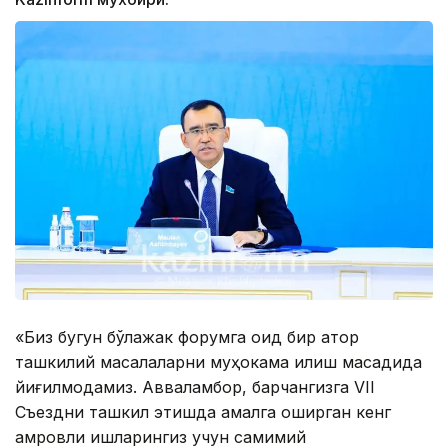
«Биз бугун бўлажак форумга оид бир қатор
ташкилий масалаларни муҳокама қилиш мақсадида
йиғилмоқдамиз. Авваламбор, барчангизга VII
Съездни ташкил этишда амалга оширган кенг
қамровли ишларингиз учун самимий