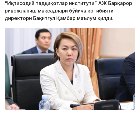
“Иқтисодий тадқиқотлар институти” АЖ Барқарор
ривожланиш мақсадлари бўйича котибияти
директори Бақитгул Қамбар маълум қилди.
Фото: Иқтисодий тадқиқотлар институти
Унинг сўзларига кўра, Конституция — ҳар қандай
давлат ривожланишининг пойдевори. Шунинг