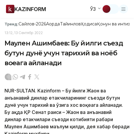
KAZINFORM
ЎЗ
Сайлов-2026
Ақорда
Тайинлов
Ҳодиса
Қонун ва интизо
Тренд:
13:12, 13 Сентябр 2022
Маулен Ашимбаев: Бу йилги съезд
бутун дунё учун тарихий ва ноёб
воқеага айланади
NUR-SULTAN. Kazinform – Бу йилги Жаҳон ва
анъанавий динлар етакчиларининг съезди бутун
дунё учун тарихий ва ўзига хос воқеага айланади.
Бу ҳақда ҚР Сенат раиси – Жаҳон ва анъанавий
динлар етакчилари съезди котибияти раҳбари
Маулен Ашимбаев маълум қилди, дея хабар беради
Kazinform мухбири.