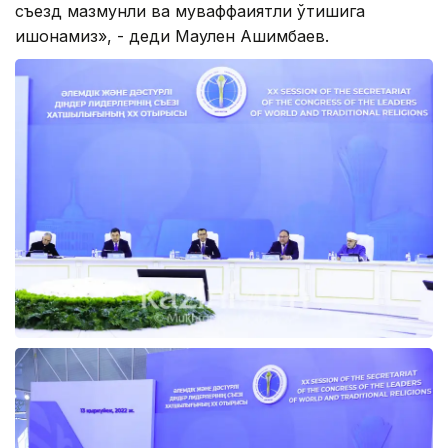
съезд мазмунли ва муваффақиятли ўтишига
ишонамиз», - деди Маулен Ашимбаев.