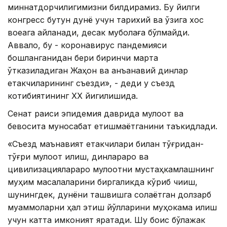
миннатдорчилигимизни билдирамиз. Бу йилги
конгресс бутун дунё учун тарихий ва ўзига хос
воқеага айланади, десак муболаға бўлмайди.
Аввало, бу - коронавирус пандемияси
бошланганидан бери биринчи марта
ўтказиладиган Жаҳон ва анъанавий динлар
етакчиларининг съезди», - деди у съезд
котибиятининг XX йигилишида.
Сенат раиси эпидемия даврида мулоқот ва
бевосита муносабат етишмаётганини таъкидлади.
«Съезд маънавият етакчилари билан тўғридан-
тўғри мулоқот қилиш, динлараро ва
цивилизациялараро мулоқотни мустаҳкамлашнинг
муҳим масалаларини биргаликда кўриб чиқиш,
шунингдек, дунёни ташвишга солаётган долзарб
муаммоларни ҳал этиш йўлларини муҳокама қилиш
учун катта имконият яратади. Шу боис бўлажак