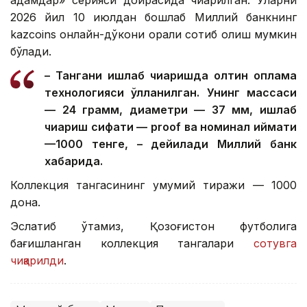
адамдар» серияси доирасида чиқарилган. Уларни
2026 йил 10 июлдан бошлаб Миллий банкнинг
kazcoins онлайн-дўкони орқали сотиб олиш мумкин
бўлади.
– Тангани ишлаб чиқаришда олтин қоплама
технологияси қўлланилган. Унинг массаси
— 24 грамм, диаметри — 37 мм, ишлаб
чиқариш сифати — proof ва номинал қиймати
—1000 тенге, – дейилади Миллий банк
хабарида.
Коллекция тангасининг умумий тиражи — 1000
дона.
Эслатиб ўтамиз, Қозоғистон футболига
бағишланган коллекция тангалари
сотувга
чиқарилди
.