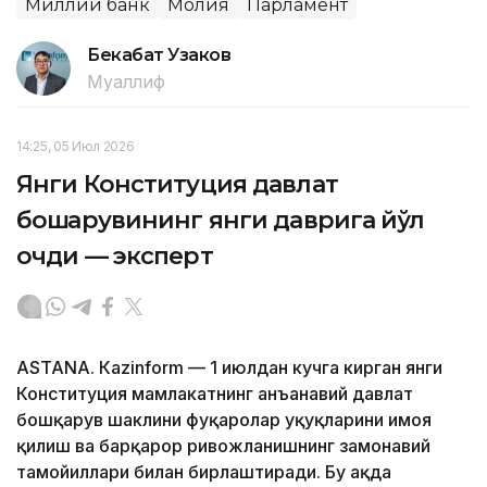
Миллий банк
Молия
Парламент
Бекабат Узаков
Муаллиф
14:25, 05 Июл 2026
Янги Конституция давлат
бошқарувининг янги даврига йўл
очди — эксперт
ASTANА. Кazinform — 1 июлдан кучга кирган янги
Конституция мамлакатнинг анъанавий давлат
бошқарув шаклини фуқаролар ҳуқуқларини ҳимоя
қилиш ва барқарор ривожланишнинг замонавий
тамойиллари билан бирлаштиради. Бу ҳақда