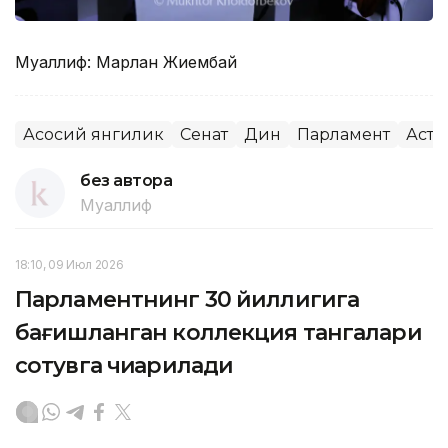
Муаллиф: Марлан Жиембай
Асосий янгилик
Сенат
Дин
Парламент
Аста
без автора
Муаллиф
18:10, 09 Июл 2026
Парламентнинг 30 йиллигига
бағишланган коллекция тангалари
сотувга чиқарилади