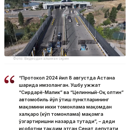
Фото: Видеодан алынған скрин
“Протокол 2024 йил 8 августда Астана
шаҳрида имзоланган. Ушбу ҳужжат
“Сирдарё-Малик” ва “Целинный-Оқ олтин”
автомобиль йўл ўтиш пунктларининг
мақомини икки томонлама мақомдан
халқаро (кўп томонлама) мақомга
ўзгартиришни назарда тутади”, – деди
ҳисоботни тақдим этган Сенат депутати