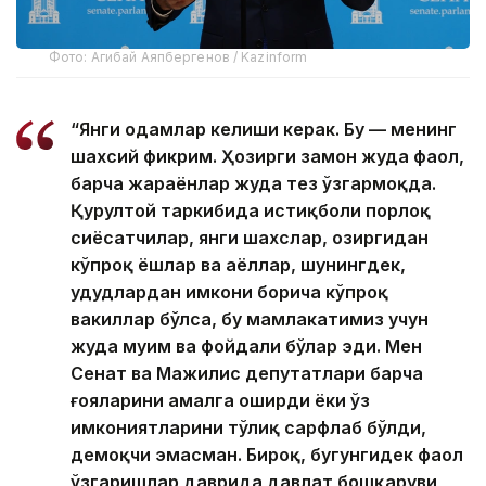
Фото: Агибай Аяпбергенов / Kazinform
“Янги одамлар келиши керак. Бу — менинг
шахсий фикрим. Ҳозирги замон жуда фаол,
барча жараёнлар жуда тез ўзгармоқда.
Қурултой таркибида истиқболи порлоқ
сиёсатчилар, янги шахслар, ҳозиргидан
кўпроқ ёшлар ва аёллар, шунингдек,
ҳудудлардан имкони борича кўпроқ
вакиллар бўлса, бу мамлакатимиз учун
жуда муҳим ва фойдали бўлар эди. Мен
Сенат ва Мажилис депутатлари барча
ғояларини амалга оширди ёки ўз
имкониятларини тўлиқ сарфлаб бўлди,
демоқчи эмасман. Бироқ, бугунгидек фаол
ўзгаришлар даврида давлат бошқаруви