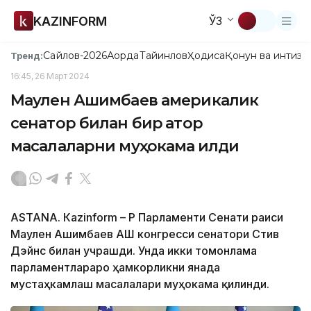
KAZINFORM
ЎЗ
Сайлов-2026
Ақорда
Тайинлов
Ҳодиса
Қонун ва интизо
Тренд:
16:45, 26 Март 2024
Маулен Ашимбаев америкалик
сенатор билан бир қатор
масалаларни муҳокама қилди
ASTANA. Кazinform – ҚР Парламенти Сенати раиси
Маулен Ашимбаев АҚШ конгресси сенатори Стив
Дэйнс билан учрашди. Унда икки томонлама
парламентлараро ҳамкорликни янада
мустаҳкамлаш масалалари муҳокама қилинди.