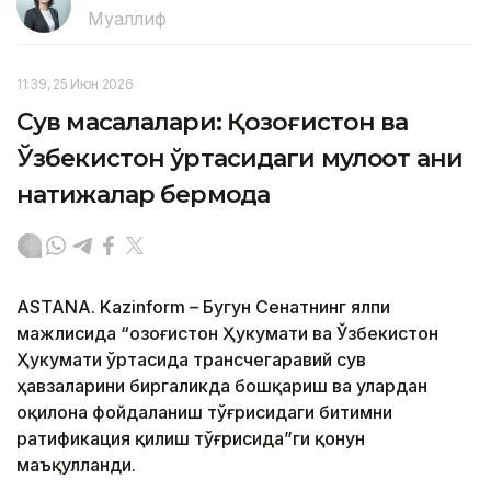
Муаллиф
11:39, 25 Июн 2026
Сув масалалари: Қозоғистон ва
Ўзбекистон ўртасидаги мулоқот аниқ
натижалар бермоқда
ASTANA. Kazinform – Бугун Сенатнинг ялпи
мажлисида “Қозоғистон Ҳукумати ва Ўзбекистон
Ҳукумати ўртасида трансчегаравий сув
ҳавзаларини биргаликда бошқариш ва улардан
оқилона фойдаланиш тўғрисидаги битимни
ратификация қилиш тўғрисида”ги қонун
маъқулланди.