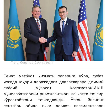
Фото: Сенат матбуот хизмати
Сенат матбуот хизмати хабарига кўра, суҳбат
чоғида юқори даражадаги давлатлараро доимий
сиёсий мулоқот Қозоғистон-АҚШ
муносабатларини ривожлантиришга катта таъсир
кўрсатаётгани таъкидланди. Ўтган йилнинг
сентябрь ойида икки давлат президентлари