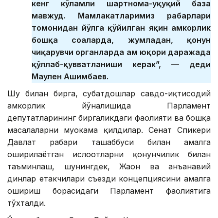
кенг кўламли шартнома-ҳуқуқий база
мавжуд. Мамлакатларимиз раҳбарлари
томонидан йўлга қўйилган яқин ҳамкорлик
бошқа соҳаларда, жумладан, қонун
чиқарувчи органларда ҳам юқори даражада
қўллаб-қувватланиши керак”, — деди
Маулен Ашимбаев.
Шу билан бирга, суҳбатдошлар савдо-иқтисодий
ҳамкорлик йўналишида Парламент
депутатларининг биргаликдаги фаолияти ва бошқа
масалаларни муҳокама қилдилар. Сенат Спикери
Давлат раҳбари ташаббуси билан амалга
оширилаётган ислоҳотларни қонунчилик билан
таъминлаш, шунингдек, Жаҳон ва анъанавий
динлар етакчилари съезди концепциясини амалга
ошириш борасидаги Парламент фаолиятига
тўхталди.