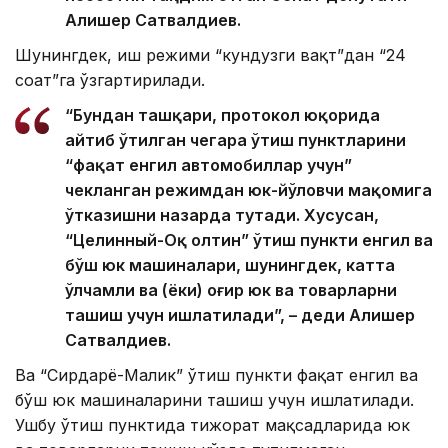
Алишер Сатвалдиев.
Шунингдек, иш режими “кундузги вақт”дан “24
соат”га ўзгартирилади.
“Бундан ташқари, протокол юқорида
айтиб ўтилган чегара ўтиш пунктларини
“фақат енгил автомобиллар учун”
чекланган режимдан юк-йўловчи мақомига
ўтказишни назарда тутади. Хусусан,
“Целинный-Оқ олтин” ўтиш пункти енгил ва
бўш юк машиналари, шунингдек, катта
ўлчамли ва (ёки) оғир юк ва товарларни
ташиш учун ишлатилади”, – деди Алишер
Сатвалдиев.
Ва “Сирдарё-Малик” ўтиш пункти фақат енгил ва
бўш юк машиналарини ташиш учун ишлатилади.
Ушбу ўтиш пунктида тижорат мақсадларида юк