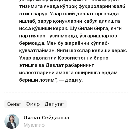
тизимига янада кўпроқ фуқароларни жалб
этиш зарур. Улар олий давлат органида
ишлаб, зарур қонунларни қабул қилишга
ҳисса қўшиши керак. Шу билан бирга, янги
партиялар тузилмоқда, ўзгаришлар юз
бермоқда. Мен бу жараённи қўллаб-
қувватлайман. Янги шахслар келиши керак.
Улар адолатли Қозоғистонни барпо
этишга ва Давлат раҳбарининг
ислоҳотларини амалга оширишга ёрдам
бериши лозим”, — деди у.
Сенат
Фикр
Депутат
Ляззат Сейданова
Муаллиф