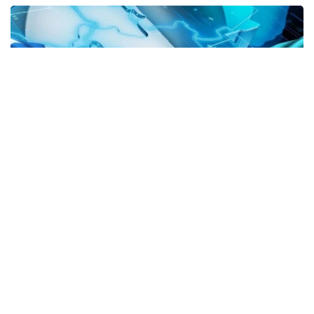
Фото: Ўзбекистон Президенти матбуот хизмати
Мамлакатимиз сув ресурсларининг сезиларли
қисми трансчегаравий дарёлар орқали
шаклланади. Шу сабабли трансчегаравий сув
объектларидан самарали фойдаланиш, қўшни
давлатлар билан ўзаро ишонч ва тенг шерикликка
асосланган сув дипломатиясини ривожлантириш