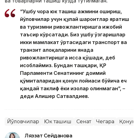
ва товарларни ташиш кўзда тутилмаган.
“Ушбу чора юк ташиш ҳажмини ошириш,
йўловчилар учун қулай шароитлар яратиш
ва туризмни ривожлантиришга ижобий
таъсир кўрсатади. Биз ушбу ўзгаришлар
икки мамлакат ўртасидаги транспорт ва
транзит алоқаларини янада
ривожлантиришга ҳисса қўшади, деб
ҳисоблаймиз. Бундан ташқари, ҚР
Парламенти Сенатининг доимий
қўмиталаридан қонун лойиҳаси бўйича ҳеч
қандай таклиф ёки изоҳлар олинмаган”, –
деди Алишер Сатвалдиев.
Йўловчилар
Юк ташиш
Сенат
Чегара
Қонун
Ляззат Сейданова