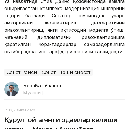
Ўз навбатида Стив Дэйнс Қозоғистонда амалга
оширилаётган комплекс модернизация ишларини
юқори баҳолади. Сенатор, шунингдек, ўзаро
ҳамкорликни жонлантириш, демократияни
ривожлантириш, янги иқтисодий моделга ўтиш,
маънавий дипломатияни ривожлантиришга
қаратилган чора-тадбирлар самарадорлигига
эътибор қаратиш тарафдори эканини таъкидлади.
Сенат Раиси
Сенат
Ташқи сиёсат
Бекабат Узаков
Муаллиф
15:19, 29 Июн 2026
Қурултойга янги одамлар келиши