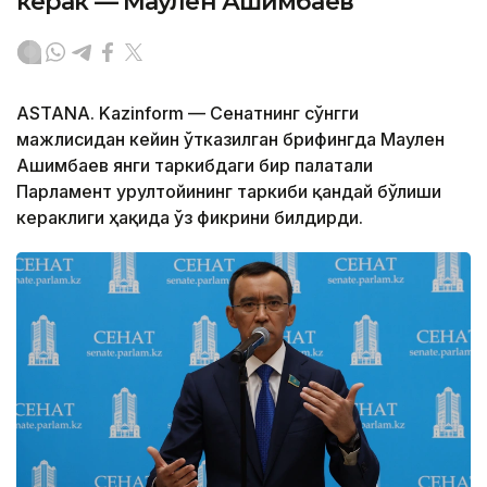
керак — Маулен Ашимбаев
ASTANA. Kazinform — Сенатнинг сўнгги
мажлисидан кейин ўтказилган брифингда Маулен
Ашимбаев янги таркибдаги бир палатали
Парламент Қурултойининг таркиби қандай бўлиши
кераклиги ҳақида ўз фикрини билдирди.