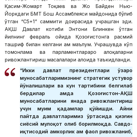
Қасим-Жомарт Тоқаев ва Жо Байден Нью-
Йоркдаги БМТ Бош Ассамблеяси майдонида бўлиб
ўтган “C5+1” саммити доирасида учрашган эди.
АҚШ Давлат котиби Энтони Блинкен ўтган
йилнинг февраль ойида Қозоғистонга расмий
ташриф билан келгани ҳам маълум. Учрашувда кўп
томонлама ва парламентлараро алоқаларни
ривожлантириш масалалари алоҳида таъкидланди.
“Икки давлат президентлари ўзаро
муносабатларимизнинг стратегик устувор
йўналишлари ва кун тартибини белгилаб
бердилар ҳамда Қозоғистон-АҚШ
муносабатларини янада ривожлантириш
учун муҳим қадамлар қўйишди. Айни
пайтда давлатларимиз ўртасида қизғин
сиёсий мулоқот олиб борилмоқда. Савдо-
иқтисодий ҳамкорлик ҳам фаол ривожланиб,