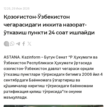
12:26, 29 Июн 2026
Қозоғистон-Ўзбекистон
чегарасидаги иккита назорат-
ўтказиш пункти 24 соат ишлайди
ASTANA. Kazinform – Бугун Сенат “ҚР Ҳукумати ва
Ўзбекистон Республикаси Ҳукумати ўртасида
Қозоғистон-Ўзбекистон давлат чегараси орқали
ўтказиш пунктлари тўғрисидаги битимга 2006 йил 4
сентябрдаги Баённомага ўзгартириш ва
қўшимчалар киритиш тўғрисидаги баённомани
ратификация қилиш тўғрисида”ги Қонунни
маъқуллади.