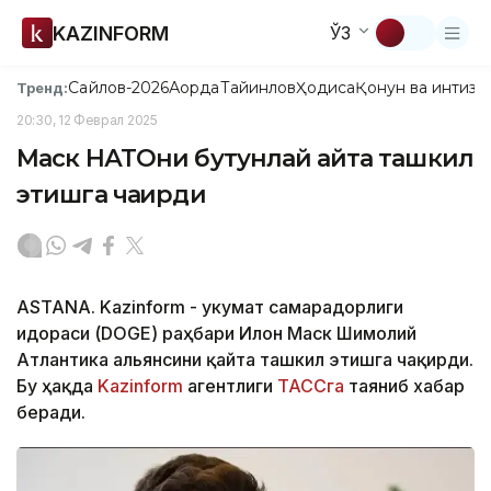
KAZINFORM
ЎЗ
Сайлов-2026
Ақорда
Тайинлов
Ҳодиса
Қонун ва интизо
Тренд:
20:30, 12 Феврал 2025
Маск НАТОни бутунлай қайта ташкил
этишга чақирди
ASTANA. Kazinform - Ҳукумат самарадорлиги
идораси (DOGE) раҳбари Илон Маск Шимолий
Атлантика альянсини қайта ташкил этишга чақирди.
Бу ҳақда
Kazinform
агентлиги
ТАССга
таяниб хабар
беради.