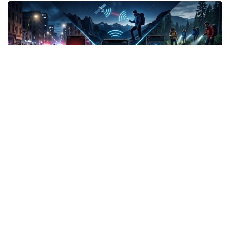
Фото: СИ
Жанубий Корея: Илова таъқибчига яқинлашиш
ҳақида огоҳлантиради
2026 йил 24 июнда Жанубий Корея шахсий
хавфсизлик учун энг сўнгги рақамли воситалардан
бирини ишга туширди.
Ҳукумат иловаси таъқиб қилувчи қурбонларга