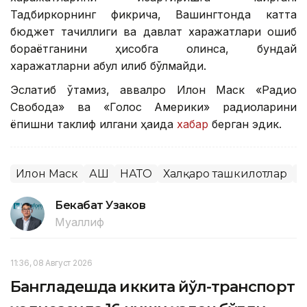
Тадбиркорнинг фикрича, Вашингтонда катта
бюджет тақчиллиги ва давлат харажатлари ошиб
бораётганини ҳисобга олинса, бундай
харажатларни қабул қилиб бўлмайди.
Эслатиб ўтамиз, аввалроқ Илон Маск «Радио
Свобода» ва «Голос Америки» радиоларини
ёпишни таклиф қилгани ҳақида
хабар
берган эдик.
Илон Маск
АҚШ
НАТО
Халқаро ташкилотлар
Ж
Бекабат Узаков
Муаллиф
11:36, 08 Август 2026
Бангладешда иккита йўл-транспорт