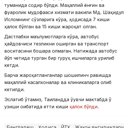
туманида содир бўлди. Маҳаллий ёнғин ва
фуқаролик мудофааси хизмати вакили Мд. Шаҳидул
Исломнинг сўзларига кўра, ҳодисада 7 киши
ҳалок бўлган ва 15 киши жароҳат олган.
Дастлабки маълумотларга кўра, автобус
ҳайдовчиси тезликни оширган ва транспорт
воситасини бошқара олмаган. Натижада автобус
йўл четида турган бир гуруҳ ишчиларга урилиб
кетди.
Барча жароҳатланганлар шошилинч равишда
маҳаллий касалхоналар ва клиникаларга олиб
кетилди.
Эслатиб ўтамиз, Таиландда ўқувчи мактабда ўқ
узиши оқибатида етти киши
ҳалок бўлди
.
Бангладеш
Ҳодиса
ЙТҲ
Жаҳон янгиликлари