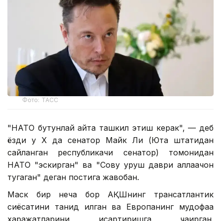
Фото: ТАСС
"НАТО бутунлай қайта ташкил этиш керак", — деб
ёзди у Х да сенатор Майк Ли (Юта штатидан
сайланган республикачи сенатор) томонидан
НАТО "эскирган" ва "Совуқ уруш даври аллақачон
тугаган" деган постига жавобан.
Маск бир неча бор АҚШнинг трансатлантик
сиёсатини танқид қилган ва Европанинг мудофаа
харажатларини қисқартиришга чақирган.