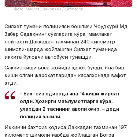
Фото: Мақсат Шағирбаев / Kazinform
Силхет тумани полицияси бошлиғи Чоудҳурй Мд
Забер Садекнинг сўзларига кўра, мамлакат
пойтахти Даккадан тахминан 240 километр
шимоли-шарқда жойлашган Силхет туманида
иккита йўловчи автобуси тўқнашди.
Саккиз киши воқеа жойида ҳалок бўлди. Яна бир
киши олган жароҳатларидан касалхонада вафот
этди.
– Бахтсиз ҳодисада яна 14 киши жароҳат
олди. Ҳозирги маълумотларга кўра,
улардан 2 тасининг аҳволи оғир, – деди
полиция вакили.
Иккинчи бахтсиз ҳодиса Даккадан тахминан 197
километр шимоли-ғарбда жойлашган Богра