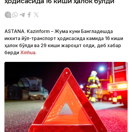
ҳодисасида 16 киши ҳалок бўлди
ASTANА. Кazinform – Жума куни Бангладешда
иккита йўл-транспорт ҳодисасида камида 16 киши
ҳалок бўлди ва 29 киши жароҳат олди, деб хабар
берди
Xinhua
.