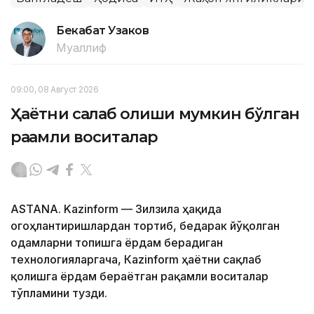
Бекабат Узаков
Муаллиф
09:00, 08 Август 2026
Ҳаётни сақлаб қолиши мумкин бўлган
рақамли воситалар
ASTANA. Kazinform — Зилзила ҳақида
огоҳлантиришлардан тортиб, бедарак йўқолган
одамларни топишга ёрдам берадиган
технологияларгача, Кazinform ҳаётни сақлаб
қолишга ёрдам бераётган рақамли воситалар
тўпламини тузди.