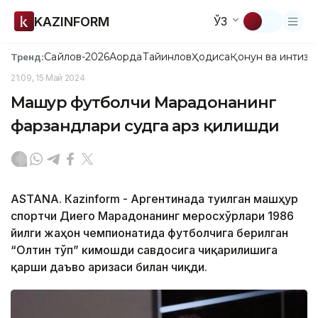
KAZINFORM
ЎЗ
Сайлов-2026
Ақорда
Тайинлов
Ҳодиса
Қонун ва интизо
Тренд:
21:09, 15 Май 2024
Машҳур футболчи Марадонанинг
фарзандлари судга арз қилишди
ASTANА. Кazinform - Аргентинада туғилган машҳур
спортчи Диего Марадонанинг меросхўрлари 1986
йилги жаҳон чемпионатида футболчига берилган
“Олтин тўп” кимошди савдосига чиқарилишига
қарши даъво аризаси билан чиқди.