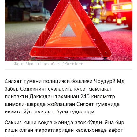
Фото: Мақсат Шағирбаев / Kazinform
Силхет тумани полицияси бошлиғи Чоудҳурй Мд
Забер Садекнинг сўзларига кўра, мамлакат
пойтахти Даккадан тахминан 240 километр
шимоли-шарқда жойлашган Силхет туманида
иккита йўловчи автобуси тўқнашди.
Саккиз киши воқеа жойида ҳалок бўлди. Яна бир
киши олган жароҳатларидан касалхонада вафот