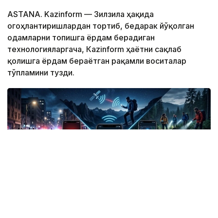
ASTANA. Kazinform — Зилзила ҳақида
огоҳлантиришлардан тортиб, бедарак йўқолган
одамларни топишга ёрдам берадиган
технологияларгача, Кazinform ҳаётни сақлаб
қолишга ёрдам бераётган рақамли воситалар
тўпламини тузди.
Фото: СИ