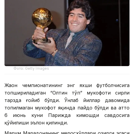
Фото: Getty Images
Жаҳон чемпионатининг энг яхши футболчисига
топшириладиган “Олтин тўп” мукофоти сирли
тарзда ғойиб бўлди. Ўнлаб йиллар давомида
топилмаган мукофот яқинда пайдо бўлди ва ҳатто
6 июнь куни Парижда кимошди савдосига
қўйилиши эълон қилинди.
Марҳум Марадонанинг меросхўрлари ҳозирги эгаси