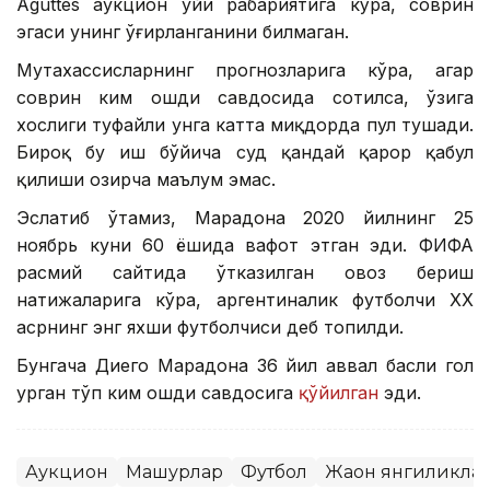
Aguttes аукцион уйи раҳбариятига кўра, соврин
эгаси унинг ўғирланганини билмаган.
Мутахассисларнинг прогнозларига кўра, агар
соврин ким ошди савдосида сотилса, ўзига
хослиги туфайли унга катта миқдорда пул тушади.
Бироқ бу иш бўйича суд қандай қарор қабул
қилиши ҳозирча маълум эмас.
Эслатиб ўтамиз, Марадона 2020 йилнинг 25
ноябрь куни 60 ёшида вафот этган эди. ФИФА
расмий сайтида ўтказилган овоз бериш
натижаларига кўра, аргентиналик футболчи XX
асрнинг энг яхши футболчиси деб топилди.
Бунгача Диего Марадона 36 йил аввал баҳсли гол
урган тўп ким ошди савдосига
қўйилган
эди.
Аукцион
Машҳурлар
Футбол
Жаҳон янгиликла