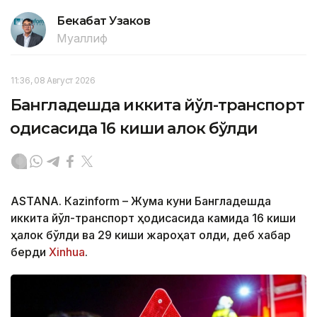
Бекабат Узаков
Муаллиф
11:36, 08 Август 2026
Бангладешда иккита йўл-транспорт
ҳодисасида 16 киши ҳалок бўлди
ASTANА. Кazinform – Жума куни Бангладешда
иккита йўл-транспорт ҳодисасида камида 16 киши
ҳалок бўлди ва 29 киши жароҳат олди, деб хабар
берди
Xinhua
.