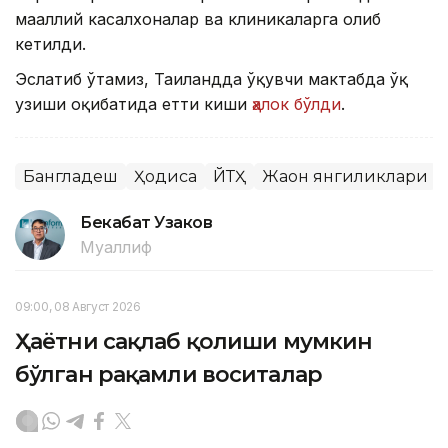
маҳаллий касалхоналар ва клиникаларга олиб
кетилди.
Эслатиб ўтамиз, Таиландда ўқувчи мактабда ўқ
узиши оқибатида етти киши
ҳалок бўлди
.
Бангладеш
Ҳодиса
ЙТҲ
Жаҳон янгиликлари
Бекабат Узаков
Муаллиф
09:00, 08 Август 2026
Ҳаётни сақлаб қолиши мумкин
бўлган рақамли воситалар