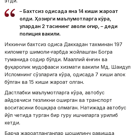
этди.
– Бахтсиз ҳодисада яна 14 киши жароҳат
олди. Ҳозирги маълумотларга кўра,
улардан 2 тасининг аҳволи оғир, – деди
полиция вакили.
Иккинчи бахтсиз ҳодиса Даккадан тахминан 197
километр шимоли-ғарбда жойлашган Богра
туманида содир бўлди. Маҳаллий ёнғин ва
фуқаролик мудофааси хизмати вакили Мд. Шаҳидул
Исломнинг сўзларига кўра, ҳодисада 7 киши ҳалок
бўлган ва 15 киши жароҳат олган.
Дастлабки маълумотларга кўра, автобус
ҳайдовчиси тезликни оширган ва транспорт
воситасини бошқара олмаган. Натижада автобус
йўл четида турган бир гуруҳ ишчиларга урилиб
кетди.
Барча жароҳатланганлар шошилинч равишда