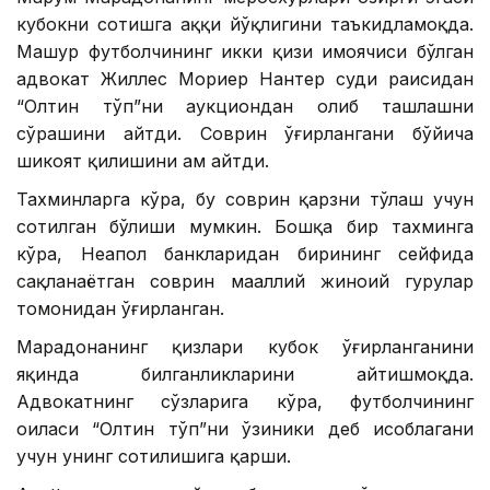
кубокни сотишга ҳаққи йўқлигини таъкидламоқда.
Машҳур футболчининг икки қизи ҳимоячиси бўлган
адвокат Жиллес Мориер Нантер суди раисидан
“Олтин тўп”ни аукциондан олиб ташлашни
сўрашини айтди. Соврин ўғирлангани бўйича
шикоят қилишини ҳам айтди.
Тахминларга кўра, бу соврин қарзни тўлаш учун
сотилган бўлиши мумкин. Бошқа бир тахминга
кўра, Неапол банкларидан бирининг сейфида
сақланаётган соврин маҳаллий жиноий гуруҳлар
томонидан ўғирланган.
Марадонанинг қизлари кубок ўғирланганини
яқинда билганликларини айтишмоқда.
Адвокатнинг сўзларига кўра, футболчининг
оиласи “Олтин тўп”ни ўзиники деб ҳисоблагани
учун унинг сотилишига қарши.