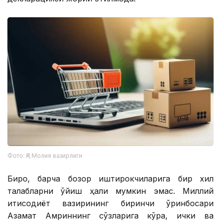
Фото: ҚР Молия вазирлиги
Бироқ, барча бозор иштирокчиларига бир хил
талабларни қўйиш ҳали мумкин эмас. Миллий
иқтисодиёт вазирининг биринчи ўринбосари
Азамат Амриннинг сўзларига кўра, ички ва