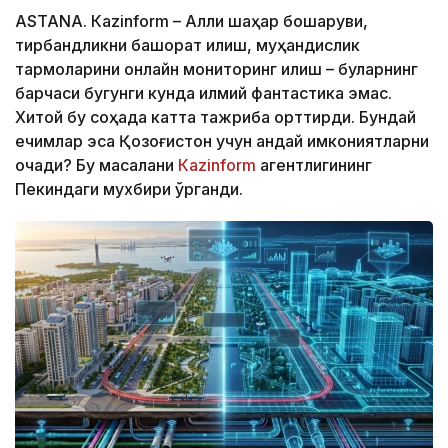
ASTANА. Кazinform – Ақлли шаҳар бошқаруви,
тирбандликни башорат қилиш, муҳандислик
тармоқларини онлайн мониторинг қилиш – буларнинг
барчаси бугунги кунда илмий фантастика эмас.
Хитой бу соҳада катта тажриба орттирди. Бундай
ечимлар эса Қозоғистон учун қандай имкониятларни
очади? Бу масалани
Кazinform
агентлигининг
Пекиндаги мухбири ўрганди.