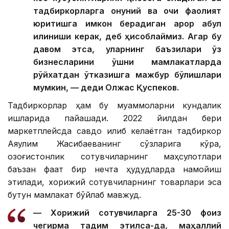
тадбиркорларга қонуний ва очиқ фаолият
юритишга имкон берадиган қарор қабул
қилиниши керак, деб ҳисоблаймиз. Агар бу
давом этса, уларнинг баъзилари ўз
бизнесларини қўшни мамлакатларда
рўйхатдан ўтказишга мажбур бўлишлари
мумкин, — деди Олжас Қуспеков.
Тадбиркорлар ҳам бу муаммоларни кундалик
ишларида пайқашади. 2022 йилдан бери
маркетплейсда савдо қилиб келаётган тадбиркор
Аяулим Жақсибаеванинг сўзларига кўра,
қозоғистонлик сотувчиларнинг маҳсулотлари
баъзан фақат бир нечта ҳудудларда намойиш
этилади, хорижий сотувчиларнинг товарлари эса
бутун мамлакат бўйлаб мавжуд.
— Хорижий сотувчиларга 25-30 фоиз
чегирма тақдим этилса-да, маҳаллий