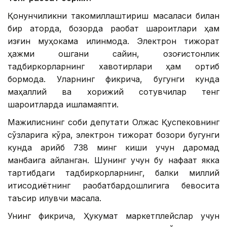
Қонунчиликни такомиллаштириш масаласи билан
бир қаторда, бозорда рақобат шароитлари ҳам
қизғин муҳокама қилинмоқда. Электрон тижорат
ҳажми ошгани сайин, қозоғистонлик
тадбиркорларнинг хавотирлари ҳам ортиб
бормоқда. Уларнинг фикрича, бугунги кунда
маҳаллий ва хорижий сотувчилар тенг
шароитларда ишламаяпти.
Мажилиснинг собиқ депутати Олжас Қуспековнинг
сўзларига кўра, электрон тижорат бозори бугунги
кунда қарийб 738 минг киши учун даромад
манбаига айланган. Шунинг учун бу нафақат якка
тартибдаги тадбиркорларнинг, балки миллий
иқтисодиётнинг рақобатбардошлигига бевосита
таъсир қилувчи масала.
Унинг фикрича, Ҳукумат маркетплейслар учун