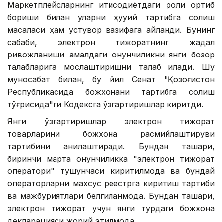
Маркетплейсларнинг иқтисодиётдаги роли ортиб
бориши билан уларни ҳуқуқий тартибга солиш
масаласи ҳам устувор вазифага айланди. Бунинг
сабаби, электрон тижоратнинг жадал
ривожланиши амалдаги қонунчиликни янги бозор
талабларига мослаштиришни талаб қилади. Шу
муносабат билан, бу йил Сенат "Қозоғистон
Республикасида божхонани тартибга солиш
тўғрисида"ги Кодексга ўзгартиришлар киритди.
Янги ўзгартиришлар электрон тижорат
товарларини божхона расмийлаштируви
тартибини аниқлаштиради. Бундан ташқари,
биринчи марта қонунчиликка "электрон тижорат
оператори" тушунчаси киритилмоқда ва бундай
операторларни махсус реестрга киритиш тартиби
ва мажбуриятлари белгиланмоқда. Бундан ташқари,
электрон тижорат учун янги турдаги божхона
декларацияси жорий этилмоқда.