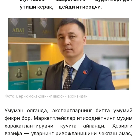
ўтиши керак, – дейди иқтисодчи.
Фото: Берик Исқақовнинг шахсий архивидан
Умуман олганда, экспертларнинг битта умумий
фикри бор. Маркетплейслар иқтисодиётнинг муҳим
ҳаракатлантирувчи кучига айланди. Ҳозирги
вазифа — уларнинг ривожланишини чеклаш эмас,