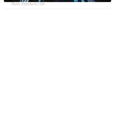
Фото: Kazinform / СИ
Шаҳар бошқарувининг янги модели
Рақамли эгизак — компьютердаги оддий 3D модел
эмас. Бу — ҳақиқий объектнинг виртуал нусхаси.
Бундай тизим бино, завод, транспорт тармоғи,
муҳандислик коммуникациялари, турар жой
майдони ёки бутун шаҳарнинг ҳолатини реал вақт
режимида кўрсатади.
Тизим минглаб сенсорлар ва ахборот
тизимларидан доимий равишда маълумотларни
қабул қилади. Қувурлардаги босим сенсорлари, ақлли
светофорлар, сунъий интеллектга эга камералар
ва жамоат транспорти навигаторлари
маълумотларни ягона марказга юборади. Бунга
асосланиб, тизим тирбандликни, сув босимининг
пастлигини ёки ҳаво сифатининг ёмонлигини