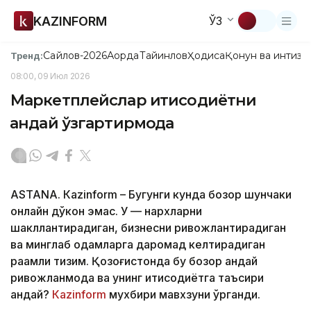
KAZINFORM
ЎЗ
Сайлов-2026
Ақорда
Тайинлов
Ҳодиса
Қонун ва интизо
Тренд:
08:00, 09 Июл 2026
Маркетплейслар иқтисодиётни
қандай ўзгартирмоқда
ASTANА. Кazinform – Бугунги кунда бозор шунчаки
онлайн дўкон эмас. У — нархларни
шакллантирадиган, бизнесни ривожлантирадиган
ва минглаб одамларга даромад келтирадиган
рақамли тизим. Қозоғистонда бу бозор қандай
ривожланмоқда ва унинг иқтисодиётга таъсири
қандай?
Кazinform
мухбири мавхзуни ўрганди.