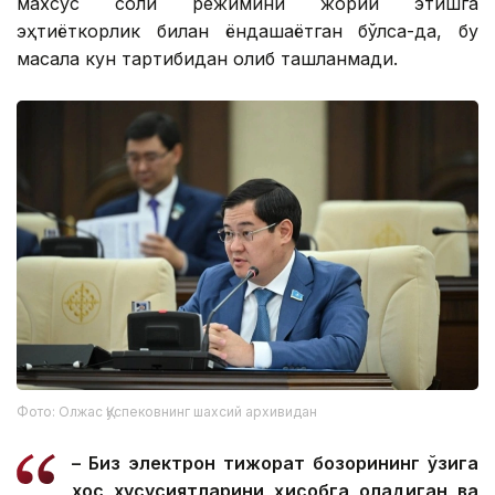
махсус солиқ режимини жорий этишга
эҳтиёткорлик билан ёндашаётган бўлса-да, бу
масала кун тартибидан олиб ташланмади.
Фото: Олжас Қуспековнинг шахсий архивидан
– Биз электрон тижорат бозорининг ўзига
хос хусусиятларини ҳисобга оладиган ва