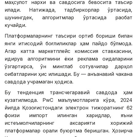
маҳсулот нархи ва савдосига бевосита таъсир
қилади. Натижада, тадбиркорлар ўртасида,
шунингдек, алгоритмлар ўртасида рақобат
кучайди.
Платформаларнинг таъсири ортиб бориши билан
янги иқтисодий боғлиқликлар ҳам пайдо бўлмоқда.
Агар катта маркетплейс комиссия ставкасини,
қидирув алгоритмини ёки реклама қоидаларини
ўзгартирса, ўн минглаб сотувчилар дарҳол
оқибатларини ҳис қилишади. Бу — анъанавий чакана
савдода учрамаган ҳодиса.
Бу тенденция трансчегаравий савдода ҳам
кузатилмоқда. PwC маълумотларига кўра, 2024
йилда Қозоғистондаги электрон тижоратнинг 62
фоизи импорт қилинган харидлар, яъни
истеъмолчиларнинг аксарияти хорижий
платформалар орқали буюртма беришган. Ҳозирча