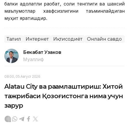
балки адолатли рақобат, солиқ тенглиги ва шахсий
маълумотлар хавфсизлигини таъминлайдиган
муҳит яратишдир.
Таҳлил
Интернет
Иқтисодиёт
Онлайн савдо
Бекабат Узаков
Муаллиф
08:00, 05 Август 2026
Alatau City ва рақамлаштириш: Хитой
тажрибаси Қозоғистонга нима учун
зарур