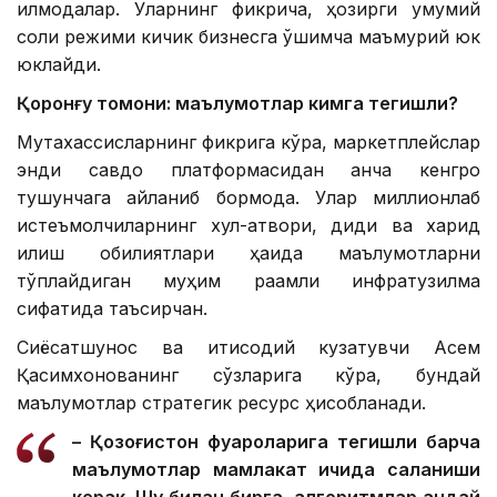
қилмоқдалар. Уларнинг фикрича, ҳозирги умумий
солиқ режими кичик бизнесга қўшимча маъмурий юк
юклайди.
Қоронғу томони: маълумотлар кимга тегишли?
Мутахассисларнинг фикрига кўра, маркетплейслар
энди савдо платформасидан анча кенгроқ
тушунчага айланиб бормоқда. Улар миллионлаб
истеъмолчиларнинг хулқ-атвори, диди ва харид
қилиш қобилиятлари ҳақида маълумотларни
тўплайдиган муҳим рақамли инфратузилма
сифатида таъсирчан.
Сиёсатшунос ва иқтисодий кузатувчи Асем
Қасимхонованинг сўзларига кўра, бундай
маълумотлар стратегик ресурс ҳисобланади.
– Қозоғистон фуқароларига тегишли барча
маълумотлар мамлакат ичида сақланиши