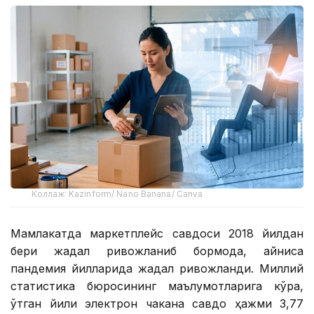
Коллаж: Kazinform/ Nano Banana/ Canva
Мамлакатда маркетплейс савдоси 2018 йилдан
бери жадал ривожланиб бормоқда, айниқса
пандемия йилларида жадал ривожланди. Миллий
статистика бюросининг маълумотларига кўра,
ўтган йили электрон чакана савдо ҳажми 3,77