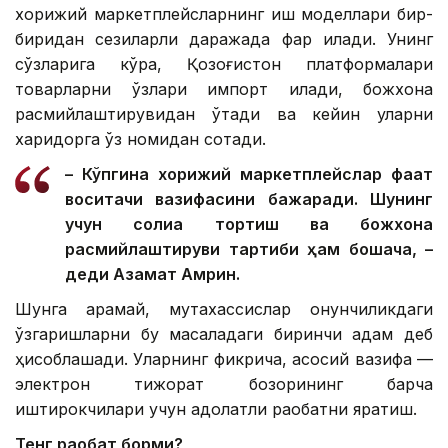
хорижий маркетплейсларнинг иш моделлари бир-
биридан сезиларли даражада фарқ қилади. Унинг
сўзларига кўра, Қозоғистон платформалари
товарларни ўзлари импорт қилади, божхона
расмийлаштирувидан ўтади ва кейин уларни
харидорга ўз номидан сотади.
– Кўпгина хорижий маркетплейслар фақат
воситачи вазифасини бажаради. Шунинг
учун солиққа тортиш ва божхона
расмийлаштируви тартиби ҳам бошқача, –
деди Азамат Амрин.
Шунга қарамай, мутахассислар қонунчиликдаги
ўзгаришларни бу масаладаги биринчи қадам деб
ҳисоблашади. Уларнинг фикрича, асосий вазифа —
электрон тижорат бозорининг барча
иштирокчилари учун адолатли рақобатни яратиш.
Тенг рақобат борми?