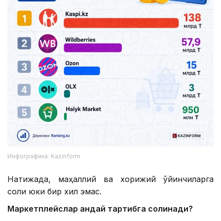
Инфографика: Kazinform
Натижада, маҳаллий ва хорижий ўйинчиларга
солиқ юки бир хил эмас.
Маркетплейслар қандай тартибга солинади?