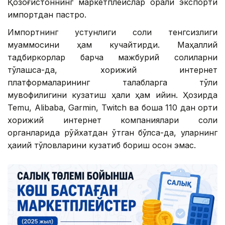
Қозоғистоннинг маркетплейслар орқали экспорти
импортдан пастроқ.
Импортнинг устунлиги солиқ тенгсизлиги
муаммосини ҳам кучайтирди. Маҳаллий
тадбиркорлар барча мажбурий солиқларни
тўлашса-да, хорижий интернет
платформаларининг талабларга тўлиқ
мувофиқлигини кузатиш ҳали ҳам қийин. Ҳозирда
Temu, Alibaba, Garmin, Twitch ва бошқа 110 дан ортиқ
хорижий интернет компаниялари солиқ
органларида рўйхатдан ўтган бўлса-да, уларнинг
ҳақиқий тўловларини кузатиб бориш осон эмас.