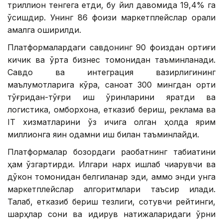
триллион тенгега етди, бу йил давомида 19,4% га
ўсишдир. Унинг 86 фоизи маркетплейслар орқали
амалга оширилди.
Платформалардаги савдонинг 90 фоиздан ортиғи
кичик ва ўрта бизнес томонидан таъминланади.
Савдо ва интеграция вазирлигининг
маълумотларига кўра, саноат 300 мингдан ортиқ
тўғридан-тўғри иш ўринларини яратди ва
логистика, омборхона, етказиб бериш, реклама ва
IТ хизматларини ўз ичига олган ҳолда ярим
миллионга яқин одамни иш билан таъминлайди.
Платформалар бозордаги рақобатнинг табиатини
ҳам ўзгартирди. Илгари нарх ишлаб чиқарувчи ва
дўкон томонидан белгиланар эди, аммо энди унга
маркетплейслар алгоритмлари таъсир қилади.
Талаб, етказиб бериш тезлиги, сотувчи рейтинги,
шарҳлар сони ва қидирув натижаларидаги ўрни