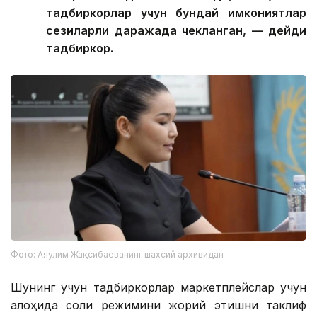
тадбиркорлар учун бундай имкониятлар
сезиларли даражада чекланган, — дейди
тадбиркор.
Фото: Аяулим Жақсибаеванинг шахсий архивидан
Шунинг учун тадбиркорлар маркетплейслар учун
алоҳида солиқ режимини жорий этишни таклиф