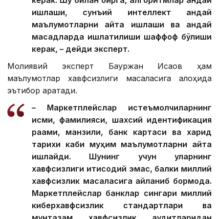
керак. Шу билан бирга, алгоритмлар қандай
ишлаши, сунъий интеллект қандай
маълумотларни қайта ишлаши ва қандай
мақсадларда ишлатилиши шаффоф бўлиши
керак, – дейди эксперт.
Молиявий эксперт Бауржан Исқақов ҳам
маълумотлар хавфсизлиги масаласига алоҳида
эътибор қаратади.
– Маркетплейслар истеъмолчиларнинг
исми, фамилияси, шахсий идентификация
рақами, манзили, банк картаси ва харид
тарихи каби муҳим маълумотларни қайта
ишлайди. Шунинг учун уларнинг
хавфсизлиги иқтисодий эмас, балки миллий
хавфсизлик масаласига айланиб бормоқда.
Маркетплейслар банклар сингари миллий
киберхавфсизлик стандартлари ва
мунтазам хавфсизлик аудитларидан