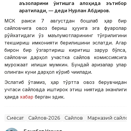
аъзоларини ўқитишга алоҳида эътибор
қаратилади, — деди Нурлан Абдиров.
МСК раиси 7 августдан бошлаб ҳар бир
сайловчига овоз бериш ҳуқуқига эга фуқаролар
рўйхатидаги ўз маълумотларининг тўғрилигини
текшириш имконияти берилишини эслатди. Агар
бирон бир ўзгартириш киритиш зарур бўлса,
сайловчи дарҳол участка сайлов комиссиясига
мурожаат қилиши мумкин. Бундай аризалар улар
олинган куни дарҳол кўриб чиқилади.
Эслатиб ўтамиз, ҳар тўртта овоз берувчидан
учтаси сайловда иштирок этиш ниятида эканлиги
ҳақида
хабар
берган эдик.
Сиёсат
Сайлов-2026
Сайлов
Марказий сайло