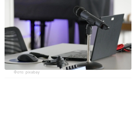
Фото: pixabay
Марказий сайлов комиссияси аъзоси Лаззат
Суйиндикнинг сўзларига кўра, "Қозоғистон
Республикасида сайловлар тўғрисида"ги
Конституциявий қонунга мувофиқ, оммавий ахборот
воситалари белгиланган талабларга мувофиқ
дебатлар ўтказиш учун ўз платформаларини
таклиф қилиш ҳуқуқига эга.