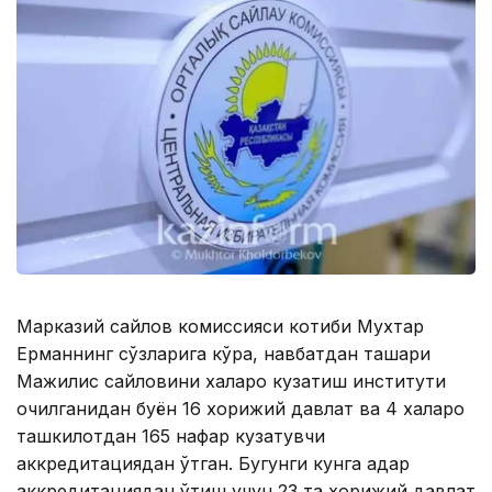
Марказий сайлов комиссияси котиби Мухтар
Ерманнинг сўзларига кўра, навбатдан ташқари
Мажилис сайловини халқаро кузатиш институти
очилганидан буён 16 хорижий давлат ва 4 халқаро
ташкилотдан 165 нафар кузатувчи
аккредитациядан ўтган. Бугунги кунга қадар
аккредитациядан ўтиш учун 23 та хорижий давлат