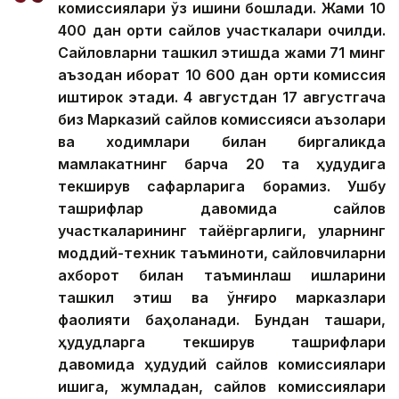
комиссиялари ўз ишини бошлади. Жами 10
400 дан ортиқ сайлов участкалари очилди.
Сайловларни ташкил этишда жами 71 минг
аъзодан иборат 10 600 дан ортиқ комиссия
иштирок этади. 4 августдан 17 августгача
биз Марказий сайлов комиссияси аъзолари
ва ходимлари билан биргаликда
мамлакатнинг барча 20 та ҳудудига
текширув сафарларига борамиз. Ушбу
ташрифлар давомида сайлов
участкаларининг тайёргарлиги, уларнинг
моддий-техник таъминоти, сайловчиларни
ахборот билан таъминлаш ишларини
ташкил этиш ва қўнғироқ марказлари
фаолияти баҳоланади. Бундан ташқари,
ҳудудларга текширув ташрифлари
давомида ҳудудий сайлов комиссиялари
ишига, жумладан, сайлов комиссиялари