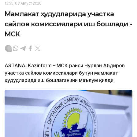
13:55, 03 Август 2026
Мамлакат ҳудудларида участка
сайлов комиссиялари иш бошлади -
МСК
ASTANА. Кazinform – МСК раиси Нурлан Абдиров
участка сайлов комиссиялари бутун мамлакат
ҳудудларида иш бошлаганини маълум қилди.