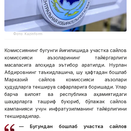
Фото: Kazinform
Комиссиянинг бугунги йиғилишида участка сайлов
комиссияси аъзоларининг тайёргарлиги
масаласига алоҳида эътибор қаратилди. Нурлан
Абдировнинг таъкидлашича, шу ҳафтадан бошлаб
Марказий сайлов комиссияси аъзолари
ҳудудларга текширув сафарларига боришади. Улар
барча вилоят ва республика аҳамиятидаги
шаҳарларга ташриф буюриб, бўлажак сайлов
кампанияси учун инфратузилманинг тайёрлигини
текширадилар.
— Бугундан бошлаб участка сайлов