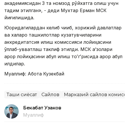
академиясидан 3 та номзод рўйхатга олиш учун
тақдим этилган», - деди Мухтар Ерман МСК
йиғилишида.
Юқоридагилардан келиб чиқиб, хорижий давлатлар
ва халқаро ташкилотлар кузатувчиларини
аккредитатсия қилиш комиссияси лойиҳасини
қўллаб-қувватлаш таклиф этилди. МСК аʼзолари
қарор лойиҳасини қабул қилиш тоʻгʻрисида қарор қабул
қилдилар.
Муаллиф: Ақбота Кузекбай
Ташқи сиёсат
Сайлов
Марказий сайлов комисс
Бекабат Узаков
Муаллиф