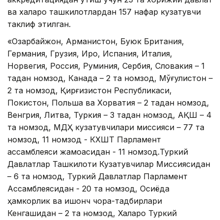
ва халқаро ташкилотлардан 157 нафар кузатувчи
таклиф этилган.
«Озарбайжон, Арманистон, Буюк Британия,
Германия, Грузия, Ироқ, Испания, Италия,
Норвегия, Россия, Руминия, Сербия, Словакия – 1
тадан номзод, Канада – 2 та номзод, Мўғулистон –
2 та номзод, Қирғизистон Республикаси,
Покистон, Польша ва Хорватия – 2 тадан номзод,
Венгрия, Литва, Туркия – 3 тадан номзод, АҚШ – 4
та номзод, МДҲ кузатувчилари миссияси – 77 та
номзод, 11 номзод - КХШТ Парламент
ассамблеяси жамоасидан - 11 номзод.Туркий
Давлатлар Ташкилоти Кузатувчилар Миссиясидан
– 6 та номзод, Туркий Давлатлар Парламент
Ассамблеясидан - 20 та номзод, Осиёда
ҳамкорлик ва ишонч чора-тадбирлари
Кенгашидан – 2 та номзод, Халқаро Туркий