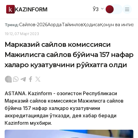
KAZINFORM
ЎЗ
Сайлов-2026
Ақорда
Тайинлов
Ҳодиса
Қонун ва интизо
Тренд:
19:12, 07 Март 2023
Марказий сайлов комиссияси
Мажилисга сайлов бўйича 157 нафар
халқаро кузатувчини рўйхатга олди
ASTANА. Kazinform - Қозоғистон Республикаси
Марказий сайлов комиссияси Мажилисга сайлов
бўйича 157 нафар халқаро кузатувчини
аккредитациядан ўтказди, дея хабар беради
Кazinform мухбири.