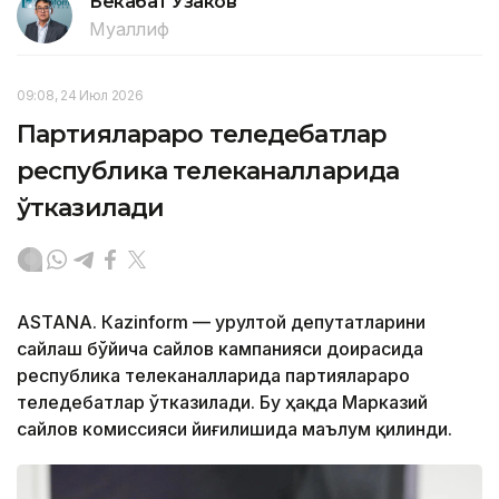
Бекабат Узаков
Муаллиф
09:08, 24 Июл 2026
Партиялараро теледебатлар
республика телеканалларида
ўтказилади
ASTANА. Кazinform — Қурултой депутатларини
сайлаш бўйича сайлов кампанияси доирасида
республика телеканалларида партиялараро
теледебатлар ўтказилади. Бу ҳақда Марказий
сайлов комиссияси йиғилишида маълум қилинди.